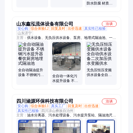
充足
能力强 具有防蚊
防水防腐 材质严
防臭 源众川
选 可用于小区 源
众川
山东鑫泓流体设备有限公司
洽谈
安心购
综合体验L2
回复及时
出价迅速
真实性已核验
山东济宁
主营：
供水设备、无负压供水设备、泵房、地埋式隔油池、一体
化智慧泵房、泵站、污水提升器、恒压供水设备、二次供水、定
压补水机组、水箱
全自动隔油提升
无负压恒压变频
设备 不锈钢污水
供水设备全自动
全自动一体化污
提升器 餐饮厨房
供水设备二次加
水提升设备 不锈
地埋式隔油池
压供水变频供水
钢启停地下室无
堵塞污水提升泵
四川涵源环保科技有限公司
洽谈
安心购
综合体验L1
真实工厂
回复及时
出价迅速
真实性已核验
四川凉山彝族自治州
主营：
油水分离器、污水处理设备、污水提升泵站、隔油池尺
寸、紫外线消毒器、消防给水泵站、雨水回收利用系统、污水处
理一体化设备、污水处理工程、油水分离设备、水处理消毒设
备、不锈钢水箱