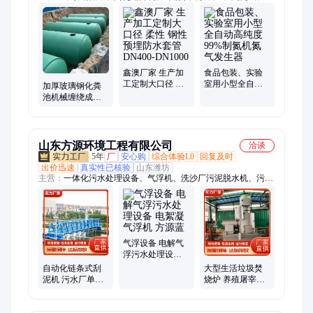
隔油池、玻璃钢罐、冷凝器、离心机、压滤机
鑫澳厂家 生产加
食品包装、实验
工定制大口径 柔
室用小型全自动
加厚玻璃钢化粪
性 钢性预埋防水
高纯度99%制氮机
池机械缠绕成型1-
套管DN400-
氮气发生器
100立方沉淀式农
DN1000
村隔油池
山东方源环境工程有限公司
洽谈
5年
厂
安心购
综合体验L0
回复及时
出价迅速
真实性已核验
山东潍坊
主营：
一体化污水处理设备、气浮机、洗沙厂污泥脱水机、污泥
池隔油池用、带式压滤机、污水处理设备、刮泥机、废水处理设
备、全自动一体化净水器、餐厨垃圾处理设备、带式真空过滤机
气浮设备 电解气
浮污水处理设备
电絮凝气浮机 方
自动化链条式刮
大型生活垃圾焚
源蓝
泥机 污水厂单轨
烧炉 养殖屠宰废
式刮吸泥机 污泥
弃物无害化处理
池隔油池用
装置 园林废料焚
化炉