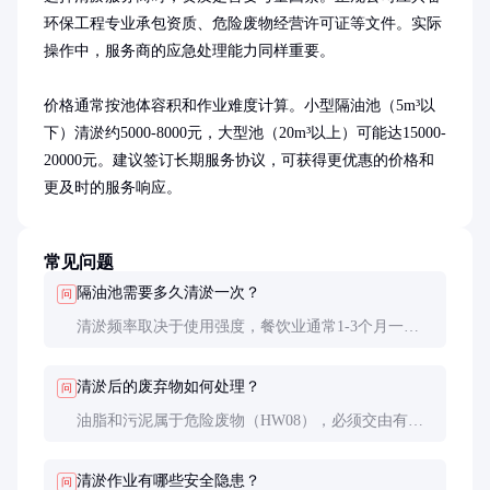
环保工程专业承包资质、危险废物经营许可证等文件。实际
操作中，服务商的应急处理能力同样重要。

价格通常按池体容积和作业难度计算。小型隔油池（5m³以
下）清淤约5000-8000元，大型池（20m³以上）可能达15000-
20000元。建议签订长期服务协议，可获得更优惠的价格和
更及时的服务响应。
常见问题
隔油池需要多久清淤一次？
问
清淤频率取决于使用强度，餐饮业通常1-3个月一
次，工业用户3-6个月一次。可通过观察池内油脂厚
度达到10-15cm时安排清淤。
清淤后的废弃物如何处理？
问
油脂和污泥属于危险废物（HW08），必须交由有资
质的单位处理，运输需使用专用车辆并填写危险废物
转移联单。
清淤作业有哪些安全隐患？
问