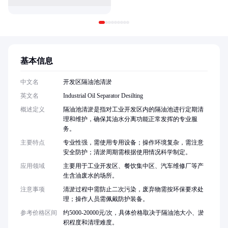
基本信息
中文名
开发区隔油池清淤
英文名
Industrial Oil Separator Desilting
概述定义
隔油池清淤是指对工业开发区内的隔油池进行定期清
理和维护，确保其油水分离功能正常发挥的专业服
务。
主要特点
专业性强，需使用专用设备；操作环境复杂，需注意
安全防护；清淤周期需根据使用情况科学制定。
应用领域
主要用于工业开发区、餐饮集中区、汽车维修厂等产
生含油废水的场所。
注意事项
清淤过程中需防止二次污染，废弃物需按环保要求处
理；操作人员需佩戴防护装备。
参考价格区间
约5000-20000元/次，具体价格取决于隔油池大小、淤
积程度和清理难度。