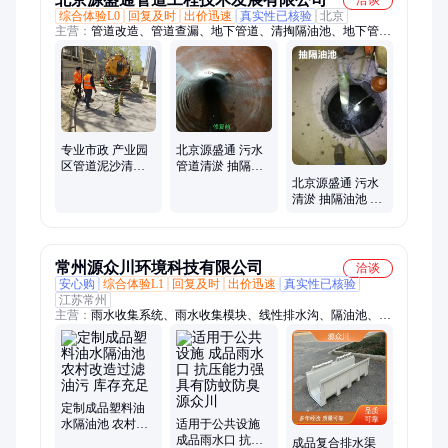
综合体验L0
回复及时
出价迅速
真实性已核验
北京
主营：
管道改造、管道查漏、地下管道、清掏隔油池、地下管
线、管道维修、漏水检测、高压清洗管道、清理化粪池、管道置
换
专业市政 产业园
北京源盛通 污水
区管道泥沙清理
管道清淤 抽隔油
清淤 隔油池清理
池 短管置换 检测
北京源盛通 污水
施工方案
清淤 抽隔油池 清
理化粪池 清洗疏
通各类管道
常州源众川环境科技有限公司
洽谈
安心购
综合体验L1
回复及时
出价迅速
真实性已核验
江苏常州
主营：
雨水收集系统、雨水收集模块、线性排水沟、隔油池、成
品树脂排水沟、不锈钢井盖、不锈钢排水沟、缝隙排水沟、成品
U型排水沟、树脂混凝土排水沟、雨水渗透井、环保雨水口、穿
线井、不锈钢截污篮、不锈钢阳台水沟、雨水调蓄池、雨水收集
设备、雨水回收系统
定制成品塑料油
水隔油池 农村改
适用于公共设施
造过滤油污 库存
成品雨水口 抗压
成品复合排水渠