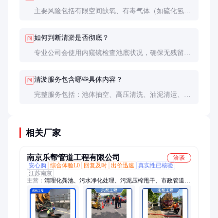
主要风险包括有限空间缺氧、有毒气体（如硫化氢）
中毒、滑倒摔伤等。必须严格执行有限空间作业规
程，做好通风、检测和监护。
如何判断清淤是否彻底？
问
专业公司会使用内窥镜检查池底状况，确保无残留沉
积物。同时会测量池体有效容积，恢复设计处理能
力。
清淤服务包含哪些具体内容？
问
完整服务包括：池体抽空、高压清洗、油泥清运、池
体消毒、设备检查等环节，部分公司还提供运行状况
评估报告。
相关厂家
南京乐帮管道工程有限公司
洽谈
安心购
综合体验L0
回复及时
出价迅速
真实性已核验
江苏南京
主营：
清理化粪池、污水净化处理、污泥压榨甩干、市政管道清
淤、管道疏通、疏通下水道、管道检测、管道非开挖修复、马桶
疏通