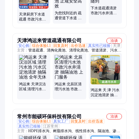
下水道疏通清淤
为您找到近的 疏
市政污水井清淤
天津厨房下水道
通管道下水道 市
抽隔油池 24小时
疏通 市政污水井
政污水井清淤 抽
随叫随到
清淤 抽隔油池 服
隔油池 正规安全
务周到
高效
天津鸿运来管道疏通有限公司
洽谈
安心购
综合体验L1
回复及时
出价迅速
真实性已核验
天津
主营：
管道疏通、清掏化粪池、清理化粪池、管道清淤、污水管
道清淤、污水沉淀池清淤、雨水沉淀池清淤、管道疏通检测、疏
通下水道、抽粪、抽泥浆、清理污水池、疏通污水井、高压清洗
管道
鸿运来 天津汉沽
鸿运来 北辰区清
区域 清理污水池
理污水池 市政污
鸿运来 天 津 污水
污水沉淀池清淤
水井清淤 抽隔油
沉淀池清淤 抽隔
抽隔油池 全年无
池 上门服务
油池 清理污水井
休
快速响应
常州市能硕环保科技有限公司
洽谈
安心购
综合体验L1
真实工厂
回复及时
出价迅速
真实性已核验
江苏常州
主营：
HDPE排水沟、树脂排水沟、线性排水沟、隔油池、渗透
井、树脂混凝土环保雨水口