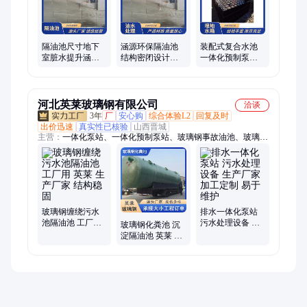
隔油池尺寸地下
涵源环保隔油池
装配式复合水池
室脏水提升涵源
结构密闭设计制
一体化预制泵站
环保现场施工安
作安装一站式
施工方案设计制
装智能控制
作生产
河北英莱玻璃钢有限公司
洽谈
3年
厂
安心购
综合体验L2
回复及时
出价迅速
真实性已核验
山西晋城
主营：
一体化泵站、一体化预制泵站、玻璃钢事故油池、玻璃钢
隔油池、玻璃钢泵站、一体化污水泵站、玻璃钢储罐、消防水
池、一体化雨水泵站、消防水罐、污水池、玻璃钢化粪池、沉淀
池
玻璃钢缠绕污水
排水一体化泵站
池隔油池 工厂用
污水处理设备 生
玻璃钢化粪池 沉
英莱 生产厂家 结
产厂家 加工定制
淀隔油池 英莱 缠
构稳固
易于维护
绕三格成品 7立方