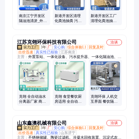
南京江宁开发区
新港开发区清理
新港开发区工厂
隔油池清淤_外资
化粪池抽粪 污水
清理化粪池抽粪
企业合作单位
隔油池清淤 沉淀
清 理污水池 隔油
池
池清淤
江苏克翎环保科技有限公司
洽谈
3年
厂
安心购
综合体验L1
回复及时
出价迅速
真实性已核验
江苏南京
主营：
外置泵站、一体化设备、污水提升器、一体化隔油池、不
锈钢隔油池、全自动隔油池、油水分离器、隔油提升装置、污水
提升设备、油水分离装置、污水提升装置、污水提升泵站、隔油
提升设备、油水分离设备、不锈钢隔油装置、反冲洗提升泵站、
油水自动分离器
克翎 全自动油水
克翎 食堂餐饮厨
克翎环保 人机交
分离器厂家 商用
房适用 全自动不
互界面 餐饮隔油
一体化隔油池
锈钢隔油池 三级
提升设备 转速慢
过滤
磨损小
山东鑫澳机械有限公司
洽谈
3年
厂
安心购
综合体验L1
回复及时
出价迅速
真实性已核验
山东济宁
主营：
不锈钢储罐、陶瓷过滤机、冷凝水回收装置、沉淀式农村