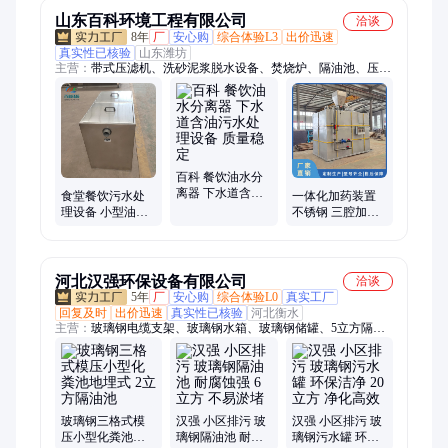
山东百科环境工程有限公司
洽谈
8年
厂
安心购
综合体验L3
出价迅速
真实性已核验
山东潍坊
主营：
带式压滤机、洗砂泥浆脱水设备、焚烧炉、隔油池、压滤
机、厨房油水分离机、真空带式过滤机、加药装置、泥浆脱水
百科 餐饮油水分
离器 下水道含油
食堂餐饮污水处
一体化加药装置
污水处理设备 质
理设备 小型油水
不锈钢 三腔加药
量稳定
分离器 隔油池 自
机 絮凝剂干粉投
动
加设备 全自动 稳
定
河北汉强环保设备有限公司
洽谈
5年
厂
安心购
综合体验L0
真实工厂
回复及时
出价迅速
真实性已核验
河北衡水
主营：
玻璃钢电缆支架、玻璃钢水箱、玻璃钢储罐、5立方隔油
池、污水池盖板、玻璃钢管道、玻璃钢标志桩、玻璃钢脱硫塔、
玻璃钢电缆桥架、玻璃钢檩条、玻璃钢烟筒、玻璃钢护栏、玻璃
钢花盆、玻璃钢化粪池、玻璃钢管件、玻璃钢鱼池、玻璃钢桁
条、玻璃钢方管、玻璃钢圆管、玻璃钢拉挤型材、玻璃钢一体化
泵站、玻璃钢地板梁、玻璃钢烟囱、玻璃钢瓦、玻璃钢输送罩
玻璃钢三格式模
汉强 小区排污 玻
汉强 小区排污 玻
压小型化粪池地
璃钢隔油池 耐腐
璃钢污水罐 环保