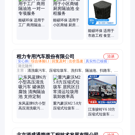
能硕环保 适用于
能硕环保 适用于
工厂 商用隔油池
小区商铺 厨房隔
一对一专项服务
油池 全程服务
能硕环保 适用于
市政工程 食堂油
污处理池 源头厂
家
程力专用汽车股份有限公司
洽谈
安心购
综合体验L1
回复及时
出价迅速
真实性已核验
湖北随州
主营：
清洗吸污车、压缩垃圾车、洗扫车、隔油池、扫路车、垃
圾站
东风蓝牌6方小型
重汽豪沃M2 5.8方
高压清洗吸污车
压缩式垃圾车 居
江淮骏铃V6 10方
罐体防腐蚀 清掏
民区日常清运垃
压缩式垃圾车 其
隔油池 支持定制
圾用 装卸效率高
他垃圾清运车 性
能优越 售后完善
北京源盛通管道工程技术发展有限公司
洽谈