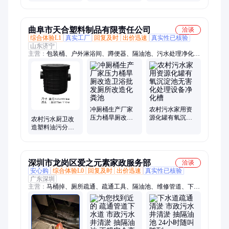
埋式 2立方隔油池
蚀强 6立方 不易
洁净 20立方 净化
淤堵
高效
曲阜市天合塑料制品有限责任公司
洽谈
综合体验L1
真实工厂
回复及时
出价迅速
真实性已核验
山东济宁
主营：
包装桶、户外淋浴间、蹲便器、隔油池、污水处理净化
槽、吹塑化粪池、化粪池、塑料移动厕所、塑料桶、方桶、化工
桶、吨桶、三格式化粪池罐、塑料化粪池、三格化粪桶、化粪池
罐、净化槽、油污分离器、无动力污水处理净化槽、太阳能微动
力污水处理、双翁化粪池
冲厕桶生产厂家
农村污水家用资
压力桶旱厕改造
源化罐有氧沉淀
农村污水厨卫改
卫浴批发厕所改
池无害化处理设
造塑料油污分离
造化粪池
备净化槽
器方形圆形地埋
式隔油池
深圳市龙岗区爱之元素家政服务部
洽谈
安心购
综合体验L0
回复及时
出价迅速
真实性已核验
广东深圳
主营：
马桶掉、厕所疏通、疏通工具、隔油池、维修管道、下水
管通、马桶堵得、疏通马桶、粪污处理、管道疏通、清洗高压、
管道电话、马桶弯处、抽化粪池、力通管道、疏通地漏、高压下
水、马桶里面、下水三通、维修师傅、换下水管、维修马桶、马
桶堵了