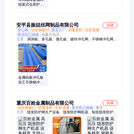
组装式仓库护栏
网 机器设备围栏
网
安平县振喆丝网制品有限公司
洽谈
安心购
综合体验L0
真实工厂
回复及时
出价迅速
真实性已核验
内蒙古包头
主营：
洞洞板、多孔板、微孔板、镀锌冲孔网、不锈钢冲孔网、
穿孔过滤筛网板、冲孔网、金属板网、圆孔网、冲孔网板、钢板
网、六角冲孔网、不锈钢金属板、数控冲孔网、穿孔板、中空
板、过滤孔板、吸音板、冲孔防滑板
金属铝板冲孔板
加工不锈钢冲孔
网 机器设备冲孔
洞洞板
重庆百姓金属制品有限公司
洽谈
综合体验L1
回复及时
出价迅速
真实性已核验
重庆
主营：
隐形防护网生产设备、隐形防护网机器、制造隐形防护网
机器、哪里有生产隐形网络机器、台钻儿机器、数控机器、隐形
防护网材料、隐形防护设备、多主转钻孔机