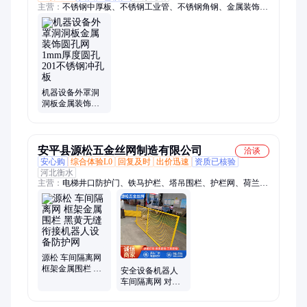
主营：
不锈钢中厚板、不锈钢工业管、不锈钢角钢、金属装饰圆
孔网、不锈钢无缝管、不锈钢圆钢、304钢板、不锈钢卷、不锈
钢镜面板、304不锈钢板、304钢棒、00cr19ni10钢板、不锈钢
带、304不锈钢带、2205圆管、304不锈钢管、321不锈钢板、
316l不锈钢板、310s不锈钢板、2205不锈钢板、2507不锈钢板、
201不锈钢板、拉丝板、不锈钢天沟、不锈钢水槽
机器设备外罩洞
洞板金属装饰圆
孔网1mm厚度圆
孔201不锈钢冲孔
板
安平县源松五金丝网制造有限公司
洽谈
安心购
综合体验L0
回复及时
出价迅速
资质已核验
河北衡水
主营：
电梯井口防护门、铁马护栏、塔吊围栏、护栏网、荷兰
网、电焊网、防暴阻隔网、六角网、基坑护栏网、勾花网、石笼
网、塑料平网、尼龙网、冲孔网、钢板网、轧花网、不锈钢网、
矿用支护网片、刀片刺网、钢筋网片、镀锌美格网、网格布、金
刚网、钢格板
源松 车间隔离网
框架金属围栏 黑
安全设备机器人
黄无缝衔接机器
车间隔离网 对开
人设备防护网
门 折叠门 仓库隔
断网 密孔金属围