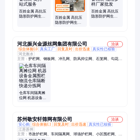
百姓金属 高抗压
百姓金属 高抗压
隐形防护网生产
隐形防护网生产
百姓金属 高抗压
机器 设备精良 支
机器 设备精良 规
隐形防护网生产
持一站式服务
格多样厂家批发
机器 设备精良 安
装便捷厂家批发
河北振兴金源丝网集团有限公司
洽谈
综合体验L0
真实工厂
回复及时
出价迅速
真实性已核验
河北衡水
主营：
护栏网、钢板网、冲孔网、防风抑尘网、石笼网、勾花
网、拧花网、隔离栅、钢格板、声屏障
仓库车间隔离摊
位网 机器设备金
属围栏 物流仓库
隔断快递分拣网
苏州敬安轩筛网有限公司
洽谈
安心购
综合体验L1
回复及时
出价迅速
真实性已核验
江苏苏州
主营：
市政护栏网、车间隔离网、球场护栏网、小区围栏网、镀
锌网片、过滤网、建筑网片、工地用网、PVC围挡护栏、草坪护