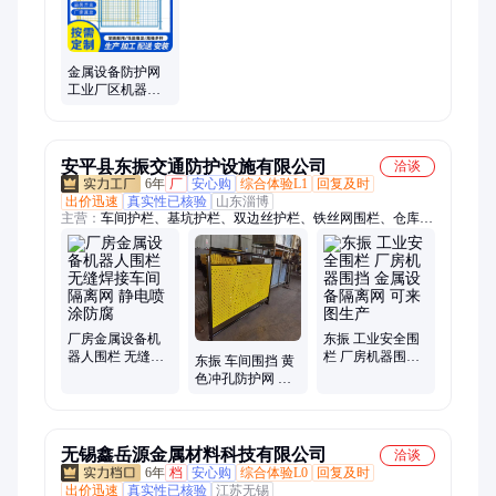
金属设备防护网
工业厂区机器人
围栏 汽车配件车
间护栏机械手栅
栏
安平县东振交通防护设施有限公司
洽谈
6年
厂
安心购
综合体验L1
回复及时
出价迅速
真实性已核验
山东淄博
主营：
车间护栏、基坑护栏、双边丝护栏、铁丝网围栏、仓库隔
离网、框架护栏网、圈地防护网、绿色铁丝网、铁丝网护栏、圈
地围栏网、球场围网、体育场围网、车间围栏网、养殖铁丝网、
桥梁防抛网、机器人护栏网、水库围栏网、水渠防护网、圈地护
栏网、球场护栏、光伏围栏、车间围挡、施工围挡、保税区护栏
厂房金属设备机
东振 工业安全围
器人围栏 无缝焊
栏 厂房机器围挡
东振 车间围挡 黄
接车间隔离网 静
金属设备隔离网
色冲孔防护网 机
电喷涂防腐
可来图生产
器金属设备围栏
可定制
无锡鑫岳源金属材料科技有限公司
洽谈
6年
档
安心购
综合体验L0
回复及时
出价迅速
真实性已核验
江苏无锡