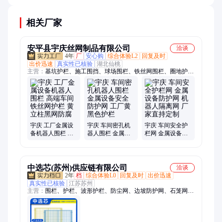
求，如抗拉强度、耐温范围等。
相关厂家
安平县宇庆丝网制品有限公司
洽谈
4年
厂
安心购
综合体验L2
回复及时
出价迅速
真实性已核验
湖北仙桃
主营：
基坑护栏、施工围挡、球场围栏、铁丝网围栏、圈地护栏
网、车间护栏网、机器人围栏、绿色铁丝网、圈地围栏网、仓库
隔离网、圈地铁丝网、临边护栏网、水渠防护网、桥梁防抛网、
公路护栏网、光伏围栏、双边丝护栏、体育场护栏、车间冲孔围
挡、车间围栏、果园圈地护栏、养殖圈地护栏、保税区护栏、厂
区围墙护栏、锌钢围栏
宇庆 工厂金属设
宇庆 车间密孔机
宇庆 车间安全护
备机器人围栏 高
器人围栏 金属设
栏网 金属设备防
端车间铁丝网护
备安全防护网 工
护网 机器人隔离
栏 黄立柱黑网防
厂黄黑色护栏
网 厂家直持定制
腐
中选芯(苏州)供应链有限公司
洽谈
2年
档
综合体验L0
回复及时
出价迅速
真实性已核验
江苏苏州
主营：
围栏、护栏、波形护栏、防尘网、边坡防护网、石笼网、
隔离网、声屏障、钢格板、市政护栏