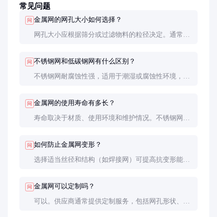
常见问题
金属网的网孔大小如何选择？
问
网孔大小应根据筛分或过滤物料的粒径决定。通常，
网孔尺寸应略小于目标颗粒的最小尺寸，以确保有效
分离。目数越高，网孔越小，过滤精度越高。
不锈钢网和低碳钢网有什么区别？
问
不锈钢网耐腐蚀性强，适用于潮湿或腐蚀性环境，但
成本较高。低碳钢网价格较低，但需镀锌等表面处理
以增强防腐性能，适合干燥或短期使用场景。
金属网的使用寿命有多长？
问
寿命取决于材质、使用环境和维护情况。不锈钢网在
良好维护下可使用5-10年，低碳钢网一般为2-5年。定
期清理和防腐处理能显著延长寿命。
如何防止金属网变形？
问
选择适当丝径和结构（如焊接网）可提高抗变形能
力。安装时确保固定牢固，避免超载使用。定期检查
并调整张力也有助于防止变形。
金属网可以定制吗？
问
可以。供应商通常提供定制服务，包括网孔形状、大
小、材质和表面处理等。定制时需提供详细的技术要