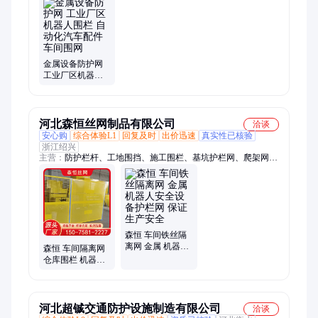
栏、绿化带围栏
金属设备防护网
工业厂区机器人
围栏 自动化汽车
配件车间围网
河北森恒丝网制品有限公司
洽谈
安心购
综合体验L1
回复及时
出价迅速
真实性已核验
浙江绍兴
主营：
防护栏杆、工地围挡、施工围栏、基坑护栏网、爬架网、
基坑围栏网、洞口防护网、井口防护网、建筑爬架网、护栏网、
金属爬架网、围栏网、工地护栏、围墙护栏、围挡护栏、塔吊围
栏、工地标准化、工地定型化、围栏、护栏
森恒 车间铁丝隔
离网 金属 机器人
森恒 车间隔离网
安全设备护栏网
仓库围栏 机器人
保证生产安全
安全设备护栏网
节约空间 金属
河北超铖交通防护设施制造有限公司
洽谈