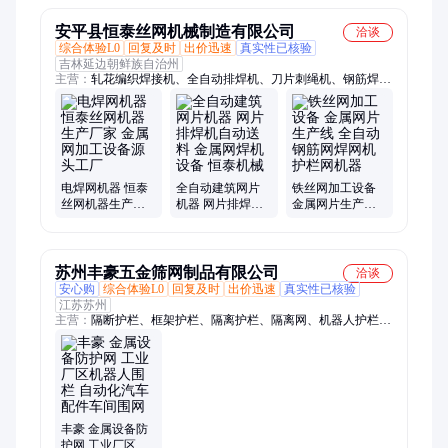
栏
安平县恒泰丝网机械制造有限公司
洽谈
综合体验L0
回复及时
出价迅速
真实性已核验
吉林延边朝鲜族自治州
主营：
轧花编织焊接机、全自动排焊机、刀片刺绳机、钢筋焊网
机、全自动焊网机、矿用网焊网机、钢筋网焊机、建筑网片机、
荷兰网机、砖带网机、电焊网机、养殖网机、数控护栏焊网机、
全自动勾花网机、菱形网机、六角网机、网片机、轧花网编织焊
接机、石笼网机、不锈钢电焊网机、钢板网机、牛栏网机、牛栏
网机、铁丝网编织机、刺绳机
电焊网机器 恒泰
全自动建筑网片
铁丝网加工设备
丝网机器生产厂
机器 网片排焊机
金属网片生产线
家 金属网加工设
自动送料 金属网
全自动钢筋网焊
备源头工厂
焊机设备 恒泰机
网机 护栏网机器
械
苏州丰豪五金筛网制品有限公司
洽谈
安心购
综合体验L0
回复及时
出价迅速
真实性已核验
江苏苏州
主营：
隔断护栏、框架护栏、隔离护栏、隔离网、机器人护栏、
机器人围栏、铁丝网围栏、车间护栏、施工护栏
丰豪 金属设备防
护网 工业厂区机