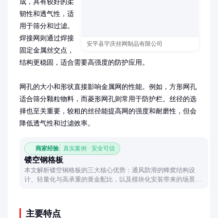
成，具有较好的柔
韧性和透气性，适
用于筛分和过滤。
焊接网则通过焊接
安平县宇庆丝网制品有限公司
固定金属丝交点，
结构更稳固，适合需要高强度的防护应用。

网孔的大小和形状直接影响金属网的性能。例如，方形网孔
适合筛分颗粒物料，而菱形网孔则常用于防护栏。丝径的选
择也至关重要，较粗的丝径能提高网的强度和耐磨性，但会
降低透气性和过滤效率。
商家经验
真实案例 · 安全可信
镂空钢格板
本文解析镂空钢格板的三大核心优势：通风防滑的蜂窝结构设
计、轻量化与高承重的黄金配比，以及模块化安装带来的场景适
应性，帮助读者全面了解这种工业领域的高效解决方案。
主要特点