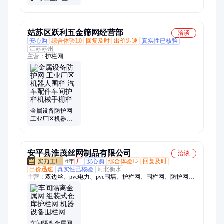
器人围栏 自动化
汽车配件车间围
网
姑苏区跃利五金筛网经营部
洽谈
安心购
综合体验L0
回复及时
出价迅速
真实性已核验
江苏苏州
主营：
护栏网
金属设备防护网
工业厂区机器人
围栏 汽车配件车
间护栏机械手栅
栏
安平县淮茂丝网制品有限公司
洽谈
6年
厂
安心购
综合体验L2
回复及时
出价迅速
真实性已核验
河北衡水
主营：
双边丝、pvc电力、pvc围墙、护栏网、围栏网、防护网、
地护网、围地围网、金属网片、铁网围栏、小栅栏、pvc浸塑、
pvc护栏、pvc栏杆、pvc草坪、pvc塑钢、变压器pvc、花园围栏、
马路公路、铁丝包塑、花园花池、草池围栏、防护栅栏、脚手架
车间隔离金属网