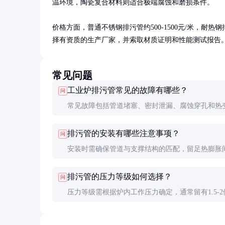
温环境，陶瓷复合材料则适合极端腐蚀和磨损条件。

价格方面，普通不锈钢排污管约500-1500元/米，耐热钢排污
择有资质的生产厂家，并索取材质证明和性能测试报告
常见问题
工业炉排污管常见的故障有哪些？
问
常见故障包括管道堵塞、密封泄漏、腐蚀穿孔和热
堵塞多因废料积累，泄漏通常由密封件老化或热变
排污管的安装有哪些注意事项？
问
起，腐蚀和穿孔则与介质特性及材质选择有关。
安装时需确保管道与支撑结构的匹配，留足热膨胀
连接处应使用高温密封材料，并严格按照设计图纸
排污管的压力等级如何选择？
问
装，避免机械应力集中。
压力等级需根据炉内工作压力确定，通常留有1.5-2
安全系数。高压环境下建议选用厚壁管或加强型设
确保安全运行。