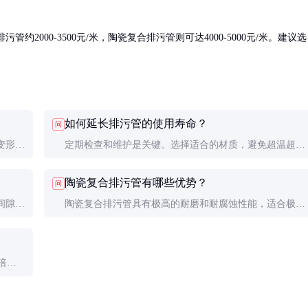
管约2000-3500元/米，陶瓷复合排污管则可达4000-5000元/米。建议选
。
如何延长排污管的使用寿命？
问
变形。
定期检查和维护是关键。选择适合的材质，避免超温超压
形引
运行，及时清理积存废料，并定期更换密封件，可显著延
陶瓷复合排污管有哪些优势？
问
长管道寿命。
间隙。
陶瓷复合排污管具有极高的耐磨和耐腐蚀性能，适合极端
进行安
环境。其内衬陶瓷层能有效抵抗颗粒磨损和化学腐蚀，但
成本较高，安装时需特别小心以避免陶瓷层破裂。
倍的
计，以