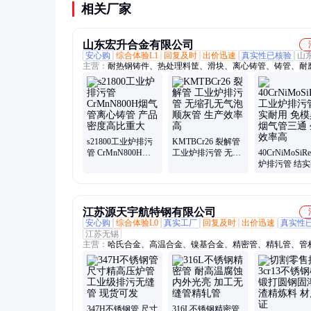
相关厂家
山东宏升合金有限公司
安心购
综合体验L1
回复及时
出价迅速
真实性已核验
山
主营：
耐热钢铸件、热处理料筐、滑块、离心铸管、铸管、耐
板、炉底板、锅炉风帽、高温合金铸件、大型铸件、中心筒、
精铸件、铸铝坩埚、非标铸件、耐磨钢轴套、Ni7N、2520Si2
2535、28Ni48W5、1.4848、热处理料框、热处理料盘、料盘
氮炉吊具、锅炉配件
s21800工业炉排污
KMTBCr26 裂解管
管 CrMnN800H烟
工业炉排污管 无缩
40CrNiMoSiR
气管离心铸管 产品
孔无气泡顺灰管 生
炉排污管 结
密度高比重大
产效率高
免模具费 烟
通 生产效率高
江苏源天宇航特钢有限公司
安心购
综合体验L0
真实工厂
回复及时
出价迅速
真实性
江苏无锡
主营：
哈氏合金、高温合金、镍基合金、精密管、精轧管、管
基合金、耐腐蚀合金、精密合金、蒙乃尔合金、英科乃尔合金
合金、镍合金、钛合金、电热合金、沉淀硬化钢、双相钢、研
锻件、锻环、棒材、线材、耐热合金、板材
347H不锈钢管 尺寸
316L不锈钢精密管