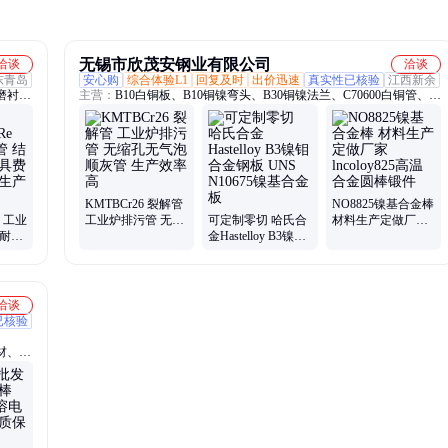
无锡市欣茂安钢业有限公司
洽谈
洽谈
东青岛
安心购
综合体验L1
回复及时
出价迅速
真实性已核验
江西新余
磨衬
主营：
B10白铜板、B10铜镍弯头、B30铜镍法兰、C70600白铜管、冷
不锈钢
凝管、铜镍管件、C71500散热管、镍基紧固件、铜镍棒
、
吊具、渗
KMTBCr26 裂解管
NO8825镍基合金棒
e 工业
工业炉排污管 无缩
可定制零切 哈氏合
材料生产定做厂家
实耐用
孔无气泡顺灰管 生
金Hastelloy B3镍钼
lncoloy825高温合金
气管三
产效率高
合金钢板 UNS
圆棒锻件
N10675镍基合金板
洽谈
已核验
材、钴
、软磁
磨棒、