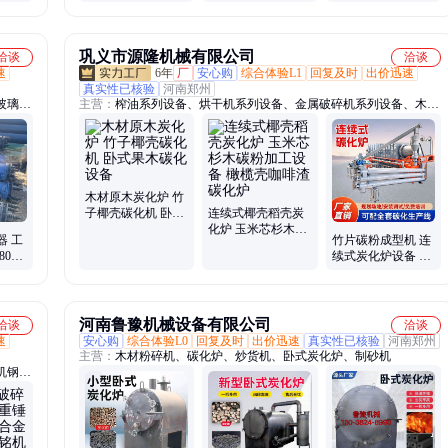
木渣农业废弃物
品质好 适合活性炭
原料
巩义市源隆机械有限公司
洽谈
洽谈
速
6年
厂
安心购
综合体验L1
回复及时
出价迅速
真实性已核验
河南郑州
玻璃钢
主营：
榨油系列设备、烘干机系列设备、金属破碎机系列设备、木材
原木炭化炉、砂石线系列设备、铜米机、制碳系列设备
木材原木炭化炉 竹
子椰壳碳化机 卧式
连续式椰壳稻壳炭
果木碳化设备
化炉 玉米芯杉木碳
器 工
竹片碳粉成型机 连
粉加工设备 橄榄壳
80平
续式炭化炉设备 猪
咖啡渣碳化炉
可定做
粪牛粪花生壳有机
垃圾碳化炉
河南鲁豫机械设备有限公司
洽谈
洽谈
速
安心购
综合体验L0
回复及时
出价迅速
真实性已核验
河南郑州
主营：
木材粉碎机、碳化炉、炒货机、卧式炭化炉、制砂机
机钢
钢球、
粉碎机
耐磨锤