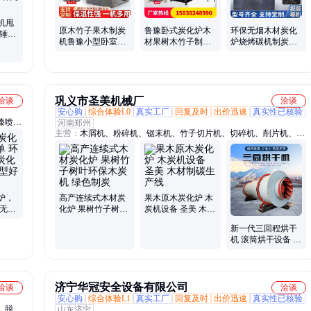
碎机甩
原木竹子果木制炭
鲁豫卧式炭化炉木
环保无烟木材炭化
破锤头
机鲁豫小型卧室炭
材果树木竹子制碳
炉烧烤碳机制炭多
耐磨
化炉操作简单
机 碳化加工设备
功能小型碳化炉
巩义市圣美机械厂
洽谈
洽谈
安心购
综合体验L0
真实工厂
回复及时
出价迅速
真实性已核验
漆喷塑
河南郑州
主营：
木屑机、粉碎机、锯末机、竹子切片机、切碎机、削片机、碎
木机、撕碎机、破碎机、碎枝机、切片机、综合破碎机、木材粉碎
机、模板破碎机、树枝粉碎机、木头粉碎机、颗粒机、锯末粉碎机、
生物质粉碎机、多功能破碎机、多功能粉碎机、树皮粉碎机、原木切
片机、纸箱破碎机、纸管粉碎机
炉，
高产连续式木材炭
果木原木炭化炉 木
保无烟
化炉 果树竹子树叶
炭机设备 圣美 木材
 炭化
环保木炭机 绿色制
制碳生产线
新一代三回程烘干
炭
机 滚筒烘干设备 矿
渣干燥设备圣美机
械
济宁华冠安全设备有限公司
洽谈
洽谈
安心购
综合体验L1
真实工厂
回复及时
出价迅速
真实性已核验
、脱漆
山东济宁