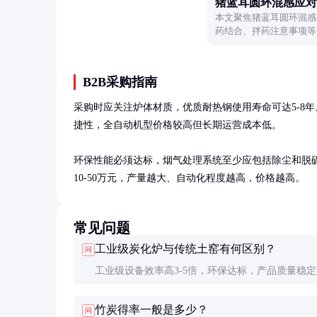
猪蓝耳圆环混感应对
本文聚焦猪蓝耳圆环混感
药结合、拌药注意事项等
B2B采购指南
采购时应关注炉体材质，优质耐热钢使用寿命可达5-8
捷性，全自动机型价格较高但长期运营成本低。

环保性能必须达标，烟气处理系统至少应包括除尘和脱
10-50万元，产量越大、自动化程度越高，价格越高。
常见问题
工业级炭化炉与传统土窑有何区别？
问
工业级设备效率高3-5倍，环保达标，产品质量稳
动强度低，但初期投资较大。土窑成本低但污染重
竹炭得率一般是多少？
问
一致性差。