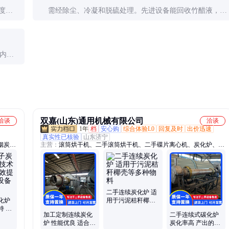
度适
需经除尘、冷凝和脱硫处理。先进设备能回收竹醋液，剩
余气体可部分回用作为热源。
体内衬
双嘉(山东)通用机械有限公司
洽谈
洽谈
1年
档
安心购
综合体验L0
回复及时
出价迅速
真实性已核验
山东济宁
烟炭化
主营：
滚筒烘干机、二手滚筒烘干机、二手碟片离心机、炭化炉、离
椰壳炭
心机、二手离心机、二手乳化机、生物质颗粒机、螺旋板换热器、列
备、干
管冷凝器、连续式碳化炉、二手气泡清洗机、不锈钢储罐、不锈钢反
化设
应釜、电加热滚筒烘干机、有机肥烘干机、虾壳蟹壳烘干机、餐厨垃
圾烘干机、真空均质乳化机、二手餐厨垃圾烘干机、二手虾壳烘干
机、二手有机肥滚筒烘干机、二手电加热滚筒烘干机、二手连续式碳
二手连续炭化炉 适
化炉、蒸发器
化炉
用于污泥秸秆椰壳
持 同
等多种物料
加工定制连续炭化
二手连续式碳化炉
炭生
炉 性能优良 适合竹
炭化率高 产出的炭