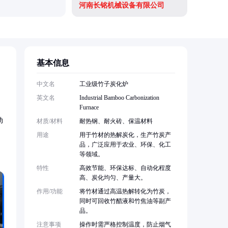
河南长铭机械设备有限公司
河南鲁豫
基本信息
中文名
工业级竹子炭化炉
英文名
Industrial Bamboo Carbonization
Furnace
动
材质/材料
耐热钢、耐火砖、保温材料
用途
用于竹材的热解炭化，生产竹炭产
品，广泛应用于农业、环保、化工
等领域。
特性
高效节能、环保达标、自动化程度
高、炭化均匀、产量大。
作用/功能
将竹材通过高温热解转化为竹炭，
同时可回收竹醋液和竹焦油等副产
品。
注意事项
操作时需严格控制温度，防止烟气