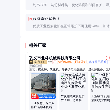
约25-35%，与竹材种类、炭化温度和时间有关。温
中、升温均匀能提高得率。
设备寿命多长？
问
优质工业级炭化炉在正常维护下可使用5-8年，炉
需定期检查更换。
相关厂家
巩义市北斗机械科技有限公司
5年
厂
综合体验L0
回复及时
真实性已核验
河南郑州
主营：
碳化炉、炭化机、热解炉电池裂解炉、炭化炉设备、无
炉、连续式炭化炉、木炭炭化炉、高温炭化炉、秸秆炭化炉、
化炉、脱漆炉、脱漆设备、制炭机、新型炭化机、污泥炭化设
馏碳化炉、卧式炭化机、小型碳化设备、木材炭化机、滚筒炭
备、垃圾热解炉、烘干机、粮食烘干机、污泥炭化机
竹炭连续式炭化炉
工业级竹子炭
竹子加工边角料制
热回收技术加
工业级竹子专用炭
炭设备 工业级大型
步提效提质竹
化炉 连续不间断环
炭化机 b
产设备 b