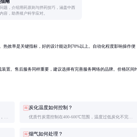
指南
问题，介绍用药原则与拌药技巧，涵盖中西
内容，助养殖户科学应对。
年。热效率是关键指标，好的设计能达到70%以上。自动化程度影响操作便
硫装置。售后服务同样重要，建议选择有完善服务网络的品牌。价格区间
炭化温度如何控制？
问
定，劳
优质竹炭需控制在400-600℃范围，温度过低炭化不完
，产品
全，过高则竹炭得率下降。自动控制系统能精确调节温度
烟气如何处理？
问
曲线。