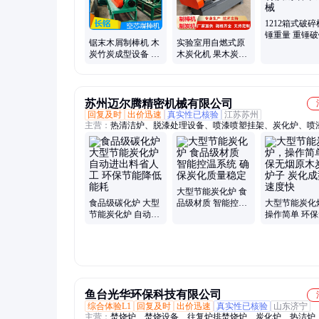
1212箱式破
锤重量 重锤
锯末木屑制棒机 木
实验室用自燃式原
高铬合金材质
炭竹炭成型设备 制
木炭化机 果木炭烧
长铭机械
棒 机炭化炉生产线
烤木炭成 小型炭化
炉
苏州迈尔腾精密机械有限公司
回复及时
出价迅速
真实性已核验
江苏苏州
主营：
热清洁炉、脱漆处理设备、喷漆喷塑挂架、炭化炉、喷
挂具
大型节能炭化炉 食
食品级碳化炉 大型
品级材质 智能控温
大型节能炭化
节能炭化炉 自动进
系统 确保炭化质量
操作简单 环
出料省人工 环保节
稳定
原木炭化炉子
能降低能耗
成型好速度快
鱼台光华环保科技有限公司
综合体验L1
回复及时
出价迅速
真实性已核验
山东济宁
主营：
焚烧炉、焚烧设备、往复炉排焚烧炉、炭化炉、热洁炉