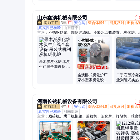
保制炭生产线 新型
卧式炭化机 b
山东鑫澳机械有限公司
3年
厂
安心购
综合体验L1
回复及时
出价迅
真实性已核验
山东济宁
主营：
不锈钢储罐、陶瓷过滤机、冷凝水回收装置、炭化炉、
罐、冷凝器、离心机、压滤机
果木炭炭化炉 木炭
生产线全套设备 吊
装式机制炭棒碳化
鑫澳卧式炭化炉厂
二手石墨冷凝
炉
家小型家炭化设备
业列管式换热 
制炭机 木炭机
方冷却设备 
河南长铭机械设备有限公司
4年
厂
安心购
综合体验L0
回复及时
出价迅
真实性已核验
河南郑州
主营：
粉碎机、烘干机拖轮、造粒机、炭化炉、打散机、球磨
锻、烘干机托辊、粉土机、制砂机衬板、废水回收机、球磨机
挤压制粒机、粉碎机筛板、污水处理设备、煤棒机、制棒机、
锤头、破碎机锤头、破碎机衬板、球磨机衬板、高锰钢锤头、
头、高铬合金锤头、破碎机筛板、制砂机锤头