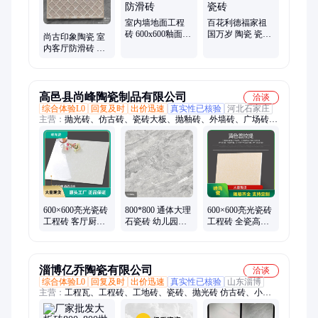
室内墙地面工程
百花利德福家祖
砖 600x600釉面砖
国万岁 陶瓷 瓷砖
尚古印象陶瓷 室
防滑地板砖瓷砖
通体大理石 抛光
内客厅防滑砖 晋
仿古防滑砖
砖 陶瓷砖
成瓷砖 大量生产
工程砖
高邑县尚峰陶瓷制品有限公司
洽谈
综合体验L0
回复及时
出价迅速
真实性已核验
河北石家庄
主营：
抛光砖、仿古砖、瓷砖大板、抛釉砖、外墙砖、广场砖、
内墙砖、小地砖、工程瓷砖、通体大理石、全瓷中板、地铺石
600×600亮光瓷砖
800*800 通体大理
600×600亮光瓷砖
工程砖 客厅厨房
石瓷砖 幼儿园装
工程砖 全瓷高档
防滑耐磨地砖 铺
修用 商场商铺用
室内砖 耐磨釉面
贴方便 室内亮光
打理方便
淄博亿乔陶瓷有限公司
洽谈
综合体验L0
回复及时
出价迅速
真实性已核验
山东淄博
主营：
工程瓦、工程砖、工地砖、瓷砖、抛光砖 仿古砖、小地
砖 马赛克、屋面瓦、通体大理石、内墙 外墙