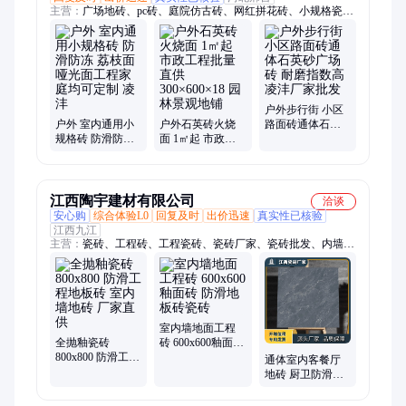
主营：
广场地砖、pc砖、庭院仿古砖、网红拼花砖、小规格瓷
砖、盲道砖、防滑地砖、瓷砖、生态地铺砖、石英砖、外墙砖、
厨房釉面砖、背景墙瓷砖、超市瓷砖、楼顶砖、内墙砖、厨卫
砖、水磨石地砖、复古砖、地铺石、陶瓷仿石材、通体大理石
户外步行街 小区
户外 室内通用小
户外石英砖火烧
路面砖通体石英
规格砖 防滑防冻
面 1㎡起 市政工
砂广场砖 耐磨指
荔枝面 哑光面工
程批量直供
数高 凌沣厂家批
程家庭均可定制
300×600×18 园林
发
凌沣
景观地铺
江西陶宇建材有限公司
洽谈
安心购
综合体验L0
回复及时
出价迅速
真实性已核验
江西九江
主营：
瓷砖、工程砖、工程瓷砖、瓷砖厂家、瓷砖批发、内墙
砖、地砖、地板砖、玻化砖、抛光砖、仿古砖、釉面砖、素色
砖、柔光砖、陶瓷pc砖、pc砖、楼梯砖、踏步砖、卫生间瓷砖、
陶瓷砖、大理石瓷砖、柔光瓷砖、门槛石、踢脚线、地铺石
室内墙地面工程
全抛釉瓷砖
砖 600x600釉面砖
800x800 防滑工程
防滑地板砖瓷砖
通体室内客餐厅
地板砖 室内墙地
地砖 厨卫防滑地
砖 厂家直供
板砖 工程瓷砖定
制批发