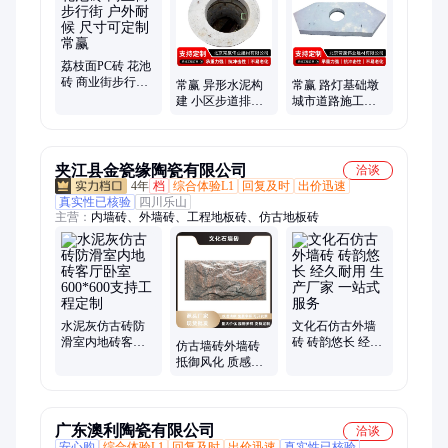
荔枝面PC砖 花池
砖 商业街步行街
常赢 异形水泥构
常赢 路灯基础墩
户外耐候 尺寸可
建 小区步道排水
城市道路施工建
定制 常赢
沟 使用寿命长 尺
材 防腐蚀抗老化
寸可定制
源头厂家
夹江县金瓷缘陶瓷有限公司
洽谈
4年
档
综合体验L1
回复及时
出价迅速
真实性已核验
四川乐山
主营：
内墙砖、外墙砖、工程地板砖、仿古地板砖
水泥灰仿古砖防
文化石仿古外墙
滑室内地砖客厅
砖 砖韵悠长 经久
仿古墙砖外墙砖
卧室 600*600支持
耐用 生产厂家 一
抵御风化 质感厚
工程定制
站式服务
重 支持定制 厂家
批发
广东澳利陶瓷有限公司
洽谈
安心购
综合体验L1
回复及时
出价迅速
真实性已核验