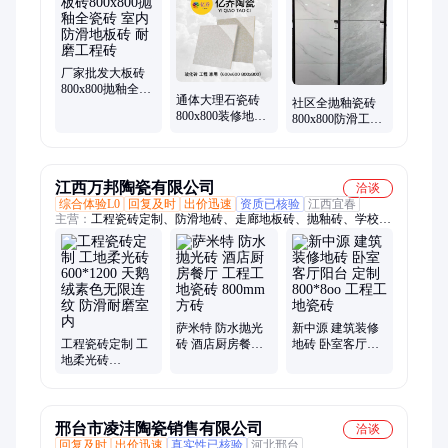
厂家批发大板砖
800x800抛釉全瓷
通体大理石瓷砖
社区全抛釉瓷砖
砖 室内防滑地板
800x800装修地砖
800x800防滑工程
砖 耐磨工程砖
室内防滑抛光砖
砖 耐磨地板砖 室
酒店工程砖
内装修地砖
江西万邦陶瓷有限公司
洽谈
综合体验L0
回复及时
出价迅速
资质已核验
江西宜春
主营：
工程瓷砖定制、防滑地砖、走廊地板砖、抛釉砖、学校工
程瓷砖、医院工程瓷砖、抛光砖、工程瓷砖批发、酒店工地瓷
砖、釉面砖、地板砖
萨米特 防水抛光
新中源 建筑装修
工程瓷砖定制 工
砖 酒店厨房餐厅
地砖 卧室客厅阳
地柔光砖
工程工地瓷砖
台 定制800*8oo
600*1200 天鹅绒
800mm方砖
工程工地瓷砖
素色无限连纹 防
滑耐磨室内
邢台市凌沣陶瓷销售有限公司
洽谈
回复及时
出价迅速
真实性已核验
河北邢台