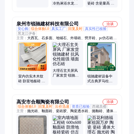
滑
冷热淋浴水龙头
瓷砖 含瓷量高 吸
上水开关浴室花
水率低 源头厂家
洒套装电热水器
配件
泉州市锐驰建材科技有限公司
洽谈
安心购
综合体验L0
真实工厂
回复及时
真实性已核验
黑龙江伊春
主营：
大西瓦、石多面、地铺石、外墙砖、劈开砖、pc仿石砖、
防滑地砖、酒店地砖、瓷木纹砖、防潮地砖、古厝红砖、仿木纹
砖、薄板瓷砖、肯德基、别墅瓦、泰山瓦、大理石、西瓦s瓦、
陶瓷pc仿、仿石材pc、陶瓷瓦片、瓷质西瓦、耐磨厨卫、仿花岗
岩、高清喷墨
大理石玄关屏风
厂家发货 锐驰建
室内仿实木木纹
锐驰建材设备中
材 抗风化性能强
砖 卧室地板砖 防
式古典罗马柱外
墙面仿石砖
滑瓷砖 工程砖批
墙砖300x600仿石
发
整柱
高安市合顺陶瓷有限公司
洽谈
综合体验L0
回复及时
出价迅速
资质已核验
西藏昌都
主营：
抛光砖、釉面砖、瓷砖胶、陶瓷透水砖、抛釉砖、通体大
理石瓷砖、工程瓷砖、工地瓷砖、广场砖、耐酸砖、瓷片、全抛
釉