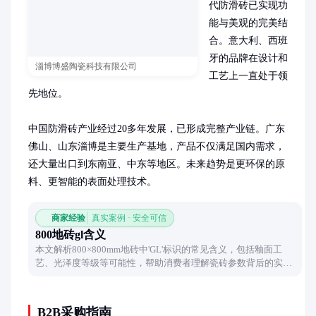
代防滑砖已实现功
能与美观的完美结
合。意大利、西班
牙的品牌在设计和
淄博博盛陶瓷科技有限公司
工艺上一直处于领
先地位。

中国防滑砖产业经过20多年发展，已形成完整产业链。广东
佛山、山东淄博是主要生产基地，产品不仅满足国内需求，
还大量出口到东南亚、中东等地区。未来趋势是更环保的原
料、更智能的表面处理技术。
商家经验
真实案例 · 安全可信
800地砖gl含义
本文解析800×800mm地砖中'GL'标识的常见含义，包括釉面工
艺、光泽度等级等可能性，帮助消费者理解瓷砖参数背后的实际
意义。
B2B采购指南