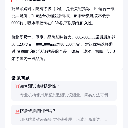
批量采购时，防滑等级（R值）是最关键指标，R9适合一般
公共场所，R10适合极端湿滑环境。耐磨转数建议不低于
6000转，吸水率控制在0.5%以下以确保耐久性。

价格受尺寸、厚度、品牌影响较大。600x600mm常规规格约
50-120元/㎡，800x800mm约80-200元/㎡。建议优先选择通
过ISO9001和CE认证的品牌产品，如马可波罗、东鹏、诺贝
尔等国内一线品牌。
常见问题
如何测试地砖防滑性？
问
专业机构使用摩擦系数测试仪测量。简易方法可倒水
后用手触摸感受阻力，或穿着平底鞋试走。但最可靠
还是查看产品的R值认证。
防滑砖清洁困难吗？
问
现代防滑砖表面经过特殊处理，污渍不易渗透。日常
用中性清洁剂和软毛刷即可清洁，避免使用强酸强碱