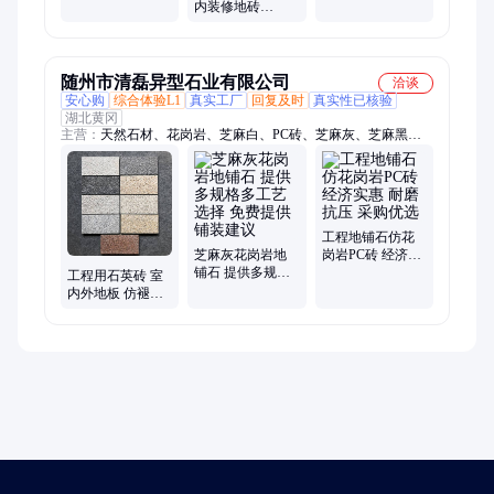
滑
磨
内装修地砖
1000*1000防滑耐
磨工程砖工厂货
源
随州市清磊异型石业有限公司
洽谈
安心购
综合体验L1
真实工厂
回复及时
真实性已核验
湖北黄冈
主营：
天然石材、花岗岩、芝麻白、PC砖、芝麻灰、芝麻黑、
中国红、中国黑、路沿石、景观石、异型石材、挡车球、挡车
柱、青石板、黄金麻、黄锈石
工程地铺石仿花
芝麻灰花岗岩地
岗岩PC砖 经济实
铺石 提供多规格
惠 耐磨抗压 采购
工程用石英砖 室
多工艺选择 免费
优选
内外地板 仿褪色
提供铺装建议
环保无辐射 抗冻
防滑