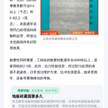
摩擦系数可达0.6
以上（干态）和
0.4以上（湿
态）。表面通常采
用凹凸纹理或特殊
釉料处理，即使沾
山东杰美建筑陶瓷有限公司
水也能保持良好防
滑效果。

耐磨性同样重要，工程砖的耐磨转数通常在6000转以上，是
家用砖的2-3倍。此外，抗污性能优异，经过防污处理的表
面不易渗色，日常清洁维护方便。抗冲击强度高，能承受推
车、设备等重物移动的考验。
商家经验
真实案例 · 安全可信
地板砖凝固要多久
本文解答地板砖铺贴后的凝固时间问题，分析影响凝固速度的因
素，并提供实用建议确保铺贴质量，帮助读者合理安排后续施工