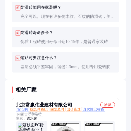
清洁剂。
防滑砖能用在家装吗？
问
完全可以。现在有许多仿木纹、石纹的防滑砖，美观
性不输普通瓷砖，特别适合有老人小孩的家庭。
防滑砖寿命多长？
问
优质工程砖使用寿命可达10-15年，是普通家装砖的2
倍左右。定期维护可进一步延长使用年限。
铺贴时要注意什么？
问
基层必须平整牢固，留缝2-3mm。使用专用瓷砖胶而
非水泥，确保粘结牢固。铺贴后48小时内避免踩踏。
相关厂家
北京常赢伟业建材有限公司
洽谈
安心购
综合体验L1
回复及时
出价迅速
真实性已核验
内蒙古呼和浩特
主营：
透水砖