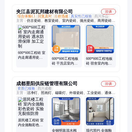
式可定制玉金山
砖批发玉金山品
牌
品牌
牌
夹江县泥瓦邦建材有限公司
洽谈
综合体验L1
回复及时
出价迅速
真实性已核验
四川乐山
主营：
仿古瓷砖、教室瓷砖、室内瓷砖、抛光瓷砖、商用瓷砖、
防滑瓷砖、翻新瓷砖、地面瓷砖、工程瓷砖、办公瓷砖、门店瓷
砖、地铺瓷砖、工装地砖、公共瓷砖、耐磨瓷砖、走廊瓷砖、地
胶瓷砖、玻化瓷砖、通用瓷砖、商铺瓷砖、地砖瓷砖、通体瓷
砖、教学楼瓷砖、营业厅瓷砖、办公楼瓷砖
600*600工程砖 室
内走廊通用瓷砖
600*600工程地板
600*600工程地板
遇水防滑保障 加
砖 干洗店室内瓷
砖 宿舍室内地面
工定制
砖 湿态防滑出色
瓷砖 安全防滑防
送货上门
护 源头品质
成都昱阳供应链管理有限公司
洽谈
资质已核验
四川成都
主营：
洁净灯、照画灯、磁吸灯、外墙瓷砖、工业瓷砖、通体瓷
砖、工程地板砖、全抛釉瓷砖、工程工地瓷砖、洗浴中心抛釉
砖、平台灯、吸顶灯、防爆灯、折叠灯、导轨射灯、吊顶洞灯、
防眩射灯、轨道射灯、嵌入式筒灯、防眩光筒灯、雷达感应筒
灯、橱柜酒柜展示柜
居民楼工程砖 室
内全抛釉彩色瓷
砖 实验无裂痕防
全铜明装混水阀
现代简约 全抛釉