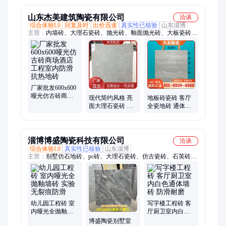
山东杰美建筑陶瓷有限公司
洽谈
综合体验L0
回复及时
出价迅速
真实性已核验
山东淄博
主营：
内墙砖、大理石瓷砖、抛光砖、釉面抛光砖、大板瓷砖、
仿古砖、工程瓷砖、通体大理石瓷砖、地板砖、地砖
厂家批发600x600
哑光仿古砖商场
现代简约风格 亮
地板砖瓷砖 客厅
酒店工程室内防
面大理石瓷砖 高
全瓷地砖 通体大
滑抗热地砖
清喷墨 自然纹理
理石墙砖厂 源头
厂家供应 杰美品
厂家批发
牌
淄博博盛陶瓷科技有限公司
洽谈
综合体验L0
真实性已核验
山东淄博
主营：
别墅仿石地砖、pc砖、大理石瓷砖、仿古瓷砖、石英砖供
应商、仿花岗岩石英砖、地铺石、庭院地铺石
幼儿园工程砖 室
写字楼工程砖 客
内哑光全抛釉墙
厅厨卫室内白色
砖 实验无裂痕防
通体墙砖 防滑耐
博盛陶瓷别墅室