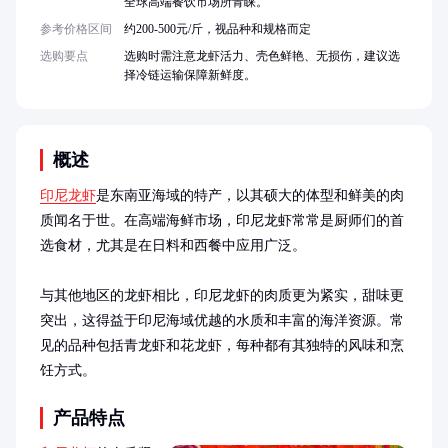
全球高端餐饮市场所青睐。
参考价格区间
约200-500元/斤，视品种和规格而定
选购要点
选购时需注意龙虾活力、壳色鲜艳、无损伤，建议选
择冷链运输保障新鲜度。
概述
印尼龙虾
是东南亚海域的特产，以其硕大的体型和鲜美的肉
质闻名于世。在高端海鲜市场，印尼龙虾常常是厨师们的首
选食材，尤其是在日料和西餐中应用广泛。

与其他地区的龙虾相比，印尼龙虾的肉质更为紧实，甜味更
突出，这得益于印尼海域优越的水质和丰富的海洋资源。常
见的品种包括青龙虾和花龙虾，每种都有其独特的风味和烹
饪方式。
产品特点