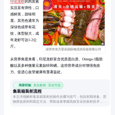
印尼龙虾
的肉质紧
实且富有弹性，口
感鲜美，甜味明
显。其壳色通常为
深绿色或带有花
纹，体型较大，成
年龙虾可达1-2公
斤。

深圳市东方星辰国际物流供应链有限公司
从营养角度来看，印尼龙虾富含优质蛋白质、Omega-3脂肪
酸以及多种微量元素如锌和硒。这些营养成分对增强免疫
力、促进心血管健康有显著益处。
商家经验
真实案例 · 安全可信
集装箱装柜流程
本文详细解析集装箱装柜的操作步骤与技巧，包括前期准备、货
物摆放原则和固定方法，帮助读者掌握高效安全的装柜技术，避
免运输过程中的常见问题。