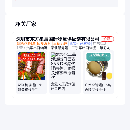
相关厂家
深圳市东方星辰国际物流供应链有限公司
洽谈
综合体验L0
回复及时
出价迅速
真实性已核验
广东深圳
主营：
汽车出口物流、滚装船海运、二手车出口物流、印尼龙虾
清关、汽车出口货代、工程车出口物流、汽车集装箱装柜、汽车
滚装船订舱、新能源车海运
危险化工品海运
深圳机场进口海
广州空运进口3类
出口巴西
鲜关税报关手续
危险品报关行美
SANTOS港代理
流程印尼龙虾空
国家具蜡专业清
南美订舱报关海
运清关代理
关预审核资料代
事申报货代
理