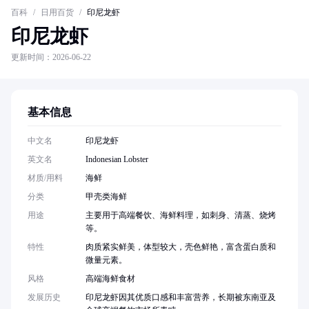
百科
/
日用百货
/
印尼龙虾
印尼龙虾
更新时间：2026-06-22
基本信息
中文名
印尼龙虾
英文名
Indonesian Lobster
材质/用料
海鲜
分类
甲壳类海鲜
用途
主要用于高端餐饮、海鲜料理，如刺身、清蒸、烧烤
等。
特性
肉质紧实鲜美，体型较大，壳色鲜艳，富含蛋白质和
微量元素。
风格
高端海鲜食材
发展历史
印尼龙虾因其优质口感和丰富营养，长期被东南亚及