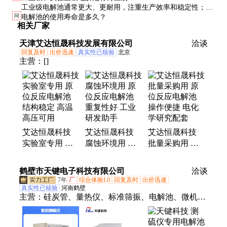
工业级电解池通常更大、更耐用，注重生产效率和稳定性；实
问
电解池的使用寿命是多久？
验室级则更注重精确控制和数据采集功能。
相关厂家
天津艾达恒晟科技发展有限公司
洽谈
回复及时
出价迅速
真实性已核验
北京
主营：
[]
艾达恒晟科技
艾达恒晟科技
艾达恒晟科技
实验室专用 原
腐蚀环境用 原
批量采购用 原
位反应电解池
位反应电解池
位反应电解池
结构稳定 高温
重复性好 工业
操作便捷 电化
鹤壁市天键电子科技有限公司
洽谈
高压可用
研发助手
学研究配套
7年
厂
综合体验L0
回复及时
出价迅速
真实性已核验
河南鹤壁
主营：
硅炭管、量热仪、标准筛振、电解池、微机自
动量热仪、测硫仪、磨性指数、破碎制样、温程控
仪、选矿设备、振筛机标准、搅拌仪粘结、活性测定