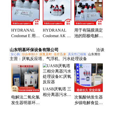
HYDRANAL
HYDRANAL
用于有隔膜滴定
Coulomat E 用于
Coulomat AK 用
池的阳极电解液
有无隔膜滴定池
于有隔膜滴定池
适用于滴定长链
基于乙醇的阳极
的阳极电解液
碳氢化合物
山东明基环保设备有限公司
洽谈
电解液
适用于滴定酮类
安心购
综合体验L0
回复及时
出价迅速
真实性已核验
山东潍坊
主营：
厌氧反应塔、气浮机、污水处理设备
UASB厌氧塔 三
相分离器污水处
电解法二氧化氯
次氯酸钠发生器
理设备IC厌氧反
发生器明基环保
乡镇电解食盐次
应器
游泳池水处理设
氯酸钠发生装置
备污水处理设备