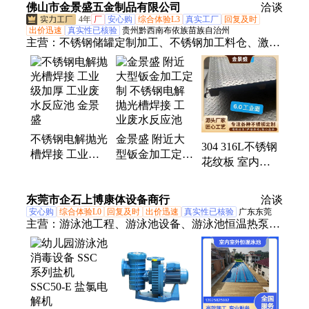
佛山市金景盛五金制品有限公司
洽谈
4年
厂
安心购
综合体验L3
真实工厂
回复及时
出价迅速
真实性已核验
贵州黔西南布依族苗族自治州
主营：
不锈钢储罐定制加工、不锈钢加工料仓、激光
加工板、电解池、钣金制品、不锈钢搅拌罐、压花板/
防滑板、不锈钢加工卷圆焊接、不锈钢板材批发、不
锈钢花箱、310S耐高温马弗炉胆、不锈钢线性水沟、
钢结构旋转楼梯、不锈钢T型条装饰、不锈钢沉淀
池、不锈钢制品加工、不锈钢冲孔网定制、三维激光
不锈钢电解抛光
金景盛 附近大
切割管材、不锈钢栏杆、不锈钢喷淋塔、不锈钢中厚
304 316L不锈钢
槽焊接 工业级
型钣金加工定制
板
花纹板 室内楼
加厚 工业废水
不锈钢电解抛光
梯防滑板 化工
反应池 金景盛
槽焊接 工业废
厂车间用脚踏板
东莞市企石上博康体设备商行
水反应池
洽谈
美观耐用
安心购
综合体验L0
回复及时
出价迅速
真实性已核验
广东东莞
主营：
游泳池工程、游泳池设备、游泳池恒温热泵、
电解池、别墅游泳池设计、恒温除湿热泵、游泳池建
造施工、游泳池水处理系统、游泳池承建、游泳池公
司、泳池设计、高端游泳池工程、恒温水疗泡池、泳
池配套设施、恒温游泳池工程、私人游泳池工程、游
泳池建造泳池公司、游泳池水处理、泳池水处理设备