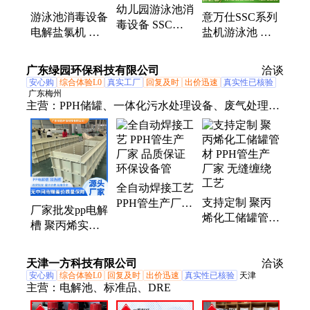
幼儿园游泳池消
池、成品游泳池、成品泳池、智能冲浪浴缸、亚克力
游泳池消毒设备
意万仕SSC系列
毒设备 SSC系
成品泳池、多功能游泳池
电解盐氯机 别
盐机游泳池 盐
列盐机 SSC50-E
墅泳池消毒系统
氯电解机婴儿池
盐氯电解机
青马上门安装
无药消毒 青马
广东绿园环保科技有限公司
洽谈
安心购
综合体验L0
真实工厂
回复及时
出价迅速
真实性已核验
广东梅州
主营：
PPH储罐、一体化污水处理设备、废气处理
塔、电解池、搅拌罐、喷淋塔
全自动焊接工艺
支持定制 聚丙
PPH管生产厂家
厂家批发pp电解
烯化工储罐管材
品质保证 环保
槽 聚丙烯实验
PPH管生产厂家
设备管
室清洗槽耐酸碱
无缝缠绕工艺
工业电镀酸洗池
天津一方科技有限公司
洽谈
安心购
综合体验L0
回复及时
出价迅速
真实性已核验
天津
主营：
电解池、标准品、DRE