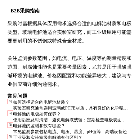
B2B采购指南
采购时需根据具体应用需求选择合适的电解池材质和电极
类型。玻璃电解池适合实验室研究，而工业级应用可能需
要更耐用的不锈钢或特殊合金材质。

关注监测参数范围，如电流、电压、温度等的测量精度和
范围。耐腐蚀性能也是重要考量因素，尤其是用于强酸强
碱环境的电解池。价格因配置和功能差异较大，建议与专
业供应商详细沟通需求。
常见问题
问
如何选择适合的电解池材质？
实验室研究通常选用玻璃或PTFE材质，具有良好的化学稳定
问
电解池的电极如何保养？
性；工业应用可能需要不锈钢或特殊合金，耐腐蚀性能更强。
使用后应及时清洁，避免电解液残留；定期检查电极表面，如
问
电解池的监测参数有哪些？
有污染或损坏应及时更换或处理。
常见监测参数包括电流、电压、温度、pH值等，高端设备还可
问
工业级和实验室级电解池有何区别？
监测气体产物浓度等更多参数。