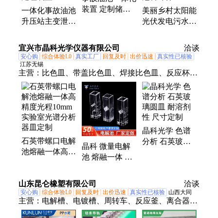
装置 定制储油
一体化事故油池
美丽乡村太阳能
隔油池 电解法
升压站主变泄露
光伏发电污水处
水处理装置 冠
冷却机油 支持
理设备净化厕所
科环保
定制 电解处理
卫生间厨房 冠
宜兴市晶科光学仪器有限公司
洽谈
装置
科环保
安心购
综合体验L0
真实工厂
回复及时
出价迅速
真实性已核验
江苏无锡
主营：
比色皿、带盖比色皿、焊接比色皿、反应杯、
生化仪样品杯、样品池、流动池、流通池、荧光比色
皿、比色杯
晶科光学 色谱
石英带螺口电解
分析 石英玻璃
晶科 微量电解
池熔融一体高精
圆皿 耐溶剂性
池 熔融一体 石
度光程10mm实
尺寸定制
英比色皿 10mm
验室光谱分析器
光程 1.25壁厚实
山东昆仑橡塑有限公司
皿定制
洽谈
验器皿
安心购
综合体验L0
回复及时
出价迅速
真实性已核验
山西大同
主营：
电解槽、电镀槽、周转车、反应釜、离合器、
养鱼池、废水盘、加工件、酸液槽、计量罐、接水