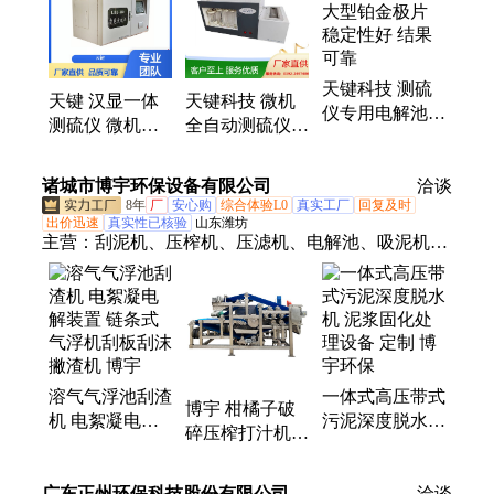
仪、制样破碎机、分析仪智能、箱式高温炉、破碎机
湿煤、热量计自动、工业分析仪、测定仪煤炭、测定
仪智能、指数测定仪、水分测定仪、测定仪煤杯、智
天键科技 测硫
能定硫仪、智能马弗炉
天键 汉显一体
天键科技 微机
仪专用电解池
测硫仪 微机定
全自动测硫仪
大型铂金极片
硫仪 专用电解
电解池 加热硅
稳定性好 结果
池 甄选品质
碳管 原厂直供
诸城市博宇环保设备有限公司
可靠
洽谈
8年
厂
安心购
综合体验L0
真实工厂
回复及时
出价迅速
真实性已核验
山东潍坊
主营：
刮泥机、压榨机、压滤机、电解池、吸泥机、
污泥料仓、加药装置、果蔬压榨、尾矿脱水、大型水
果榨汁机、带式污泥压滤机、矿山污泥、生活污水厂
处理设备、市政污泥脱水、真空皮带脱水机、高压带
式压滤机、污泥深度脱水设备、市政污水厂设备、智
能超高压叠层压滤机、真空过滤机、立式压滤机、污
溶气气浮池刮渣
一体式高压带式
泥垂直压滤脱水机、一体式污泥深度脱水机、脱硫石
博宇 柑橘子破
机 电絮凝电解
污泥深度脱水机
膏处理、果蔬压榨生产线、污泥处置中心
碎压榨打汁机
装置 链条式气
泥浆固化处理设
商用大型果蔬脱
浮机刮板刮沫撇
备 定制 博宇环
水机 橙子生姜
广东正州环保科技股份有限公司
渣机 博宇
保
洽谈