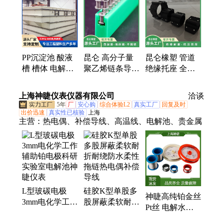
盘、储物柜、磷化槽、试剂柜、异形件、聚乙烯板、
塑料刮板、防腐水箱、聚丙烯板、水处理箱、养殖水
箱、聚丙烯水箱、塑料皮带轮、自润滑塑料、聚丙烯
箱子
PP沉淀池 酸液
昆仑 高分子量
昆仑橡塑 管道
槽 槽体 电解槽
聚乙烯链条导轨
绝缘托座 全新
工业化工防腐
吸收冲击能 工
原料 石油天然
耐酸碱 可定制
业流水线专用
气行业用
上海神睫仪表仪器有限公司
洽谈
昆仑
ETA型10B
5年
厂
安心购
综合体验L2
真实工厂
回复及时
出价迅速
真实性已核验
上海
主营：
热电偶、补偿导线、高温线、电解池、贵金属
L型玻碳电极
硅胶K型单股多
神睫高纯铂金丝
3mm电化学工作
股屏蔽柔软耐折
Pt丝 电解水实
辅助铂电极科研
耐绕防水柔性拖
验用材 可定制