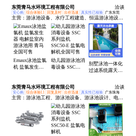
实验室电解池神
链热电偶补偿导
规格
东莞青马水环境工程有限公司
睫仪表
线
洽谈
安心购
综合体验L1
回复及时
出价迅速
真实性已核验
广东东莞
主营：
游泳池设备、水疗工程建造、恒温游泳池设备
工程、电解池、别墅游泳池工程、私家游泳池工程、
私人泳池设备工程、学校游泳池工程、游泳池工程、
恒温泳池工程、泳池水处理工程、游泳池吸污机、室
内恒温游泳馆
Emaux泳池盐氯
幼儿园游泳池消
别墅泳池一体化
机 盐氯发生器
毒设备 SSC系
过滤系统露天游
电解盐室内游泳
列盐机 SSC50-E
泳池造价全套设
池用 青马全国
盐氯电解机全国
备供应
东莞青马水环境工程有限公司
可售
可售
洽谈
安心购
综合体验L1
回复及时
出价迅速
真实性已核验
广东珠海
主营：
游泳池工程、游泳池设备、游泳池设计、电解
池、游泳池施工、别墅游泳池工程、别墅游泳池设
备、全自动吸污机、游泳池跳台、游泳池扶梯、游泳
池改造、游泳池维修、紫外线杀菌器、盐氯机、恒温
游泳池设备、游泳池热泵、游泳池除湿机、游泳池配
件、按摩浴缸、按摩SPA浴缸、亚克力SAP按摩泡