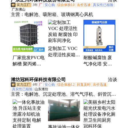
榨汁原汁机
3年
厂
安心购
综合体验L0
出价迅速
真实性已核验
广东佛山
主营：
电解池、吸附箱、玻璃钢离心风机
定制加工 VOC
处理活性炭箱
厂家批发PVC电
耐酸碱腐蚀 废
耐腐蚀 印刷车
解槽 聚丙烯实
气净化塔 安装
间净化
验室清洗槽耐酸
便捷 酸碱废气
碱工业电镀酸洗
治理方案
潍坊冠科环保科技有限公司
洽谈
池
4年
厂
安心购
综合体验L2
回复及时
出价迅速
真实性已核验
山东潍坊
主营：
电解池、沉淀处理池、溶气气浮机、斜管沉淀
池
事故油池一体化