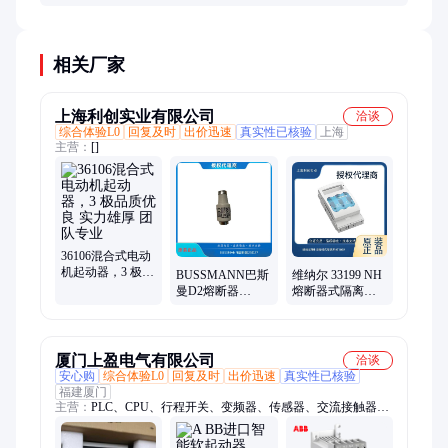
实现精确控制和保护。特殊设计的可切换型产品可用
于备用电机，但成本较高。
相关厂家
上海利创实业有限公司
洽谈
综合体验L0
回复及时
出价迅速
真实性已核验
上海
主营：
[]
36106混合式电动
机起动器，3 极品
BUSSMANN巴斯
维纳尔 33199 NH
质优良 实力雄厚
曼D2熔断器
熔断器式隔离开
团队专业
25D27 gL 25A
关，尺寸 00，160
/500A E27
A，固定式品质优
良
厦门上盈电气有限公司
洽谈
安心购
综合体验L0
回复及时
出价迅速
真实性已核验
福建厦门
主营：
PLC、CPU、行程开关、变频器、传感器、交流接触器、
小型断路器、编码器、框架断路器、塑壳断路器、时间继电器、
中间继电器、软启动、真空断路器、热继电器、温控器、光电开