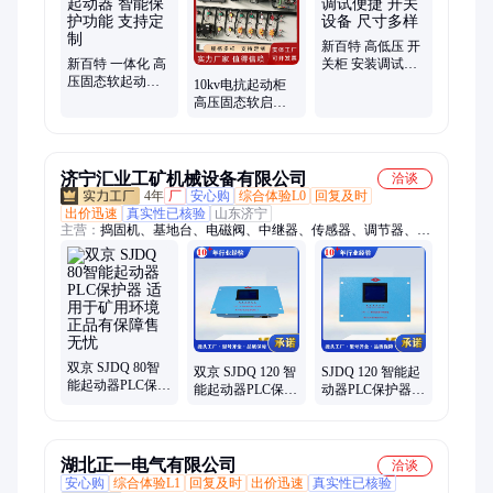
粉、水阻柜、新百特、智能环保、工作电压、专一定制
新百特 高低压 开
新百特 一体化 高
关柜 安装调试便
压固态软起动器
捷 开关设备 尺寸
10kv电抗起动柜
智能保护功能 支
多样
高压固态软启动
持定制
器 配电柜一体 智
能控制
济宁汇业工矿机械设备有限公司
洽谈
4年
厂
安心购
综合体验L0
回复及时
出价迅速
真实性已核验
山东济宁
主营：
捣固机、基地台、电磁阀、中继器、传感器、调节器、变
压器、控制器、保护器、信号灯、接线盒、打磨机、输送机、显
模块、凿岩机、切轨机、摄像仪、标识卡、调整机、手持机、控
制箱、捣固镐、风速表、拨道机、破碎机
双京 SJDQ 80智
双京 SJDQ 120 智
SJDQ 120 智能起
能起动器PLC保护
能起动器PLC保护
动器PLC保护器
器 适用于矿用环
器 采用32位的
配备RS485通讯接
境正品有保障售
ARM微处理器正
口 双京
无忧
品保障
湖北正一电气有限公司
洽谈
安心购
综合体验L1
回复及时
出价迅速
真实性已核验