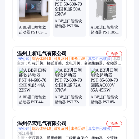
关、接近开关、双电源开关、电磁阀、气缸、开关电源
A BB进口智能软
起动器 PST 50-
A BB进口智能软
A BB进口智能软
600-70 全国包邮
起动器 PST 85-
起动器 PST 105-
50A 25KW
600-70 回路
600-70 回路
AC600V 85A
AC600V 105A
45KW
55KW
温州上析电气有限公司
洽谈
安心购
综合体验L0
回复及时
出价迅速
真实性已核验
北京
主营：
行程开关、接近开关、光电开关、交流接触器、变频器、
塑壳断路器、真空断路器、小型断路器、框架断路器、软启动、
编码器、中间继电器、温控器、热过载继电器、浪涌保护器、马
达保护器、时间继电器、PLC、电源模块、按钮开关、双电源、
安全模块、CPU
A BB进口智能软
A BB进口智能软
A BB进口智能软
起动器 PST 44-
起动器 PST 72-
起动器 PST 85-
600-70 全国包邮
600-70 全国包邮
600-70 回路
44A 22KW
72A 37KW
AC600V 85A
45KW
温州亿宏电气有限公司
洽谈
安心购
综合体验L0
回复及时
出价迅速
真实性已核验
浙江温州
主营：
低压设备、通用线圈、二级配电保护、接触器、交流接触