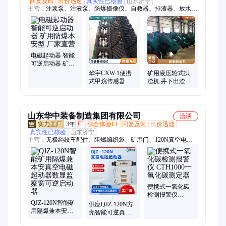
回复及时
出价迅速
真实性已核验
山东济宁
主营：
注浆泵、注液泵、防爆摄像仪、自救器、排渣器、放水
器、气体检测仪、自动隔爆装置、钻机、钻头钻杆、电机车、避
难硐室、托辊、压风自救装置、铁路、防回火、防回水回气、巷
道灯
电磁起动器 智能
可逆启动器 矿用
防爆本安型 厂家
华宇CXW-1便携
矿用液压轮式扒
直营
式甲烷传感器校
渣机 井下出渣设
验仪流量稳定 调
备 工作能力强 厂
节方便
家质保售后无忧
山东华中装备制造集团有限公司
洽谈
3年
厂
综合体验L1
回复及时
出价迅速
真实性已核验
山东济宁
主营：
无极绳绞车配件、阻燃编织袋、矿用门、120N真空电磁
起动器、矿山机械设备
便携式一氧化碳
检测报警仪
QJZ-120N智能矿
CTH1000一氧化
供应QJZ-120N方
用隔爆兼本安真
碳测定器
壳智能可逆真空
空电磁起动器数
电磁起动器 数显