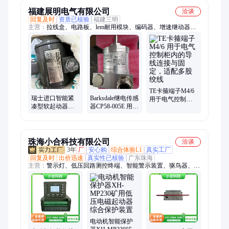
密 经销商
福建展明电气有限公司
洽谈
回复及时
资质已核验
福建三明
主营：
拉线盒、电路板、lem耐用模块、编码器、增速继动器、
特殊高压电容器、耐腐蚀电机
TE卡箍端子M4/6
瑞士进口智能紧
Barksdale继电传感
用于电气控制柜
凑型软起动器
器CP58-005E 用于
内的导线连接与
PSTX840-600-70
监测和控制压
固定，适配多股
力，确保设备运
绞线
行
珠海小合科技有限公司
洽谈
3年
厂
安心购
综合体验L1
真实工厂
回复及时
出价迅速
真实性已核验
广东珠海
主营：
警示灯、低压回路测控终端、智能警示装置、驱鸟器、自
取电驱鸟器、智能感应驱鸟器、声光报警器、再启动控制器、磁
吸驱鸟器、大功率驱鸟器、无线测温传感器、绿色激光驱鸟器、
动态版智能激光驱鸟器、马保、低压电动机保护、标志灯、无人
机太阳能警示灯、防外破智能警示装置、太阳能警示灯、警示灯
无人机、电力运维监控设备、智能网关、配电物联电气传感终
端、抗晃电模块、超声波仿真语音
电动机智能保护