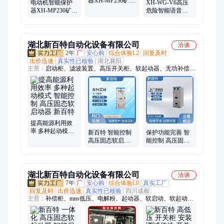
器XH-MP230矿用
电动机智能保护
XH-WG-V6高压
低压电磁起动器
器XH-MP230矿用
危险智能语音警
综合保护装置
低压电磁起动器
示装置 防扰民设
综合保护装置
计 全国供应
湖北新百特自动化设备有限公司
洽谈
2年
厂
安心购
综合体验L2
回复及时
出价迅速
真实性已核验
湖北襄阳
主营：
启动柜、滤波装置、高压开关柜、软起动器、无功补偿装
置、破碎机控制柜、高压无功补偿柜、发动机启动装置、补偿装
置
提高能源利用效
率 多种起动模式
新百特 智能控制
保护功能完善 智
智能控制 高压固
高压固态软启动
能控制 高压固态
态软启动器 新百
器 平滑起动 提高
软启动器 平滑起
特
能源利用效率
动 新百特
湖北新百特自动化设备有限公司
洽谈
7年
厂
安心购
综合体验L0
真实工厂
回复及时
出价迅速
真实性已核验
四川成都
主营：
补偿柜、mns低压、电解粉、起动器、软启动、软起动、
启动器、进相器、滤波器、xdq低压、液阻柜、svg无功、开关
柜、电解液、高压柜、启动柜、电解质、电动机、滤波柜、启动