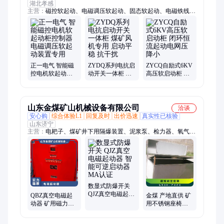
湖北孝感
主营：
磁控软起动、电磁调压软起动、固态软起动、电磁铁线圈
定制、高低压配电柜
正一电气 智能磁
ZYDQ系列电抗启
ZYCQ自励式6KV
控电机软起动柜
动开关一体柜 煤
高压软启动柜 闭
控制器 电磁调压
矿风机专用 启动
环恒流起动电网
软起动装置专用
平稳 抗干扰
压降小
山东金煤矿山机械设备有限公司
洽谈
安心购
综合体验L1
回复及时
出价迅速
真实性已核验
山东济宁
主营：
电耙子、煤矿井下用隔爆装置、泥浆泵、检力器、氧气呼
吸器、氢氧化钙检验仪器、密闭门、全液压钻机、高倍数泡沫灭
火装置、洒水降尘装置、阻化泵、阻燃调节风窗、流量计、乳化
液泵、钻机配件、矿用电缆、破拆工具、矿用电池、旧枕木、风
筒、氧气充填泵、风机、避难硐室、无压风门、多参数检测仪
数显式防爆开关
QJZ真空电磁起动
QBZ真空电磁起
金煤 产地直供 矿
器 智能可逆启动
动器 矿用磁力启
用不锈钢座椅三
器 MA认证
动器保护装置 智
人型五人型 支持
能可逆启 动 器
定制避难硐室用