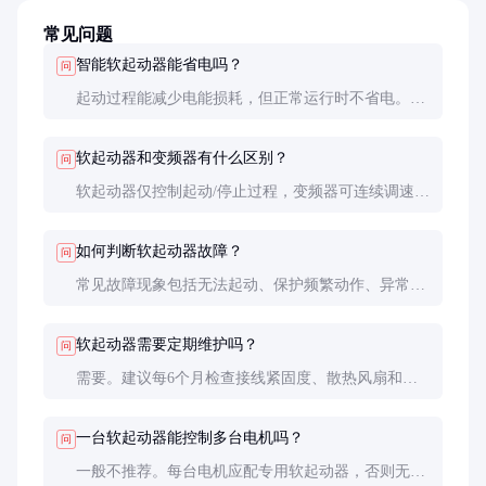
常见问题
智能软起动器能省电吗？
问
起动过程能减少电能损耗，但正常运行时不省电。部
分型号的节能模式可在轻载时略微提高效率，但节电
效果有限，主要优势在于保护设备和电网。
软起动器和变频器有什么区别？
问
软起动器仅控制起动/停止过程，变频器可连续调速。
软起动器结构简单、成本低，适合不需要调速的场
合；变频器功能更全面但价格高2-3倍。
如何判断软起动器故障？
问
常见故障现象包括无法起动、保护频繁动作、异常发
热等。可通过面板指示灯或通信接口读取故障代码，
常见原因有可控硅击穿、控制板故障、散热不良等。
软起动器需要定期维护吗？
问
需要。建议每6个月检查接线紧固度、散热风扇和通
风状况，每年清理内部灰尘。在粉尘多的环境，维护
周期应缩短至3个月。
一台软起动器能控制多台电机吗？
问
一般不推荐。每台电机应配专用软起动器，否则无法