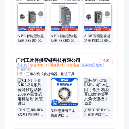
器、高压真空接触器、变频器、A BB接触器、真空接触器、交
流真空接触器、低压交流真空接触器、三相重载型调频器、断路
器、通用型变频器、塑壳断路器、交流高压真空接触器、工控电
子元器件、水泵变频器、全智能型软起动器、三相变频器、风机
水泵变频器、防爆高压负荷开关、小型空开、自动转换开关、双
电源
A BB 智能型软起
A BB 智能型软起
A BB 智能型软起
动器 PSE105-600-
动器 PSE105-600-
动器 PSE105-600-
70 原装进口 质量
70 原装进口 现货
70 原装进口 现货
保障 现货批发
批发
批发
广州工常伴供应链科技有限公司
洽谈
安心购
综合体验L1
回复及时
出价迅速
真实性已核验
广东广州
主营：
正泰在线式软起动器、世达工具
CHNT正泰NJR5-
拓耐TONE RMF-
NSK恩斯凯日本
ZX系列智能软起
14日本进口可弯
原装进口
动器280KW鼠笼
折 梅花开口棘轮
3308BTNG双列角
式电机适用 原装
扳手 六角快速板
接触球轴承高精
进口
手 原装