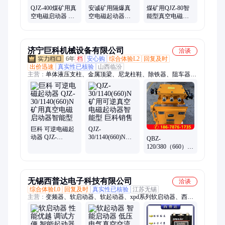
QJZ-400煤矿用真
安诚矿用隔爆真
煤矿用QJZ-80智
空电磁启动器 智
空电磁起动器
能型真空电磁启
能型可逆软起动
QJZ-200 智能型软
动器 本安型电磁
控制器 无电弧 定
启动保护电器
起动器 软起动控
制
制器
济宁巨科机械设备有限公司
洽谈
6年
档
安心购
综合体验L2
回复及时
出价迅速
真实性已核验
山西临汾
主营：
单体液压支柱、金属顶梁、尼龙柱鞋、除铁器、阻车器、
铁柱鞋、气动葫芦、防跑车装置、玻璃钢支柱、锚杆、U型钢支
架、隔爆水袋、电缆挂钩、道岔、马丽散、无压风门、防水密闭
门、避难硐室门、防火栅栏门、风筒、圆环链、三环链、连接
环、矿车、平板车
巨科 可逆电磁起
QJZ-
动器 QJZ-
30/1140(660)N矿
QBZ-
30/1140(660)N矿
用可逆真空电磁
120/380（660）矿
用真空电磁启动
起动器智能型 巨
用隔爆型真空电
器智能型
科销售
磁起动器 智能防
爆开关
无锡西普达电子科技有限公司
洽谈
综合体验L0
回复及时
真实性已核验
江苏无锡
主营：
变频器、软启动器、软起动器、xpd系列软启动器、西普
达变频器、压缩机软启动器、低压干式软启动器、电机软启动
器、智能软启动器、三相电机调速变频器、xpd软启动器、xpd系
列软起动器、三相电机软启动器、三相电机软起动器、西普达变