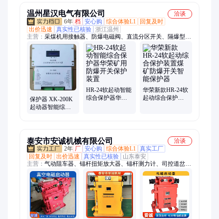
温州星汉电气有限公司
洽谈
6年
档
安心购
综合体验L1
回复及时
出价迅速
真实性已核验
浙江温州
主营：
采煤机用接触器、防爆电磁阀、直流分区开关、隔爆型电
磁阀
HR-24软起动智能
华荣新款HR-24软
综合保护器华荣
起动综合保护装
保护器 XK-200K
矿用防爆开关保
置煤矿防爆开关
起动器智能综合
护装置
智能保护器
保护装置 现货销
售
泰安市安诚机械有限公司
洽谈
2年
厂
安心购
综合体验L1
真实工厂
回复及时
出价迅速
真实性已核验
山东泰安
主营：
气动阻车器、锚杆扭矩放大器、锚杆测力计、司控道岔装
置、局部通风机