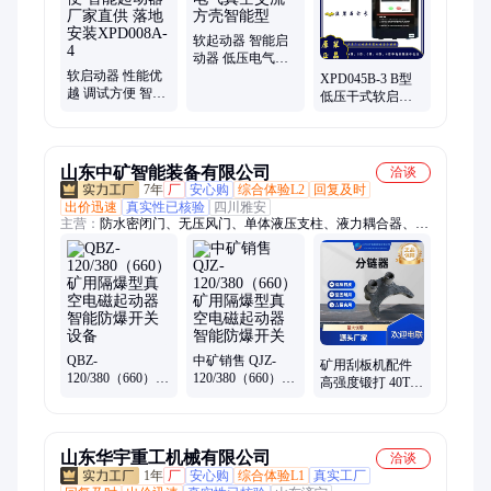
频调速器、xpd系列变频器、西普达电机变频器、电机变频器、
西普达电机变频调速器、xpd软起动器
软起动器 智能启
动器 低压电气真
软启动器 性能优
空交流 方壳智能
XPD045B-3 B型
越 调试方便 智能
型
低压干式软启动
起动器 厂家直供
器 智能减压起动
落地安装
器
XPD008A-4
山东中矿智能装备有限公司
洽谈
7年
厂
安心购
综合体验L2
回复及时
出价迅速
真实性已核验
四川雅安
主营：
防水密闭门、无压风门、单体液压支柱、液力耦合器、油
枕木、刮板机配件、双速绞车、隔膜泵、耙斗装岩机、风筒、压
风自救装置、圆环链、金属顶梁、电机车、调度绞车、尼龙柱
鞋、托辊、翻斗式矿车、回柱绞车、风门、耙矿绞车、气动葫
芦、隔爆水袋、给煤机
QBZ-
中矿销售 QJZ-
矿用刮板机配件
120/380（660）矿
120/380（660）矿
高强度锻打 40T运
用隔爆型真空电
用隔爆型真空电
输机分链器 煤溜
磁起动器 智能防
磁起动器 智能防
子
爆开关设备
爆开关
山东华宇重工机械有限公司
洽谈
1年
厂
安心购
综合体验L1
真实工厂