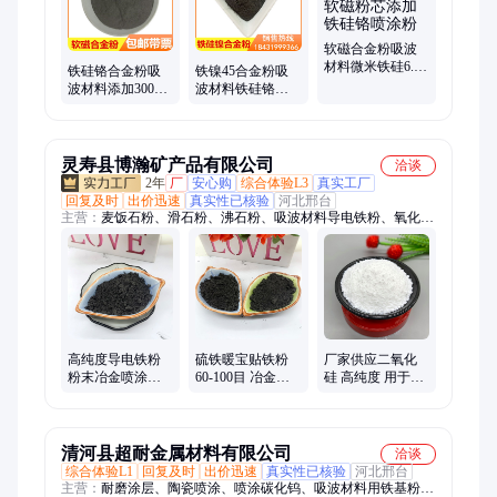
属铬粒、旋耕机刀片、秸秆还添加刀片、碳钢特细焊条
软磁合金粉吸波
材料微米铁硅6.5
铁硅铬合金粉吸
铁镍45合金粉吸
合金粉软磁粉芯
波材料添加300目
波材料铁硅铬合
添加铁硅铬喷涂
软磁磁环喷涂
金粉软磁喷涂铁
粉
FeSiCr软磁粉
镍钼铁硅铝铁硅
6.5
灵寿县博瀚矿产品有限公司
洽谈
2年
厂
安心购
综合体验L3
真实工厂
回复及时
出价迅速
真实性已核验
河北邢台
主营：
麦饭石粉、滑石粉、沸石粉、吸波材料导电铁粉、氧化
钙、膨润土、白云石粉、橡胶粉、石英粉、硅微粉、碳酸钙、石
墨、硅藻土、抗菌粉、氢氧化钙、消石灰、陶土、活性白土、金
刚砂、木粉、磁粉、海泡石粉、二氧化硅、高岭土、负离子粉
高纯度导电铁粉
硫铁暖宝贴铁粉
厂家供应二氧化
粉末冶金喷涂还
60-100目 冶金还
硅 高纯度 用于塑
原微米高配重金
原铁粉雾化铁粉
料填充 工业用气
属吸波材料
博瀚
相沉淀法白炭黑
清河县超耐金属材料有限公司
洽谈
综合体验L1
回复及时
出价迅速
真实性已核验
河北邢台
主营：
耐磨涂层、陶瓷喷涂、喷涂碳化钨、吸波材料用铁基粉、