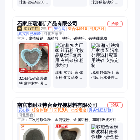
耗 可添加用于吸
球形 铁硅铝200目
球形羰基铁粉 磁
波材料 生产厂家
FeSiAl 科研实验
环 电感 绝缘 吸波
热喷涂用 吸波材
材料 电磁屏蔽 包
料
覆粉
石家庄瑞湘矿产品有限公司
洽谈
2年
厂
安心购
综合体验L0
回复及时
真实性已核验
河北石家庄
主营：
腐植酸钠、腐植酸、铁粉、磁铁粉、钕铁硼磁粉
瑞湘 实力厂家 锗
瑞湘 硅铁粉 厂家
石粉 化妆品桑拿
供应 污水处理滤
325目低硅高碳铬
汗蒸房用 有机锗
料配重用铁砂 支
铁 磁性材料 吸波
粉 粉质均匀
持定制
材料 高纯 软磁粉
瑞湘
南宫市耐亚特合金焊接材料有限公司
洽谈
安心购
综合体验L2
回复及时
出价迅速
真实性已核验
河北邢台
主营：
二次还原铁粉、金属镍粉、金属钼粉、300目吸波材料软
磁粉、金属硼粉、金属铬粉、金属铝粒、金属钒粉、金属铁粉、
金属铅粉、金属铜粉、金属锡粉、金属铋粉、金属钇粉、金属碲
粉、金属钴粉、金属铌粉、金属铜粒、金属镍珠、金属镍花、金