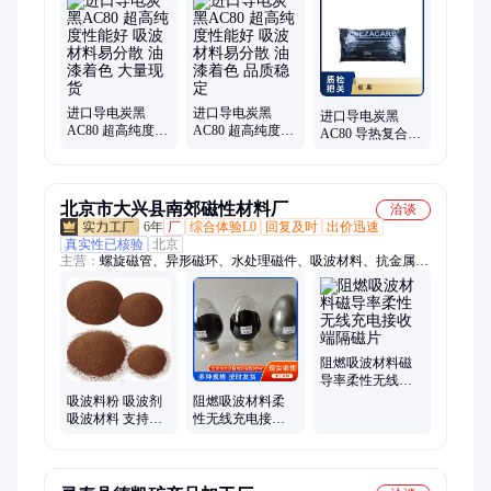
进口导电炭黑
进口导电炭黑
进口导电炭黑
AC80 超高纯度性
AC80 超高纯度性
AC80 导热复合材
能好 吸波材料易
能好 吸波材料易
料用 吸波材料易
分散 油漆着色 大
分散 油漆着色 品
分散 油漆着色 品
量现货
质稳定
质稳定
北京市大兴县南郊磁性材料厂
洽谈
6年
厂
综合体验L0
回复及时
出价迅速
真实性已核验
北京
主营：
螺旋磁管、异形磁环、水处理磁件、吸波材料、抗金属磁
片、隔磁片、导磁材料、刷卡机磁片、传感器磁环、磁性材料、
软磁材料、大磁环、无线充电磁片、RFID磁片、高频磁环、钻
井磁棒、钻头磁棒、槽沟磁棒、沟槽磁棒、钻井磁环、钻探磁
环、地探磁环、超大工字磁芯、管状磁环、管状铁氧体磁环
阻燃吸波材料磁
导率柔性无线充
电接收端隔磁片
吸波料粉 吸波剂
阻燃吸波材料柔
吸波材料 支持加
性无线充电接收
工定制 24小时服
端隔磁片货源充
务
足