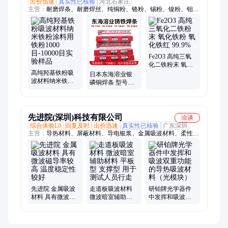
出价迅速
真实性已核验
河北石家庄
主营：
耐磨焊条、耐磨焊丝、纯铜粉、铬粉、锡粉、镍粉、钼
粉、钨粉、碳化钨粉、钒粉、钴粉、氧化铜粉、氧化铬绿、碳化
铬粉、铝粒、铁粉、氧化铝粉、碳化硅粉、不锈钢焊条、不锈钢
焊丝、镍基合金粉、黄铜粉、青铜粉、白铜粉
Fe2O3 高纯三氧
化二铁粉末 氧化
高纯羟基铁粉吸
铁粉 氧化铁红
日本东海溶业银
波材料纳米铁粉
99.9%
磷铜焊条 型号Ｚ
涂料用铁粉1000
３２６４ 熔点900
目-10000目实验样
度
品
先进院(深圳)科技有限公司
洽谈
综合体验L0
回复及时
出价迅速
真实性已核验
广东深圳
主营：
导热材料、屏蔽材料、导电银浆、金属吸波材料、柔性电
极材料、导电银胶、金浆、导电橡胶、镀银导电布、金粉、铂电
极浆料、FPC软板、镀金导电布、银钯浆料、电阻浆料、导热相
变材料、柔性电极
先进院 金属吸波
走道板吸波材料
研铂牌光学器件
材料 具有微波磁
微波暗室辅助材
中发挥和吸波双
导率较高 温度稳
料 平板型 支撑型
重功能的导热吸
定性较好
用于测试人员行
波材料（光模
走
块）