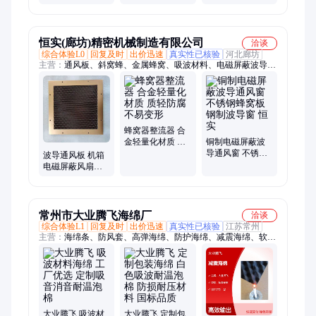
磁性材料铁镍钼
块 冶金添加用锑
金属高硬度冶炼
颗粒
合金耐磨高纯碳
化硼
恒实(廊坊)精密机械制造有限公司
洽谈
综合体验L0
回复及时
出价迅速
真实性已核验
河北廊坊
主营：
通风板、斜窝蜂、金属蜂窝、吸波材料、电磁屏蔽波导
窗、蜂窝芯、波导窗、衬套汽封、汽轮机密封圈、密封圈、汽封
蜂窝芯、高低齿汽封、蜂窝器、多齿汽封、汽轮机汽封、防护通
风板、衬套密封件、波导窗通风板、整流器、汽封、冶金密封
圈、方形波导窗、超薄波导窗、点焊蜂窝板、水过滤蜂窝板、隔
音方形波导窗
蜂窝器整流器 合
金轻量化材质 质
铜制电磁屏蔽波
轻防腐 不易变形
导通风窗 不锈钢
波导通风板 机箱
蜂窝板 钢制波导
电磁屏蔽风扇网
窗 恒实
通风波导窗 吸波
材料
常州市大业腾飞海绵厂
洽谈
综合体验L1
回复及时
出价迅速
真实性已核验
江苏常州
主营：
海绵条、防风套、高弹海绵、防护海绵、减震海绵、软包
海绵、阻燃海绵、防震海绵、防静电泡棉、氯丁胶海绵、防滑耐
磨海绵、模压过滤海绵、密封绝缘海棉、减震复合海绵、缓冲海
绵垫圈、汽车密封垫片、隔热保温泡棉管、单双面复合海绵
大业腾飞 吸波材
大业腾飞 定制包