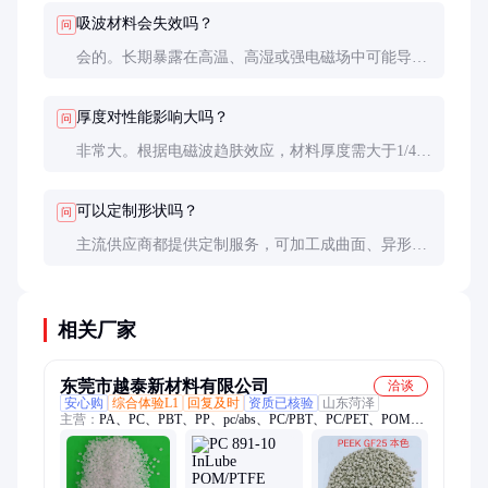
用简易的雷达截面(RCS)测试法进行对比评估。
吸波材料会失效吗？
问
会的。长期暴露在高温、高湿或强电磁场中可能导致
填料氧化或基材老化，表现为吸收率下降。建议每2-
3年进行一次性能检测，关键部位定期更换。
厚度对性能影响大吗？
问
非常大。根据电磁波趋肤效应，材料厚度需大于1/4波
长才能有效吸收。在实际应用中，工程师通常需要在
厚度和性能间寻找平衡点。
可以定制形状吗？
问
主流供应商都提供定制服务，可加工成曲面、异形件
或与其他材料复合。但定制产品通常有最小起订量
(MOQ)要求，交货周期也较长。
相关厂家
东莞市越泰新材料有限公司
洽谈
安心购
综合体验L1
回复及时
资质已核验
山东菏泽
主营：
PA、PC、PBT、PP、pc/abs、PC/PBT、PC/PET、POM、
LCP、PPS、耐高温、耐化学、耐低温、代替金属、弹性体