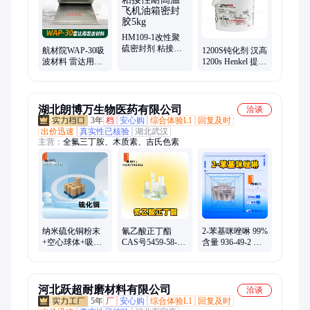
HM109-1改性聚
硫密封剂 粘接性
航材院WAP-30吸
1200S钝化剂 汉高
耐高温 飞机油箱
波材料 雷达用泡
1200s Henkel 提供
密封胶5kg
沫吸波 wap30吸波
产品说明书 参数
材 料
等 10kg
湖北朗博万生物医药有限公司
洽谈
3年
档
安心购
综合体验L1
回复及时
出价迅速
真实性已核验
湖北武汉
主营：
全氟三丁胺、木质素、吉氏色素
纳米硫化铜粉末
氰乙酸正丁酯
2-苯基咪唑啉 99%
+空心球体+吸波
CAS号5459-58-5
含量 936-49-2 工
材料+90%+壁厚
含量98% 朗博万
业级 固化剂原料
20-30nm 朗博万
有库存 现货
朗博万
河北跃超耐磨材料有限公司
洽谈
5年
厂
安心购
综合体验L1
回复及时