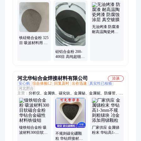
耐磨合金刀片、防腐纳米涂层
无油烤漆 防腐漆
耐高温陶瓷烤漆
防腐蚀涂层 真空
铁硅铬合金粉 325
镀膜
目 吸波材料用 铁
基合金粉末 超耐
硅铝合金粉 200-
合金
400目 高纯超细硅
铝合金粉末 SiAl
粉 吸波材料用
河北华钻合金焊接材料有限公司
洽谈
安心购
综合体验L2
回复及时
出价迅速
真实性已核验
河北邢台
主营：
分析仪、金属铁、碳化钛、金属铋、金属铌、防爆管、喷
涂粉、铝铸件、铜铁铝、脱氧铝、铋粉末、纯铋粉、疏通剂、粗
铜粉、纯银粒、细镍粉、电解镍、铁粉末、紫铜粒、铌铁粉、氧
化铁、氧化铬、金属锡、纯钨粉、钼圆柱
镍铁钼合金粉 吸
厂家供应 金属锑
波材料300目软磁
粉末 华钻高1-
不规则碳化硼颗
合金粉华钻合金
3mm不规则粗锑
粒 华钻焊接材料