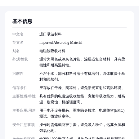
基本信息
中文名
进口吸波材料
英文名
Imported Absorbing Material
别名
电磁波吸收材料
外观/性状
通常为黑色或深灰色片状、涂层或复合材料，具有柔
韧性和耐高温特性。
溶解性
不溶于水，部分材料可溶于有机溶剂，具体取决于基
材和添加剂。
储存条件
应存放在干燥、阴凉处，避免阳光直射和高温环境。
主要性质/特性
具有优异的电磁波吸收性能，宽频带吸收能力，耐高
温、耐腐蚀，机械强度高。
主要应用/用途
用于电子设备屏蔽、军事隐身技术、电磁兼容(EMC)
测试、微波暗室等。
安全注意事项
操作时需佩戴防护手套，避免吸入粉尘，远离火源和
强氧化剂。