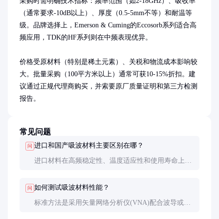
采购时需明确技术指标：频率范围（如2-18GHz）、吸收率
（通常要求-10dB以上）、厚度（0.5-5mm不等）和耐温等
级。品牌选择上，Emerson & Cuming的Eccosorb系列适合高
频应用，TDK的HF系列则在中频表现优异。

价格受原材料（特别是稀土元素）、关税和物流成本影响较
大。批量采购（100平方米以上）通常可获10-15%折扣。建
议通过正规代理商购买，并索要原厂质量证明和第三方检测
报告。
常见问题
进口和国产吸波材料主要区别在哪？
问
进口材料在高频稳定性、温度适应性和使用寿命上通
常更优，尤其是在18GHz以上频段表现明显更好。国
产材料成本较低，但在苛刻环境下性能波动较大。
如何测试吸波材料性能？
问
标准方法是采用矢量网络分析仪(VNA)配合波导或同
轴夹具测量S参数，计算反射损耗。实际工程中也可