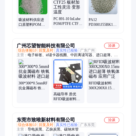
PC 891-10 InLube
吸波材料供应进
PA12
POM/PTFE CTF25
口原塑料POM
PD3001J55BK11
板材加工性灵活
FB2025低粘度料
板材 高韧性防静
变形 温度
300FT1-4无
电 应用广泛
PBDEs
广州芯望智能科技有限公司
洽谈
综合体验L0
回复及时
真实性已核验
广东广州
主营：
电子标签、id读卡器线圈、中距离读写器、进口超薄、电
梯卡磁棒标签、标签扫描盘点器
300*300*0.5mmRFID
RFID吸波材料
抗金属磁布 铁氧
300X200X0.15mm
体吸波材料 进口
进口超薄 铁氧体
高磁导率 质优
超薄
磁布 应用广泛
RFID吸波材料
300*200*0.15mm
进口超薄 铁氧体
磁布
东莞市致唯新材料有限公司
洽谈
综合体验L0
回复及时
真实性已核验
广东东莞
主营：
导电炭黑、乙炔炭黑、碳纳米管