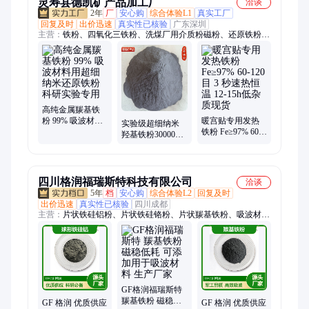
灵寿县德凯矿产品加工厂
洽谈
2年
厂
安心购
综合体验L1
真实工厂
回复及时
出价迅速
真实性已核验
广东深圳
主营：
铁粉、四氧化三铁粉、洗煤厂用介质粉磁粉、还原铁粉、
一次还原铁粉、二次还原铁粉、钕铁硼磁粉、纸浆蛋托、超细还
原铁粉、生铁粉、发热铁粉、配重铁砂、雾化铁粉、水处理磁
粉、洗煤厂用介质粉、置换铜铁粉、脱氧剂用铁粉、环保鸡蛋
托、可降解防水鸡蛋托、抗压防震鸡蛋托盘、硫化铁、氧化铁、
赤铁粉、铸铁粉、钡铁氧体
高纯金属羰基铁
粉 99% 吸波材料
暖宫贴专用发热
实验级超细纳米
用超细纳米还原
铁粉 Fe≥97% 60-
羟基铁粉30000目
铁粉 科研实验专
120 目 3 秒速热恒
高纯导电羟 基铁
用
温 12-15h低杂质
粉涂料吸波材料
现货
四川格润福瑞斯特科技有限公司
洽谈
5年
档
安心购
综合体验L2
回复及时
出价迅速
真实性已核验
四川成都
主营：
片状铁硅铝粉、片状铁硅铬粉、片状羰基铁粉、吸波材
料、片状羰基镍粉、羰基铁粉、球型铁硅铝粉、钛铁粉、钼铁
粉、铌铁粉、铬铁粉、钒铁粉、雾化镍粉、钛合金粉末、高温合
金粉、3D打印粉、钼粉、金属铬粉、钛粉
GF格润福瑞斯特
羰基铁粉 磁稳低
GF 格润 优质供应
GF 格润 优质供应