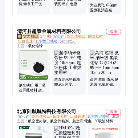
料海绵 工厂优选
装海绵 白色吸波
大业腾飞 环保耐
定制吸音消音耐
耐温泡棉 防损耐
温微孔消音减震
温泡棉
压材料 国标品质
海绵 可带胶吸声
降噪泡棉 按需设
计
清河县超泰金属材料有限公司
洽谈
3年
档
安心购
综合体验L1
回复及时
出价迅速
真实性已核验
湖北武汉
主营：
氧化铬绿
超泰纳米铬铁粉
高纯 超细 微米 纳
99.9% 纯度
米级 氢氧化钴
纳米铁粉 用于吸
10/50μm 超细粉体
Co(OH)2 99.9%
波屏蔽材料 超细
工业焊接用材
1um 5um 10um
50nm80nm 100nm
20um
金属Fe粉 99%
北京陆航航特科技有限公司
洽谈
安心购
综合体验L0
回复及时
出价迅速
真实性已核验
北京
主营：
航空密封剂、航空胶粘剂、航空润滑油、30吸波材料、航
空液压油、航空润滑脂、航空冷却液、航空清洗剂、飞马2号润
滑油、2号防护油、j-133胶粘剂、10号航空液压油、15号航空液
压油、65号冷却液、中石化系列润滑油脂、中石油系列润滑油脂