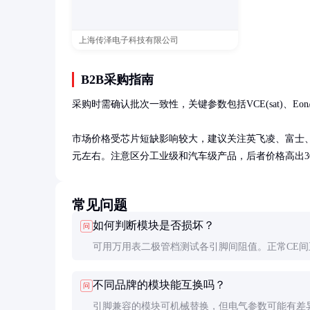
上海传泽电子科技有限公司
B2B采购指南
采购时需确认批次一致性，关键参数包括VCE(sat)、Eo
市场价格受芯片短缺影响较大，建议关注英飞凌、富士、三菱
元左右。注意区分工业级和汽车级产品，后者价格高出30
常见问题
如何判断模块是否损坏？
问
可用万用表二极管档测试各引脚间阻值。正常CE间
向都应高阻态，GE间应有几千欧阻值。若CE短路或
不同品牌的模块能互换吗？
问
路则可能损坏。
引脚兼容的模块可机械替换，但电气参数可能有差