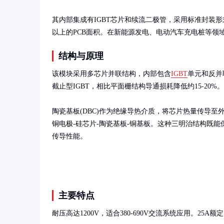
其内部集成有IGBT芯片和续流二极管，采用标准封装
以上的PCB面积。在新能源发电、电动汽车充电桩等领
结构与原理
该模块采用多芯片并联结构，内部包含
IGBT
单元和反并
截止型IGBT，相比平面栅结构导通损耗降低约15-20%。

陶瓷基板(DBC)作为绝缘导热介质，将芯片热量传导至
铜电极-硅芯片-陶瓷基板-铜基板。这种三明治结构既
传导性能。
主要特点
耐压高达1200V，适合380-690V交流系统应用。25