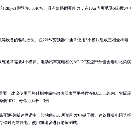
Rthj-c)典型值0.35K/W。具有短路耐受能力，在10μs内可承受5倍额定
等设备的驱动控制。在22kW变频器中通常使用3个模块组成三相全桥电
W系统通常需要4个模块。电动汽车充电桩的AC-DC整流部分也会选用此类模
重要，建议使用导热硅脂并保持散热器表面平整度在0.05mm以内。实际
低10℃，寿命可延长2-3倍。

保开通/关断速度适中，过快的dv/dt可能引发电磁干扰。建议栅极电阻选
范围。存储时需防静电，使用前建议进行老炼测试。