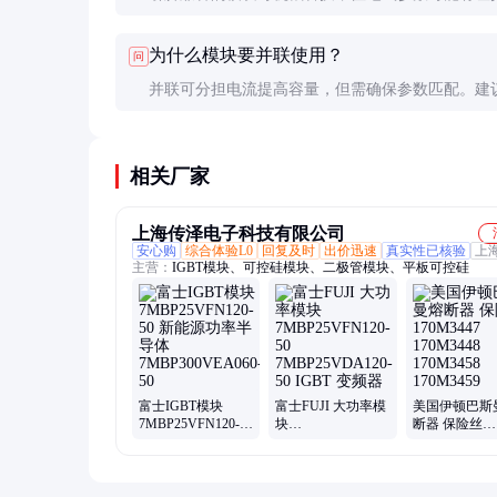
议重新调试驱动参数，特别是死区时间和栅极电阻
为什么模块要并联使用？
问
化。
并联可分担电流提高容量，但需确保参数匹配。建
批次模块并联，并采用均流电感或电阻保证电流均
差应控制在10%以内。
相关厂家
上海传泽电子科技有限公司
安心购
综合体验L0
回复及时
出价迅速
真实性已核验
上
主营：
IGBT模块、可控硅模块、二极管模块、平板可控硅
富士IGBT模块
富士FUJI 大功率模
美国伊顿巴斯
7MBP25VFN120-50
块
断器 保险丝
新能源功率半导体
7MBP25VFN120-50
170M3447
7MBP300VEA060-
7MBP25VDA120-
170M3448
50
50 IGBT 变频器
170M3458
170M3459