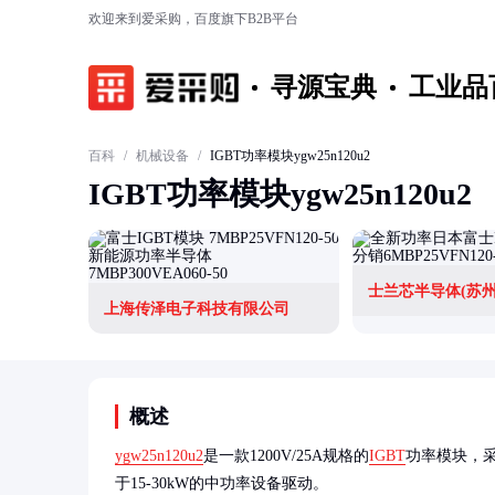
欢迎来到爱采购，百度旗下B2B平台
寻源宝典
工业品
百科
/
机械设备
/
IGBT功率模块ygw25n120u2
IGBT功率模块ygw25n120u2
士兰芯半导体(苏州
上海传泽电子科技有限公司
概述
ygw25n120u2
是一款1200V/25A规格的
IGBT
功率模块，
于15-30kW的中功率设备驱动。
