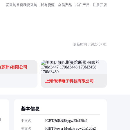
爱采购首页
我要采购
我有货源
会员产品
推广产品
注册开店
更新时间：2026-07-01
(苏州)有限公司
上海传泽电子科技有限公司
基本信息
用
中文名
IGBT功率模块ygw25n120u2
英文名
IGBT Power Module ygw25n120u2