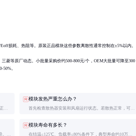
n/Eoff损耗、热阻等。原装正品模块这些参数离散性通常控制在±5%以内。

等原厂动态。小批量采购价约500-800元/个，OEM大批量可降至300
-50%。
模块发热严重怎么办？
问
正反
首先检查散热器安装和风扇运行状态。若散热正常，可能
GE开
是驱动不足导致开关损耗增加，应检查栅极驱动电压(推
模块寿命有多长？
问
荐±15V)和波形。
异。建
在结温≤125℃、负载率≤80%条件下，典型寿命约10万小