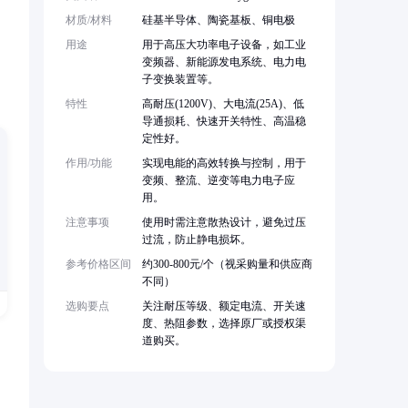
材质/材料
硅基半导体、陶瓷基板、铜电极
用途
用于高压大功率电子设备，如工业
变频器、新能源发电系统、电力电
子变换装置等。
特性
高耐压(1200V)、大电流(25A)、低
导通损耗、快速开关特性、高温稳
定性好。
作用/功能
实现电能的高效转换与控制，用于
变频、整流、逆变等电力电子应
用。
注意事项
使用时需注意散热设计，避免过压
过流，防止静电损坏。
参考价格区间
约300-800元/个（视采购量和供应商
不同）
选购要点
关注耐压等级、额定电流、开关速
度、热阻参数，选择原厂或授权渠
道购买。