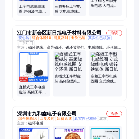
工字磁芯三脚升
压电感 大电流绕
工字电感绕线线
三脚升压工字电
线电感线圈 不易
圈 纯铜漆包线电
感 大电流绕线电
磁饱和
感线圈 导电好发
感线圈 低直流电
热低
阻
江门市新会区新日旭电子材料有限公司
洽谈
安心购
综合体验L0
回复及时
出价迅速
真实性已核验
广东江门
主营：
磁环绝缘、高导磁环、磁环节能灯、电感绕线、环形绕
线、电感锰锌、磁环绕线、工字电感、磁环抗干扰、磁环变压
器、绿色铁氧体、防腐漆电子、变压器磁芯
直插式工字型磁
高频工字型电感
芯 高频绕线电感
线圈 立式绕线电
线圈 安全环保 新
感 锰锌铁氧体 新
直插式工字电感
日旭
日旭
磁芯 高频工字型
立式绕线线圈磁
性材料
深圳市九和鑫电子有限公司
洽谈
综合体验L0
回复及时
出价迅速
真实性已核验
北京
主营：
磁环电感