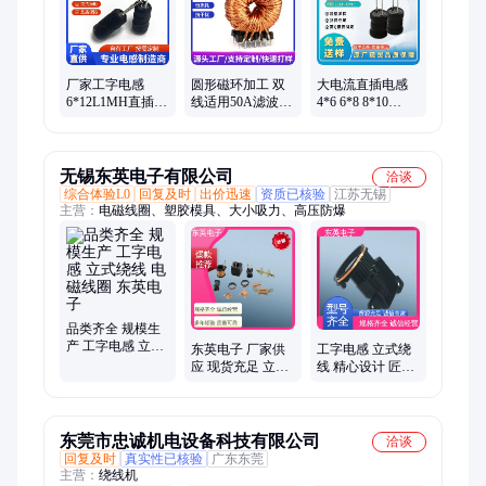
厂家工字电感
圆形磁环加工 双
大电流直插电感
6*12L1MH直插绕
线适用50A滤波
4*6 6*8 8*10
线 两脚线圈插件
PFC环形插件 帽
2.2UH-10MH 插
黑色UL套管批发
形铁硅铝多层平
件绕线工字型充
绕式
电器
无锡东英电子有限公司
洽谈
综合体验L0
回复及时
出价迅速
资质已核验
江苏无锡
主营：
电磁线圈、塑胶模具、大小吸力、高压防爆
品类齐全 规模生
产 工字电感 立式
东英电子 厂家供
工字电感 立式绕
绕线 电磁线圈 东
应 现货充足 立式
线 精心设计 匠心
英电子
绕线 工字电感 小
优选 压力机用电
型电磁线圈
磁线圈 东英电子
东莞市忠诚机电设备科技有限公司
洽谈
回复及时
真实性已核验
广东东莞
主营：
绕线机