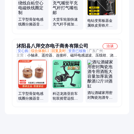
工字型骨架电感
大货车轮胎快速
电钻变剪板器金
线圈分频器音响
充气杆手摇加气
属铁皮剪铁片切
无氧铜绕线自粘
杆快速充气嘴世
割神器电动剪铁
空心电磁铁线圈
平充气杆打气嘴
皮的专用剪刀转
定制
包邮
换头
沭阳县八拜交亦电子商务有限公司
洽谈
安心购
综合体验L1
回复及时
资质已核验
广东广州
主营：
小轴承、遥控器、连接杆、磁环电感滤波、压线钳、浇花
枪、卡箍管、浇水机、升降机、焊把线、丁兰尺、单向阀、分配
器、玉米杆、止回阀、揉丝机、砂带机、抽水机、液压钳、手抛
网、排线钳、抽水泵、螺丝刀、潜水泵、止逆阀、电焊机
酒坛酒罐家用密
工字型骨架电感
科迈龙路亚纺车
封陶瓷泡酒专用
线圈分频器音响
轮双摇臂远投渔
酒瓶大容量加厚
无氧铜绕线自粘
轮微物纺车轮海
装酒酿酒12斤18
空心电磁铁线圈
钓平衡摇臂鱿鱼
酒缸
定制
轮