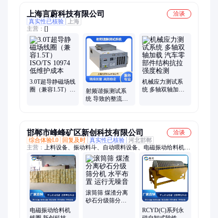
上海言蔚科技有限公司
洽谈
真实性已核验
上海
主营：
[]
3.0T超导静磁场线
机械应力测试系
圈（兼容1.5T）
统 多轴双轴加载
射频谐振测试系
ISO/TS 10974 低
汽车零部件结构
统 导致的整流电
维护成本
抗拉强度检测
极导线电压
ISO/TS 10974
邯郸市峰峰矿区新创科技有限公司
洽谈
综合体验L0
回复及时
真实性已核验
河北邯郸
主营：
上料设备、振动料斗、自动喂料设备、电磁振动给料机线
圈、板链斗式提升机、电磁振动给料机、电机振动给料机、斗式
提升机
滚筒筛 煤渣分离
砂石分级筛分机
水平布置 运行无
电磁振动给料机
RCYD(C)系列永
噪音
线圈 新创科技 经
磁自卸式除铁器