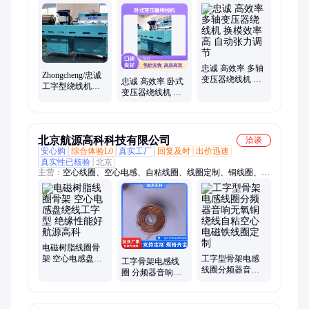
忠诚 高效率 多轴
Zhongcheng/忠诚
变压器绕线机 换
忠诚 高效率 卧式
工字型绕线机定
模效率高 自动张
变压器绕线机 节
制 自动 适用于
力调节
省人工成本 一键
SMT贴片电感线
启动操作
圈
北京航源高科科技有限公司
洽谈
安心购
综合体验L0
真实工厂
回复及时
出价迅速
真实性已核验
北京
主营：
空心线圈、空心电感、自粘线圈、线圈定制、铜线圈、
nfc线圈、电感线圈、感应线圈、电磁线圈、空芯线圈、骨架线
圈、线圈定做、微型线圈、射频线圈、读卡线圈、漆包线圈、电
磁阀线圈、电磁铁线圈、传感器线圈、磁棒线圈、磁环线圈、磁
环电感、无线充电线圈、磁棒天线
电磁树脂线圈骨
架 空心电感盘绕
工字型骨架电感
工字骨架电感线
线工字型 绝缘性
线圈分频器音响
圈 分频器音响无
能好 航源高科
无氧铜绕线自粘
氧铜绕线 尺寸定
空心电磁铁线圈
制 航源高科
定制