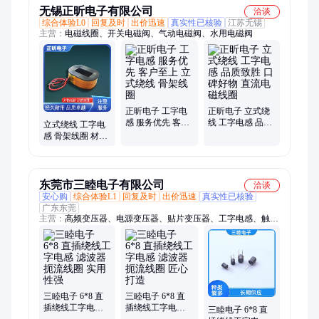
无锡正昕电子有限公司
洽谈
综合体验L0
回复及时
出价迅速
真实性已核验
江苏无锡
主营：
电磁线圈、开关电磁阀、气动电磁阀、水用电磁阀
正昕电子 工字电
正昕电子 立式绕
感 服务优先 客户
线 工字电感 品质
立式绕线 工字电
至上 立式绕线 骨
致胜 口碑好物 直
感 骨架线圈 材质
架线圈
流电磁线圈
优良 做工细致 正
昕电子
东莞市三睦电子有限公司
洽谈
安心购
综合体验L1
回复及时
出价迅速
真实性已核验
广东东莞
主营：
高频变压器、电源变压器、贴片变压器、工字电感、触发
线圈、电流互感器、滤波器
三睦电子 6*8 直
三睦电子 6*8 直
插绕线工字电感
插绕线工字电感
三睦电子 6*8 直
滤波器 扼流线圈
滤波器 扼流线圈