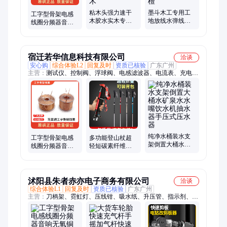
粘木头强力速干
墨斗木工专用工
工字型骨架电感
木胶水实木专用
地放线水弹线神
线圈分频器音响
胶木板木材木门
线器工具大全画
无氧铜绕线自粘
门框衣柜边条封
线划线整木高档
空心电磁铁线圈
边木
黑檀
定制
宿迁若华信息科技有限公司
洽谈
安心购
综合体验L2
回复及时
资质已核验
广东广州
主营：
测试仪、控制阀、浮球阀、电感滤波器、电流表、充电
器、电压表、水管钳、电流电压、数字电流、水泵钳子、直流电
压、检测仪直流、温度控制器、多功能水泵钳、地暖电加热板、
交流电压电流、检测电力仪表
纯净水桶装水支
工字型骨架电感
多功能登山杖超
架倒置大桶水矿
线圈分频器音响
轻短碳素纤维户
泉水水嘴饮水机
无氧铜绕线自粘
外折叠伸缩行山
抽水器手压式压
空心电磁铁线圈
手杖女款爬山拐
水器
定制
棍男
沭阳县朱者赤亦电子商务有限公司
洽谈
综合体验L1
回复及时
资质已核验
广东广州
主营：
刀柄架、霓虹灯、压线钳、吸水纸、升压管、指示剂、测
量仪、供电器、三色灯、磨刀器、一字刀、打草绳、螺丝机、拉
丝布、钢扎钩、小洋镐、恒压阀、密码链、电脑板、小锄头、雨
刷片、清洁垫、开孔器、抽酒器、脱漆剂