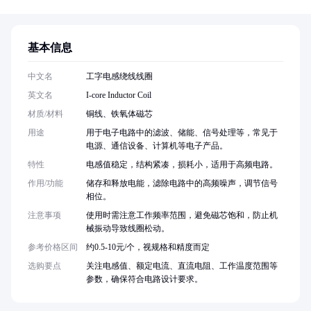
基本信息
中文名
工字电感绕线线圈
英文名
I-core Inductor Coil
材质/材料
铜线、铁氧体磁芯
用途
用于电子电路中的滤波、储能、信号处理等，常见于
电源、通信设备、计算机等电子产品。
特性
电感值稳定，结构紧凑，损耗小，适用于高频电路。
作用/功能
储存和释放电能，滤除电路中的高频噪声，调节信号
相位。
注意事项
使用时需注意工作频率范围，避免磁芯饱和，防止机
械振动导致线圈松动。
参考价格区间
约0.5-10元/个，视规格和精度而定
选购要点
关注电感值、额定电流、直流电阻、工作温度范围等
参数，确保符合电路设计要求。