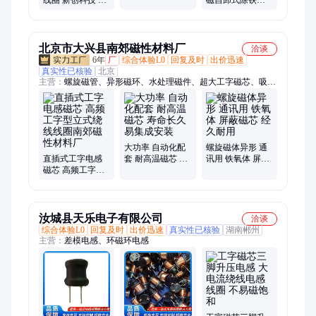
久耐用 性能稳定
CXJ系列干粉筒式
耐高温
磁选机
北京市大兴县南郊磁性材料厂
洽谈
6年
厂
综合体验L0
回复及时
出价迅速
真实性已核验
北京
主营：
螺旋磁管、异形磁环、水处理磁件、超大工字磁芯、吸波
材料、抗金属磁片、隔磁片、导磁材料、刷卡机磁片、传感器磁
环、磁性材料、软磁材料、大磁环、无线充电磁片、RFID磁
片、高频磁环、钻井磁棒、钻头磁棒、槽沟磁棒、沟槽磁棒、钻
井磁环、钻探磁环、地探磁环、管状磁环、管状铁氧体磁环
大功率 自动化配
螺旋磁体异形 通
直插式工字电感
套 耐高温磁芯 寿
讯用 铁氧体 屏蔽
磁芯 高频工字型
命长久 易集成安
磁芯 经久耐用
立式绕线线圈南
装
郊磁性材料厂
汝城县天乐电子有限公司
洽谈
综合体验L0
回复及时
出价迅速
真实性已核验
湖南郴州
主营：
差模电感、环磁环电感