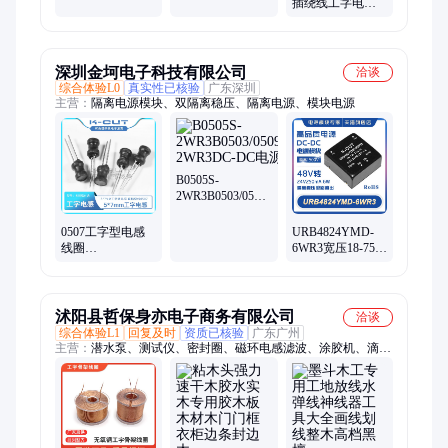
插绕线工字电感
实用性强
匠心打造
滤波器 扼流线圈
支持定制
深圳金坷电子科技有限公司
洽谈
综合体验L0
真实性已核验
广东深圳
主营：
隔离电源模块、双隔离稳压、隔离电源、模块电源
B0505S-
2WR3B0503/0509/0512/0515/0524S-
2WR3DC-DC电源
模块
0507工字型电感
URB4824YMD-
线圈
6WR3宽压18-75V
5*72.2UH3.34.76.81068330UH
转24V250mA6W
直插绕线
稳压单路DC-DC
电源模块
沭阳县哲保身亦电子商务有限公司
洽谈
综合体验L1
回复及时
资质已核验
广东广州
主营：
潜水泵、测试仪、密封圈、磁环电感滤波、涂胶机、滴胶
机、轴承座、灌胶机、污水泵、点胶机、点胶阀、抽水机、隔膜
泵、排污泵、拉力计、喷火枪、骨架油封、密封垫片、煤气焊
炬、机械密封件、液化气焊枪、气动滴胶阀、焊铜管焊枪、组合
密封件圈、铜管气焊喷枪、半自动注胶机