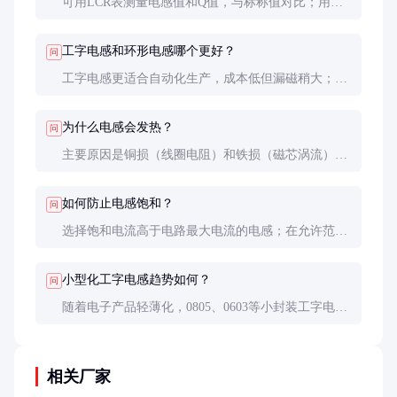
可用LCR表测量电感值和Q值，与标称值对比；用万
用表测直流电阻，检查是否开路或短路；加额定电流
观察温升是否异常。
工字电感和环形电感哪个更好？
问
工字电感更适合自动化生产，成本低但漏磁稍大；环
形电感磁路闭合，效率高但手工绕制成本高。根据应
用场景选择。
为什么电感会发热？
问
主要原因是铜损（线圈电阻）和铁损（磁芯涡流）。
选择低DCR电感和合适磁芯材料，优化电路工作频率
可降低发热。
如何防止电感饱和？
问
选择饱和电流高于电路最大电流的电感；在允许范围
内增加气隙；采用分布式电感设计分担电流。
小型化工字电感趋势如何？
问
随着电子产品轻薄化，0805、0603等小封装工字电感
需求增长，但小型化会牺牲一些电流承载能力，需平
衡设计。
相关厂家