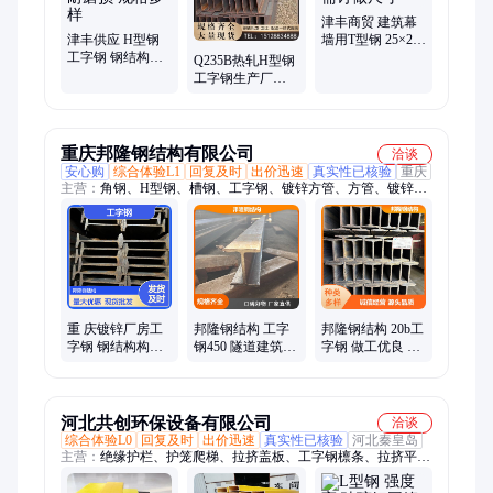
津丰商贸 建筑幕
津丰供应 H型钢
墙用T型钢 25×25
工字钢 钢结构用
30×30 按需订做尺
Q235B热轧H型钢
耐低温耐磨损 规
寸
工字钢生产厂家
格多样
加快工程建设
25#A 地基处理 尺
寸
重庆邦隆钢结构有限公司
洽谈
安心购
综合体验L1
回复及时
出价迅速
真实性已核验
重庆
主营：
角钢、H型钢、槽钢、工字钢、镀锌方管、方管、镀锌H
型钢、钢板、镀锌钢板、镀锌槽钢、镀锌角钢、c型钢、彩钢
瓦、楼承板、镀锌圆管、镀锌钢管、预埋件、地脚螺栓、不锈钢
天沟折件、钢结构预制加工、焊管、无缝管
重 庆镀锌厂房工
邦隆钢结构 工字
邦隆钢结构 20b工
字钢 钢结构构件
钢450 隧道建筑支
字钢 做工优良 有
尺寸精准 承重稳
护用 发货迅速 支
口皆碑 全国供应
定
持定制 生产厂家
河北共创环保设备有限公司
洽谈
综合体验L0
回复及时
出价迅速
真实性已核验
河北秦皇岛
主营：
绝缘护栏、护笼爬梯、拉挤盖板、工字钢檩条、拉挤平盖
板、变压器围栏、污水池盖板、玻璃钢檩条、玻璃钢爬梯、玻璃