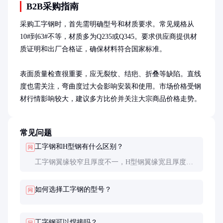
B2B采购指南
采购工字钢时，首先需明确型号和材质要求。常见规格从
10#到63#不等，材质多为Q235或Q345。要求供应商提供材
质证明和出厂合格证，确保材料符合国家标准。

表面质量检查很重要，应无裂纹、结疤、折叠等缺陷。直线
度也需关注，弯曲度过大会影响安装和使用。市场价格受钢
材行情影响较大，建议多方比价并关注大宗商品价格走势。
常见问题
工字钢和H型钢有什么区别？
问
工字钢翼缘较窄且厚度不一，H型钢翼缘宽且厚度均
匀，截面性能更优。H型钢承载能力更高，但成本也
更高，适用于大跨度重载结构。
如何选择工字钢的型号？
问
工字钢可以焊接吗？
问