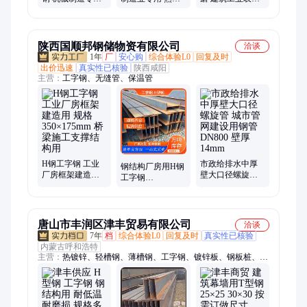
钢材 承重性能强
冷轧多种规格
用钢材 规格齐全
陕西国顺邦钢储物资有限公司
洽谈
1年
厂
安心购
综合体验L0
回复及时
出价迅速
真实性已核验
陕西咸阳
主营：
工字钢、无缝管、保温管
H钢工字钢 工业
市政给排水中厚
钢结构厂房用H钢
厂房框架建造用
壁大口径螺旋管
工字钢
规格350×175mm
城市管网建设用
400*200*8*13 大
桥梁施工支撑结
钢管 DN800 壁厚
型建筑主梁支撑
构用
14mm
结构钢材
唐山市丰润区津丰贸易有限公司
洽谈
7年
档
综合体验L0
回复及时
真实性已核验
内蒙古呼和浩特
主营：
热镀锌、轻槽钢、薄槽钢、工字钢、镀锌板、钢板桩、架
子管、薄角钢、美标槽钢、欧标槽钢、镀锌花纹板