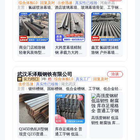
综合体验L0
回复及时
出价迅速
真实性已核验
河南许昌
主营：
氟碳喷涂幕墙、酒店玻璃幕墙、玻璃幕墙骨架、工字钢、
外露幕墙钢件、建筑幕墙精制钢、幕墙精制钢型材
商业门店精致钢
大跨度幕墙精制
鑫宽 氟碳喷涂精
轻奢风装饰型钢
钢 承载力大跨度
致钢 户外幕墙钢
美观大气 沿街商
广 办公大楼玻璃
材 耐晒抗老化 规
铺外立面用材
幕墙专用钢
格全
武汉禾泽顺钢铁有限公司
洽谈
3年
档
综合体验L0
真实工厂
回复及时
出价迅速
真实性已核验
湖北武汉
主营：
镀锌槽钢、国标槽钢、低合金槽钢、工字钢、低合金轻型
槽钢
高强度钢材 低温
韧性 耐腐蚀 库存
足规格全 普通工
Q345D热轧H型钢
库存足规格全 普
字钢
现货 Q235普通工
通工字钢 低温韧
字钢 工业设备 切
性 耐腐蚀 型材加