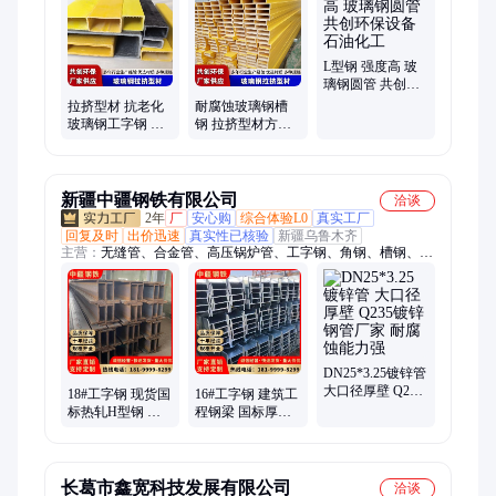
钢围栏、污水池平盖板、爬梯操作平台、踏步检修平台、道路设
施栏杆、玻璃钢电力围栏、玻璃钢箱变围栏、玻璃钢拉挤型材
L型钢 强度高 玻
璃钢圆管 共创环
保设备 石油化工
拉挤型材 抗老化
耐腐蚀玻璃钢槽
玻璃钢工字钢 共
钢 拉挤型材方管
创环保 厂房建设
强度高 工厂车间
共创
新疆中疆钢铁有限公司
洽谈
2年
厂
安心购
综合体验L0
真实工厂
回复及时
出价迅速
真实性已核验
新疆乌鲁木齐
主营：
无缝管、合金管、高压锅炉管、工字钢、角钢、槽钢、不
锈钢管、镀锌管
DN25*3.25镀锌管
大口径厚壁 Q235
18#工字钢 现货国
16#工字钢 建筑工
镀锌钢管厂家 耐
标热轧H型钢 多
程钢梁 国标厚壁
腐蚀能力强
种尺寸 可零切激
耐腐蚀能力强
光切割
长葛市鑫宽科技发展有限公司
洽谈