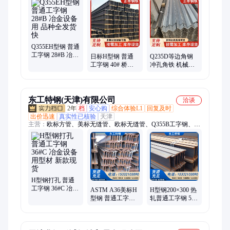
钢、Q355DH型钢、Q235C槽钢、Q235D槽钢、Q355C槽钢、
Q355D槽钢、Q355E槽钢、Q235C角钢、Q235D角钢、Q355C角
钢、Q355D角钢、Q235C方管、Q355C方管、Q355D方管、
Q355NEH型钢、Q235D圆钢、Q355NE槽钢、Q355D圆钢
Q355EH型钢 普通
工字钢 28#B 冶金
日标H型钢 普通
Q235D等边角钢
设备用 品种全发
工字钢 40# 桥梁
冲孔角铁 机械制
货快
梁柱用 规格尺寸
造用型材 结构稳
定制
定 厂商加工
东工特钢(天津)有限公司
洽谈
2年
档
安心购
综合体验L1
回复及时
出价迅速
真实性已核验
天津
主营：
欧标方管、美标无缝管、欧标无缝管、Q355B工字钢、无
缝钢管、20G锅炉管、A106无缝钢管、高压锅炉管、Q235B镀锌
角钢、Q235B镀锌槽钢、国标槽钢、合金板、热轧板、冷轧卷、
容器板、电梯构件、冷冻设备、冷轧钢板、冷轧盒板、合金钢
板、汽车大梁板、冷轧厚钢板、冶金设备用板、钢构建筑用板
H型钢打孔 普通
工字钢 36#C 冶金
ASTM A36美标H
H型钢200×300 热
设备用型材 新款
型钢 普通工字钢
轧普通工字钢 56#
现货
350x175 钢结构平
建筑结构用 可加
台用型材 常年现
工切割
货