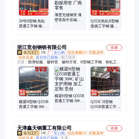
Q345B无缝钢管、20G无缝钢管、冷拔无缝钢管、16Mn无缝管、
热浸镀锌无缝管
薄壁无缝钢管 薄
壁管高中压锅炉
20号H型钢 热轧
Q355E热轧H型钢
管 地质勘探用管
普通工字钢 输电
悬挑工字钢 隧道
厂商零售
塔结构用型材 稳
支撑用型材 稳定
定性强 量大便宜
性强 自备库存供
应
浙江竞创钢铁有限公司
洽谈
3年
厂
安心购
综合体验L0
回复及时
出价迅速
真实性已核验
浙江绍兴
主营：
防滑铝板、镀锌管、镀锌方管、H型钢工字钢、热轧工字
钢、热镀锌扁钢、镀锌槽钢、冷镀锌螺旋管、花纹钢板、H型
钢、热镀锌花纹板、镀锌角钢、热轧H型钢、镀锌扁钢、热轧扁
钢、H型钢Q235B、Q235B镀锌槽钢、C型槽钢、花纹板、镀锌
压花板、低合金槽钢、不锈钢花纹板、镀锌花纹铁板、热浸镀锌
槽钢、冷轧板
横梁H型钢 Q355B
普通工字钢 30#C
横梁H型钢 Q355B
Q355C H型钢
矿山支护用钢 加
普通工字钢 30#C
Q355B普通工字钢
工定制 竞创
矿山支护用钢 加
30#C 矿山支护用
工定制 竞创
钢 竞创
天津鑫天钢重工有限公司
洽谈
1年
厂
安心购
综合体验L0
回复及时
出价迅速
真实性已核验
天津