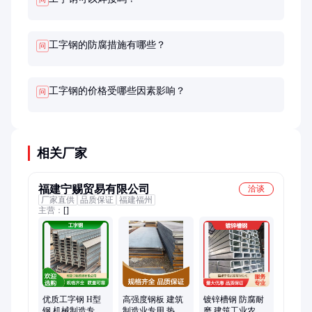
工字钢的防腐措施有哪些？
问
工字钢的价格受哪些因素影响？
问
相关厂家
福建宁赐贸易有限公司
洽谈
厂家直供
品质保证
福建福州
主营：
[]
优质工字钢 H型
高强度钢板 建筑
镀锌槽钢 防腐耐
钢 机械制造专用
制造业专用 热轧
磨 建筑工业农业