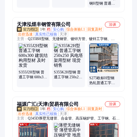
250x175 工业设备
辆制造用型材 厂
钢H型钢 普通工
用型材 可出口
家现货
字钢 400x400 建
筑工程用型材
天津泓煜丰钢管有限公司
洽谈
1年
档
安心购
综合体验L1
回复及时
出价迅速
真实性已核验
天津
主营：
Q235BH型钢、无缝钢管、镀锌方管、镀锌工字钢、
Q355B工字钢、镀锌角钢、大口径无缝钢管、镀锌角铁、热浸锌
角钢、Q235B镀锌角钢、Q355D厚壁钢管、低温无缝管、Q345C
无缝管、化肥专用管、GB3087无缝钢管、高压锅炉管、友发镀
锌管、GB9948无缝钢管、直角方管、6063铝管、镀锌槽钢、20G
无缝钢管、镀锌无缝管、幕墙直角方管、Q235B镀锌槽钢
S355J2H型钢 普
S355K2H型钢 普
通工字钢 600x300
通工字钢 250x250
S275欧标H型钢
建筑结构用型材
风电塔架用型材
热轧普通工字钢
及时发货
现货销售
高层建筑用型材
尺寸可定制
福源广汇(天津)贸易有限公司
洽谈
1年
档
安心购
综合体验L1
回复及时
出价迅速
真实性已核验
天津
主营：
Q345D厚壁无缝管、合金管、高压锅炉管、工字钢、石油
裂化管、GB5310无缝钢管、低温管、高压管、镀锌钢管、方
管、镀锌方管、方矩管、欧标方矩管、无缝方管、矩形管、大口
径方管、B热浸镀锌无缝管、友发镀锌钢管、20G高压锅炉管、