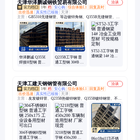
天津华泽鹏诚钢铁贸易有限公司
洽谈
1年
档
安心购
综合体验L1
回复及时
出价迅速
真实性已核验
天津
主营：
GB5310无缝钢管、等边镀锌角钢、Q355B无缝钢管、镀
锌工字钢、空调用紫铜管、Q355B槽钢、7075铝管、铝合金管、
镀锌H型钢、镀锌方矩管、Q235B镀锌无缝管、镀锌钢管、大口
径直缝焊管、Q235冷拔扁钢、热镀锌无缝钢管、大口径厚壁方
矩管、热镀锌圆管、SUS304不锈钢管、装饰不锈钢方矩管、
Q235热镀锌方管、Q355B镀锌角钢、Q355D无缝钢管、Q345C合
金管、GB6479无缝钢管、20G无缝钢管
ST52-3工字钢 普
通钢梁 14# 冶金
华泽鹏诚 Q355E
Q235B工字钢 普
工业用型材 可按
焊接H型钢 普通
通工型钢 30#B 冶
规格定制
工字钢 175x90 矿
金工业用型材 切
山支护用型材 厂
割零售
家供应
天津工建天钢钢管有限公司
洽谈
1年
档
安心购
综合体验L1
回复及时
出价迅速
真实性已核验
天津
主营：
友发镀锌管、Q235B热镀锌钢管、Q355B镀锌钢管、不锈
钢工字钢、镀锌无缝管、友发镀锌无缝管、直缝钢管、直缝焊
管、镀锌螺旋钢管、直缝焊接钢管、螺旋焊管、3PE螺旋焊管、
不锈钢角钢、不锈钢中厚板、镀锌钢管、热镀锌钢管、不锈钢槽
钢、不锈钢H型钢、Q355开平板、GB5310无缝钢管、304不锈钢
角钢、拉丝不锈钢板、304不锈钢槽钢、2205不锈钢板、304不锈
钢扁钢
304不锈钢H型钢
321H型钢 普通工
普通工字钢
字钢 450x200 车
06cr18ni11Ti不锈