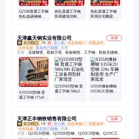
Q235B普通工字钢
热轧普通工字钢
热轧普通工字钢
热轧低碳钢钢材
民用建筑结构承
民用住宅圈梁用
厂房搭建用 规格
重用型钢 Q235B
工字型钢 壁厚均
齐全
材质
匀 联恒
天津鑫天钢实业有限公司
洽谈
2年
档
安心购
综合体验L1
回复及时
出价迅速
真实性已核验
天津
主营：
无缝钢管、欧标方管、欧标钢管、工字钢、欧标无缝钢
管、Q355B槽钢、Q355B角钢、欧标钢板、欧标H型钢、Q355B
镀锌圆管、精致钢扁钢、幕墙精致钢、精致钢方管、精制钢幕墙
方管、直角方管、尖角方管、欧标无缝管、冷拔无缝钢管、热轧
方管、精制钢异形管、精密冷拉钢管、低温无缝管、幕墙方管、
精致钢直角方钢管、热轧无缝钢管、不等边角铁
Q355NEH型钢 普
S355J0澳标槽钢
通工字钢 500x300
S355K2U型钢
S355J2H型钢 普
石油化工设备用
22#a 车辆制造用
通工字钢 175x90
型材 厂家现货
生产厂家批发
太阳能支架用型
材 可按要求定做
天津正丰钢铁销售有限公司
洽谈
5年
档
安心购
综合体验L1
回复及时
出价迅速
真实性已核验
天津
主营：
Q235CH型钢、Q235DH型钢、Q355CH型钢、Q235C工字
钢、Q235D工字钢、Q355C工字钢、Q355D工字钢、Q355E工字