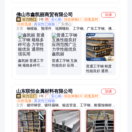
割零售
工钢梁
佛山市鑫凯丽商贸有限公司
洽谈
1年
档
安心购
综合体验L1
回复及时
出价迅速
真实性已核验
广东佛山
主营：
钢模板、预埋件、地脚螺栓、工字钢、广东工字钢、佛山
工字钢、C型钢、声测管、H型钢、角钢、槽钢、广东钢模板、
广东预埋件、广东地脚螺栓、广东C型钢、广东声测管、广东H
型钢、广东角钢、广东槽钢、佛山钢模板、佛山预埋件、佛山地
脚螺栓、佛山C型钢、佛山声测管、佛山H型钢
鑫凯丽 普通工字
普通工字钢 互换
钢 规格多样可选
性能良好 应用范
普通工字钢 刚度
力学性能优良 通
围广泛 力学性能
性能良好 通用性
用性强实用
优良 鑫凯丽
强实用 结构稳定
均匀 鑫凯丽
山东联恒金属材料有限公司
洽谈
1年
厂
安心购
综合体验L0
回复及时
出价迅速
真实性已核验
主营：
镀锌钢管、镀锌扁钢、输送管道、工字钢、耐腐蚀钢材、
工程专用钢材