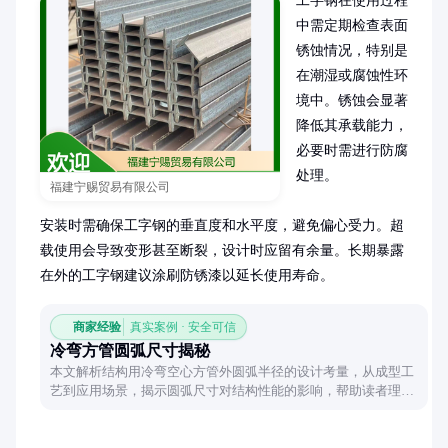
工字钢在使用过程
中需定期检查表面
锈蚀情况，特别是
在潮湿或腐蚀性环
境中。锈蚀会显著
降低其承载能力，
必要时需进行防腐
处理。

福建宁赐贸易有限公司
安装时需确保工字钢的垂直度和水平度，避免偏心受力。超
载使用会导致变形甚至断裂，设计时应留有余量。长期暴露
在外的工字钢建议涂刷防锈漆以延长使用寿命。
商家经验
真实案例 · 安全可信
冷弯方管圆弧尺寸揭秘
本文解析结构用冷弯空心方管外圆弧半径的设计考量，从成型工
艺到应用场景，揭示圆弧尺寸对结构性能的影响，帮助读者理解
这一关键参数的实际意义。