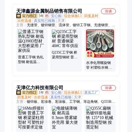
柱用型材 现货销
售
天津鑫源金属制品销售有限公司
洽谈
5年
档
安心购
综合体验L1
回复及时
出价迅速
真实性已核验
天津
主营：
无缝管、镀锌钢管、流体管、镀锌工字钢、无缝钢管、精
轧钢管、高压锅炉管、小口径钢管、精密钢管、等边角钢、镀锌
扁钢、热浸镀锌钢管、美标无缝钢管、中厚板、冷拉方钢、天然
气用管线管、内外涂塑钢管、管线管、温室大棚管、镀锌H型
钢、镀锌方管、镀锌椭圆管、螺旋管、保温钢管、螺旋焊管
Q235C工字钢 桥
普通工字钢 热轧
梁用型钢材 普通
型钢 耐低温
钢梁 40#C 常年供
水净化用螺旋钢
Q390D型材 大型
应
管 衬塑给水钢管
桥梁用 厂家供应
绝缘好 大量现货
630*5
天津亿力科技有限公司
洽谈
1年
档
安心购
综合体验L1
真实工厂
回复及时
出价迅速
真实性已核验
天津
主营：
镀锌板、彩涂卷、彩涂板、工字钢、等边角钢、Q355B槽
钢、Q355CH型钢、锌铝镁光伏支架、不等边角钢、热轧角钢、
紫铜排、紫铜管、Q235B镀锌槽钢、镀锌花纹板、Q235B镀锌方
管、镀锌方矩管、空调铜管、太阳能光伏支架、镀铝锌彩涂卷、
光亮镀锡铜排、锌铝镁檩条、镀锌角钢、T型钢、42CrMo圆钢、
镀铝锌板