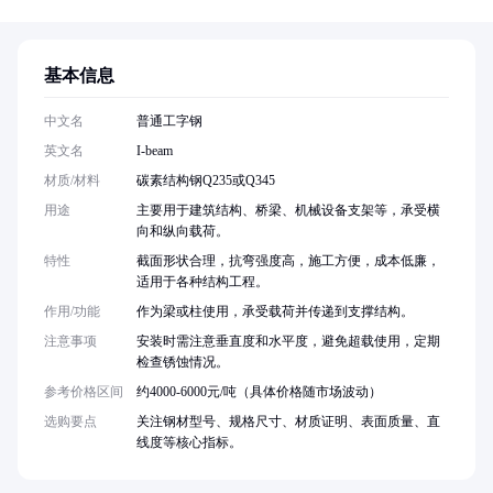
基本信息
中文名
普通工字钢
英文名
I-beam
材质/材料
碳素结构钢Q235或Q345
用途
主要用于建筑结构、桥梁、机械设备支架等，承受横
向和纵向载荷。
特性
截面形状合理，抗弯强度高，施工方便，成本低廉，
适用于各种结构工程。
作用/功能
作为梁或柱使用，承受载荷并传递到支撑结构。
注意事项
安装时需注意垂直度和水平度，避免超载使用，定期
检查锈蚀情况。
参考价格区间
约4000-6000元/吨（具体价格随市场波动）
选购要点
关注钢材型号、规格尺寸、材质证明、表面质量、直
线度等核心指标。