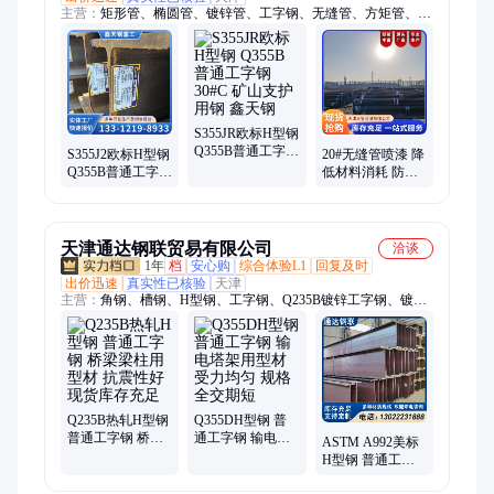
主营：
矩形管、椭圆管、镀锌管、工字钢、无缝管、方矩管、穿
线管、钢结构、低温管、热轧管、管线管、耐磨管、螺旋钢、铁
方管、立柱管、标型钢、方形管、薄壁管、螺旋管、相贯线、化
肥管、装饰管、焊接管、管线板、换热管
S355JR欧标H型钢
Q355B普通工字钢
S355J2欧标H型钢
20#无缝管喷漆 降
30#C 矿山支护用
Q355B普通工字钢
低材料消耗 防锈
钢 鑫天钢
30#C 矿山支护用
漆面 厚度均匀 规
钢 鑫天钢
格齐全
天津通达钢联贸易有限公司
洽谈
1年
档
安心购
综合体验L1
回复及时
出价迅速
真实性已核验
天津
主营：
角钢、槽钢、H型钢、工字钢、Q235B镀锌工字钢、镀锌
方管、镀锌方矩管、无缝方管、耐低温h型钢、镀锌角钢、热轧
板、中厚板、中板厂家、螺旋焊管、镀锌管、Q235B镀锌方管、
热镀锌H型钢、Q355B热镀锌无缝、Q345B镀锌方管、热镀锌防
滑钢板、电力用镀锌槽钢、Q235B镀锌花纹板、Q235B镀锌角
钢、Q355B热轧板
Q235B热轧H型钢
Q355DH型钢 普
普通工字钢 桥梁
通工字钢 输电塔
ASTM A992美标
梁柱用型材 抗震
架用型材 受力均
H型钢 普通工字
性好 现货库存充
匀 规格全交期短
钢 175x90 建筑梁
足