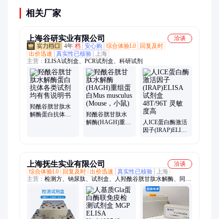
相关厂家
上海谷研实业有限公司
洽谈
4年
档
安心购
综合体验L0
回复及时
出价迅速
真实性已核验
上海
主营：
ELISA试剂盒、PCR试剂盒、科研试剂
羟酰谷胱甘肽水
解酶蛋白抗体各
羟酰谷胱甘肽水
类试剂均有售说
解酶(HAGH)重组
人ICE蛋白酶激活
明书
蛋白Mus musculus
因子(IRAP)ELISA
(Mouse，小鼠)
试剂盒 48T/96T 灵
敏度高
上海抚生实业有限公司
洽谈
综合体验L0
回复及时
出价迅速
真实性已核验
上海
主营：
检测方、钠尿肽、试剂盒、人羟酰谷胱甘肽水解酶、同源
物、ep300检测、结合蛋白、大鼠c-肽(、微球蛋白、抗胰蛋白
酶、淋巴瘤因子、蛋白磷酸酶、死亡激动剂、核心域蛋白1、大
鼠e选择素、大鼠janus激酶、激活蛋白激酶、大鼠ⅱ型胶原、大
鼠ⅳ型胶原、大鼠klotho蛋白、细胞激活因子、大鼠ⅲ型胶原、