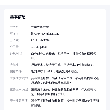
基本信息
中文名
羟酰谷胱甘肽
英文名
Hydroxyacylglutathione
分子式
C10H17N3O6S
分子量
307.32 g/mol
外观/性状
白色或类白色粉末，易溶于水，具有轻微的硫磺气
味。
溶解性
易溶于水，微溶于乙醇，不溶于非极性有机溶剂。
储存条件
密封保存于-20°C，避免光照和潮湿。
主要性质/特性
具有强还原性，能够清除自由基，参与细胞内氧化还
原反应，保护细胞免受氧化损伤。
主要应用/用途
主要用于医药、保健品和化妆品领域，作为抗氧化
剂、解毒剂和细胞保护剂。
安全注意事项
避免直接接触皮肤和眼睛，操作时需佩戴防护手套和
护目镜。