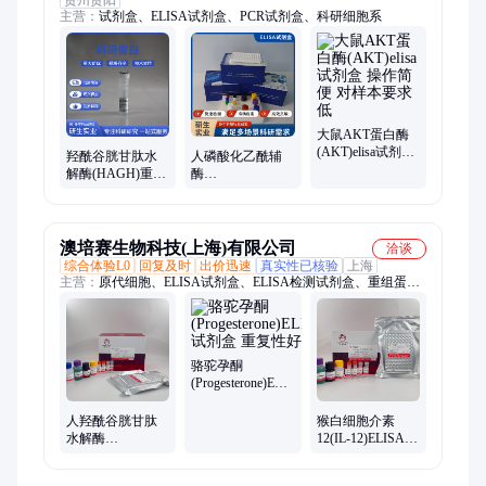
贵州贵阳
主营：
试剂盒、ELISA试剂盒、PCR试剂盒、科研细胞系
大鼠AKT蛋白酶
(AKT)elisa试剂盒
羟酰谷胱甘肽水
人磷酸化乙酰辅
操作简便 对样本
解酶(HAGH)重组
酶
要求低
蛋白 YS-DB2780
A(PaCoA)ELISA
试剂盒 PaCoA
Elisa Kit
澳培赛生物科技(上海)有限公司
洽谈
综合体验L0
回复及时
出价迅速
真实性已核验
上海
主营：
原代细胞、ELISA试剂盒、ELISA检测试剂盒、重组蛋
白、天然蛋白、活性蛋白、基础培养基、完全培养基、抗体、标
记抗体、人检测试剂盒、大鼠检测试剂盒、标记细胞、永生化细
胞
骆驼孕酮
(Progesterone)ELISA
试剂盒 重复性好
人羟酰谷胱甘肽
猴白细胞介素
水解酶
12(IL-12)ELISA试
(HAGH)ELISA试
剂盒 科研专用
剂盒 科研专用