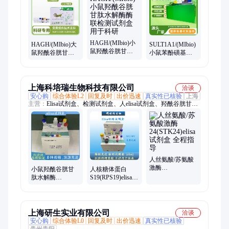
HAGH/(MIbio)小
HAGH/(MIbio)大
SULT1A1/(MIbio)
鼠羟酰谷胱甘肽
鼠羟酰谷胱甘肽
小鼠苯酚磺基转
水解酶酶联检测
水解酶ELISA KIT
移酶科研试剂盒
试剂盒用于科研
实验稳定
曲线图
上海科培瑞生物科技有限公司
洽谈
安心购
综合体验L2
回复及时
出价迅速
真实性已核验
上海
主营：
Elisa试剂盒、检测试剂盒、人elisa试剂盒、羟酰谷胱甘肽
水解酶、鼠elisa试剂盒、PCR检测试剂盒、生物试剂盒
人丝氨酸/苏氨酸
激酶
小鼠羟酰谷胱甘
人核糖体蛋白
24(STK24)elisa试
肽水解酶
S19(RPS19)elisa试
剂盒 全程指导
(HAGH)elisa试剂
剂盒 种属齐全
盒 多种属测定
上海研生实业有限公司
洽谈
安心购
综合体验L0
回复及时
出价迅速
真实性已核验