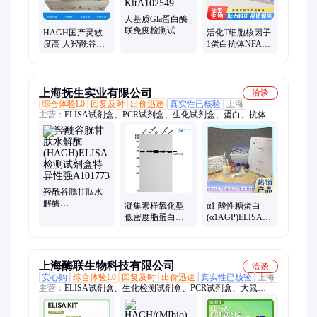
大鼠nadh脱氢酶1、大鼠ⅵ型胶原α1、elisa 检测试剂盒
人基质Gla蛋白酶
联免疫检测试剂
HAGH国产灵敏
活化T细胞核因子
盒 MGP ELISA
度高 人羟酰谷胱
1蛋白抗体NFAT2
KitA102549
甘肽水解酶ELISA
Rabbit pAb科研试
检测试剂盒
剂
A101773
上海抚生实业有限公司
洽谈
综合体验L0
回复及时
出价迅速
真实性已核验
上海
主营：
ELISA试剂盒、PCR试剂盒、生化试剂盒、蛋白、抗体、
细胞
羟酰谷胱甘肽水
解酶
凝集素样氧化型
α1-酸性糖蛋白
(HAGH)ELISA检
低密度脂蛋白受
(α1AGP)ELISA检
测试剂盒特异性
体抗体 AK6808
测试剂盒准确性
强A101773
高A103852
上海酶联生物科技有限公司
洽谈
安心购
综合体验L0
回复及时
出价迅速
真实性已核验
上海
主营：
ELISA试剂盒、生化检测试剂盒、PCR试剂盒、大鼠
ELISA试剂盒、小鼠ELISA试剂盒、兔ELISA试剂盒、鸡ELISA
试剂盒