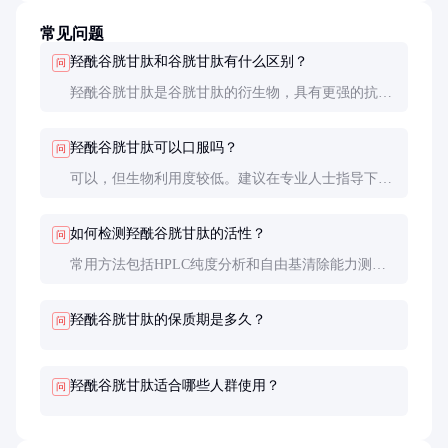
常见问题
羟酰谷胱甘肽和谷胱甘肽有什么区别？
问
羟酰谷胱甘肽是谷胱甘肽的衍生物，具有更强的抗氧
化能力和更好的稳定性，尤其在复杂生物环境中效果
更持久。
羟酰谷胱甘肽可以口服吗？
问
可以，但生物利用度较低。建议在专业人士指导下使
用，或选择经过特殊处理的剂型以提高吸收率。
如何检测羟酰谷胱甘肽的活性？
问
常用方法包括HPLC纯度分析和自由基清除能力测
试。正规供应商应提供详细的检测报告。
羟酰谷胱甘肽的保质期是多久？
问
羟酰谷胱甘肽适合哪些人群使用？
问