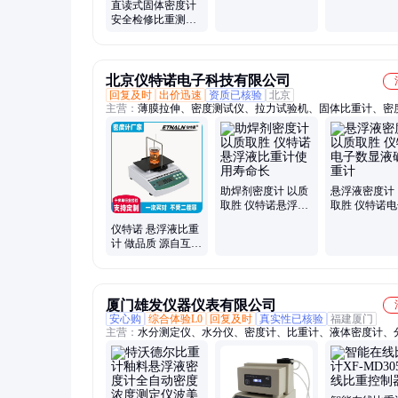
直读式固体密度计
工具
水水箱
安全检修比重测试
仪便携式悬浮液比
重计
北京仪特诺电子科技有限公司
回复及时
出价迅速
资质已核验
北京
主营：
薄膜拉伸、密度测试仪、拉力试验机、固体比重计、密
仪、固体密度计、固体密度仪器
助焊剂密度计 以质
悬浮液密度计
取胜 仪特诺悬浮液
取胜 仪特诺
比重计使用寿命长
显液碱比重计
仪特诺 悬浮液比重
计 做品质 源自互惠
踏实做好每一台仪
器
厦门雄发仪器仪表有限公司
安心购
综合体验L0
回复及时
真实性已核验
福建厦门
主营：
水分测定仪、水分仪、密度计、比重计、液体密度计、
平、密度仪、水分测试仪