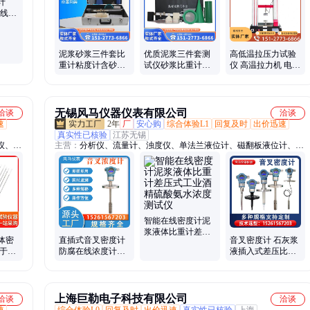
计
在线比
泥浆砂浆三件套比
优质泥浆三件套测
高低温拉压力试验
重计粘度计含砂量
试仪砂浆比重计含
仪 高温拉力机 电子
测定仪钻井液指标
砂量率粘度计钻井
恒温恒湿拉力试验
试验N3型
液指标试验
机
无锡风马仪器仪表有限公司
洽谈
洽谈
速
2年
厂
安心购
综合体验L1
回复及时
出价迅速
真实性已核验
江苏无锡
仪、抗
主营：
分析仪、流量计、浊度仪、单法兰液位计、磁翻板液位计、浊
定仪、
度计、压力传感器、污泥界面仪、河水检测设备、污泥厚度检测仪、
养护
污水水质检测仪
备
智能在线密度计泥
浆液体比重计差压
体密
直插式音叉密度计
音叉密度计 石灰浆
式工业酒精硫酸氨
易于读
防腐在线浓度计盐
液插入式差压比重
水浓度测试仪
度 计
酸硫酸溶液比重计
计 在线浓度测试仪
上海巨勒电子科技有限公司
洽谈
洽谈
速
综合体验L0
回复及时
出价迅速
真实性已核验
上海