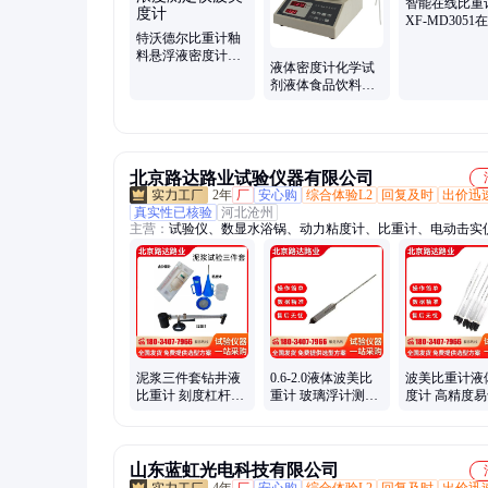
智能在线比重
XF-MD3051
特沃德尔比重计釉
重控制器
料悬浮液密度计全
液体密度计化学试
自动密度浓度测定
剂液体食品饮料比
仪波美度计
重测试仪石油产品
密度检测仪
北京路达路业试验仪器有限公司
2年
厂
安心购
综合体验L2
回复及时
出价迅
真实性已核验
河北沧州
主营：
试验仪、数显水浴锅、动力粘度计、比重计、电动击实
折试验机、湿度控制仪、耐磨试验机、无侧限压力、承载比测
混凝土抗渗仪、凝结时间测定仪、反复弯曲试验机、恒温恒湿
箱、沥青设备、混凝土设备、土工设备、粗粒土设备、建筑设
泥浆三件套钻井液
0.6-2.0液体波美比
波美比重计液
比重计 刻度杠杆主
重计 玻璃浮计测柴
度计 高精度
尺含砂量测定仪 路
油石油水泥浆实验
数土壤波 美密
达路业
室密度计
路达路业
山东蓝虹光电科技有限公司
4年
厂
安心购
综合体验L2
回复及时
出价迅