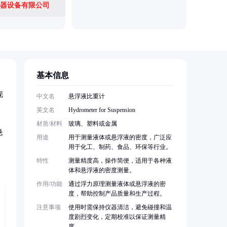
器设备有限公司
献县兴建
基本信息
现
中文名
悬浮液比重计
英文名
Hydrometer for Suspension
材质/材料
玻璃、塑料或金属
悬
用途
用于测量液体或悬浮液的密度，广泛应
用于化工、制药、食品、环保等行业。
特性
测量精度高，操作简便，适用于各种液
体和悬浮液的密度测量。
作用/功能
通过浮力原理测量液体或悬浮液的密
度，帮助控制产品质量和生产过程。
注意事项
使用时需保持仪器清洁，避免碰撞和温
度剧烈变化，定期校准以保证测量精
度。