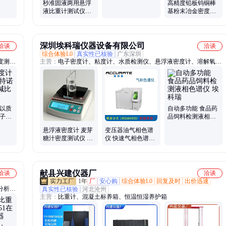
秒准固液两用悬浮
高精度铅板钨铜棒
液比重计测试仪体
基粉末冶金密度计
积密度分析仪
薄膜材料石墨纸比
重计ASTMD792
深圳埃科瑞仪器设备有限公司
洽谈
洽谈
综合体验L0
真实性已核验
广东深圳
度测定
主营：
电子密度计、粘度计、水质检测仪、悬浮液密度计、溶解氧、
锡膏粘度计、马康粘度计、安东帕密度计、手持式密度计、便携式溶
氧仪、色差仪
 以质
自动多功能 食品药
电子数
品饲料检测液相色
谱仪 埃科瑞
悬浮液密度计 麦芽
变压器油气相色谱
糖汁密度测试仪 浆
仪 快速气相色谱仪
液比重检测仪AKR-
GC-126
300G
献县兴建仪器厂
洽谈
洽谈
1年
厂
安心购
综合体验L0
回复及时
出价迅速
分析天
真实性已核验
河北沧州
主营：
比重计、混凝土标养箱、恒温恒湿养护箱