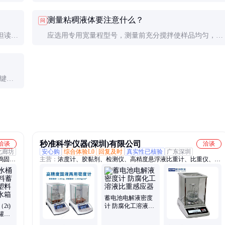
率，
内。如问题依旧，可能需用标准液重新校准或检查是否有
测量粘稠液体要注意什么？
问
损坏。
但读数
应选用专用宽量程型号，测量前充分搅拌使样品均匀，测
机械
量后立即彻底清洁，防止残留影响下次测量。
关键参
秒准科学仪器(深圳)有限公司
洽谈
洽谈
北廊坊
安心购
综合体验L0
回复及时
真实性已核验
广东深圳
捣固
主营：
浓度计、胶黏剂、检测仪、高精度悬浮液比重计、比重仪、lcp
动泵、
塑胶、测试仪、eps密度、密度计、光谱仪、pp熔喷料、当量密度、
、引流
发泡橡胶、海绵材料、工程陶瓷、电子橡胶、橡胶塑料、陶瓷颗粒、
粉末注射、黄金密度、粉尘堆积、x荧光光谱、ps塑料颗粒、pp塑料
颗粒、99陶瓷生胚、高精度粉末
蓄电池电解液密度
2t)
计 防腐化工溶液比
罐耐
重感应器
饮用