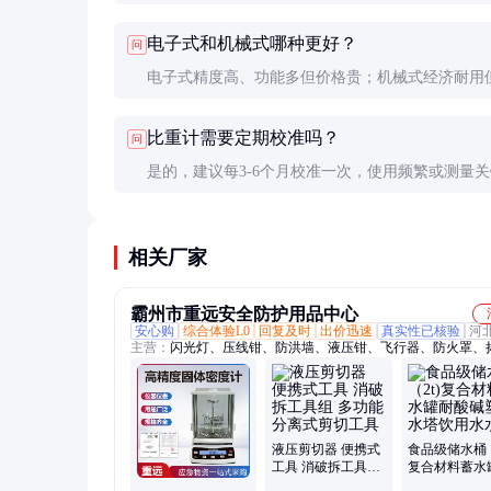
际需求宽10-20%的型号。测量范围过大会降低分辨
电子式和机械式哪种更好？
问
过小则无法使用。
电子式精度高、功能多但价格贵；机械式经济耐用
主观。连续在线监测选电子式，偶尔抽样检测可用
比重计需要定期校准吗？
问
式。
是的，建议每3-6个月校准一次，使用频繁或测量
数时应增加校准频率。校准要用经认证的标准液。
相关厂家
霸州市重远安全防护用品中心
安心购
综合体验L0
回复及时
出价迅速
真实性已核验
河
主营：
闪光灯、压线钳、防洪墙、液压钳、飞行器、防火罩、
机、清扫机、阻流袋、探洞包、照明线、烟囱板、保护架、电
测量仪、除雪机、除草机、抓绳器、储水桶、手电筒、校直机
线、脚踏带、绝缘毯、流速仪
液压剪切器 便携式
食品级储水桶（
工具 消破拆工具组
复合材料蓄水
多功能分离式剪切
酸碱塑料水塔