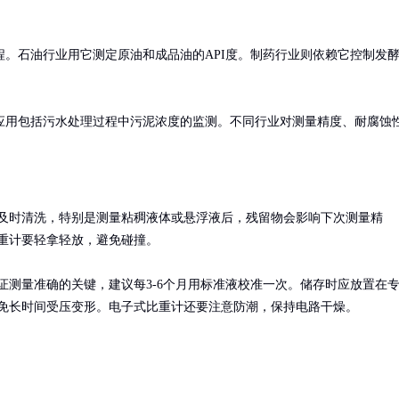
。石油行业用它测定原油和成品油的API度。制药行业则依赖它控制发
应用包括污水处理过程中污泥浓度的监测。不同行业对测量精度、耐腐蚀
及时清洗，特别是测量粘稠液体或悬浮液后，残留物会影响下次测量精
重计要轻拿轻放，避免碰撞。

证测量准确的关键，建议每3-6个月用标准液校准一次。储存时应放置在
免长时间受压变形。电子式比重计还要注意防潮，保持电路干燥。