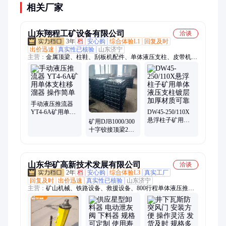
相关厂家
山东翔程工矿设备有限公司
洽谈
3年
档
安心购
综合体验L1
回复及时
出价迅速
真实性已核验
山东济宁
主营：
金属顶梁、柱鞋、刮板机配件、单体液压支柱、皮带机配
件、风门
手动液压推流器
YT4-6A矿用单体
DW45-250/110X
支柱移溜器 操作
悬浮柱子矿用单
矿用DJB1000/300
简单
体液压支柱镀层
十字铰接顶梁27
加厚材质可靠
硅锰材质结实坚
固耐用
山东华矿高新技术发展有限公司
洽谈
2年
档
安心购
综合体验L3
真实工厂
回复及时
出价迅速
真实性已核验
山东济宁
主营：
矿山机械、铁路设备、救援设备、800行程单体液压推溜
器、防爆电器、路面机械、工程机械