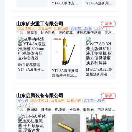
600推溜器 单体液
YT4-8A单体支柱
YT4-6A煤矿用支
压支柱推流器
推流器 矿用刮板
柱移溜器千斤顶
机推瘤机
YT4-8A推流器刮
板机
山东矿安重工有限公司
洽谈
综合体验L0
回复及时
出价迅速
真实性已核验
山东济宁
主营：
隔膜泵、k4给料机、滚轮罐耳、液压称重传感器、无压风
门、张力传感器、甲带给料机、大巷洒水装置
6A手动移溜器
YT4-8A液压推溜
MWC7.8/0.32L柴
YT4-8A液压推溜
器 800mm行程单
油版煤矿用液压
器 8a单体推流器
体液压支柱推流
挖掘机 拆装方便
YT4-6A液压支柱
器
灵活更换多种属
移溜器
具
山东启腾装备有限公司
洽谈
安心购
综合体验L1
回复及时
出价迅速
真实性已核验
山东济宁
主营：
捣固机、排渣器、电缆架、推流器、吸铁石、电动滚筒、
电动闸门、电动推杆、局部风机、传送设备、牵引拖钩、交焊弧
机、声光报警器、矿用电焊机、电缆连接器、耙斗装岩机、矿用
不锈钢、避难硐室门、气动挡车栏、测斜装岩机、矿用道夹板、
轨道连接板、防爆矿用门、防爆电耙子、皮带机配件、矿用渡边