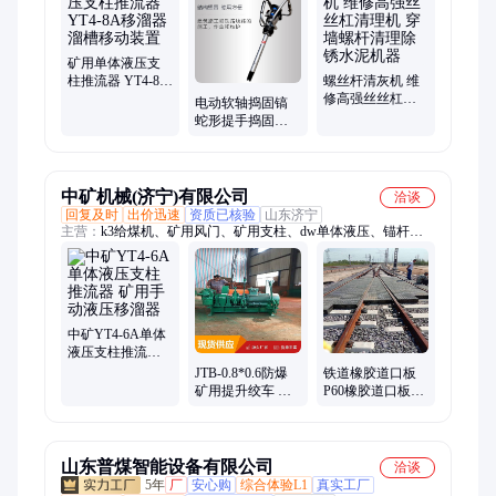
焊机、气动法兰、燃气管道、消防管道、手动锚索、分体法兰、
水暖管道、pe管热熔机、油压取销器、自控试压泵、螺栓套丝
机、圆钢套丝机、锚索张拉机、阀门分离器
矿用单体液压支
柱推流器 YT4-8A
螺丝杆清灰机 维
移溜器 溜槽移动
修高强丝丝杠清
电动软轴捣固镐
装置
理机 穿墙螺杆清
蛇形提手捣固机
理除锈水泥机器
轨道捣石机 铁路
道岔捣实器
中矿机械(济宁)有限公司
洽谈
回复及时
出价迅速
资质已核验
山东济宁
主营：
k3给煤机、矿用风门、矿用支柱、dw单体液压、锚杆钻
机、调度绞车、气动闭锁、电缆桥架、煤矿单体、检验装置、防
水密闭门、玻璃钢电缆、气体测定器、玻璃钢格栅、防火密闭
门、无损检测仪、履带挖掘机、避难硐室门、矿灯充电柜、玻璃
钢复合、爆性测定仪、刮板输送机
中矿YT4-6A单体
液压支柱推流器
矿用手动液压移
JTB-0.8*0.6防爆
铁道橡胶道口板
溜器
矿用提升绞车 中
P60橡胶道口板图
矿绞车 矿用提升
片 绝缘能好橡胶
绞车
板
山东普煤智能设备有限公司
洽谈
5年
厂
安心购
综合体验L1
真实工厂