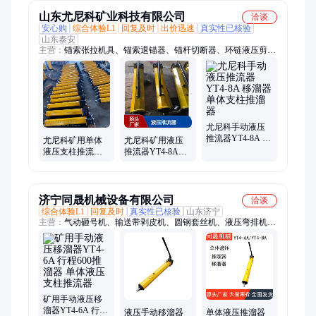
山东尤尼科矿业科技有限公司
洽谈
安心购
综合体验L1
回复及时
出价迅速
真实性已核验
山东泰安
主营：
锚索张拉机具、锚索退锚器、锚杆切断器、环链液压剪、
防溢裙板、暖风机、实验室破碎机、实验室浮选机、矿用管道挂
钩、矿用电缆挂钩、气动油泵、混凝土喷射机、反光防倒带、聚
酯纤维增强塑料网、钻孔油枕应力计、防倒硬连接装置、汽水分
离器、矿用湿式除尘风机、风幕机热风幕、锚杆索切断器、单体
支柱测力计测压仪、扭矩放大器扭力倍增器、乳化液泵、顶板离
层仪
尤尼科手动液压
推流器YT4-8A 移
尤尼科矿用单体
尤尼科矿用液压
溜器 单体支柱推
液压支柱推流器
推流器YT4-8A型
溜器
YT4-6A 手动移流
单体支柱用移溜
器
器
济宁同晟机械设备有限公司
洽谈
综合体验L1
回复及时
真实性已核验
山东济宁
主营：
气动砸号机、输送带剥皮机、圆钢套丝机、液压弯排机、
钢绞线液压剪、气动钢轨钻孔机、钨极磨尖机、喷射泵、试压
泵、钢筋轧尖机、信号灯、电动胀管机、背负式振动棒、全自动
钨极磨削机、刷镀机、钢轨磨耗仪
矿用手动液压移
溜器YT4-6A 行程
液压手动移溜器
单体液压推溜器