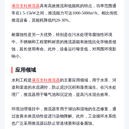
液压支柱推流器
具有高效推流和低能耗的特点，功率范围通
常在1.5-15kW之间，推流能力可达1000-5000m³/h。相比传统
推流设备，其能耗降低约20-30%。

耐腐蚀性是另一大优势，特别是在污水处理等腐蚀性环境
中。不锈钢和工程塑料材质的推流器能有效抵抗化学物质侵
蚀，延长使用寿命。此外，设备运行噪音低，对周围环境影
响小。
应用领域
水利工程是
液压支柱推流器
的主要应用领域，用于水库、河
道和渠道的水流调控，防止泥沙沉积和藻类滋生。在污水处
理厂，推流器用于曝气池和沉淀池，提高污水混合效率。

环境治理项目中，推流器常用于湖泊和湿地的生态修复，通
过改善水体流动性促进污染物降解。此外，工业循环水系统
也广泛采用推流器以防止管道堵塞和设备腐蚀。