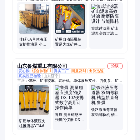
装置、气相色谱仪、货叉、电液推杆、镀锌电缆挂钩、雾炮机、
顶空进样器、氢气发生器、道口板、缓冲条、岩心切割机、防溢
裙板、防爆电阻箱、皮带探伤仪、钻孔应力计、矿浆取样机、避
难硐室门、防水密闭门、无压风门、内燃螺栓扳手、工地洗车
机、围挡喷淋
篮式过滤器 矿山
泥浆高效过滤 耐
磨防腐设计 节能
佳硕 6A单体液压
矿用自动隔爆装
降耗
支护推溜器 小型
置是为煤矿井下
刮板机推流器 支
煤尘风险主动防
柱配件
护设备
山东鲁煤重工有限公司
洽谈
安心购
综合体验L1
真实工厂
回复及时
出价迅速
真实性已核验
山东济宁
主营：
锚杆、矿用绞车、装岩机、单体液压支柱、乳化泵、矿用
门、矿车
铁路液压弯道器
鲁煤 测量磁感应
双钩弯轨机 槽型
强度的仪器 DX-
轨直弯机 鲁煤
矿用单体液压支
102便携式数字高
柱推流器YT4-6A
斯计 操作简单
行程600mm 移流
器