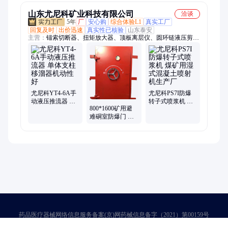
流器
用
山东尤尼科矿业科技有限公司
洽谈
5年
厂
安心购
综合体验L1
真实工厂
回复及时
出价迅速
真实性已核验
山东泰安
主营：
锚索切断器、扭矩放大器、顶板离层仪、圆环链液压剪、
液压支架防冻液、煤矿井下用聚酯纤维增强塑料网、顶板动态
仪、单体支柱测压仪、矿用锚杆索测力计、钻孔应力计、煤矿井
下用聚丙烯双向拉伸防护网、实验室鄂式破碎机、锤式破碎机、
皮带取样机、双辊破碎机、便携式煤炭取样器、实验室圆盘粉碎
机、矿用管道挂钩、矿用电缆挂钩、采煤机用电缆夹板、风动链
锯、矿用充填袋、水封式防爆器
尤尼科YT4-6A手
尤尼科PS7I防爆
动液压推流器 单
转子式喷浆机 煤
800*1600矿用避
体支柱移溜器机
矿用湿式混凝土
难硐室防爆门 尤
动性好
喷射机生产厂
尼科矿山专用风
门制造厂
药品医疗器械网络信息服务备案(京)网药械信息备字（2021）第00159号
京ICP证030173号
京公网安备11000002000001号