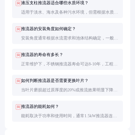
液压支柱推流器适合哪些水质环境？
问
适用于淡水、海水及各种污水环境，但需根据水质腐
蚀性选择合适的材质。不锈钢适合高腐蚀性环境，工
程塑料适合轻腐蚀环境。
推流器的安装角度如何确定？
问
安装角度通常根据水流需求和池体结构确定，一般建
议与水平面成15-30度角。具体角度可通过现场调试
优化。
推流器的寿命有多长？
问
正常维护下，不锈钢推流器寿命可达8-10年，工程塑
料推流器约5-7年。定期检查和润滑能显著延长使用
寿命。
如何判断推流器是否需要更换叶片？
问
当叶片磨损超过原厚度的20%或推流效果明显下降
时，建议更换叶片。定期检查叶片边缘磨损情况是关
键。
推流器的能耗如何？
问
能耗取决于功率和使用时间，通常1.5kW推流器连续
运行24小时耗电约36度。选择高效电机和优化运行时
间可降低能耗。