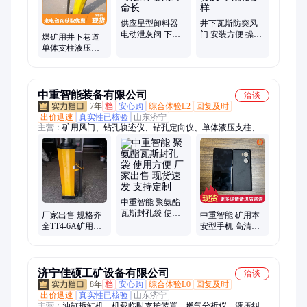
供应星型卸料器
井下瓦斯防突风
电动泄灰阀 下料
门 安装方便 操作
煤矿用井下巷道
器 规格可定制 使
灵活 发货及时 规
单体支柱液压推
用寿命长
格多样
流器YT4-6A 厂家
现货 适应性强
中重智能装备有限公司
洽谈
7年
档
安心购
综合体验L2
回复及时
出价迅速
真实性已核验
山东济宁
主营：
矿用风门、钻孔轨迹仪、钻孔定向仪、单体液压支柱、测
斜仪、矿用钢丝绳探伤仪、矿用掘进机、矿用采煤机、矿用装载
机、刮板机、输送机、给煤机、绞车、矿车、混凝土搅拌机、混
凝土输送泵、喷浆机、履带钻机、潜孔钻机、防爆风机、钻孔成
像仪、铁路钢轨、变压器、螺旋支柱
中重智能 聚氨酯
瓦斯封孔袋 使用
厂家出售 规格齐
中重智能 矿用本
方便 厂家出售 现
全TT4-6A矿用液
安型手机 高清摄
货速发 支持定制
压支柱推流器
像 携带方便 使用
安全 现货速发
济宁佳硕工矿设备有限公司
洽谈
8年
档
安心购
综合体验L0
回复及时
出价迅速
真实性已核验
山东济宁
主营：
油缸拆缸机、机载临时支护装置、燃气分析仪、液压纠偏