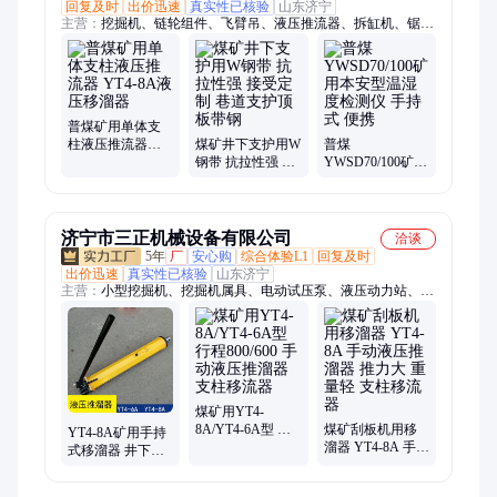
回复及时
出价迅速
真实性已核验
山东济宁
主营：
挖掘机、链轮组件、飞臂吊、液压推流器、拆缸机、锯齿
环、伸缩臂、皮带硫化机、聚能管、临时支护装置、搬运悬浮气
垫、搬运坦克车、矿用三轮车、喷射器、船用风机、钻头、速凝
剂、钻杆、电液推杆、洗靴机、手拉葫芦、除铁器、管道排渣
器、消毒门、静电释放器、定向钻机
普煤矿用单体支
柱液压推流器
煤矿井下支护用W
普煤
YT4-8A液 压移溜
钢带 抗拉性强 接
YWSD70/100矿用
器
受定制 巷道支护
本安型温湿度检
顶板带钢
测仪 手持式 便携
济宁市三正机械设备有限公司
洽谈
5年
厂
安心购
综合体验L1
回复及时
出价迅速
真实性已核验
山东济宁
主营：
小型挖掘机、挖掘机属具、电动试压泵、液压动力站、电
动液压拉马、洒水喷枪、冲洗卷盘箱、栈桥冲洗器、空气炮、防
尘喷枪、应急救援设备、户外移动照明灯、矿用气动葫芦、挖机
碎草机、JZQ齿轮减速机、全自动反冲洗滤器、全自动除污器、
灭火岩粉、阻化剂、工业料仓破拱器、空气助流器、风幕机、电
动打压机、井下用LED显示屏
煤矿用YT4-
8A/YT4-6A型 行
煤矿刮板机用移
YT4-8A矿用手持
程800/600 手动液
溜器 YT4-8A 手动
式移溜器 井下刮
压推溜器 支柱移
液压推溜器 推力
板机推流器 800行
流器
大 重量轻 支柱移
程 单体液压支柱