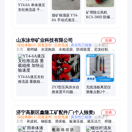
道
YT4-6A 单体液压
支柱推流器 千斤
矿用除尘风机
顶移流器 现货速
煤矿移溜器 YT4-
KCS-500D 防爆型
发
8A 手动式液压推
除尘引风机 压力
流器 单体支柱用
大
山东泳华矿业科技有限公司
洽谈
综合体验L0
回复及时
出价迅速
真实性已核验
山东烟台
主营：
密闭罐、水泥炮袋、水炮泥袋、防倒装置、尼龙柱鞋、引
导风机、铸铁地滚、密闭气囊、负压风筒、矿用气垛、隔爆水
袋、聚氨酯柱鞋、无缝导风筒、反光防倒带、聚氨酯地滚、汽水
分离器、尼龙地滚轮、防倾倒装置、爆破水炮袋、pvc电缆挂
钩、瓦斯封孔袋、防倒硬连接、矿用密闭材料、矿用电缆挂钩、
密闭充填材料
YT4-6A液压支柱
推流器 重载稳推
加快运输速度
ZYJ型压风供水自
无线顶板离层仪
救装置不问颜值
测量点数2个
不问型 撑起呼吸
LBY-2 泳华矿业
与供水
数据分析
济宁高新区鑫隆工矿配件厂(个人独资)
洽谈
综合体验L1
回复及时
出价迅速
真实性已核验
山东济宁
主营：
剥皮机、钢筋套、滑床板、板液压拔、液压法兰、焊接
机、千斤顶、pe对焊机、塑料焊枪、轴承法兰、焊机焊接、热熔