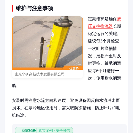
维护与注意事项
定期维护是确保
液
压支柱推流器
长期
稳定运行的关键。
建议每3个月检查
一次叶片磨损情
况，磨损严重时及
时更换。轴承润滑
应每6个月进行一
山东华矿高新技术发展有限公司
次，使用耐水润滑
脂。

安装时需注意水流方向和速度，避免设备因反向水流冲击而
损坏。在寒冷地区使用时，需采取防冻措施，防止叶片和电
机结冰。
商家经验
真实案例 · 安全可信