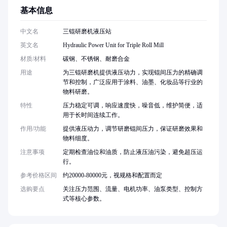
基本信息
中文名
三锟研磨机液压站
英文名
Hydraulic Power Unit for Triple Roll Mill
材质/材料
碳钢、不锈钢、耐磨合金
用途
为三锟研磨机提供液压动力，实现锟间压力的精确调
节和控制，广泛应用于涂料、油墨、化妆品等行业的
物料研磨。
特性
压力稳定可调，响应速度快，噪音低，维护简便，适
用于长时间连续工作。
作用/功能
提供液压动力，调节研磨锟间压力，保证研磨效果和
物料细度。
注意事项
定期检查油位和油质，防止液压油污染，避免超压运
行。
参考价格区间
约20000-80000元，视规格和配置而定
选购要点
关注压力范围、流量、电机功率、油泵类型、控制方
式等核心参数。