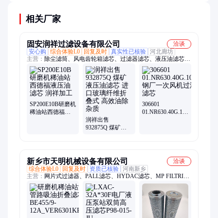
统状态。
相关厂家
固安润祥过滤设备有限公司
洽谈
安心购
综合体验L0
回复及时
真实性已核验
河北廊坊
主营：
除尘滤筒、风电齿轮箱滤芯、过滤器滤芯、液压油滤芯、
钢厂液压站油滤芯、电厂液压油滤芯、煤矿液压泵站滤芯、船舶
设备液压滤芯、三一重工液压油滤芯、不锈钢滤芯、工程机械滤
芯、滤清器、润滑油滤芯、盾构机滤芯、发电厂汽轮机滤芯、精
密滤芯、风电滤芯、聚结滤芯、滤芯、矿山机械设备滤芯、矿山
机械润滑油滤清器、双筒过滤器滤芯、自洁式空气滤芯、锅炉磨
SP200E10B研磨机
306601
煤机过滤器滤芯、徐工挖掘机滤芯
稀油站西德福液
01.NR630.40G.10.B.P
压油滤芯 润祥加
润祥出售
钢厂一次风机过
工
932875Q 煤矿液
滤器滤芯
压油滤芯 进口玻
璃纤维折叠式 高
效油除杂质
新乡市天明机械设备有限公司
洽谈
综合体验L0
回复及时
资质已核验
河南新乡
主营：
网片式过滤器、PALL滤芯、HYDAC滤芯、MP FILTRI滤
芯、过滤器滤芯、电厂滤芯、水泥厂滤芯