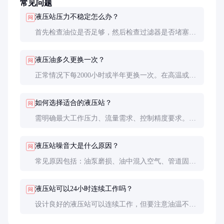
常见问题
液压站压力不稳定怎么办？
问
首先检查油位是否足够，然后检查过滤器是否堵塞。
如果问题依旧，可能需要检修油泵或更换控制阀。系
统中有空气也会导致压力波动，需排气处理。
液压油多久更换一次？
问
正常情况下每2000小时或半年更换一次。在高温或多
尘环境中应缩短更换周期。定期检测油质比固定周期
更重要。
如何选择适合的液压站？
问
需明确最大工作压力、流量需求、控制精度要求。建
议提供研磨物料特性和产量要求，由专业厂家推荐合
适型号。
液压站噪音大是什么原因？
问
常见原因包括：油泵磨损、油中混入空气、管道固定
不牢、油粘度不合适等。需逐一排查，必要时更换损
坏部件。
液压站可以24小时连续工作吗？
问
设计良好的液压站可以连续工作，但要注意油温不能
超过60℃。建议配置足够的冷却能力，并定期检查系