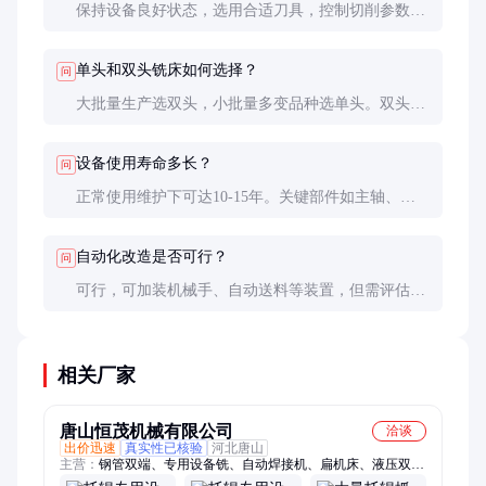
保持设备良好状态，选用合适刀具，控制切削参数，
加强工件装夹稳定性都有助于提高精度。
单头和双头铣床如何选择？
问
大批量生产选双头，小批量多变品种选单头。双头效
率高但灵活性稍差。
设备使用寿命多长？
问
正常使用维护下可达10-15年。关键部件如主轴、导
轨等寿命约5-8年，需定期更换。
自动化改造是否可行？
问
可行，可加装机械手、自动送料等装置，但需评估改
造成本和效益。
相关厂家
唐山恒茂机械有限公司
洽谈
出价迅速
真实性已核验
河北唐山
主营：
钢管双端、专用设备铣、自动焊接机、扁机床、液压双
头、倒角机床、液压切管机、车卡簧槽机床、自动压装机床、钢