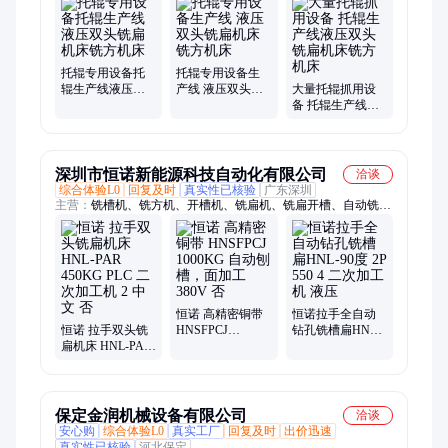
管自动倒角、高压托辊自动、托辊专用设备、高速高压托辊、焊
接机高速焊
托辊专用设备托
托辊专用设备生
辊生产线液压双
产线 液压双头铣
大量托辊抓用设
头铣扁机床铣方
扁机床 铣方机床
备 托辊生产线液
机床
压双头铣扁机床
铣方机床
深圳市恒诺新能源科技自动化有限公司
洽谈
综合体验L0
回复及时
真实性已核验
广东深圳
主营：
铣槽机、铣方机、开槽机、铣扁机、铣扁开槽、自动铣
扁、多功能铣扁、铣扁钻孔机、自动钻孔铣扁、一字槽机、铣四
方机、去毛刺机、铣六方机、自动铣槽、三轴自动、开槽钻孔
机、伺服全自动、铣槽钻孔机、同轴连接器、钻孔倒角机、自动
钻孔铣槽
恒诺 高精密铜带
恒诺拉手全自动
恒诺 拉手双头铣
HNSFPCJ
钻孔铣槽扁HNL-
扁机床 HNL-PAR
1000KG 自动刨
90度 2P 550 4 二
450KG PLC 二次
槽，面加工 380V
次加工机 液压
加工机 2 中文 否
否
保定金润机械设备有限公司
洽谈
安心购
综合体验L0
真实工厂
回复及时
出价迅速
真实性已核验
河北保定