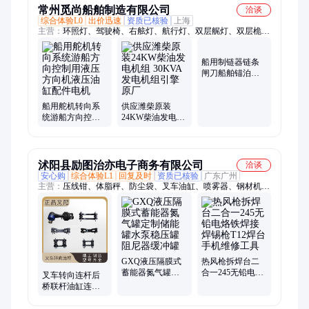
常州觅尚船舶制造有限公司
洽谈
综合体验L0
出价迅速
资质已核验
上海
主营：
环照灯、驾驶椅、右舷灯、航行灯、双层艉灯、双层桅
灯、救生用品、航行信号灯、不锈钢支架、可调式靠背、气胀救
生筏、多路复用器、自扶正救生筏、成人救生游泳圈
船用制链器链条
闸刀船舶锚泊系
统中用于夹紧和
固定锚链的关键
船用舵机转向系
供应潍柴原装
设备
统游船方向控制
24KW柴油发电机
用液压方向机液
组 30KVA发电机
压油缸配件电机
组引擎原厂
沭阳县励图治亦电子商务有限公司
洽谈
安心购
综合体验L1
回复及时
资质已核验
广东广州
主营：
压线钳、体脂秤、防尘袋、叉车油缸、喷雾器、钢材机、
电磁炉、修枝剪、蓄能器、圆度仪、液压钳、脚手架、测量仪、
铁架台、铁夹子、报警器、切割机、控制器、打药机、端子钳、
加油枪、嫁接刀、测试仪、水钻机、电子称、对刀仪
GXQ液压隔膜式
热风枪拆焊台二
蓄能器氮气罐定
合一245无铅电烙
叉车转向连杆后
制储能罐水泵稳
铁焊接焊锡枪T12
桥联杆油缸连杆
压罐阻尼器缓冲
焊台手机维修工
方向机横拉杆总
罐
具
成杭叉1-10吨叉车