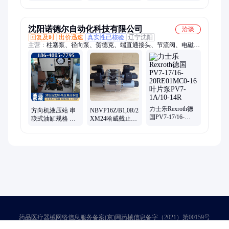
向油缸活塞 大小
LG855B装载机左
臂油缸总成
右方向油缸总成
沈阳诺德尔自动化科技有限公司
洽谈
回复及时
出价迅速
真实性已核验
辽宁沈阳
主营：
柱塞泵、径向泵、贺德克、端直通接头、节流阀、电磁
阀、液压站、转子泵、大金泵、蓄能器、d3w004cnjw、
bd15aaanb10、d1vw006knjw、液压泵站、无杆气缸、液压系统、
库存德国、d1fbe01hc0ns00、升降机液压、d41fce01fc1ne70、
d41fcb31fc1ne70、电磁换向阀、转子电机泵、
d1fve02cc0nm0314、d1fbe32cc0nl70c16
力士乐Rexroth德
方向机液压站 串
NBVP16Z/B1,0R/2-
国PV7-17/16-
联式油缸规格 前
XM24哈威截止式
20RE01MC0-16叶
推式液压机
换向阀hawe
片泵PV7-1A/10-
NBVP16Z/R/2/S-
14R
XM24
药品医疗器械网络信息服务备案(京)网药械信息备字（2021）第00159号
京ICP证030173号
京公网安备11000002000001号