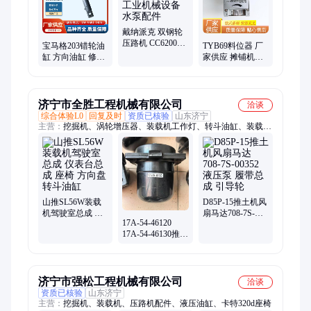
戴纳派克 双钢轮
压路机 CC6200洒
宝马格203错轮油
TYB69料位器 厂
水泵 工业机械设
缸 方向油缸 修理
家供应 摊铺机配
备水泵配件
包 压路机摊铺机
件 性能稳定 正汇
配件 液压缸
电子科技
济宁市全胜工程机械有限公司
洽谈
综合体验L0
回复及时
资质已核验
山东济宁
主营：
挖掘机、涡轮增压器、装载机工作灯、转斗油缸、装载机
机油滤芯
山推SL56W装载
D85P-15推土机风
机驾驶室总成 仪
扇马达708-7S-
17A-54-46120
表台总成 座椅 方
00352 液压泵 履
17A-54-46130推土
向盘 转斗油缸
带总成 引导轮
机驾驶室减震器
减震垫
济宁市强松工程机械有限公司
洽谈
资质已核验
山东济宁
主营：
挖掘机、装载机、压路机配件、液压油缸、卡特320d座椅