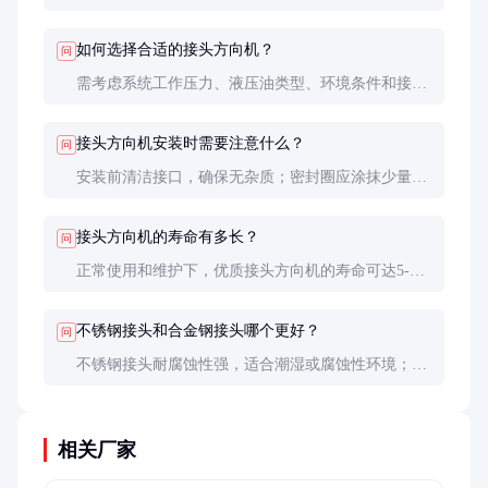
螺纹是否磨损或松动，必要时重新拧紧或更换接头。
若问题持续，可能是接头体有裂纹，需整体更换。
如何选择合适的接头方向机？
问
需考虑系统工作压力、液压油类型、环境条件和接口
尺寸。高压系统选耐压等级高的产品，腐蚀环境选不
锈钢材质，确保密封材料与液压油兼容。
接头方向机安装时需要注意什么？
问
安装前清洁接口，确保无杂质；密封圈应涂抹少量液
压油便于安装；使用扭矩扳手按推荐扭矩拧紧，避免
过紧或过松；安装后做压力测试检查是否泄漏。
接头方向机的寿命有多长？
问
正常使用和维护下，优质接头方向机的寿命可达5-8
年。但密封圈通常每1-2年需更换，具体取决于使用
频率和环境条件。
不锈钢接头和合金钢接头哪个更好？
问
不锈钢接头耐腐蚀性强，适合潮湿或腐蚀性环境；合
金钢接头强度更高，适合高负荷工况。选择时需根据
实际应用环境决定。
相关厂家