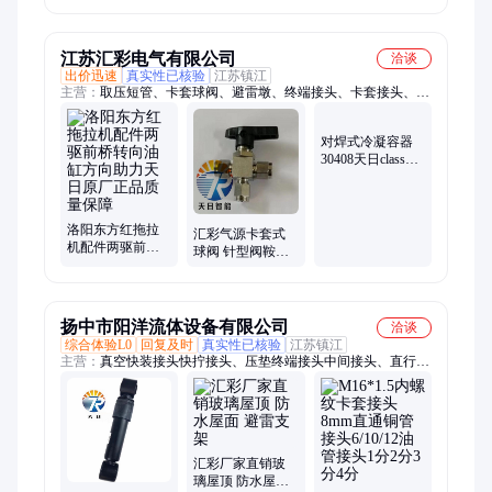
升油缸 摊铺机器
水泵空调机组空
烟
压路机配件
气能风机坐式减
震垫
江苏汇彩电气有限公司
洽谈
出价迅速
真实性已核验
江苏镇江
主营：
取压短管、卡套球阀、避雷墩、终端接头、卡套接头、防
雷墩支架、PVC防雷支架、TPO避雷墩支座、三防灯、母线槽、
彩钢桥架、等电位联接箱、防爆灯、玻璃钢复合桥架、小品灯、
对焊式冷凝容器
三阀组、升降灯具、取样短管、护线套管、气源分配器、航空障
30408天日class
碍灯、太阳能杀虫灯、网络网格桥架、模压模锻阀门、冷凝容器
300 DN100
BWΦ14冷凝容器
洛阳东方红拖拉
汇彩气源卡套式
机配件两驱前桥
球阀 针型阀鞍山
转向油缸方向助
双卡套球阀 截止
力天日原厂正品
阀汇彩取压用球
质量保障
阀 压力表球阀 内
螺纹球阀 异径球
扬中市阳洋流体设备有限公司
洽谈
阀
综合体验L0
回复及时
真实性已核验
江苏镇江
主营：
真空快装接头快拧接头、压垫终端接头中间接头、直行联
接头热电偶接头、针型阀
汇彩厂家直销玻
璃屋顶 防水屋面