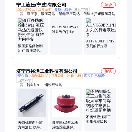
宁工液压(宁波)有限公司
洽谈
综合体验L0
回复及时
资质已核验
浙江宁波
主营：
液压泵、液压马达、船舶液压马达、低速大扭矩液压马达
BREVINI HPV41
01系列的手动/电
控/油液先导换向
控制的比例阀配
A11VG50EP11/HW/HZ/EZ/D
液压多路阀控制
件
系列的行走液压
油缸 液压马达的
泵 流量控制泵
速度快慢机伸缩
旋转方向控制
济宁市裕泽工业科技有限公司
洽谈
安心购
综合体验L0
回复及时
出价迅速
真实性已核验
山东济宁
主营：
转向油缸、钢绞线锚具
不锈钢吸烟罩工
业集气罩吸风罩
摊铺机转向油缸
减震器ZD型落地
车间焊锡除尘喇
方向油缸 找平提
减振器阻尼弹簧
叭口排烟罩厨房