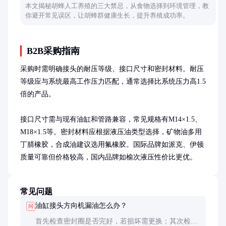
本文揭秘胡蜂人工养殖的三大禁忌，从食物选择到环境管理，教
你避开常见误区，让胡蜂群健康生长，提升养殖成功率。
B2B采购指南
采购时需明确接头的耐压等级、接口尺寸和密封材料。耐压
等级应与系统最高工作压力匹配，通常选择比系统压力高1.5
倍的产品。

接口尺寸需与现有油缸和管路兼容，常见规格有M14×1.5、
M18×1.5等。密封材料应根据液压油类型选择，矿物油多用
丁腈橡胶，合成油建议选用氟橡胶。国际品牌如派克、伊顿
质量可靠但价格较高，国内品牌如榆次液压性价比更优。
常见问题
油缸接头方向机漏油怎么办？
问
首先检查密封圈是否完好，若损坏需更换；其次检查