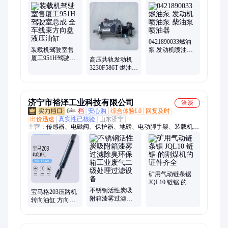
0421890033燃油
装载机驾驶室售
泵 发动机喷油泵
厦工951H驾驶室
柴油泵喷油器
高压共轨发动机
总成 全车线束方
3230F586T 燃油泵
向盘 液压油缸
卡特珀金斯喷油
泵柴油泵
济宁市裕泽工业科技有限公司
洽谈
6年
档
安心购
综合体验L0
回复及时
出价迅速
真实性已核验
山东济宁
主营：
传感器、电磁阀、保护器、地磅、电动脚手架、装载机电
子秤、机械抓手、砌筑升降平台、光伏板升降机、内撑吊具、混
凝土振动棒、打标机、研磨机、裁切机、平移门电机、超市防盗
门、磨片磨头、滑移机、消防机器人、农业打药机、履带底盘、
消防器材
矿用气动链条锯
JQL10 链锯 的割
不锈钢活性炭吸
煤机的 证件齐全
宝马格203压路机
附箱漆雾过滤除
转向油缸 方向油
臭环保箱工业废
缸修理包 车架转
气二级处理过滤
向缸
设备