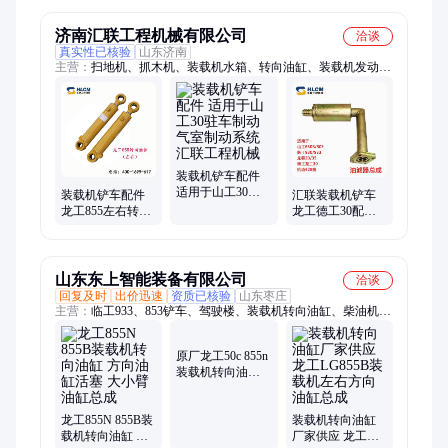
济南汇联工程机械有限公司
洽谈
真实性已核验
山东济南
主营：
扫地机、抓木机、装载机水箱、转向油缸、装载机发动机
配件、装载机暖风机、临工装载机配件、柳工装载机配件、山工
装载机配件、厦工装载机配件、徐工装载机配件、斗山装载机配
件、龙工装载机配件、成工装载机配件、装载机门锁、装载机雨
刷、铲车配件、装载机座椅、档位选择器、装载机滤芯、装载机
铲斗、装载机铲车铲齿、装载机驾驶室、装载机轮胎、装载机配
件、潍柴
装载机铲车配件
适用于山工30驻
装载机铲车配件
汇联装载机铲车
车制动气室制动
龙工855左右转向
龙工德工30配件
系统汇联工程机
油缸 方向油缸汇
428进油滤清器吸
械
联
油滤网030007
山东东上智能装备有限公司
洽谈
回复及时
出价迅速
资质已核验
山东枣庄
主营：
临工933、853铲车、驾驶楼、装载机转向油缸、柴油机、
热处理、柳工855、变速箱、充气胎、龙工853、龙工855、953铲
车、955岩石、955铲车、故障灯、856铲车、956铲车、发动机、
原厂龙工50c 855n
装载机、侧刃板、主导板、855铲车、柳工50c、驾驶室、临工
装载机转向油缸
955、临工953
左边方向油缸总
成厂家供应
龙工855N 855B装
装载机转向油缸
载机转向油缸 方
厂家供应 龙工