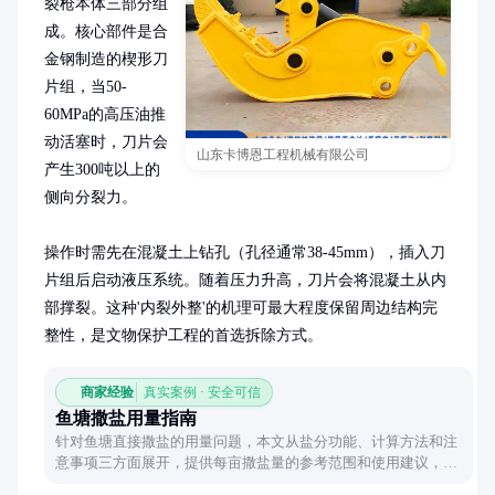
裂枪本体三部分组
成。核心部件是合
金钢制造的楔形刀
片组，当50-
60MPa的高压油推
动活塞时，刀片会
山东卡博恩工程机械有限公司
产生300吨以上的
侧向分裂力。

操作时需先在混凝土上钻孔（孔径通常38-45mm），插入刀
片组后启动液压系统。随着压力升高，刀片会将混凝土从内
部撑裂。这种'内裂外整'的机理可最大程度保留周边结构完
整性，是文物保护工程的首选拆除方式。
商家经验
真实案例 · 安全可信
鱼塘撒盐用量指南
针对鱼塘直接撒盐的用量问题，本文从盐分功能、计算方法和注
意事项三方面展开，提供每亩撒盐量的参考范围和使用建议，帮
助养殖者科学调节水体环境。