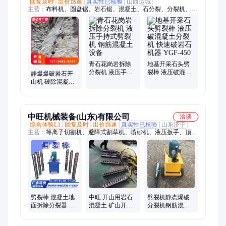
回复及时
出价迅速
真实性已核验
山西运城
主营：
布料机、圆盘锯、岩石锯、混凝土、石分裂、分裂机、分
裂设备、劈石机、破裂机、修剪机、伸缩臂、劈裂机、撑裂机、
割草机、膨胀机、低开石、截桩机、机器石、破桩机、开采石
头、隧道掘进、硬度岩石、桩破除机、放炮开山、自动设备
青石花岗岩拆除
地基开采石头劈
分裂机 液压手持
裂棒 液压破混凝
静爆爆破岩石开
式劈裂机 钢筋混
土分裂机 快速破
山机 破除混凝土
凝土设备
岩石机器 YGF-
分裂机 液压防爆
450
劈裂机 YGF-250
中旺机械装备(山东)有限公司
洽谈
综合体验L1
回复及时
出价迅速
真实性已核验
山东济宁
主营：
等离子切割机、避障式割草机、喷砂机、液压扳手、顶管
机、焊网机、玻璃吸盘、制氮机、电磁吸盘、激光切割机、锚索
切割机、破桩机、渣浆泵、护栏清洗机、劈裂棒、板换夹紧器、
抛光机、电动叉车、铣挖机、打桩机、生物质燃烧机、激光除锈
机、热熔划线机、柴油泵车、绿篱修剪机
劈裂棒 混凝土地
中旺 开山用岩石
劈裂机静态爆破
面拆除分裂器 静
混凝土 矿山开采
分裂机钢筋混凝
态爆破液压设备
液压劈裂棒 电动
土拆除机柴油劈
分裂棒
石器