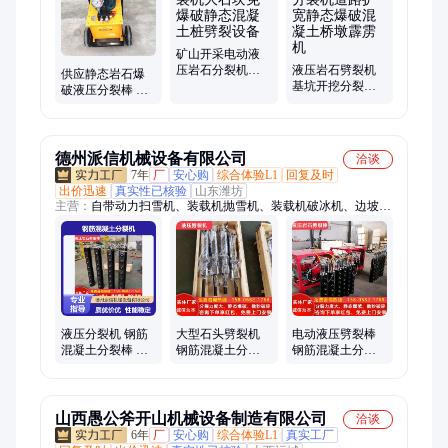
器、皮带除铁器、料仓空气炮清堵器
矿山开采电动液
压岩石分裂机大
液压岩石劈裂机
供应静态岩石爆
石块免爆破静态
基坑开挖分裂机
破液压分裂棒 混
混凝土桩劈裂设
道路扩宽静态爆
凝土路面拆除用
备
破混凝土桥墩霹
劈裂机分裂枪
雳机
德州派信机械设备有限公司
洽谈
7年
厂
安心购
综合体验L1
回复及时
出价迅速
真实性已核验
山东潍坊
主营：
自带动力扫雪机、装载机抛雪机、装载机破冰机、边坡硬
石分裂棒、钻裂一体机、挖掘机岩石锯、挖掘机破碎斗、挖掘机
筛分斗、挖掘机开沟机、挖改钻机、岩石劈裂机、非固化喷涂
机、挖掘机电杆夹、挖掘机碎草机、护栏清洗机、挖掘机碎木
机、挖掘机抱夹锯、淤泥固化搅拌头、挖掘机滚筒夯、挖掘机旋
耕机、螺旋方孔钻机、岩石劈裂棒、车载式推雪铲、高速公路绿
篱修剪机、车载式扫雪机、马路吹风机
液压分裂机 钢筋
大型石头劈裂机
电动液压劈裂棒
混凝土分裂棒 边
钢筋混凝土分裂
钢筋混凝土分裂
坡开山破石专业
机 静爆液压劈裂
机 洞采矿山岩石
分裂设备
棒
劈裂机
山西愚公斧开山机械设备制造有限公司
洽谈
6年
厂
安心购
综合体验L1
真实工厂