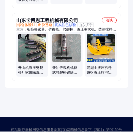
空气压缩机
开山劈石钢筋混
凝土开裂破石机
靜爆
山东卡博恩工程机械有限公司
洽谈
综合体验L1
出价迅速
真实性已核验
山东济宁
主营：
板换夹紧器、劈裂枪、劈裂棒、液压夯实机、柴油搅拌
机、顶管机、顶管出土小车、贝壳斗、岩石锯、筛分斗、洗车
机、截桩机、喷砂机、制氮机、中部取样器、单轨运输车、破碎
锤、铣挖机、绿篱修剪机、全自动升降柱、沙滩清理机、锚索张
拉机、扫雪机、硫化机、避障式割草机
开山机液压劈裂
柴油劈裂机机载
混泥土液压拆迁
棒厂家破除混凝
式劈裂棒破除混
破拆液压钳 挖机
土开山设备岩石
凝土岩石胀裂分
属具FS-80粉碎钳
胀裂分裂棒
裂棒开山机
混凝土粉碎设备
药品医疗器械网络信息服务备案(京)网药械信息备字（2021）第00159号