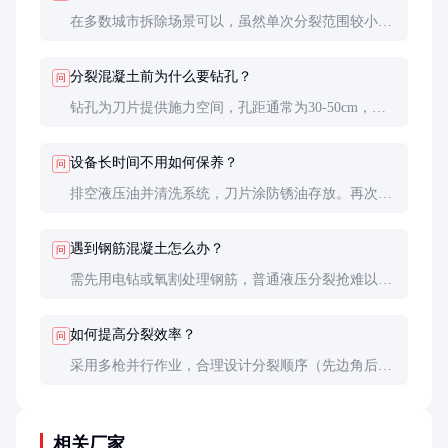
在多数城市拆除场景可以，虽然单次分裂范围较小，
但安全性高、审批简单。仅超大体积岩石破碎仍需爆
破配合。
分裂混凝土前为什么要钻孔？
问
钻孔为刀片提供施力空间，孔距通常为30-50cm，孔
深应达拆除厚度的80%。合理的孔网参数直接影响分
裂效果。
设备长时间不用如何保养？
问
排空液压油并清洗系统，刀片涂防锈油存放。再次使
用前需更换所有密封件，避免老化泄漏。
遇到钢筋混凝土怎么办？
问
需先用电钻或氧割处理钢筋，普通液压分裂抢难以直
接分裂直径＞16mm的螺纹钢。
如何提高分裂效率？
问
采用多枪并行作业，合理设计分裂顺序（先边角后中
间），保持液压系统清洁可减少故障停机。
相关厂家