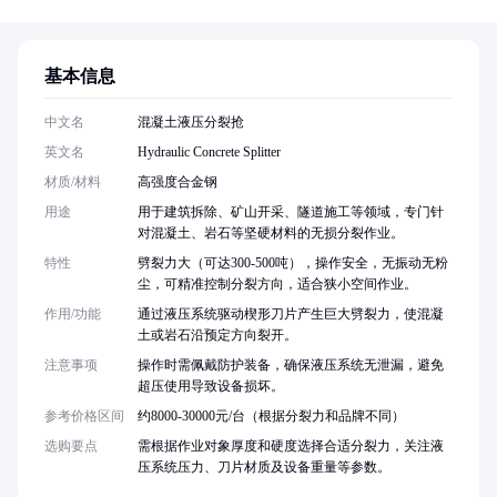
基本信息
中文名
混凝土液压分裂抢
英文名
Hydraulic Concrete Splitter
材质/材料
高强度合金钢
用途
用于建筑拆除、矿山开采、隧道施工等领域，专门针
对混凝土、岩石等坚硬材料的无损分裂作业。
特性
劈裂力大（可达300-500吨），操作安全，无振动无粉
尘，可精准控制分裂方向，适合狭小空间作业。
作用/功能
通过液压系统驱动楔形刀片产生巨大劈裂力，使混凝
土或岩石沿预定方向裂开。
注意事项
操作时需佩戴防护装备，确保液压系统无泄漏，避免
超压使用导致设备损坏。
参考价格区间
约8000-30000元/台（根据分裂力和品牌不同）
选购要点
需根据作业对象厚度和硬度选择合适分裂力，关注液
压系统压力、刀片材质及设备重量等参数。