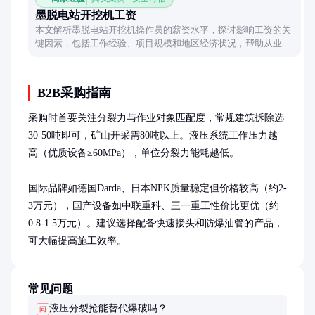
墨脱电站开挖机工资
本文解析墨脱电站开挖机操作员的薪资水平，探讨影响工资的关
键因素，包括工作经验、项目规模和地区经济状况，帮助从业者
了解行业薪酬现状。
B2B采购指南
采购时首要关注分裂力与作业对象匹配度，常规建筑拆除选
30-50吨即可，矿山开采需80吨以上。液压系统工作压力越
高（优质设备≥60MPa），单位分裂力能耗越低。

国际品牌如德国Darda、日本NPK质量稳定但价格较高（约2-
3万元），国产设备如中联重科、三一重工性价比更优（约
0.8-1.5万元）。建议选择配备快速接头和防爆油管的产品，
可大幅提高施工效率。
常见问题
液压分裂抢能替代爆破吗？
问