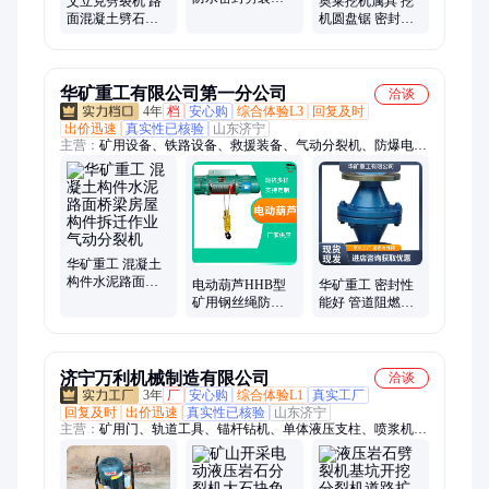
艾立克劈裂机 路
奥莱挖机属具 挖
备 混凝土梁柱无
面混凝土劈石机
机圆盘锯 密封防
声破碎分裂机
矿山分裂机 静态
尘设计 高速马达
爆破液压设备
平稳
华矿重工有限公司第一分公司
洽谈
4年
档
安心购
综合体验L3
回复及时
出价迅速
真实性已核验
山东济宁
主营：
矿用设备、铁路设备、救援装备、气动分裂机、防爆电
器、路面机械、工程机械
华矿重工 混凝土
构件水泥路面桥
电动葫芦HHB型
华矿重工 密封性
梁房屋构件拆迁
矿用钢丝绳防爆
能好 管道阻燃阻
作业 气动分裂机
起重设备 煤矿井
火器DN65开关轻
下用环链
巧 精铸阀体
济宁万利机械制造有限公司
洽谈
3年
厂
安心购
综合体验L1
真实工厂
回复及时
出价迅速
真实性已核验
山东济宁
主营：
矿用门、轨道工具、锚杆钻机、单体液压支柱、喷浆机、
风镐破碎镐、无压风门、给煤机、注浆机、矿用防火栅栏门、皮
带硫化机、洗靴机、皮带纠偏装置、凿岩机、防溢裙板、挡尘
帘、矿车轮对、轨道轮、地辊、搅拌桶、矿用电机车、皮带清扫