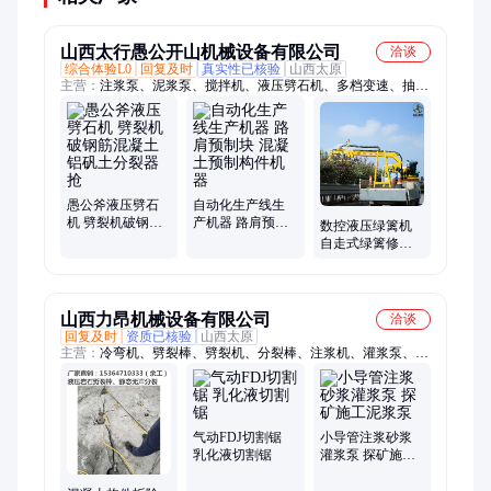
山西太行愚公开山机械设备有限公司
洽谈
综合体验L0
回复及时
真实性已核验
山西太原
主营：
注浆泵、泥浆泵、搅拌机、液压劈石机、多档变速、抽稀
泥浆、煤矿抽黄泥、道路修剪机、绿篱修剪机、桥梁压浆机、高
速修剪机、井下灌浆泵、活塞泵螺杆泵、大流量注浆机、水泥浆
单缸泵、灌浆泵灰浆泵、灰浆矿渣排污泵、高速公路修剪机、地
基加固灌浆泵、供水专用输水泵、高压电动灌浆泵、陶瓷石蜡输
送泵、煤矿堵漏注浆机、桥梁堵漏灰浆泵、高压注浆灌浆泵、三
缸卧式注浆机
愚公斧液压劈石
自动化生产线生
机 劈裂机破钢筋
产机器 路肩预制
数控液压绿篱机
混凝土铝矾土分
块 混凝土预制构
自走式绿篱修剪
裂器抢
件机器
机 车载多功能割
草机
山西力昂机械设备有限公司
洽谈
回复及时
资质已核验
山西太原
主营：
冷弯机、劈裂棒、劈裂机、分裂棒、注浆机、灌浆泵、泥
浆泵、输送泵、注浆泵、砂浆泵、弯拱机、弯管机、卷圆机、压
浆机、张拉机、张拉千斤顶、气动带锯、隔膜泵、沙浆泵、智能
张拉、智能压浆、气动切割锯、BW泥浆泵、无火花切割锯
气动FDJ切割锯
小导管注浆砂浆
乳化液切割锯
灌浆泵 探矿施工
泥浆泵