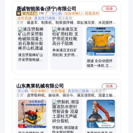
晟诚智能装备(济宁)有限公司
洽谈
1年
厂
安心购
综合体验L1
回复及时
出价迅速
真实性已核验
浙江嘉兴
主营：
吸盘车、制浆机、制浆搅拌桶、双缸液压剪、水泥搅拌
桶、矿灯充电柜、大开口大力剪、玻璃安装机械手
单体液压支柱矿
液压劈裂棒矿山
用柱鞋 支护用尼
开采劈裂枪破除
龙柱靴 高分子阻
晟诚 全自动搅拌
混凝土岩石胀裂
燃
储浆一体机 立式
分裂棒开山机晟
高浓制浆机混凝
诚
土高速制浆设备
山东奥莱机械有限公司
洽谈
安心购
综合体验L1
出价迅速
真实性已核验
山东济宁
主营：
皮带取样机、振动夯、筛分斗、液压顶管机、混凝土输送
泵、液压扳手、制氮机、单轨运输车、激光切割机、沥青拌合
机、挖机清淤泵、相贯线切割机、电磁吸盘、滑移装载机、蒸汽
养护机、升降柱、扫地车、热熔划线机、皮带硫化机、挖机加长
臂、破碎锤、避障式割草机、隧道凿毛机、护栏清洗机、马路吹
风机
劈裂机 潮湿隧道
防水密封劈裂设