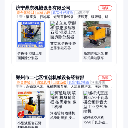
济宁鼎东机械设备有限公司
洽谈
综合体验L1
出价迅速
真实性已核验
山东济宁
主营：
滚筒夯、扫地车、短管置换设备、液压剪、破碎锤、锚索
切割机、破冰机、等离子切割机、劈裂机、岩石锯、板换夹紧
器、焊网机、顶管机、皮带取样机、生物质燃烧机、喷砂机、激
光除锈机、制氮机、装载机扫路车、马路吹风机、铣挖机、污水
处理设备、洗车机、截桩机、轨道运输车
艾立克 劈裂棒 静
态胀裂破石器 混
凝土地面拆除分
劈裂棒 混凝土地
鼎东防汛水泵 拖
裂器
面拆除分裂器 矿
车式柴油泵车 柴
山爆破机械 分裂
油机抽水泵24小
棒
时服务
郑州市二七区恒创机械设备经营部
洽谈
综合体验L0
回复及时
出价迅速
真实性已核验
河南郑州
主营：
永磁防汛泵、永磁防汛泵车、大流量排涝泵、液压湿喷
机、混凝土输送泵、液压铣刨机、液压破桩机、液压绳锯机、液
压注浆泵、柴油防汛排水泵、排水方舱、移动照明灯塔、客土喷
播机、泥沙分离机、圆盘过滤机、智能张拉压浆、路面抛丸机、
非固化喷涂机、封闭式扫地机、劈裂机劈裂棒、电动绳锯机、抛
雪机、除雪铲、除雪滚刷、融雪剂撒布机
河道堤坝 喷播机
机身耐磨损 按需
螺杆式空压机
定制 豫工机械
75/90千瓦永磁变
小型液压岩石劈
频静音大型工业
裂棒分裂器开石