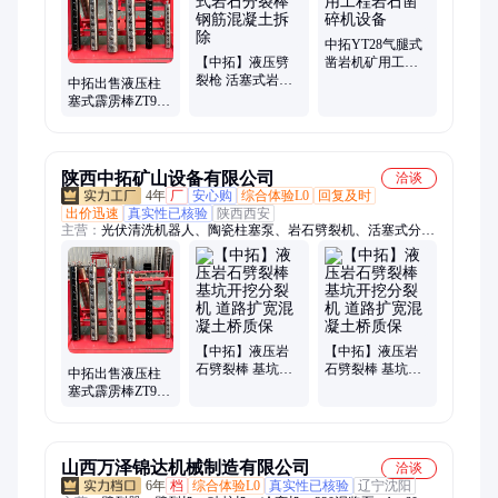
中拓YT28气腿式
【中拓】液压劈
凿岩机矿用工程
裂枪 活塞式岩石
岩石凿碎机设备
中拓出售液压柱
分裂棒 钢筋混凝
塞式霹雳棒ZT90
土拆除
型体岩石的分裂
和混凝土的破除
陕西中拓矿山设备有限公司
洽谈
4年
厂
安心购
综合体验L0
回复及时
出价迅速
真实性已核验
陕西西安
主营：
光伏清洗机器人、陶瓷柱塞泵、岩石劈裂机、活塞式分裂
棒、潜孔钻机、洗车台、张拉千斤顶
【中拓】液压岩
【中拓】液压岩
石劈裂棒 基坑开
石劈裂棒 基坑开
中拓出售液压柱
挖分裂机 道路扩
挖分裂机 道路扩
塞式霹雳棒ZT90
宽混凝土桥质保
宽混凝土桥质保
型体岩石的分裂
和混凝土的破除
山西万泽锦达机械制造有限公司
洽谈
6年
档
综合体验L0
真实性已核验
辽宁沈阳