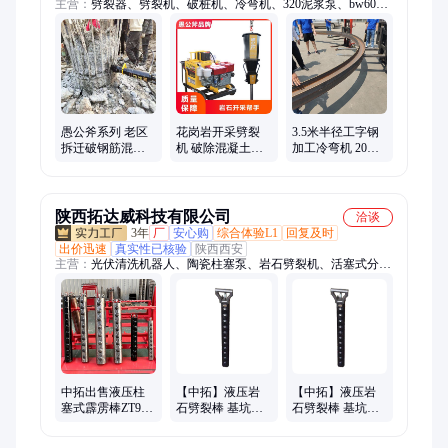
主营：
劈裂器、劈裂机、破桩机、冷弯机、320泥浆泵、bw600
泥浆泵、bw250泥浆泵、bw150泥浆泵、高压灌浆泵、角钢卷圆
机、角钢弯圆机、三缸泥浆泵、角钢弯弧机、圆管弯拱机、角钢
折弯机、h型钢压弯机、h型钢滚弯机、h型钢煨弯机、h型钢弯弧
机、bw320型泥浆泵、250泥浆泵、600泥浆泵、150泥浆泵、型
钢冷弯机、型钢弯曲机
愚公斧系列 老区
花岗岩开采劈裂
3.5米半径工字钢
拆迁破钢筋混凝
机 破除混凝土岩
加工冷弯机 20号
土分裂机 高速隧
石胀裂分裂棒 静
槽钢加工3米半径
道桥墩破拆分裂
爆矿用开山机
万泽弯弧机
枪
陕西拓达威科技有限公司
洽谈
3年
厂
安心购
综合体验L1
回复及时
出价迅速
真实性已核验
陕西西安
主营：
光伏清洗机器人、陶瓷柱塞泵、岩石劈裂机、活塞式分裂
棒、智能张拉、洗车机、泥浆泵、注浆泵、钻机
中拓出售液压柱
【中拓】液压岩
【中拓】液压岩
塞式霹雳棒ZT90
石劈裂棒 基坑开
石劈裂棒 基坑开
型体岩石的分裂
挖分裂机 道路扩
挖分裂机 道路扩
和混凝土的破除
宽混凝土桥质保
宽混凝土桥质保