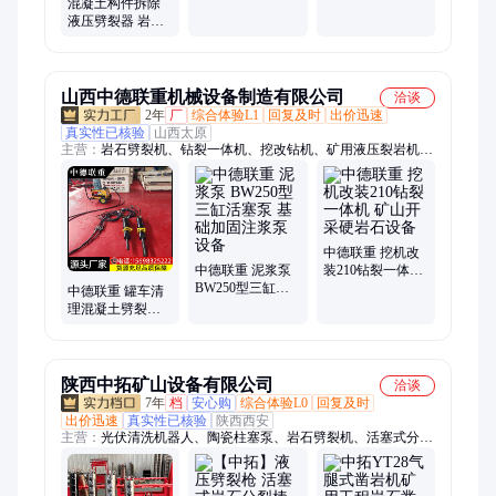
混凝土构件拆除
液压劈裂器 岩石
快速分离分裂抢
山西中德联重机械设备制造有限公司
洽谈
2年
厂
综合体验L1
回复及时
出价迅速
真实性已核验
山西太原
主营：
岩石劈裂机、钻裂一体机、挖改钻机、矿用液压裂岩机、
岩石分裂机、岩石劈裂棒、挖改光伏钻
中德联重 挖机改
中德联重 泥浆泵
装210钻裂一体机
BW250型三缸活
矿山开采硬岩石
中德联重 罐车清
塞泵 基础加固注
设备
理混凝土劈裂机
浆泵设备
手提式岩石分裂
机 矿石开采设备
陕西中拓矿山设备有限公司
洽谈
7年
档
安心购
综合体验L0
回复及时
出价迅速
真实性已核验
陕西西安
主营：
光伏清洗机器人、陶瓷柱塞泵、岩石劈裂机、活塞式分裂
棒、潜孔钻机、洗车台、张拉千斤顶、锚具