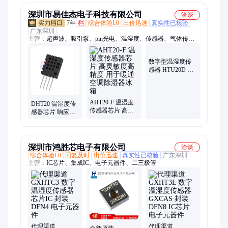
芯片
深圳市易佳杰电子科技有限公司
洽谈
7年
档
综合体验L0
出价迅速
真实性已核验
广东深圳
主营：
超声波、吸引泵、pin光电、温湿度、传感器、气体传感
器、变送器、气体压力、相机自动、红外光电、控制设备、线性
霍尔、石油化工、汽车电子
数字型温湿度传
感器 HTU20D 高
精度I2C通讯传感
芯片
AHT20-F 温湿度
DHT20 温湿度传
传感器芯片 高灵
感器芯片 响应迅
敏度高精度 用于
速高稳定性 用于
暖通空调除湿器
暖通空调除湿器
冰箱
冰箱
深圳市鸿胜芯电子有限公司
洽谈
综合体验L0
回复及时
出价迅速
真实性已核验
广东深圳
主营：
IC芯片、集成IC、电子元器件、二三极管
代理渠道
代理渠道