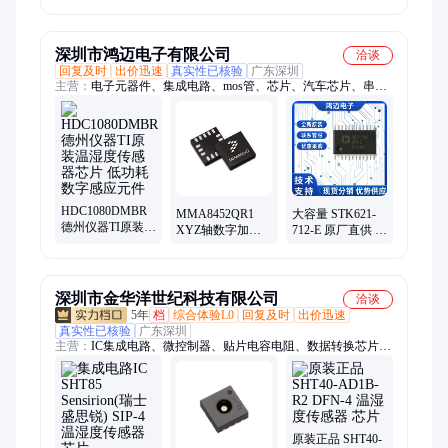
仪器 SOP-8 放大
QFN48 USB芯片
器 原装可直拍
原装现货可直拍
深圳市鸿迈电子有限公司
洽谈
回复及时
出价迅速
真实性已核验
广东深圳
主营：
电子元器件、集成电路、mos管、芯片、汽车芯片、串口
拓展芯片、电源管理芯片、存储芯片、电源芯片、车规芯片、
NXP芯片、TI芯片、ADI芯片、电源模块、单片机、IGBT管、存
储ic、ic、二极管、三极管、晶体管、GPU、驱动ic、元器件配
单、bom表配单
HDC1080DMBR
MMA8452QR1
大容量 STK621-
德州仪器TI原装温
XYZ轴数字加速
712-E 原厂直供 大
湿度传感器芯片
计温湿度传感器
数据存储 Wifi模
低功耗数字感应
医疗额温枪体温
块 通信网络
元件
计芯片ic
深圳市金华洋世纪科技有限公司
洽谈
5年
档
综合体验L0
回复及时
出价迅速
真实性已核验
广东深圳
主营：
IC集成电路、微控制器、贴片电容电阻、数据转换芯片、
射频无线芯片、传感器、滤波器 振荡器、继电器
原装正品 SHT40-