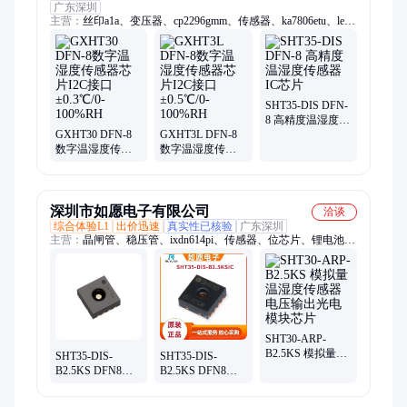
广东深圳
主营：
丝印a1a、变压器、cp2296gmm、传感器、ka7806etu、led
电平、锂电池、贴片mcu、丝印g3q、bcx5616ta、ax3514asa、cbb
电容、sa7527str、tpf144-vr、wm8746eds、丝印cbz、ww1贴片、
pca9535pw、封装bga、74vhc08mx、ws05-4r2p、ssm3j09fu、
rpf09040b、贴片bga、mb15024gp、ssm3k16fv
SHT35-DIS DFN-
8 高精度温湿度传
GXHT30 DFN-8
GXHT3L DFN-8
感器IC芯片
数字温湿度传感
数字温湿度传感
器芯片I2C接口
器芯片I2C接口
±0.3℃/0-100%RH
±0.5℃/0-100%RH
深圳市如愿电子有限公司
洽谈
综合体验L1
出价迅速
真实性已核验
广东深圳
主营：
晶闸管、稳压管、ixdn614pi、传感器、位芯片、锂电池、
放大器、存储容、逆变器、稳压器、电池板、控制器、整流管、
碳化硅、警报器、充电器、保险丝、钽电容、电源板、收发器、
处理器、接触器、贴片mos、整流器、存储器
SHT30-ARP-
B2.5KS 模拟量温
SHT35-DIS-
SHT35-DIS-
湿度传感器电压
B2.5KS DFN8丝
B2.5KS DFN8
输出光电模块芯
印SHT35 数字温
2.4~5.5V 湿敏/数
片
湿度传感器芯片
字温湿度传感器