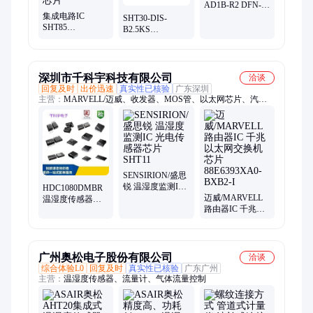
AD1B-R2 DFN-4
集成电路IC
温湿度传感器 芯
SHT30-DIS-
SHT85
片
B2.5KS
Sensirion(瑞士盛
Sensirion(瑞士盛
思锐) SIP-4 温湿
思锐) DFN-8 温湿
度传感器芯片
度传感器 芯片
深圳市千科宇科技有限公司
洽谈
回复及时
出价迅速
真实性已核验
广东深圳
主营：
MARVELL/迈威、收发器、MOS管、以太网芯片、汽车
芯片、驱动芯片、霍尔效应传感器、稳压芯片、交换机芯片、蓝
牙芯片、通讯芯片、博通芯片、网通WiFi芯片、路由器芯片、充
电IC、电源IC、集成电路IC、MCU单片机、微控制器、监控
IC、音频IC、感应器、场效应管、工控IC、REALTEK/瑞昱
SENSIRION/盛思
锐 温湿度监测IC
HDC1080DMBR
光电传感器芯片
迈威/MARVELL
温湿度传感器芯
SHT11
路由器IC 千兆以
片 影音导航感测
太网交换机芯片
器 TI/德州仪器
88E6393XA0-
BXB2-I
广州奥松电子股份有限公司
洽谈
综合体验L0
回复及时
真实性已核验
广东广州
主营：
温湿度传感器、流量计、气体流量控制