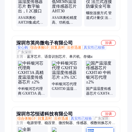
螺纹连接方式 管
ASAIR奥松
ASAIR奥松精度
道式计量仪 法兰
AHT20集成式温
高、功耗低
式连接 防爆安全
湿度传感器芯片
MEMS温湿度传
可靠
数字输出，I 2C接
感器芯片AHT30
口
深圳市英尚微电子有限公司
洽谈
安心购
综合体验L0
回复及时
出价迅速
真实性已核验
广东深圳
主营：
蓝牙芯片、语音识别芯片、单片机、存储ic
中科银河芯代理
中科银河芯代理
GXHT30 温湿度
国产温湿度传感
商 GXHT3A 高精
传感器芯片 ±3%
器芯片 GXHT40
度温湿度传感器
I2C
中科银河芯代理
芯片 ±2%
±2%
深圳市芯恒诺科技有限公司
洽谈
综合体验L0
回复及时
出价迅速
真实性已核验
广东深圳
主营：
电源管理、稳压管、微控制器、传感器、模数转换芯片
ADC、模块、继电器、集成电路、稳压器、电容、控制器、连接