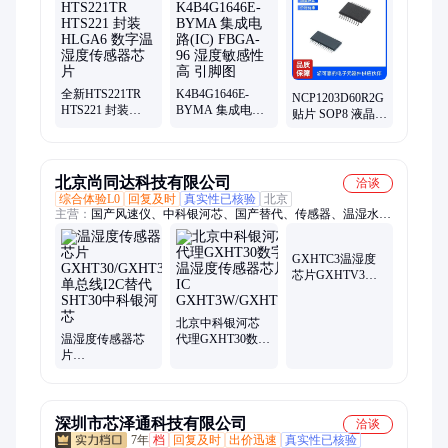
器、储存IC、MOS管、逻辑器件
全新HTS221TR
K4B4G1646E-
NCP1203D60R2G
HTS221 封装
BYMA 集成电路
贴片 SOP8 液晶电
HLGA6 数字温湿
(IC) FBGA-96 湿
源管理芯片全新
度传感器芯片
度敏感性高 引脚
图
北京尚同达科技有限公司
洽谈
综合体验L0
回复及时
真实性已核验
北京
主营：
国产风速仪、中科银河芯、国产替代、传感器、温湿水一
体、传感器芯片、中科院
GXHTC3温湿度
芯片GXHTV3中
科银河芯智慧农
业智能家居传感
北京中科银河芯
器IC
温湿度传感器芯
代理GXHT30数字
片
温湿度传感器芯
GXHT30/GXHT31
片IC
单总线I2C替代
GXHT3W/GXHTV3
SHT30中科银河芯
深圳市芯泽通科技有限公司
洽谈
7年
档
回复及时
出价迅速
真实性已核验