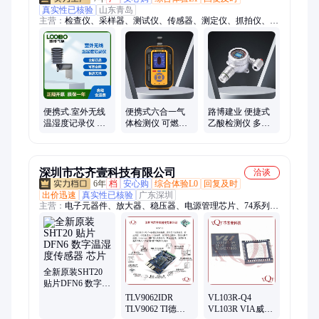
真实性已核验
山东青岛
主营：
检查仪、采样器、测试仪、传感器、测定仪、抓拍仪、检
测仪、测定bod5、污水厂bod、泵吸静电、检测油烟、汽车黑
烟、称重系统、静电收集、voc分析仪、过滤效率、大气颗粒、
曼黑度仪、测定油烟、恒湿半自动、烟气分析仪、路恒流大气、
检测分析仪、烟气黑度仪、生化需氧量、口罩颗粒物
便携式.室外无线
便携式六合一气
路博建业 便捷式
温湿度记录仪 高
体检测仪 可燃气
乙酸检测仪 多级
精度温湿芯片式
体氧气硫化氢氨
校准 泵吸式气体
传感器
气氰化氢测量仪
检测仪 C2H4O2
深圳市芯齐壹科技有限公司
洽谈
6年
档
安心购
综合体验L0
回复及时
出价迅速
真实性已核验
广东深圳
主营：
电子元器件、放大器、稳压器、电源管理芯片、74系列逻
辑芯片、传感器、芯片批发、控制器、集成电路
全新原装SHT20
贴片DFN6 数字温
湿度传感器 芯片
TLV9062IDR
VL103R-Q4
TLV9062 TI德州
VL103R VIA威盛