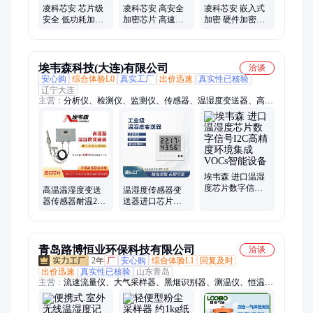
凌科芯安 芯片级
凌科芯安 高安全
凌科芯安 嵌入式
安全 低功耗加密
加密芯片 高速数
加密 硬件加密芯
芯片 贴片易安装
据处理 贴片式设
片 多场景兼容 低
数据传输防护
计 应用广泛
功耗安全芯片
埃韦森科技(大连)有限公司
洽谈
安心购
综合体验L0
真实工厂
出价迅速
真实性已核验
辽宁大连
主营：
分析仪、检测仪、监测仪、传感器、温湿度变送器、高温
温湿度变送器、消毒剂传感器、烟气湿度仪、水质监测仪、消毒
剂分析仪、余氯分析仪、浊度分析仪、过氧乙酸分析仪、多参数
水质分析仪、污水检测仪器、COD分析仪、电导率仪、ORP检测
仪、PH测定仪
埃韦森 进口温湿
度芯片数字信号
高温温湿度变送
温湿度传感器变
I2C高精度环境集
器传感器耐温200
送器进口芯片
成VOCs智能设备
度进口芯片现场
RS485通讯动环常
显示4-20ma输出
温数据中心方舱
监测
青岛路博恒业环保科技有限公司
洽谈
2年
厂
安心购
综合体验L1
回复及时
出价迅速
真实性已核验
山东青岛
主营：
流速流量仪、大气采样器、黑烟识别器、测温仪、恒温恒
湿称重系统、气体、采样器、检测仪、林格曼黑度仪、数采仪、
油气回收检测仪、生物安全柜、天平、土壤、β射线扬尘、风速