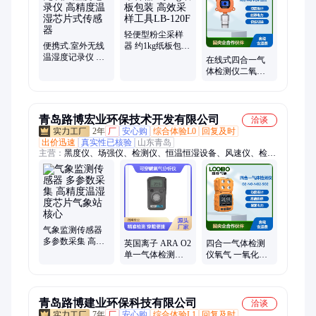
仪、测距仪、辐照计、辐射仪、在线自动水质采样器、油烟检测
仪、烟尘烟气分析仪、噪声计、粉尘仪、重金属多参数水质检测
仪
轻便型粉尘采样
便携式.室外无线
器 约1kg纸板包装
温湿度记录仪 高
高效采样工具LB-
在线式四合一气
精度温湿芯片式
120F
体检测仪二氧化
传感器
氮磷化氢氰化氢
CLO2气体浓度分
析仪
青岛路博宏业环保技术开发有限公司
洽谈
2年
厂
安心购
综合体验L0
回复及时
出价迅速
真实性已核验
山东青岛
主营：
黑度仪、场强仪、检测仪、恒温恒湿设备、风速仪、检测
箱、外置泵、电磁兼容、自动采样器、流速监测仪、紫外辐照
仪、水质监测仪、黑烟识别器、黑球指数仪、水质采样器、水质
速测箱、风速测量仪、甲醛测试仪、明渠流量计、孔口流量计、
微电脑控制器、电磁场测量仪、微生物采样器、手持式抓拍仪、
气溶胶采样器
气象监测传感器
多参数采集 高精
英国离子 ARA O2
四合一气体检测
度温湿度芯片气
单一气体检测仪
仪氧气 一氧化氮
象站核心
实时显示读数 可
二氧化氮 二氧化
穿戴氧气分析仪
硫气体测试仪
青岛路博建业环保科技有限公司
洽谈
7年
厂
安心购
综合体验L1
回复及时