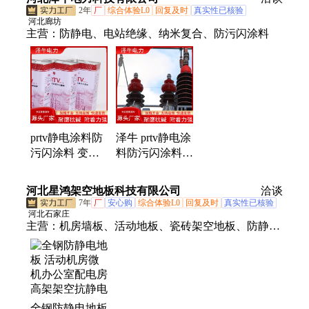
2年
厂
综合体验L0
回复及时
真实性已核验
河北廊坊
主营：
防静电、电站绝缘、纳米复合、防污闪涂料
prtv静电涂料防
泽牛 prtv静电涂
污闪涂料 变点
料防污闪涂料
点防闪络 绝缘
RTV-Ⅱ防闪络
子用漆 泽牛
绝缘涂料 5KG
河北星鸿架空地板科技有限公司
洽谈
桶
7年
厂
安心购
综合体验L0
回复及时
真实性已核验
河北石家庄
主营：
机房墙板、活动地板、瓷砖架空地板、防静电
地板、全钢防静电地板、陶瓷防静电、全钢防静电、
陶瓷防静电地板、无边防静电地板、硫酸钙防静电地
板、通风防静电地板、瓷质防静电地板、机房金属墙
板、机房专用墙板、静电地板机房、电脑机房地板、
全钢防静电地板
机房通风地板、网络架空地板、机房网络地板、架空