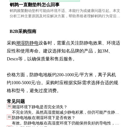
鹌鹑一直翻垫料怎么回事
鹌鹑频繁翻动垫料可能由环境不适、本能行为或健康问题引起。本文
分析三种主要原因及对应解决方案，帮助养殖者理解鹌鹑行为背后的
需求并提供改善建议。
B2B采购指南
采购
潮湿防静电
设备时，需重点关注防静电效果、环境适
应性和使用寿命。建议选择知名品牌的产品，如3M、
Desco等，以确保质量和售后服务。

价格方面，防静电地板约200-1000元/平方米，离子风机
约1000-5000元/台。采购时应根据实际需求选择合适的规
格和型号，避免过度消费。
常见问题
问
潮湿环境下静电是否完全消失？
不完全消失。虽然高湿度能减少静电积累，但仍可能产生静
问
防静电地板在潮湿环境下是否有效？
电，需结合其他防静电措施。
有效。防静电地板在高湿度环境下仍能保持良好的导电性，但