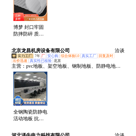
博梦 封口牢固
防摔防碎 质量
保障 防静电袋
珍珠棉
北京龙昌机房设备有限公司
洽谈
7年
厂
安心购
综合体验L0
真实工厂
回复及时
出价迅速
真实性已核验
北京
主营：
pvc地板、架空地板、钢制地板、防静电地
板、全钢防静电地板、陶瓷防静电地板、硫酸钙防静
电地板、机房防静电地板、防静电活动地板、OA网
络地板、机房墙板、地板机房、静电地板、pvc胶地
板、除静电铜丝、墙板彩钢板、机房金属墙板、机房
专用墙板、架空活动地板、抗静电、六面包钢网络地
板、地板、网络地板、金属墙板、活动地板
全钢陶瓷防静电
活动地板 抗静
电地板砖 机械
强度高
河北泽牛电力科技有限公司
洽谈