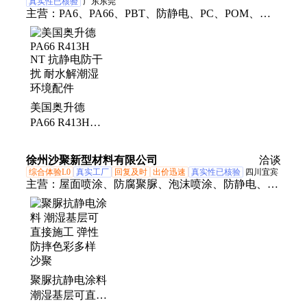
真实性已核验
广东东莞
主营：
PA6、PA66、PBT、防静电、PC、POM、
PC/ABS、科思创、美国杜邦、日本宝理、日本东
丽、日本旭化成
美国奥升德
PA66 R413H
NT 抗静电防干
扰 耐水解潮湿
徐州沙聚新型材料有限公司
洽谈
环境配件
综合体验L0
真实工厂
回复及时
出价迅速
真实性已核验
四川宜宾
主营：
屋面喷涂、防腐聚脲、泡沫喷涂、防静电、防
水聚脲、聚脲涂料、聚脲喷涂、聚脲耐高温涂料、屋
面防水、防水涂料、沙聚新型材料、室内游乐园聚
脲、聚脲防水涂料、刮涂型聚脲、防水防腐聚脲涂
料、双组份聚脲涂料、手工聚脲涂料、喷涂防水涂
料、单组分手工聚脲涂料、车库顶板聚脲防水、屋顶
聚脲抗静电涂料
用聚脲涂料、墙面手工聚脲涂料、体育看台聚脲涂
潮湿基层可直接
料、污水池防腐聚脲涂料、聚脲快干涂料、聚脲高弹