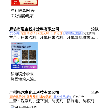
冲孔隔离网 表
面处理静电喷涂
安全 友安 具备
防爬特性
廊坊市迎鑫粉末涂料有限公司
洽谈
安心购
综合体验L1
回复及时
出价迅速
真实性已核验
河北廊坊
主营：
粉末涂料、环氧粉末涂料、环氧聚酯粉末涂
料、防静电、聚酯粉末涂料、彩色粉末塑粉、热固型
粉末涂料、耐湿热粉末涂料、无光粉末涂料、环氧聚
酯固化粉末涂料、丙烯酸树脂粉末涂料、丙烯酸粉末
涂料、丙烯酸树脂粉末漆、高光丙烯酸粉末涂料、金
属粉末涂料、锤纹粉末涂料、新型固体塑粉、静电喷
涂塑粉、环氧聚酯粉末漆、防火聚酯粉末涂料、户外
静电喷涂粉末
聚酯粉末涂料、聚酯防腐粉末涂料、氟碳粉末涂料、
热固性粉末涂料
热塑性粉末涂料、尼龙粉末涂料
功能 金属表面
防 使用寿命长
广州拓尔惠化工科技有限公司
洽谈
华胜迎鑫
综合体验L0
回复及时
出价迅速
真实性已核验
广东广州
主营：
洗涤剂、流平剂、防沉剂、防静电、防雾剂、
涂层剂、防雾涂层、防水涂层、涂料助剂、有机溶