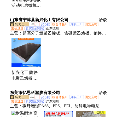
活动机房微机办
活动地板、静电地板、网络地板、oa网络地板、架空
公室配电房高架
地板
架空抗静电
山东省宁津县新兴化工有限公司
洽谈
5年
厂
安心购
综合体验L0
真实工厂
回复及时
出价迅速
真实性已核验
山东德州
主营：
超高分子量聚乙烯板、含硼聚乙烯板、铺路垫
板、防静电、防辐射聚乙烯板、超高分子量聚乙烯异
形件、支腿垫板、防中子屏蔽材料、高密度聚乙烯
板、Hdpe阻沙板、HDPE板、冰球场围栏、足球回弹
板、pp板、仿真冰板
新兴化工 防静
电聚乙烯板 抗
静电板材 支持
定制T—225
东莞市亿思科塑胶有限公司
洽谈
7年
厂
安心购
综合体验L0
真实工厂
回复及时
出价迅速
真实性已核验
广东潮州
主营：
碳纤增强PA66、PPS、PEI、防静电导电尼
龙、PEEK、黑色加纤PEI、pps塑胶、咖啡色pps、黑