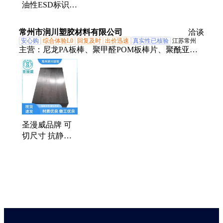
鼠标、ESD文件栏文件架
油性ESD标识笔
抗静电操控套件
标识清晰
防静电性能卓越
恒创
常州市润川塑胶材料有限公司
洽谈
安心购
综合体验L0
回复及时
出价迅速
真实性已核验
江苏常州
主营：
尼龙PA板棒、聚甲醛POM板棒片、聚酰亚胺
PI板棒、防静电PEEK板、四氟PTFE板棒、聚丙烯pp
板棒、高分子聚乙烯hdpe板棒、聚氯乙烯PVC板棒、
一氟Pfa板棒、二氟PVDF板棒、三氟PCTFE板棒、聚
醚酰亚胺PEI板棒、聚砜PSU板棒、聚苯砜PPSU板
棒、聚苯硫醚PPS板棒、聚酯PET板棒、聚酯PBT板
棒、POM+PTFE板棒、聚碳酸酯PC板棒、亚克力
圣漫威品牌 可
PMMA板棒、聚酰胺酸PAA溶液、HPP板棒、ABS板
切尺寸 抗静电
棒
PEEK板 不吸附
微小颗粒 高效
防静电