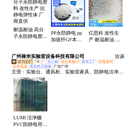
色pps、pps塑料、lcp塑胶、环保pps、lcp塑料、pa6塑
胶、pei塑胶、耐磨pa6、pa66塑胶、导电peek、pa9t塑
胶、pa6t塑胶、高温pa6t
耐温耐油 高分
PP永防静电 pp
亿思科 改性生
子永防静电塑料
加玻纤GF本色
产 耐温耐油 高
改性生产 抗静
长效抗静电塑料
分子永防静电塑
电弹性体 厂商
表面电阻率
料 抗静电弹性
广州禄米实验室设备科技有限公司
直供
洽谈
10E9-10E11
体
7年
厂
安心购
综合体验L0
真实工厂
回复及时
出价迅速
真实性已核验
广东广州
主营：
实验台、通风柜、实验室家具、防静电洁净
棚、实验室通风系统、实验室装修、实验室设计、实
验室气体、洁净室、洁净车间、取材台、仪器台、天
平台、高温台、试剂柜、药品柜、器皿柜、器械柜、
安全柜、防爆柜、样品柜、风淋室、货淋室
LUMI 洁净棚
PVC防静电帘
无尘室净化棚