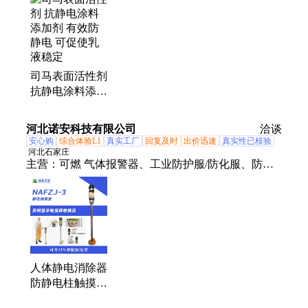
剂、防雾镀膜、防护口罩、纳米涂层、防雾涂料、防
水涂料、表面活性剂、多功能助剂、水性分散剂、防
水驱水剂、涂料成膜助剂、玻璃薄膜涂层、防汗防腐
蚀涂料、涂料油墨分散剂、汽车玻璃防雾剂、玻璃纳
司马表面活性剂
米防雾涂层、线路板防水涂层
抗静电涂料添加
剂 有效防静电
可促使乳液稳定
河北诺安科技有限公司
洽谈
安心购
综合体验L1
真实工厂
回复及时
出价迅速
真实性已核验
河北石家庄
主营：
可燃 气体报警器、工业防护服/防化服、防爆
长管呼吸器、防静电、正压式空气呼吸器、洗眼器、
空气呼吸器充气泵、静电消除器、送风式长管呼吸
器、消防防化服/全封闭、无线磁吸气体报警器、食堂
餐饮燃气报警器、工商户可燃气体报警器、长管呼吸
器、消防员防化服、半封闭防护服、轻型防化服、防
爆充气箱、防爆充气桶、消防呼吸充气泵、消防避火
人体静电消除器
服、防火防化服、复合洗眼器、六合一气体检测仪
防静电柱触摸式
球防爆工业静电