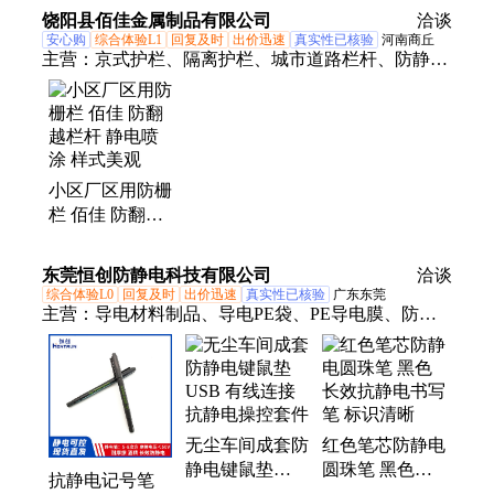
释放柱桩仪
饶阳县佰佳金属制品有限公司
洽谈
安心购
综合体验L1
回复及时
出价迅速
真实性已核验
河南商丘
主营：
京式护栏、隔离护栏、城市道路栏杆、防静
电、市政交通护栏、喷塑铁艺围栏、文化护栏
小区厂区用防栅
栏 佰佳 防翻越
栏杆 静电喷涂
样式美观
东莞恒创防静电科技有限公司
洽谈
综合体验L0
回复及时
出价迅速
真实性已核验
广东东莞
主营：
导电材料制品、导电PE袋、PE导电膜、防静
电材料制品、防静电文具、防静电塑料薄膜、黑色防
静电、防静电塑胶、防静电包装、防静电PE带、防静
电导电条、防静电硒鼓包装纸、防静电保护膜、防静
电硬胶套、防静电文件袋、防静电工卡套、防静电卡
无尘车间成套防
红色笔芯防静电
套、防静电胶带、防静电文件夹、防静电过塑膜、防
静电键鼠垫
圆珠笔 黑色长
静电资料夹、防静电笔、防静电垃圾袋、防静电键盘
抗静电记号笔
USB 有线连接
效抗静电书写笔