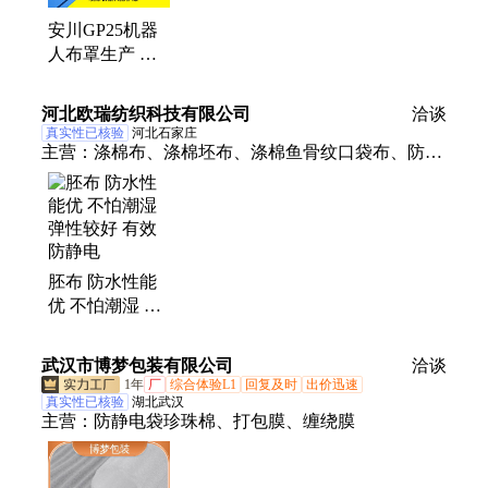
护服、冲锋衣、T恤衫
安川GP25机器
人布罩生产 有
防静电功能 适
用于水汽较多的
河北欧瑞纺织科技有限公司
洽谈
潮湿环境
真实性已核验
河北石家庄
主营：
涤棉布、涤棉坯布、涤棉鱼骨纹口袋布、防静
电、涤棉斜纹布、工装斜纹布、手术服面料、线绢、
纱卡
胚布 防水性能
优 不怕潮湿 弹
性较好 有效防
静电
武汉市博梦包装有限公司
洽谈
1年
厂
综合体验L1
回复及时
出价迅速
真实性已核验
湖北武汉
主营：
防静电袋珍珠棉、打包膜、缠绕膜