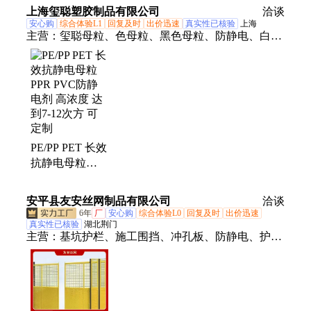
抗静电网格
上海玺聪塑胶制品有限公司
洽谈
安心购
综合体验L1
回复及时
出价迅速
真实性已核验
上海
主营：
玺聪母粒、色母粒、黑色母粒、防静电、白色
母粒、彩色色母
PE/PP PET 长效
抗静电母粒
PPR PVC防静
电剂 高浓度 达
安平县友安丝网制品有限公司
洽谈
到7-12次方 可
6年
厂
安心购
综合体验L0
回复及时
出价迅速
定制
真实性已核验
湖北荆门
主营：
基坑护栏、施工围挡、冲孔板、防静电、护栏
网、圆孔网、冲孔围挡、不锈钢冲孔网、筛网板、圆
孔托盘、穿孔板、冲孔通风网板、市政护栏、锌钢护
栏、草坪护栏、道路护栏、小区围栏、电梯门井口