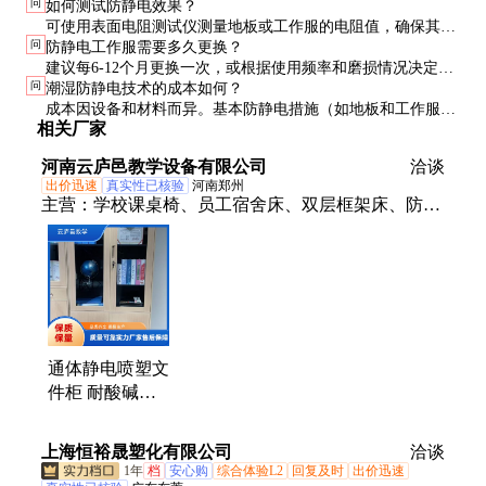
问
如何测试防静电效果？
需定期维护以确保性能。
可使用表面电阻测试仪测量地板或工作服的电阻值，确保其在
问
防静电工作服需要多久更换？
规定范围内（通常为10^6-10^9欧姆）。
建议每6-12个月更换一次，或根据使用频率和磨损情况决定。
问
潮湿防静电技术的成本如何？
清洗时需使用专用洗涤剂以保持导电性。
成本因设备和材料而异。基本防静电措施（如地板和工作服）
相关厂家
约500-2000元/人，高端设备（如离子风机）可能达5000元以
上。
河南云庐邑教学设备有限公司
洽谈
出价迅速
真实性已核验
河南郑州
主营：
学校课桌椅、员工宿舍床、双层框架床、防静
电、太空舱上下床、文件柜、公寓床、拆装床
通体静电喷塑文
件柜 耐酸碱防
生锈 南方潮湿
厂区台账存放柜
上海恒裕晟塑化有限公司
洽谈
体
1年
档
安心购
综合体验L2
回复及时
出价迅速