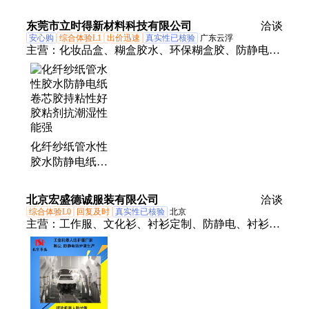
施工 弹性防摔
涂料
色彩多样 沙聚
东莞市立时得新材料科技有限公司
洽谈
安心购
综合体验L1
出价迅速
真实性已核验
广东云浮
主营：
化妆品盒、糊盒胶水、环保糊盒胶、防静电、
制作包装袋、高温热封胶、高速糊盒胶、纸袋热封胶
水
化纤纱纸管水性
胶水防静电纸卷
芯胶持粘性好胶
粘剂抗潮湿性能
北京宏盛德诚服装有限公司
洽谈
强
综合体验L0
回复及时
真实性已核验
北京
主营：
工作服、文化衫、衬衫定制、防静电、衬衫订
做、工装定制、衬衣定做、衬衫定做、工服定做、订
制polo衫、定做polo衫、定做t恤衫、订制t恤衫、订做t
恤衫、定做广告衫、订做广告衫、订制广告衫、圆领t
恤定做、潮男装纯棉t恤、翻领短袖polo衫、螺纹领弹
力t恤、刺绣纯棉打底衫、男士纯棉打底衫、机器人防