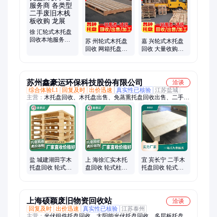
购、塑料托盘、二手托盘、双面托盘、物流仓库、木质托盘、废
弃木板、多层板收购、垫仓板收购
徐 汇轮式木托盘
回收本地服务商
苏 州轮式木托盘
嘉 兴轮式木托盘
各类型二手废旧
回收 网箱托盘收
回收 大量收购塑
木栈板收购 龙展
购电话上门 正规
木托盘 现场结算
公司 诚信经营
互惠共赢
苏州鑫豪运环保科技股份有限公司
洽谈
综合体验L1
回复及时
出价迅速
真实性已核验
江苏盐城
主营：
木托盘回收、木托盘出售、免蒸熏托盘回收出售、二手托
盘回收出售、实木托盘回收、木箱回收出售、木栈板回收出售、
垫仓板回收出售、木托盘厂家、木托盘批发、二手木托盘回收、
二手木托盘出售、二手木托盘批发、实木托盘出售、实木托盘批
发、旧托盘回收、废旧木托盘回收、欧标托盘回收、川字托盘回
收、木包装箱回收、塑料托盘回收、双面托盘回收、单面托盘回
收、非标准托盘回收、复合材料托盘回收
盐 城建湖田字木
上 海徐汇实木托
宜 宾长宁 二手木
托盘回收 轮式柱
盘回收 轮式柱式
托盘回收 轮式柱
式托 盘收购上门
托 盘收购上门 当
式托 盘收购上门
看货评估
面结算
好价收
上海硕颖废旧物资回收站
洽谈
回复及时
出价迅速
真实性已核验
江苏泰州
主营：
光伏组件托盘回收、太阳能光伏托盘回收、多层板托盘回