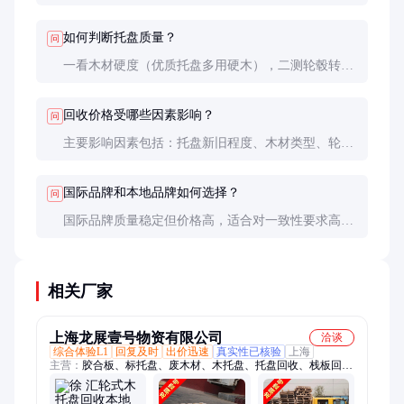
保卫生达标。特殊行业如食品医药可要求额外清洁服
务。
如何判断托盘质量？
问
一看木材硬度（优质托盘多用硬木），二测轮毂转动
灵活性，三检查连接件是否牢固。建议要求供应商提
供承重测试报告。
回收价格受哪些因素影响？
问
主要影响因素包括：托盘新旧程度、木材类型、轮毂
状况、市场需求等。批量采购通常能获得10-20%的折
扣。
国际品牌和本地品牌如何选择？
问
国际品牌质量稳定但价格高，适合对一致性要求高的
企业；本地品牌性价比高，适合预算有限或对定制化
有需求的客户。
相关厂家
上海龙展壹号物资有限公司
洽谈
综合体验L1
回复及时
出价迅速
真实性已核验
上海
主营：
胶合板、标托盘、废木材、木托盘、托盘回收、栈板回
收、铲板回收、木托回收、卡板回收、垫仓板回收、托盘定制、
叉车托盘、包装材料、熏蒸托盘、卡板收购、二手卡板、托盘收