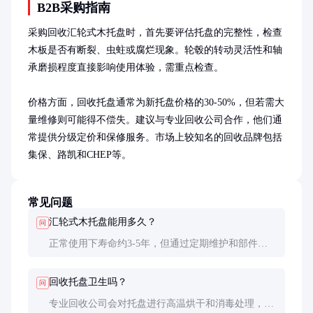
B2B采购指南
采购回收汇轮式木托盘时，首先要评估托盘的完整性，检查
木板是否有断裂、虫蛀或腐烂现象。轮毂的转动灵活性和轴
承磨损程度直接影响使用体验，需重点检查。

价格方面，回收托盘通常为新托盘价格的30-50%，但若需大
量维修则可能得不偿失。建议与专业回收公司合作，他们通
常提供分级定价和保修服务。市场上较知名的回收品牌包括
集保、路凯和CHEP等。
常见问题
汇轮式木托盘能用多久？
问
正常使用下寿命约3-5年，但通过定期维护和部件更
换，可延长至7年以上。轮毂通常是首先需要更换的
部件。
回收托盘卫生吗？
问
专业回收公司会对托盘进行高温烘干和消毒处理，确