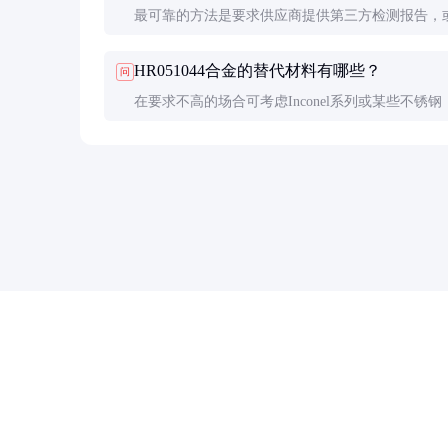
最可靠的方法是要求供应商提供第三方检测报告，
取样送检。外观上难以区分，但真品通常有更细腻
HR051044合金的替代材料有哪些？
问
光泽。
在要求不高的场合可考虑Inconel系列或某些不锈钢
能会有明显下降，具体需根据应用场景评估。