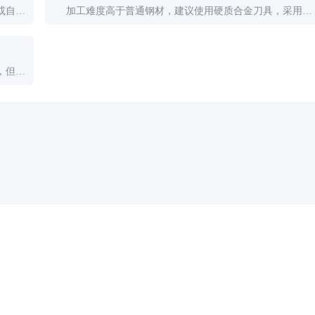
或自行
加工难度高于普通钢材，建议使用硬质合金刀具，采用较
的金属
低的切削速度和较大的进给量，并保证充分的冷却。
，但性
药品医疗器械网络信息服务备案(京)网药械信息备字（2021）第00159号
京ICP证030173号
京公网安备11000002000001号