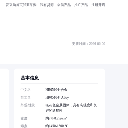
爱采购首页
我要采购
我有货源
会员产品
推广产品
注册开店
更新时间：2026-06-09
基本信息
中文名
HR051044合金
英文名
HR051044 Alloy
外观/性状
银灰色金属固体，具有高强度和良
好的延展性
密度
约7.8-8.2 g/cm³
熔点
约1450-1500 °C