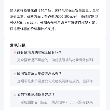
建议选择模块化设计的产品，这样既能保证安装质量，又能
缩短工期。价格方面，普通型约300-500元/㎡，高端定制型
可达800元/㎡以上。长期合作可考虑与厂家签订框架协议，
获得更优惠的价格和技术支持。
常见问题
静音隔墙真的能完全隔音吗？
问
完全隔音是不可能的，但优质隔墙能将噪音降低到不
影响休息的程度（约30分贝）。对于特别敏感的区
域，建议采用双层隔墙结构。
隔墙安装后出现裂缝怎么办？
问
这通常是由于温度变化或建筑沉降造成的。选择弹性
接缝材料和专业施工团队能有效预防。出现裂缝后应
及时修补，避免影响隔音效果。
如何判断隔墙质量好坏？
问
一看检测报告（隔音、防火指标），二试实际效果
（可要求参观已完成项目），三问其他客户使用反