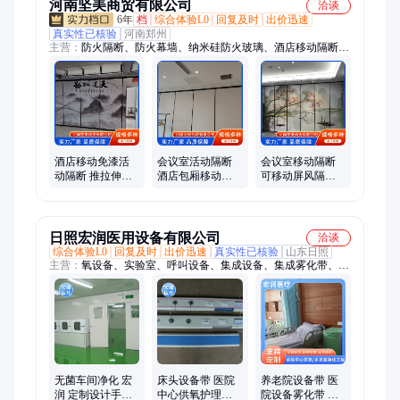
河南坚美商贸有限公司
洽谈
6年
档
综合体验L0
回复及时
出价迅速
真实性已核验
河南郑州
主营：
防火隔断、防火幕墙、纳米硅防火玻璃、酒店移动隔断、
医院玻璃隔墙、玻璃隔墙、全钢防火玻璃隔断、高硼硅防火玻
璃、防火玻璃隔断、单玻防火隔断、高应力防火玻璃、钢制挂
板、商场防火玻璃隔断、办公楼防火玻璃隔断、钢化防火玻璃隔
断、玻璃隔断、活动隔断、复合防火玻璃、隔热防火玻璃、防火
玻璃、高硼硅防火隔断、隐框玻璃隔断、卫生间玻璃隔断门、折
叠隔断、活动屏风
酒店移动免漆活
会议室活动隔断
会议室移动隔断
动隔断 推拉伸缩
酒店包厢移动折
可移动屏风隔音
隔墙 吊轨屏风折
叠推拉门 坚固耐
墙 易清洁 隔音性
叠门 坚美
用 坚美
强
日照宏润医用设备有限公司
洽谈
综合体验L0
回复及时
出价迅速
真实性已核验
山东日照
主营：
氧设备、实验室、呼叫设备、集成设备、集成雾化带、氧
气终端、集中供氧、雾化设备、防撞扶手、呼叫主机、气体终
端、洁净系统、隔离病房、坐便扶手、走廊显示屏、医用设备
带、无菌手术室、病房铝合金、诊所设备带、移动输液架、壁画
终端箱、数显报警器、无线呼叫器、卫生间扶手、病房设备带
无菌车间净化 宏
床头设备带 医院
养老院设备带 医
润 定制设计手术
中心供氧护理带
院设备雾化带 医