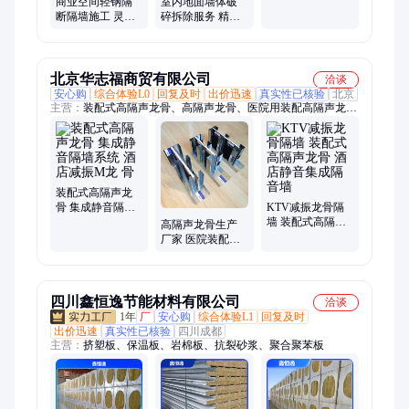
商业空间轻钢隔
室内地面墙体破
处理
断隔墙施工 灵活
碎拆除服务 精细
定制 隔音填充
化作业 不损伤承
重结构
北京华志福商贸有限公司
洽谈
安心购
综合体验L0
回复及时
出价迅速
真实性已核验
北京
主营：
装配式高隔声龙骨、高隔声龙骨、医院用装配高隔声龙
骨、装配式静音龙骨、静音龙骨、酒店高隔声龙骨、酒店隔声墙
方案、集成隔墙龙骨、装配式隔墙、酒店装配式隔墙、医院装配
式隔墙、双空腔龙骨、双空腔双减振龙骨、隔声墙方案、KTV隔
声墙
装配式高隔声龙
骨 集成静音隔墙
KTV减振龙骨隔
系统 酒店减振M
墙 装配式高隔声
高隔声龙骨生产
龙 骨
龙骨 酒店静音集
厂家 医院装配式
成隔音墙
隔墙 酒店集成静
音隔音墙
四川鑫恒逸节能材料有限公司
洽谈
1年
厂
安心购
综合体验L1
回复及时
出价迅速
真实性已核验
四川成都
主营：
挤塑板、保温板、岩棉板、抗裂砂浆、聚合聚苯板