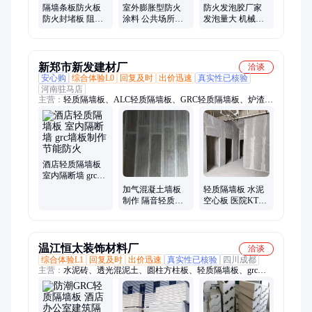
胶、墙面防火发泡胶、高分子柔性防潮防火封
隔墙条板防火板
室外膨胀型防火
防火发泡胶厂家
防火封堵板 阻燃
涂料 公共场所钢
发泡量大 机械管
性能好 可定制型
构施工 隔热干燥
道封堵用 泡沫填
号 瑞天
快 可按需定制 瑞
缝剂 瑞天
天
新郑市新发建材厂
洽谈
安心购
综合体验L0
回复及时
出价迅速
真实性已核验
河南驻马店
主营：
轻质隔墙板、ALC轻质隔墙板、GRC轻质隔墙板、炉渣轻
质隔墙板、隔墙板、新型轻质隔墙板、厂房轻质隔墙板、防火轻
质隔墙板、KTV轻质隔墙板、酒吧隔墙板、学校隔墙板、宾馆隔
墙板、聚苯颗粒轻质隔墙板、加气混凝土隔墙板、陶粒空心墙
板、水泥复合墙板、硅酸钙板
酒店轻质隔墙板
室内隔断墙 grc墙
板制作 节能防火
加气混凝土墙板
轻质隔墙板 水泥
制作 隔音轻质隔
空心板 医院KTV
墙板 新型环保墙
酒店工厂混凝土
材 新发建材
隔墙 隔音防火
温江恒太装饰材料厂
洽谈
综合体验L1
回复及时
出价迅速
真实性已核验
四川成都
主营：
水泥砖、透光混泥土、圆柱方柱板、轻质隔墙板、grc轻
质隔墙板、别墅外墙线条、石膏格栅、grg材料、grc线条、grc
板、uhpc高强混泥土、eps构件、石膏线条