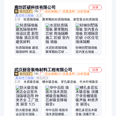
廊坊匠硕科技有限公司
洽谈
3年
厂
综合体验L1
回复及时
出价迅速
真实性已核验
北京
主营：
轻质隔墙板、聚苯颗粒轻质隔墙板、新型复合轻质隔墙
板、防火隔墙板、建筑轻质隔墙板、轻质复合隔墙板、轻质保温
隔墙板、装配式隔墙板、隔墙板、轻质隔墙条板、新型轻质隔墙
板、复合轻质隔墙板、保温轻质隔墙板、复合隔墙板、聚苯颗粒
隔墙板、防火轻质隔墙板、装配式轻质隔墙板、节能轻质隔墙
板、轻质隔墙保温板、室内轻质隔墙板、隔音轻质隔墙板、钢结
构轻质隔墙板、复合墙板、轻质墙板、聚苯颗粒轻质复合墙板
轻质隔墙板 建筑
水泥轻质隔墙板
轻钢别墅隔墙板
隔墙材料 保温抗
聚苯颗粒芯材 商
室内复合墙板 防
震 新型墙板 酒店
场隔断施工 匠硕
潮隔音 匠硕 小区
宾馆建筑材料
室内隔 墙板
住宅墙体隔断
武汉丽音装饰材料工程有限公司
洽谈
5年
厂
综合体验L0
回复及时
出价迅速
真实性已核验
湖北武汉
主营：
木质吸音板、槽木吸音板、穿孔吸音板、竹木纤维吸音
板、陶铝吸音板、聚酯纤维吸音板、软包吸音板、微孔吸音板、
木丝吸音板、机房吸音板、建筑隔音板、吸音棉、无机纤维喷涂
防火吸音板 酒店
华中岳阳 墙面吊
槽孔多层实木吸
会议室吊顶隔墙
顶木质阻燃吸音
音板 演播厅录音