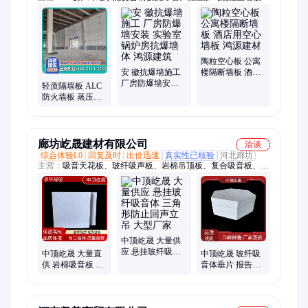
轻质隔墙板、聚苯颗粒轻质隔墙板、防火隔墙、alc隔墙板、
NALC隔墙板、AAC隔墙板、厂房alc隔墙板施工、抗爆墙、泄爆
墙、轻质墙板、抗爆墙施工、泄爆墙施工、硅酸盐防火墙、轻钢
龙骨防火墙、蒸压加气混凝土条板、危品库抗爆墙施工、轻质泄
爆墙、aac墙板、防爆墙、工业防火墙、厂房防火墙
陶粒空心板 公寓
安 徽抗爆墙施工
楼隔断墙板 酒店
厂房防爆墙安装
用空心墙板 鸿源
轻质隔墙板 ALC
实验室锅炉房抗
建材
防火墙板 蒸压加
爆墙体 鸿源建筑
气混凝土板 厂房
公寓内外墙 隔音
防潮
廊坊屹晟建材有限公司
洽谈
综合体验L0
回复及时
出价迅速
真实性已核验
河北廊坊
主营：
吸音天花板、玻纤吸声板、岩棉吊顶板、复合吸音板、吊
顶玻纤板、岩棉天花板、玻纤吸音板、岩棉吸音板、纤维吸音
板、吸音复合板、玻纤隔音板、复合天花板、复合吸声板、铝蜂
窝吸音板、复合铝吸音板、玻纤装饰吸音板、玻璃纤维吸声板
中顶屹晟 大量供
应 悬挂玻纤吸音
中顶屹晟 大量直
中顶屹晟 玻纤吸
体 三角形防止回
供 岩棉吸音板 高
音体垂片 报告厅
声立吊 大型厂家
密度结构稳定发
多面吸声降噪A级
电机房隔墙 诚信
源头厂家
经营