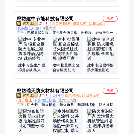
适用 种类齐全 工
板陶铝芯材吸音
棚墙面吸声板 种
厂批发 丽音 Y25
降噪 丽音z
类齐全 丽音q
廊坊建中节能科技有限公司
洽谈
2年
厂
综合体验L0
回复及时
出价迅速
真实性已核验
河北廊坊
主营：
电梯井吸音板、穿孔复合吸音板、岩棉板、岩棉免拆一体
板、外墙岩棉、岩棉一体板、阻尼防火板、井道吸音棉、冲孔吸
声板、井道隔音棉、阻尼隔音板、岩棉复合板、阻尼隔音毡、砂
浆纸岩棉复合板、电梯井隔音毡、电梯井隔音板、聚氨酯岩棉复
合板
建中 专业生产 岩
建中 批量供应 复
建中 复合岩棉板
棉复合板 防火阻
合岩棉板 防火阻
防火阻燃且减震
燃且减震缓冲酒
燃且减震缓冲酒
缓冲酒店隔墙 全
店隔墙 诚信经营
店隔墙 规模厂家
国配送
廊坊瑞天防火材料有限公司
洽谈
3年
厂
安心购
综合体验L1
回复及时
出价迅速
真实性已核验
黑龙江鸡西
主营：
阻火包、防火槽盒、防火角条、防潮封堵剂、防火涂层
板、防火密封胶、电缆防火涂料、柔性有机堵料、防火封堵板
材、无机防火堵料、电缆用防火包带、自粘性阻燃包带、长效防
污闪涂料、电力防污闪涂料、防污闪涂料、绝缘子防污闪涂料、
防火防水发泡胶、发泡型防火密封胶、膨胀型防潮封堵剂、AB
组泡沫封堵材料、高强度发泡胶、防火发泡胶、防火阻燃发泡