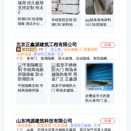
防潮GRC轻质隔
学校医院宾馆 防
grg线条装饰材料
墙板 酒店办公室
潮GRC材料轻质
ALC轻质隔墙板
建筑隔墙用 经久
隔墙板 陶粒板色
室内装饰 支持定
耐用 支持定制 恒
外墙防火板 恒太x
制 厂家批发 恒太
太Z
x
北京正鑫源建筑工程有限公司
洽谈
4年
厂
安心购
综合体验L1
回复及时
出价迅速
真实性已核验
北京
主营：
卷帘门、玻璃隔断、防火玻璃、活动隔墙、医院隔断、防
水隔断、防火隔板、防火卷帘、防火隔断、挡烟垂壁、防火硅胶
布、固定式玻璃、工程类垂壁、刚性柔性玻璃、工业门、公共卫
生间隔断、防火岩棉板隔断、防火卷帘门、钢制防卷帘门、断桥
阳光房、防火门、防火窗、挡车器、天棚遮阳、快速门、挡烟隔
断
平面隔断定制 学
弧形不锈钢防火
校商场厕所隔墙
门 商场卓越隔热
板 防火防潮防水
卷帘 用途广泛 正
折叠提升大跨度
鑫源
防火卷帘门 适配
商超仓储 大洞口
耐火分区分隔设
备
山东鸿源建筑科技有限公司
洽谈
综合体验L1
回复及时
出价迅速
真实性已核验
天津
主营：
alc板、纤维水泥复合钢板抗爆墙、蒸压加气混凝土墙板、