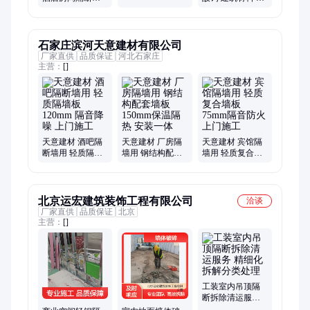
室墙 龙翔
隔音墙水泥防火
质隔墙板 长期出
板
售
石家庄滨河天意建材有限公司
厂家直供
品质保证
河北石家庄
主营：
[]
天意建材 酒吧隔
天意建材 厂房隔
天意建材 宾馆隔
断墙用 轻质隔墙
墙用 钢结构配套
墙用 轻质复合墙
板 120mm 隔音降
墙板 150mm保温
板 75mm隔音防火
噪 上门施工
隔热 安装一体
上门施工
北京运宏建筑装饰工程有限公司
洽谈
厂家直供
品质保证
北京
主营：
[]
工装室内吊顶隔
断拆除清运服务
精细化拆解分类