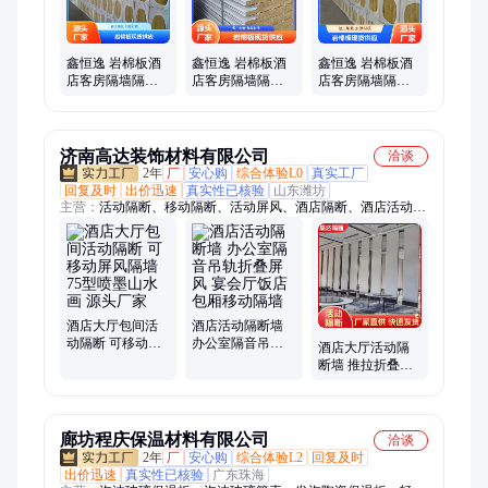
鑫恒逸 岩棉板酒
鑫恒逸 岩棉板酒
鑫恒逸 岩棉板酒
店客房隔墙隔音
店客房隔墙隔音
店客房隔墙隔音
公共交通噪音阻
绝热低碳节能环
吸音消音净化声
隔 厂家批发
保 厂家供应
场 生产厂商
济南高达装饰材料有限公司
洽谈
2年
厂
安心购
综合体验L0
真实工厂
回复及时
出价迅速
真实性已核验
山东潍坊
主营：
活动隔断、移动隔断、活动屏风、酒店隔断、酒店活动隔
断、酒店屏风隔断、活动隔断墙、移动隔断墙、活动隔断屏风、
移动隔断屏风、活动折叠隔断
酒店大厅包间活
酒店活动隔断墙
动隔断 可移动屏
办公室隔音吊轨
酒店大厅活动隔
风隔墙 75型喷墨
折叠屏风 宴会厅
断墙 推拉折叠移
山水画 源头厂家
饭店包厢移动隔
动隔墙 上门安装
墙
隔音效果好
廊坊程庆保温材料有限公司
洽谈
2年
厂
安心购
综合体验L2
回复及时
出价迅速
真实性已核验
广东珠海