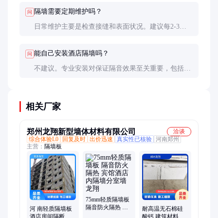
馈。优质产品通常提供5年以上的质保。
隔墙需要定期维护吗？
问
日常维护主要是检查接缝和表面状况。建议每2-3年
请专业人员检查一次内部结构，确保隔音性能没有下
降。
能自己安装酒店隔墙吗？
问
不建议。专业安装对保证隔音效果至关重要，包括密
封处理、管线预留等细节都需要经验丰富的施工团队
来完成。
相关厂家
郑州龙翔新型墙体材料有限公司
洽谈
综合体验L0
回复及时
出价迅速
真实性已核验
河南郑州
主营：
隔墙板
75mm轻质隔墙板
隔音防火隔热 宾
河 南轻质隔墙板
耐高温无石棉硅
馆酒店内隔墙分
酒店房间隔断墙
酸钙 建筑材料 轻