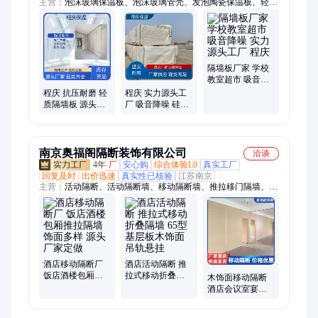
主营：
泡沫玻璃保温板、泡沫玻璃管壳、发泡陶瓷保温板、轻质
隔墙板、聚苯颗粒轻质隔墙板、岩棉管、玻璃棉管、硅酸铝管、
岩棉板、橡塑板、橡塑管、防排烟玻璃棉板、防排烟岩棉板
隔墙板厂家 学校
教室超市 吸音降
噪 实力源头工厂
程庆 抗压耐磨 轻
程庆 实力源头工
程庆
质隔墙板 源头工
厂 吸音降噪 硅酸
厂发货 KTV电影
钙复合夹芯板 学
院
校教室超市
南京奥福阁隔断装饰有限公司
洽谈
4年
厂
安心购
综合体验L0
真实工厂
回复及时
出价迅速
真实性已核验
江苏南京
主营：
活动隔断、活动隔断墙、移动隔断墙、推拉移门隔墙、酒
店活动隔断、酒店隔断、移动隔断屏风、活动屏风隔断、宴会厅
隔断、活动折叠隔断
酒店移动隔断厂
酒店活动隔断 推
饭店酒楼包厢推
拉式移动折叠隔
木饰面移动隔断
拉隔墙 饰面多样
墙 65型基层板木
酒店会议室宴会
源头厂家定做
饰面 吊轨悬挂
厅用 推拉折叠活
动隔墙 源头厂家