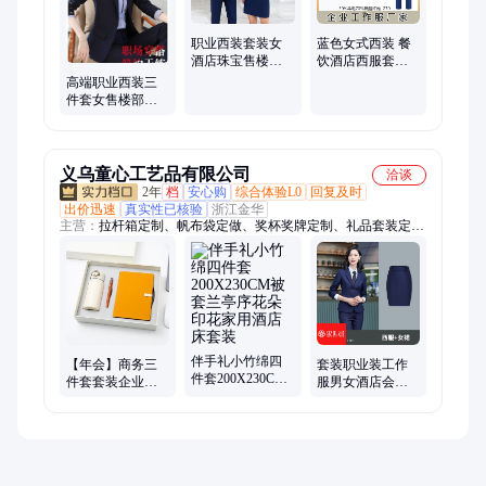
职业西装套装女
蓝色女式西装 餐
酒店珠宝售楼部
饮酒店西服套装
经理商务面试工
物业私企展会职
高端职业西装三
作服夏装男厂
业装外套量身定
件套女售楼部管
制
理层西服套装酒
店前台工作服正
装秋
义乌童心工艺品有限公司
洽谈
2年
档
安心购
综合体验L0
回复及时
出价迅速
真实性已核验
浙江金华
主营：
拉杆箱定制、帆布袋定做、奖杯奖牌定制、礼品套装定
制、企业礼品定制、保温杯定制、茶具定制、冰箱贴定制、文创
礼品定制、商务礼品定制、运动包定制、伴手礼定制、毛绒公仔
定制、高端礼品定制、节日礼品定制、员工伴手礼定制、POLO
衫定制、定制礼盒、笔记本定制、办公礼品定制、周年庆礼品定
制、T恤文化衫定制、钛杯定制、纪念章定制
伴手礼小竹绵四
【年会】商务三
套装职业装工作
件套200X230CM
件套套装企业酒
服男女酒店会务
被套兰亭序花朵
店广告教师学生
正装前台接待制
印花家用酒店床
毕业季纪念礼品
服商务西服外套
套装