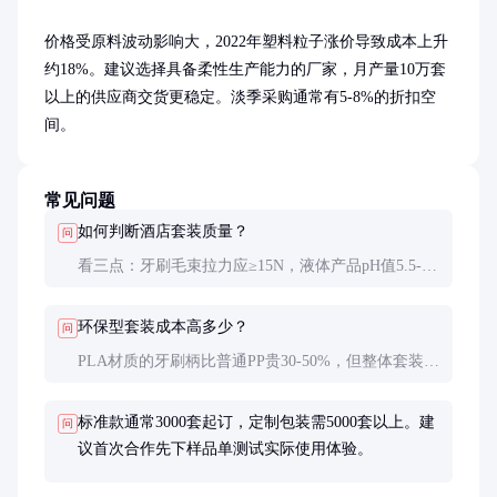
价格受原料波动影响大，2022年塑料粒子涨价导致成本上升
约18%。建议选择具备柔性生产能力的厂家，月产量10万套
以上的供应商交货更稳定。淡季采购通常有5-8%的折扣空
间。
常见问题
如何判断酒店套装质量？
问
看三点：牙刷毛束拉力应≥15N，液体产品pH值5.5-
7.0，包装接缝无毛刺。可要求供应商提供SGS检测报
告。
环保型套装成本高多少？
问
PLA材质的牙刷柄比普通PP贵30-50%，但整体套装成
本仅增加15-20%。部分地方政府对环保产品有采购补
贴。
标准款通常3000套起订，定制包装需5000套以上。建
问
议首次合作先下样品单测试实际使用体验。