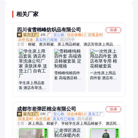
相关厂家
四川省雪棉峰纺织品有限公司
洽谈
4年
厂
安心购
综合体验L2
回复及时
出价迅速
真实性已核验
四川巴中
主营：
棉被、救灾棉被、床上用品棉被、酒店宾馆床上用品、床
上用品、棉胎、床上用品四件套、被子、棉絮
雪棉峰纯棉四件
一次性床上用品
套 高端酒店棉被
四件套 酒店布草
学生床上用品套
套装 定制规格
专用 棉花棉被套
装 酒店布草洗涤
装
公司厂家 亲肤床
单 送货上门 自有
工厂
成都市老弹匠棉业有限公司
洽谈
6年
厂
安心购
综合体验L4
真实工厂
回复及时
出价迅速
真实性已核验
四川成都
主营：
床上用品、棉被子、学校学生床上用品棉被子、酒店民宿
被子被芯棉被子、酒店床上用品、酒店布草、学校学生床上用品
六件套三件套、医院医用棉被子褥子、医院医用床上用品六件套