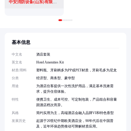
中安消防设备(山东)有限公司
基本信息
中文名
酒店套装
英文名
Hotel Amenities Kit
材质/用料
塑料瓶、牙刷柄多为PP或PET材质，牙刷毛多为尼龙
分类
经济型、商务型、豪华型
用途
为酒店住客提供一次性洗护用品，满足基本洗漱需
求，提升住宿体验。
特性
便携卫生、成本可控、可定制包装，产品组合和容量
因酒店档次而异。
风格
简约实用为主，高端酒店会融入品牌VI和特色香型
发展历史
起源于20世纪中期欧美酒店业，90年代后在中国普
及，近年环保趋势推动可降解材质应用。