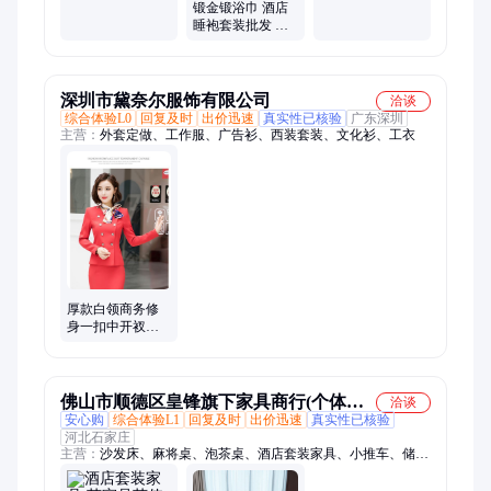
强吸水 厂家批发
吸水 源头厂家
锻金锻浴巾 酒店
现货
睡袍套装批发 不
易掉毛 强吸水 现
货
深圳市黛奈尔服饰有限公司
洽谈
综合体验L0
回复及时
出价迅速
真实性已核验
广东深圳
主营：
外套定做、工作服、广告衫、西装套装、文化衫、工衣
厚款白领商务修
身一扣中开衩西
装套装男款职业
装西服银行酒店
套装
佛山市顺德区皇锋旗下家具商行(个体工
洽谈
安心购
综合体验L1
回复及时
出价迅速
真实性已核验
商户)
河北石家庄
主营：
沙发床、麻将桌、泡茶桌、酒店套装家具、小推车、储物
床、门厅柜、隔断柜、儿童床、展示柜、大婚床、双人床、供桌