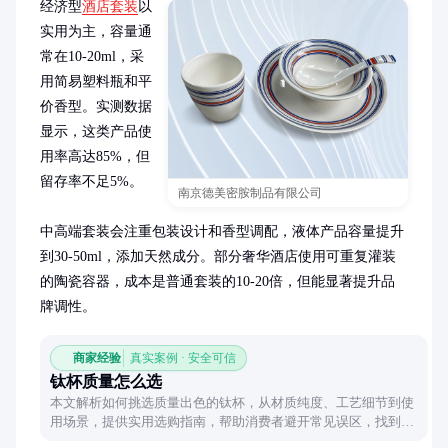
经济型
酒店套装
以
实用为主，容量通
常在10-20ml，采
用简易塑料瓶和平
价香型。实测数据
显示，这类产品使
用率高达85%，但
留存率不足5%。

南京德美密胺制品有限公司
中高端套装会注重包装设计和香型调配，液体产品容量提升
到30-50ml，添加天然成分。部分奢华酒店使用可重复灌装
的陶瓷容器，成本是普通套装的10-20倍，但能显著提升品
牌调性。
商家经验
真实案例 · 安全可信
钛杯质量怎么选
本文解析如何挑选质量出色的钛杯，从材质纯度、工艺细节到使
用场景，提供实用选购指南，帮助消费者避开常见误区，找到适
合自己的钛杯。