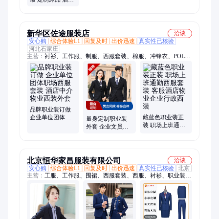
家居布艺套装 耐
水洗 高盛技术
新华区佐途服装店
洽谈
安心购
综合体验L1
回复及时
出价迅速
真实性已核验
河北石家庄
主营：
衬衫、工作服、制服、西服套装、棉服、冲锋衣、POLO
衫、西装、职业装、西服、衬衣、工装、定做衬衫、定做西服、
定做职业装、白衬衫、蓝衬衫、工程服、保安服、保洁服、T
恤、体恤、T恤衫、劳保、促销服
品牌职业装订做
企业单位团体职
藏蓝色职业装正
量身定制职业装
场西服套装 酒店
装 职场上班通勤
外套 企业文员西
中介物业西装外
西服套装 客服酒
服套装 酒店物业
套
店物业企业行政
家居4S店团队西
西装
装
北京恒华家昌服装有限公司
洽谈
安心购
综合体验L1
回复及时
出价迅速
真实性已核验
北京
主营：
工服、工作服、围裙、西服套装、西服、衬衫、职业装、
工装、厂服、工程服、棉服、羽绒服、保安服、保洁服、冲锋
衣、帽衫、卫衣、广告衫、防晒服、皮肤衣、帽子、西装、衬
衣、厨师服、POGO衫、T恤衫