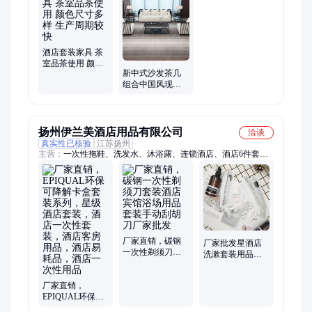
条、置物架、餐桌椅、电脑桌、衣帽架、博古架、餐厅柜、沙发
椅、小椅子、宾馆床、智能床、试衣镜、软包床、理疗床
酒店套装家具 茶
室品茶使用 颜色
新中式沙发茶几
尺寸多样 生产周
组合中国风现代
期较快
简约民宿酒店客
厅铁艺卡座套装
家具
扬州伊兰美酒店用品有限公司
洽谈
真实性已核验
江苏扬州
主营：
一次性拖鞋、洗发水、沐浴露、连锁酒店、酒店6件套、
一次性套装、酒店易耗品、民宿酒店拖鞋、星级酒店用品、酒店
环保拖鞋、酒店拖鞋、酒店牙刷、润肤露、护发素、一次性用
品、一次性牙刷、民宿一次性用品
厂家直销，碳钢
厂家批发星酒店
一次性剃须刀套
洗漱套装用品一
装酒店宾馆浴场
次性酒店用品套
用品套装手动刮
装一次性牙刷厂
厂家直销，
胡刀厂家批发
家
EPIQUAL环保可
降解卡盒套装系