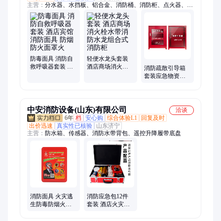
主营：
分水器、水挡板、铝合金、消防桶、消防柜、点火器、防
坠网、灭火器、消防箱、绝缘梯、救生杆、安全带、洗眼机、缓
降器、过滤器、救生圈、割草机、消防水带、消防服、消防工
具、灭火毯、防毒面具
防毒面具 消防自
轻便水龙头套装
救呼吸器套装 酒
酒店商场消火栓
消防疏散引导箱
店宾馆消防面具
水带消防水龙组
套装应急物资柜
防烟防火面罩火
合式消防柜
商场酒店宾馆小
型微型消防站火
灾
中安消防设备(山东)有限公司
洽谈
6年
档
安心购
综合体验L1
回复及时
出价迅速
真实性已核验
山东济宁
主营：
防水箱、传感器、消防水带背包、遥控升降履带底盘
消防面具 火灾逃
消防应急包12件
生防毒防烟火面
套装 酒店火灾逃
罩 酒店套装新国
生救援 防护急救
标3C认证自救呼
箱 办公室/家庭必