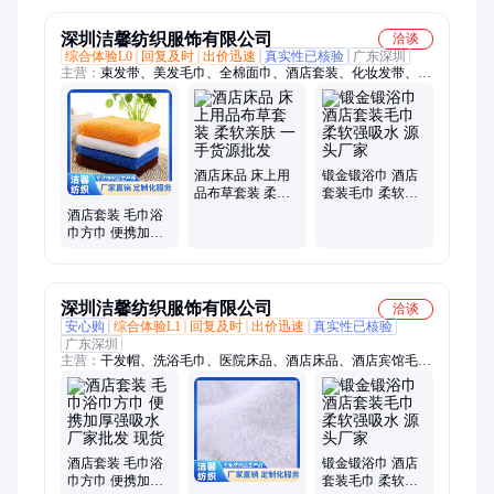
吸器
备
深圳洁馨纺织服饰有限公司
洽谈
综合体验L0
回复及时
出价迅速
真实性已核验
广东深圳
主营：
束发带、美发毛巾、全棉面巾、酒店套装、化妆发带、礼
品毛巾、卡通浴帽、毛巾纯棉、吸水毛巾、压缩毛巾、毛巾定
做、洁面美容巾、超细纤维毛巾、包头巾干发帽
酒店床品 床上用
锻金锻浴巾 酒店
品布草套装 柔软
套装毛巾 柔软强
亲肤 一手货源批
吸水 源头厂家
酒店套装 毛巾浴
发
巾方巾 便携加厚
强吸水 柔软亲肤
星级酒店/民宿/居
家
深圳洁馨纺织服饰有限公司
洽谈
安心购
综合体验L1
回复及时
出价迅速
真实性已核验
广东深圳
主营：
干发帽、洗浴毛巾、医院床品、酒店床品、酒店宾馆毛
巾、酒店毛巾、小辫子毛巾、珊瑚绒手巾、珊瑚绒毛巾、珊瑚绒
条纹毛巾、纯棉毛巾、礼品毛巾、床品四件套、超细纤维毛巾、
广告毛巾、学生宿舍床品三件套、儿童毛巾、绣字毛巾、浴巾、
浴袍
酒店套装 毛巾浴
锻金锻浴巾 酒店
巾方巾 便携加厚
套装毛巾 柔软强