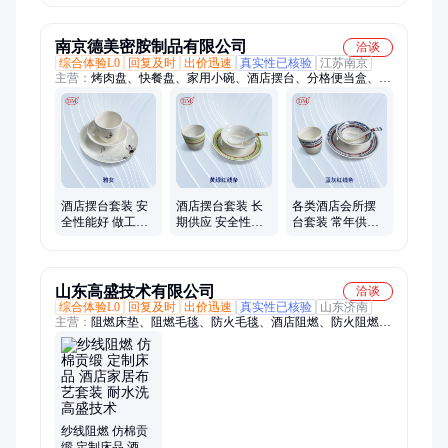
列，星级酒店套
装，酒店一次性
套装，酒店客房
南京德美密胺制品有限公司
洽谈
用品，酒店易耗
综合体验L0
回复及时
出价迅速
真实性已核验
江苏南京
品，酒店一次性
主营：
烤肉盘、快餐盘、家用小碗、酒店摆台、分格便当盒、商
用品
用快餐托盘、密胺食堂餐具、商用托盘、密胺托盘、烧烤盘、密
胺仿瓷面碗、分格餐盘、仿瓷小碗、快餐碟、仿瓷饮料杯、大汤
碗、面碗、汤碗、快餐汤饭碗、圆平盘、仿瓷小汤勺、印花摆
台、直边碗、仿瓷圆盘、彩色摆台、磨砂托盘
酒店摆台套装 安
酒店摆台套装 长
各类酒店会所摆
全性能好 做工细
期供应 安全性能
台套装 常年供应
致 具有艺术感 德
好 做工细致 现货
规格多种多样 不
美
德美
易变形 德美
山东高盛技术有限公司
洽谈
综合体验L0
回复及时
出价迅速
真实性已核验
山东济南
主营：
阻燃床垫、阻燃毛毯、防火毛毯、酒店阻燃、防火阻燃、
阻燃遮光布、阻燃靠垫枕头、阻燃提花面料、阻燃门帘面料、功
能性面料、阻燃床品、阻燃窗帘
纱线阻燃 仿棉贡
缎 定制床品 酒店