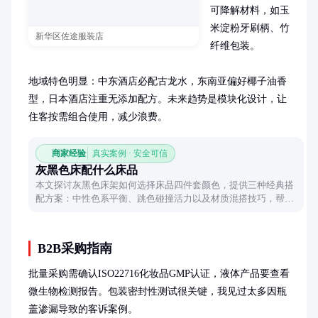
可降解材料，如玉
米淀粉牙刷柄、竹
新华区佐途服装店
纤维包装。

地域特色明显：中东酒店必配古龙水，东南亚偏好椰子油香
型，日本酒店注重无添加配方。未来趋势是模块化设计，让
住客按需组合使用，减少浪费。
商家经验
真实案例 · 安全可信
灰黑色床配什么床品
本文探讨灰黑色床架如何选择床品四件套颜色，提供三种经典搭
配方案：中性色系平衡、跳色碰撞活力以及材质混搭技巧，帮助
打造和谐或个性的卧室风格。
B2B采购指南
批量采购需确认ISO22716化妆品GMP认证，液体产品要查看
微生物检测报告。包装密封性测试很关键，我见过太多因瓶
盖渗漏导致的客诉案例。
