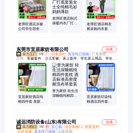
三件套、幼儿园床上用品棉被子褥子、幼儿园床上用品六件套三
件套、宿舍床上用品三件套六件套棉被子褥子、民政应急救灾棉
被子褥子、民政应急救灾棉花被子褥子、民政应急救灾防寒服羽
绒服、民政应急救灾棉大衣军大衣、民政应急救灾棉衣裤、民政
老弹匠酒店制式
保暖内衣厂打底
应急救灾物资充气防潮垫、民政应急救灾应急包生活包、学校学
老弹匠酒店凉被
老弹匠酒店棉衣
套装女士全纯棉
生蚊帐、民政应急救灾毛巾被、毛毯、凉席、救灾床上用品、棉
公司学生宿舍被
裤采购内衣套装
毛衫妈妈薄款
褥套装一整套全
女士打底纯棉
胎棉絮
棉被子冬
东莞市宜居家纺有限公司
洽谈
6年
厂
回复及时
真实性已核验
广东东莞
主营：
军被套件、少儿军被、床上套件、学生床上用品、学生被
子三件套、纯棉学生被子
誉为家纺 轻生活
深睡眠纯棉四件
宜居家纺酒店纯
宜居家纺印染纯
套枕 酒店标准高
棉四件套 亲肤透
棉酒店四件套枕
密度耐洗布草套
气防滑固定款 床
中高端套装 亲肤
装
品套装
透气
诚远消防设备(山东)有限公司
洽谈
3年
档
安心购
综合体验L2
回复及时
出价迅速
真实性已核验
山东济南