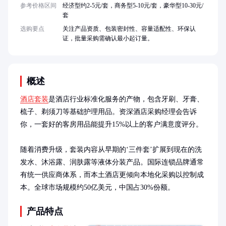
参考价格区间
经济型约2-5元/套，商务型5-10元/套，豪华型10-30元/
套
选购要点
关注产品资质、包装密封性、容量适配性、环保认
证，批量采购需确认最小起订量。
概述
酒店套装
是酒店行业标准化服务的产物，包含牙刷、牙膏、
梳子、剃须刀等基础护理用品。资深酒店采购经理会告诉
你，一套好的客房用品能提升15%以上的客户满意度评分。

随着消费升级，套装内容从早期的‘三件套’扩展到现在的洗
发水、沐浴露、润肤露等液体分装产品。国际连锁品牌通常
有统一供应商体系，而本土酒店更倾向本地化采购以控制成
本。全球市场规模约50亿美元，中国占30%份额。
产品特点