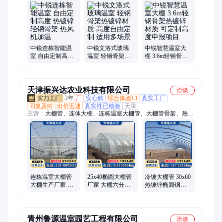
栋温室、农业智能大棚、连栋蔬菜大棚、智能种植暖棚、生态种
植大棚、新型农业大棚
中锐连栋智能温
中锐文洛式玻璃
中锐智慧温室大
室 自由定制高度
温室 轻钢骨架热
棚 3.6m轻钢骨架
热镀锌轻钢骨架
镀锌材质 高度自
热镀锌材质 可定
热风机加温
由定制 适用多场
制高度申报项目
景
天津振兴达农业科技有限公司
洽谈
2年
厂
安心购
综合体验L1
真实工厂
回复及时
出价迅速
真实性已核验
天津
主营：
大棚管、连体大棚、连栋温室大棚管、大棚管骨架、热镀
锌钢管、镀锌椭圆管、镀锌钢管、大棚镀锌钢管、养鸡大棚、大
棚管钢架、Q235B镀锌钢管、连栋大棚管、温室大棚管、椭圆管
大棚、智能玻璃温室大棚、蔬菜种植大棚管、育苗温室大棚管、
香菇大棚管、4分镀锌椭圆管、西瓜草莓种植大棚、镀锌大棚钢
管、养殖大棚管厂、镀锌椭圆管大棚、镀锌管大棚、镀锌管
连栋温室大棚管
25x40椭圆大棚管
冷镀大棚管 30x60
大棚生产厂家 热
厂家 大棚六分管
热镀锌椭圆钢管
镀锌轻钢骨架 温
室内花坛用 透光
厂家 易安装 室内
控育苗温室用
保温 支持定制
园艺用 库存现货
青州鲁源温室园艺工程有限公司
洽谈