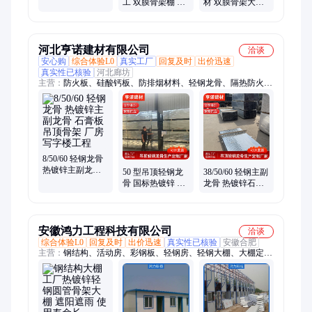
工 双膜骨架棚 支
材 双膜骨架大棚
用无土栽培
持客户沟通尺寸
弧形骨架组合搭
规划棚体结构
建大型温室棚体
河北亨诺建材有限公司
洽谈
安心购
综合体验L0
真实工厂
回复及时
出价迅速
真实性已核验
河北廊坊
主营：
防火板、硅酸钙板、防排烟材料、轻钢龙骨、隔热防火隔
墙板、装饰保温材料、外墙保温材料
8/50/60 轻钢龙骨
热镀锌主副龙骨
50 型吊顶轻钢龙
38/50/60 轻钢主副
石膏板吊顶骨架
骨 国标热镀锌 石
龙骨 热镀锌石膏
厂房写字楼工程
膏板硅酸钙板配
板吊顶骨架 防潮
套天花骨架
不变形 支持寄样
安徽鸿力工程科技有限公司
洽谈
综合体验L0
回复及时
出价迅速
真实性已核验
安徽合肥
主营：
钢结构、活动房、彩钢板、轻钢房、轻钢大棚、大棚定
制、活动板房、预制围挡、大棚彩钢、中式围墙