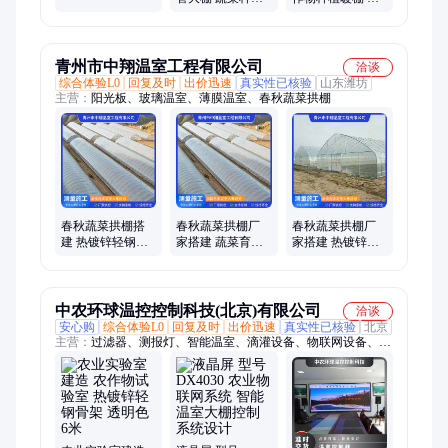
锌轻钢骨架
冷棚 瓜果育苗简
寒抗冻 整体结构
易拱棚全套管材
稳定性好 排水量
大
青州市中翔温室工程有限公司
洽谈
综合体验L0
回复及时
出价迅速
真实性已核验
山东潍坊
主营：
阳光板、玻璃温室、薄膜温室、春秋蔬菜拱棚
春秋蔬菜拱棚搭
春秋蔬菜拱棚厂
春秋蔬菜拱棚厂
建 热镀锌轻钢骨
家搭建 蔬菜育苗
家搭建 热镀锌轻
架 现场施工快捷
培育 热镀锌轻钢
钢骨架 无土栽培
利用空间大
骨架 多种规格样
成本较低 智能程
式
度高
中农环球温控控制科技(北京)有限公司
洽谈
安心购
综合体验L0
回复及时
出价迅速
真实性已核验
北京
主营：
过滤器、测报灯、智能温室、滴灌设备、物联网设备、实
验室建设、水质检测仪、人参烘干房、立体种植墙、可追溯系
统、温室放风机、智能施肥机、温室控制器、农业实训室、环境
控制器、农用气象站、人工气候室、智能大棚控制、土壤墒情监
测、农业实训基地、土壤墒情设备、立体栽培设备、农业种植实
训、高压雾化设备、大棚智能控制