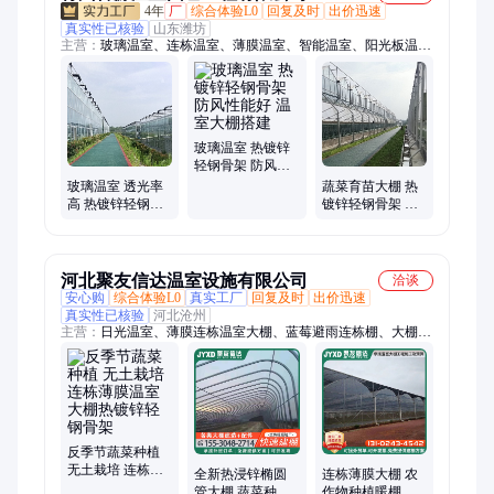
4年
厂
综合体验L0
回复及时
出价迅速
真实性已核验
山东潍坊
主营：
玻璃温室、连栋温室、薄膜温室、智能温室、阳光板温
室、日光温室、温室工程、温室大棚
玻璃温室 热镀锌
轻钢骨架 防风性
能好 温室大棚搭
玻璃温室 透光率
蔬菜育苗大棚 热
建
高 热镀锌轻钢骨
镀锌轻钢骨架 电
架 稳定耐用 鲁源
动顶开窗 可定制
搭建
鲁源
河北聚友信达温室设施有限公司
洽谈
安心购
综合体验L0
真实工厂
回复及时
出价迅速
真实性已核验
河北沧州
主营：
日光温室、薄膜连栋温室大棚、蓝莓避雨连栋棚、大棚骨
架、双膜骨架大棚、几字钢大棚、春秋冷暖棚、智能玻璃温室大
棚
反季节蔬菜种植
无土栽培 连栋薄
全新热浸锌椭圆
连栋薄膜大棚 农
膜温室大棚热镀
管大棚 蔬菜种植
作物种植暖棚 防