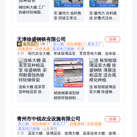
钢结构大棚 工厂
热镀锌轻钢圆管
安 徽鸿力 临时教
安 徽鸿力 农村建
骨架大棚 遮阳遮
室 四坡五脊活动
设 折叠式活动房
雨 使用寿命长
房 造型美观 专业
遮风挡雨防寒 使
施工团队
用年限20年
天津徐盛钢铁有限公司
洽谈
1年
厂
安心购
综合体验L1
真实工厂
回复及时
出价迅速
真实性已核验
天津
主营：
现代农业大棚、单体玻璃温室、育苗育秧大棚、连体玻璃
温室、栽培玻璃温室、玻璃温室大棚、玻璃温室、大棚钢管、大
棚管、镀锌椭圆管、冷棚、暖棚、连栋温室、连栋大棚、养殖大
棚、水产养殖棚、蔬菜大棚、包塑养殖棚、仓库大棚、肩并肩大
棚、日光温室大棚、水产大棚、育苗棚、椭圆管大棚
连栋大棚 蔬菜育
连 栋智能玻璃温
苗种植温室 徐盛
室大棚 徐盛钢铁
精致钢幕墙型材
钢铁 采用耐腐蚀
薄膜连栋温室 适
精密焊接精制钢
热镀锌轻钢骨架
合规模化种植
户外耐候不生锈
外露钢骨架 徐盛
青州市中锐农业设施有限公司
洽谈
安心购
综合体验L0
真实工厂
回复及时
出价迅速
真实性已核验
山东潍坊
主营：
温室大棚、玻璃温室、玻璃大棚、蔬菜连体大棚、玻璃连