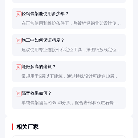
层薄（3-8μm），成本低但耐蚀性差。建筑结构推荐
使用热镀锌。
轻钢骨架能使用多少年？
问
在正常使用和维护条件下，热镀锌轻钢骨架设计使用
寿命可达50年以上，实际案例证明在温和气候条件下
可使用更长时间。
施工中如何保证精度？
问
建议使用专业连接件和定位工具，按图纸放线定位，
采用自攻螺钉或拉铆连接。重要节点建议进行专业计
算和加强处理。
能做多高的建筑？
问
常规用于6层以下建筑，通过特殊设计可建造10层左
右住宅。超高层建筑通常作为辅助结构或非承重墙体
使用。
隔音效果如何？
问
单纯骨架隔音约35-40分贝，配合岩棉和双层石膏板
可达50分贝以上，能满足大部分住宅隔音要求。
相关厂家