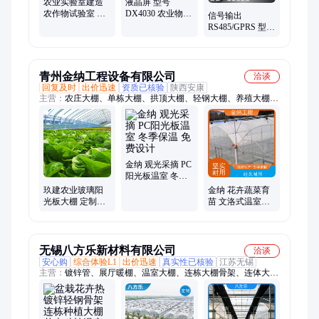
农业实验室建造
液晶屏 型号
农作物试验室 热
DX4030 农业物联
信号输出
镀锌轻钢骨架 透
网系统 智能温室
RS485/GPRS 型号
明色 6米
大棚控制系统设
HCD50 农业物联
计
网设备 温室控制
器 控制系统
青州金纳工程设备有限公司
洽谈
回复及时
出价迅速
资质已核验
陕西安康
主营：
农庄大棚、单栋大棚、拱顶大棚、轻钢大棚、养殖大棚、
施工材料、移动大棚、璃钢大棚、简易大棚、钢架大棚、农业大
棚、桃树大棚、日光温室、连栋大棚、锯齿大棚、光伏温室、种
植大棚、塑料大棚、采暖大棚、薄膜温室、餐厅温室、温室大
棚、农业温室、蔬菜温室、花卉温室
金纳 观光采摘 PC
阳光板温室 冬季
保温 免费设计
玖建农业玻璃阳
金纳 花卉蔬菜育
光板大棚 定制热
苗 文洛式温室大
镀锌轻钢骨架 3-
棚 抗压能力强 免
6m柱高
费设计
无锡八方乐新材料有限公司
洽谈
安心购
综合体验L1
出价迅速
真实性已核验
江苏无锡
主营：
镀锌管、展厅暖棚、温室大棚、连栋大棚骨架、连体大
棚、单体大棚、温室连栋大棚、种植花卉大棚、防寒养殖大棚、
农业蔬菜大棚