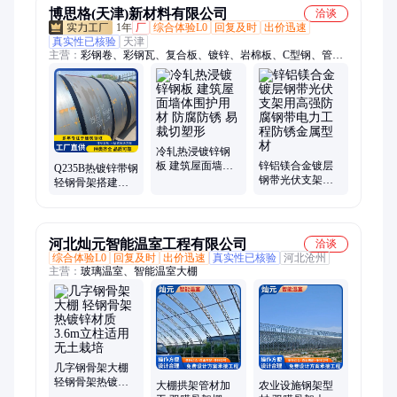
博思格(天津)新材料有限公司
洽谈
1年
厂
综合体验L0
回复及时
出价迅速
真实性已核验
天津
主营：
彩钢卷、彩钢瓦、复合板、镀锌、岩棉板、C型钢、管
道、TPO、洁净板、彩钢房、钢结构、铝皮、铝合金、不锈钢
管、不锈钢板、不锈钢、加厚檩条、几字型钢、免浇筑楼承板、
镀锌卷、铁轨、户外花箱、铝卷、花纹板、几字型钢檩条
冷轧热浸镀锌钢
板 建筑屋面墙体
锌铝镁合金镀层
Q235B热镀锌带钢
围护用材 防腐防
钢带光伏支架用
轻钢骨架搭建型
锈 易裁切塑形
高强防腐钢带电
材高锌层防护户
力工程防锈金属
外工程用材
型材
河北灿元智能温室工程有限公司
洽谈
综合体验L0
回复及时
出价迅速
真实性已核验
河北沧州
主营：
玻璃温室、智能温室大棚
几字钢骨架大棚
轻钢骨架热镀锌
大棚拱架管材加
农业设施钢架型
材质 3.6m立柱适