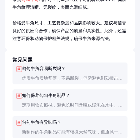
牛角纹理清晰、无裂纹，表面光滑细腻。

价格受牛角尺寸、工艺复杂度和品牌影响较大。建议与信誉
良好的供应商合作，确保产品的质量和真实性。此外，还需
注意环保和动物保护相关法规，确保牛角来源合法。
常见问题
勾勾牛角容易断裂吗？
问
优质牛角质地坚硬，不易断裂，但需避免剧烈撞击和
高温环境，以防变形或开裂。
如何保养勾勾牛角制品？
问
定期用软布擦拭，避免长时间暴晒或浸泡在水中。可
使用少量植物油保养，保持其光泽。
勾勾牛角有异味吗？
问
新制作的牛角制品可能有轻微天然气味，但通风一段
时间后会逐渐消散。优质牛角无异味。