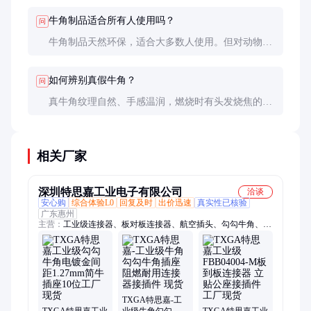
牛角制品适合所有人使用吗？
问
牛角制品天然环保，适合大多数人使用。但对动物制
品敏感者需谨慎选择。
如何辨别真假牛角？
问
真牛角纹理自然、手感温润，燃烧时有头发烧焦的气
味；仿制品多为塑料，纹理呆板，燃烧时有化学味。
相关厂家
深圳特思嘉工业电子有限公司
洽谈
安心购
综合体验L0
回复及时
出价迅速
真实性已核验
广东惠州
主营：
工业级连接器、板对板连接器、航空插头、勾勾牛角、D-
SUB连接器、SPE单对以太网连接、射频连接器、Mini I/O、圆
形连接器、EMI滤波板、重载连接器、USB连接器、排针排母、
FPC连接器、汽车连接器、OBD连接器、电池座、KNX接线端
子、印制电路连接器、SIP插座、SD卡连接器
TXGA特思嘉-工