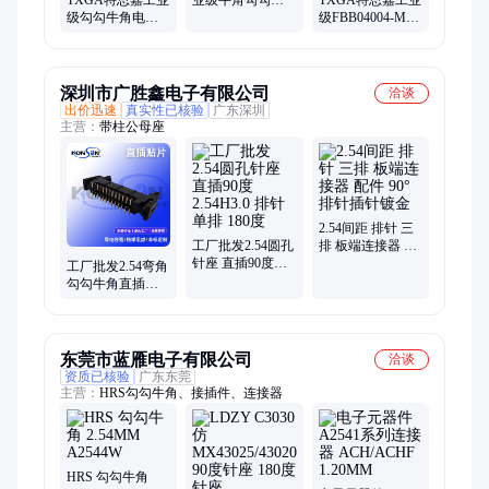
TXGA特思嘉工业
业级牛角勾勾牛
TXGA特思嘉工业
级勾勾牛角电镀
角插座 阻燃耐用
级FBB04004-M板
金间距1.27mm简
连接器接插件 现
到板连接器 立贴
牛插座10位工厂
货
公座接插件 工厂
现货
现货
深圳市广胜鑫电子有限公司
洽谈
出价迅速
真实性已核验
广东深圳
主营：
带柱公母座
2.54间距 排针 三
工厂批发2.54圆孔
排 板端连接器 配
针座 直插90度
件 90°排针插针镀
工厂批发2.54弯角
2.54H3.0 排针单
金
勾勾牛角直插
排 180度
SMT贴片90度 牛
角插座 牛角连接
东莞市蓝雁电子有限公司
洽谈
资质已核验
广东东莞
主营：
HRS勾勾牛角、接插件、连接器
HRS 勾勾牛角