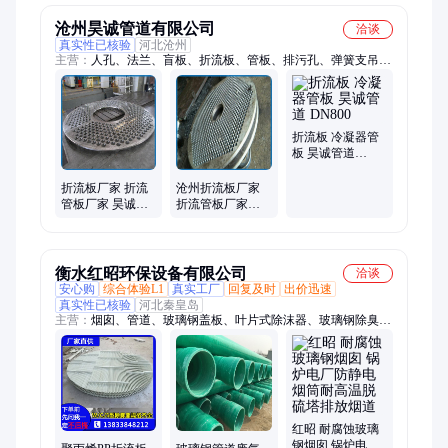
沧州昊诚管道有限公司
洽谈
真实性已核验
河北沧州
主营：
人孔、法兰、盲板、折流板、管板、排污孔、弹簧支吊
架、管托、补偿器、风门、弯头、罩型通气管、绝缘接头、防水
套管、隔热管托、可调缩孔、混合器
折流板 冷凝器管
板 昊诚管道
DN800
折流板厂家 折流
沧州折流板厂家
管板厂家 昊诚管
折流管板厂家昊
道 信誉优
诚管道标准
衡水红昭环保设备有限公司
洽谈
安心购
综合体验L1
真实工厂
回复及时
出价迅速
真实性已核验
河北秦皇岛
主营：
烟囱、管道、玻璃钢盖板、叶片式除沫器、玻璃钢除臭
箱、玻璃钢水罐、化粪池、一体化泵站、电缆沟盖板、水箱、储
罐、檩条、拉挤型材、填料、冷却塔、脱硫塔、除雾器、塔器配
件、管件、雨水篦子、格栅、检查井
红昭 耐腐蚀玻璃
钢烟囱 锅炉电厂