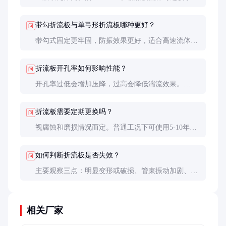
距（20%-30%），高粘度流体宜选较大间距
（35%-45%）。具体需结合压降限制和传热要求综合
带勾折流板与单弓形折流板哪种更好？
问
考虑。
带勾式固定更牢固，防振效果更好，适合高速流体。
单弓形压降较小，适合对压降敏感的应用。具体选择
需根据工况决定。
折流板开孔率如何影响性能？
问
开孔率过低会增加压降，过高会降低湍流效果。
25%-35%是较理想范围。对于易结垢流体，可适当增
大开孔率以减少堵塞风险。
折流板需要定期更换吗？
问
视腐蚀和磨损情况而定。普通工况下可使用5-10年。
在腐蚀性或磨蚀性介质中，建议3-5年检查一次，严
重损坏应及时更换。
如何判断折流板是否失效？
问
主要观察三点：明显变形或破损、管束振动加剧、传
热效率持续下降。出现这些现象时应及时检查折流板
状态。
相关厂家