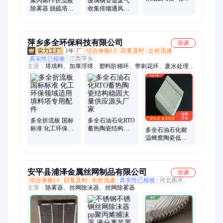
聚丙烯PP折流板
玻璃钢管道废气
防静电烟筒耐高
除雾器 脱硫塔塑
收集排烟通风烟
温脱硫塔排放烟
料叶片式除沫器
囱筒大口径夹砂
道
DN4000mm厂商
排污水管顶管 红
直供
昭
萍乡多全环保科技有限公司
洽谈
1年
厂
综合体验L0
回复及时
出价迅速
真实性已核验
江西萍乡
主营：
塔填料、加厚浮球、塑料阶梯环、带刺花环、废水处理
塔、塑料空心球、塑料矩鞍环、塑料环保球、泰勒花环填料、环
保化工填料、塑料空心浮球、聚丙烯塑料花环、洗涤塔专用填
料、吸收塔专用填料
多全折流板 国标
多全石油石化RTO
标准 化工环保领
蓄热陶瓷结构稳
多全石油石化耐
域适用 填料塔专
固大量供应源头
温蜂窝陶瓷低阻
用配件
厂家
通风大量供应全
国发货
安平县浦泽金属丝网制品有限公司
洽谈
综合体验L0
回复及时
出价迅速
真实性已核验
河北衡水
主营：
除雾器、丝网除沫器、丝网除雾器