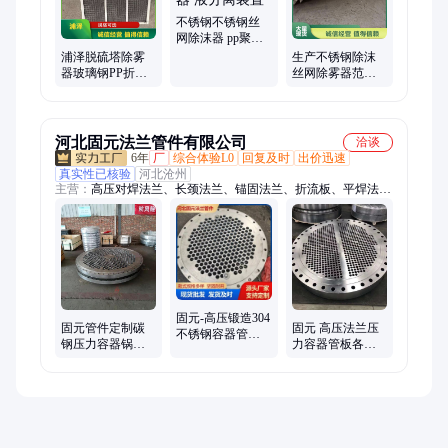
不锈钢不锈钢丝
网除沫器 pp聚丙
烯捕沫器 液分离
浦泽脱硫塔除雾
生产不锈钢除沫
装置
器玻璃钢PP折流
丝网除雾器范围
板 水雾分离设备
广聚丙烯收水器
结实耐用
防腐防锈
河北固元法兰管件有限公司
洽谈
6年
厂
综合体验L0
回复及时
出价迅速
真实性已核验
河北沧州
主营：
高压对焊法兰、长颈法兰、锚固法兰、折流板、平焊法
兰、对焊三通API、8字盲板、高压锻件、高压法兰
固元-高压锻造304
固元管件定制碳
固元 高压法兰压
不锈钢容器管板
钢压力容器锅炉
力容器管板各种
换热器折流板
用304折流板双管
材质规格可定制
板