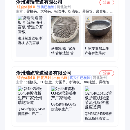
沧州凌瑞管道有限公司
洽谈
综合体验L0
资质已核验
河北沧州
主营：
异接头、大弯头、铝管件、折流板、异径管、薄盲板、法
兰盘、钢弯头、单丝管、法兰片、热镀锌、锥管车、集合管、锥
形管、铝弯头、铝合金、大小头、焊接弯头、异型焊接、单丝
头、不锈钢焊接、锥管、图纸法兰
凌瑞制造管板 折
流板 多孔盲板 管
道分开管板
沧州凌瑞厂家直
厂家专业加工生
销 管板法兰 管板
产各种型号封头
折流板 塑料管板
碳钢219-10管帽沧
碳钢 304 16Mn
州凌瑞
沧州瑞屹管道设备有限公司
洽谈
综合体验L0
回复及时
出价迅速
真实性已核验
河北沧州
主营：
活接头、f11法兰、方圆节、折流板、304法兰、异径管、
支管座、cl1法兰、疏水罐、容管板、法兰盖、法兰盘、20g弯
头、f22法兰、通气管、伸缩节、排污孔、排漏斗、平吊盖、弯
头、三通、变径、封头管帽、补偿器、弯管
Q345R管板Q345
Q345R管板Q345R
折流板生产厂家
折流板生产厂家
瑞屹
Q245RQ345R管板
沧州瑞屹管道
折流板限流节流
孔板容器反应釜
用