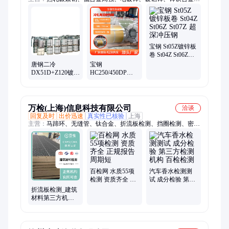
耐候钢、耐磨板、高强板、加磷钢、烘烤硬化钢
宝钢 St05Z镀锌板
卷 St04Z St06Z
St07Z 超深冲压钢
唐钢二冷
宝钢
DX51D+Z120镀锌
HC250/450DP冷
板卷 1.5*1250*C
轧板卷
表面好 无锌流无
HC300/500DP 高
折印
强结构钢 定制加
工
万检(上海)信息科技有限公司
洽谈
回复及时
出价迅速
真实性已核验
上海
主营：
马蹄环、无缝管、钛合金、折流板检测、挡圈检测、密度
检测、并沟线夹、铸造合金、难熔金属、登杆脚扣、拉力检测、
金属晶格、铝镁合金、稳定性检测、氧化盐雾检测、记忆合金检
测、脆性材料检测、纳米粒子检测、金属材料检测、抗扭疲劳试
验、第三方金属材料、冷拔管性能检测
百检网 水质55项
汽车香水检测测
检测 资质齐全 正
试 成分检验 第三
规报告 周期短
方检测机构 百检
折流板检测_建筑
检测
材料第三方机构_
百检网