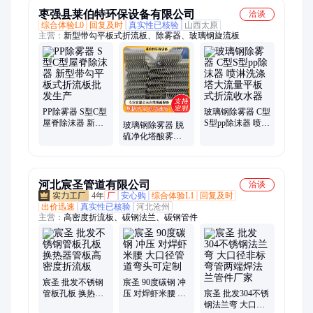
枣强县莱伯特环保设备有限公司
洽谈
综合体验L0
回复及时
真实性已核验
山西太原
主营：
新型带勾平板式折流板、除雾器、玻璃钢旋流板
PP除雾器 S型C型
玻璃钢除雾器 C型
屋脊除沫器 新型
S型pp除沫器 喷淋
玻璃钢除雾器 脱
带勾平板式折流
洗涤塔大流量平
硫净化塔酸雾处
板批发生产
板式折流收水器
理气液分离器 C型
平板式旋流板
河北宸圣管道有限公司
洽谈
4年
厂
安心购
综合体验L1
回复及时
出价迅速
真实性已核验
河北沧州
主营：
高密度折流板、碳钢法兰、碳钢管件
宸圣 批发不锈钢
宸圣 90度碳钢 冲
管板孔板 换热器
压 对焊虾米腰 大
宸圣 批发304不锈
管板高密度折流
口径管道弯头可
钢法兰弯 大口径