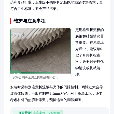
药和食品行业，卫生级不锈钢折流板既能满足传热需求，又
符合卫生标准，避免产品污染。
维护与注意事项
定期检查折流板的
腐蚀和结垢情况非
常重要。在易结垢
介质中，建议每6-
12个月停机检查一
次，必要时进行化
学清洗或机械清
理。

安平县浦泽金属丝网制品有限公司
安装时需特别注意折流板与壳体的间隙控制。间隙过大会导
致流体短路，一般控制在1-3mm为宜。对于高温工况，还要
考虑材料的热膨胀系数，预留适当的膨胀间隙。
商家经验
真实案例 · 安全可信