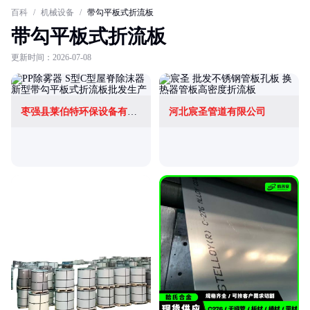
百科
/
机械设备
/
带勾平板式折流板
带勾平板式折流板
更新时间：2026-07-08
枣强县莱伯特环保设备有限公司
河北宸圣管道有限公司