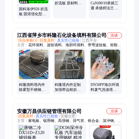
折流板 原材料厂
CuNi90/10承插三
家 锻轧状态表面
通 承插焊法兰 船
因科洛伊926 折流
磨光
用冷却器 耐温
板 固溶强化型合
120℃ 抗振性强
金板 电力行业专
用 零切下料
江西省萍乡市科隆石化设备填料有限公司
洽谈
综合体验L0
回复及时
真实性已核验
江西萍乡
主营：
花环填料、波纹填料、海胆环填料、带弯波纹板、矩鞍环
填料、金属矩鞍环、填料铝合金、阶梯环填料、环保球填料、兰
派克填料、pp多面空心球、pp共轭环填料、聚丙烯高流环、304
鲍尔环填料、聚丙烯扁环填料
科隆填料塔内件
科隆塔内件定制
DN50PP海尔环填
除雾型不锈钢折
加强带边框折流
料废气洗涤塔除
流板TP舌形板组
板除雾器TP板组
雾层塑料皇冠拉
件
件
西环
安徽万昌供应链管理有限公司
洽谈
回复及时
真实性已核验
安徽合肥
主营：
家电板、锯用钢、高强钢、排气管、铁合金、深冲钢、宝
钢钢、机械钢、qste420tm、结构钢、酸洗卷、热轧钢、热轧酸、
压延钢、低合金、压缩机、耐蚀钢、宝钢管、中碳钢、合金钢、
热轧板、硬化钢、镀铝镀、汽车钢、搪瓷钢