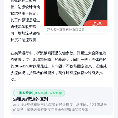
管孔以穿过换热
管，边缘设计有钩
状结构用于固定。
其工作原理是通过
迫使流体改变流
萍乡多全环保科技有限公司
向，增加流动路径
长度和湍流程度。

在实际运行中，折流板间距是关键参数。间距过大会降低湍
流效果，过小则增加压降。经验表明，间距一般为壳体内径
的20%-45%时效果最佳。带勾设计不仅能固定管束，还能减
少流体绕过折流板的可能性，确保所有流体都经过有效扰
动。
商家经验
真实案例 · 安全可信
5s和10s管道的区别
本文将详细解析5s与10s管道在设计厚度、承压能力和适用场景
的差异，帮助读者根据实际需求合理选择管道类型。