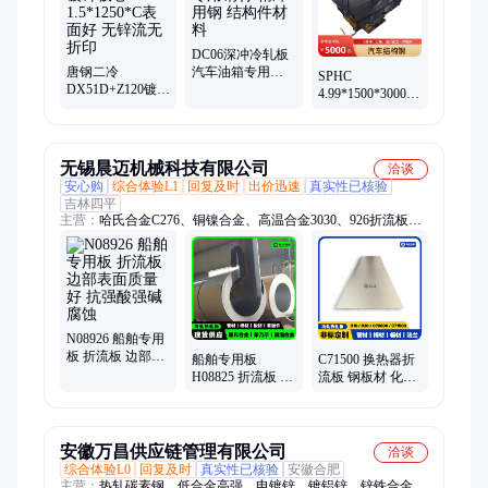
DC06深冲冷轧板
唐钢二冷
汽车油箱专用钢
SPHC
DX51D+Z120镀锌
材 精冲用钢 结构
4.99*1500*3000
板卷 1.5*1250*C
件材料
首钢酸洗开平板
表面好 无锌流无
一张起售 出库无
折印
吊费
无锡晨迈机械科技有限公司
洽谈
安心购
综合体验L1
回复及时
出价迅速
真实性已核验
吉林四平
主营：
哈氏合金C276、铜镍合金、高温合金3030、926折流板、
蒙乃尔合金管、耐蚀紧固件螺栓螺母、C276无缝管、紫铜换热
器、C70600白铜管、C70600无缝管、铜镍合金B10管材、铜镍合
金法兰、310S钢板、法兰紧固件、Inconel600、H65换热管、
316L无缝管、304 不锈钢
N08926 船舶专用
板 折流板 边部表
船舶专用板
C71500 换热器折
面质量好 抗强酸
H08825 折流板 核
流板 钢板材 化工
强碱腐蚀
电站冷却系统 耐
耐腐蚀管道专用
晶间腐蚀
防火性能好
安徽万昌供应链管理有限公司
洽谈
综合体验L0
回复及时
真实性已核验
安徽合肥
主营：
热轧碳素钢、低合金高强、电镀锌、镀铝锌、锌铁合金、