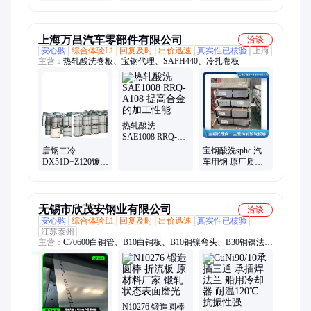
板
定制
非标弯管两端焊
法兰管件厂家
上海万昌汽车零部件有限公司
洽谈
安心购
综合体验L1
回复及时
出价迅速
真实性已核验
上海
主营：
热轧酸洗卷板、宝钢代理、SAPH440、冷扎卷板
热轧酸洗
SAE1008 RRQ-
A108 提高合金的
唐钢二冷
宝钢酸洗sphc 汽
加工性能
DX51D+Z120镀锌
车用钢 原厂质保
板卷 1.5*1250*C
书 稳定均匀的性
表面好 无锌流无
能
折印
无锡市欣茂安钢业有限公司
洽谈
安心购
综合体验L1
回复及时
出价迅速
真实性已核验
江苏泰州
主营：
C70600白铜管、B10白铜板、B10铜镍弯头、B30铜镍法
兰、镍基紧固件、铜镍棒、冷凝管、铜镍管件、C71500散热管
N10276 锻造圆棒