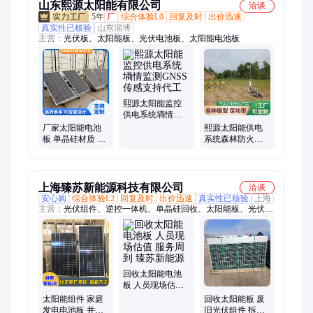
山东熙源太阳能有限公司
洽谈
5年
厂
综合体验L0
回复及时
出价迅速
真实性已核验
山东淄博
主营：
光伏板、太阳能板、光伏电池板、太阳能电池板
熙源太阳能监控
供电系统墒情监
测GNSS传感支持
厂家太阳能电池
熙源太阳能供电
代工
板 单晶硅材质 离
系统森林防火农
网发电户外家庭
田灌溉工程定制
使用 可定制
上海臻苏新能源科技有限公司
洽谈
安心购
综合体验L2
回复及时
出价迅速
真实性已核验
上海
主营：
光伏组件、逆控一体机、单晶硅回收、太阳能板、光伏电
池板、光伏发电板、太阳能光伏板、太阳能电池板、逆变器回
收、重掺硅料回收、回收单晶硅棒
回收太阳能电池
板 人员现场估值
服务周到 臻苏新
太阳能组件 家庭
回收太阳能板 废
能源
发电电池板 并网
旧光伏组件 拆卸