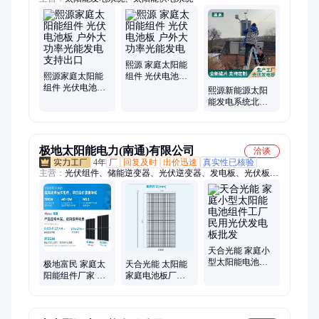
熙源 家庭太阳能
熙源家庭太阳能
组件 光伏电池板
组件 光伏电池板
户外大功率光能
熙源新能源太阳
户外大功率光能
发电
能发电系统北斗
发电 支持出口
定位升降杆定制
品牌
极地太阳能电力(南通)有限公司
洽谈
4年
厂
回复及时
出价迅速
真实性已核验
主营：
光伏组件、储能逆变器、光伏逆变器、发电板、光伏板、
太阳能板、家庭电池板、户外光能板、光伏充电板、发电太阳
板、光伏电池片、光伏电池板、电池逆变器、太阳能电池板、光
伏电池组件、太阳发电组件、单晶硅光能板、太阳能电池片、光
伏发电系统、并网逆变器、太阳能电站、光伏彩钢瓦、光伏储能
系统、正弦波逆变器、太阳能变流器
天合光能 家庭小
型太阳能电池组
极地富民 家庭太
天合光能 太阳能
件工厂 民用光伏
阳能组件厂家 光
家庭电池板厂家
发电板批发
伏电池板批发 户
575瓦600瓦光伏
外大功率光能发
发电站整套设备
电
供应