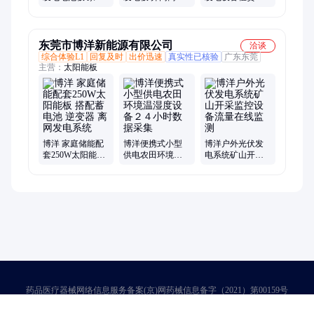
设备 免费设计方
分布式系统
阳能并网离网发
案 25年质保
220V/380V输出
电系统
东莞市博洋新能源有限公司
洽谈
综合体验L1
回复及时
出价迅速
真实性已核验
广东东莞
主营：
太阳能板
博洋 家庭储能配
博洋便携式小型
博洋户外光伏发
套250W太阳能板
供电农田环境温
电系统矿山开采
搭配蓄电池 逆变
湿度设备２４小
监控设备流量在
器 离网发电系统
时数据采集
线监测
药品医疗器械网络信息服务备案(京)网药械信息备字（2021）第00159号
京ICP证030173号
京公网安备11000002000001号