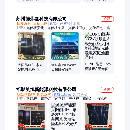
光伏电站 臻苏新
电池板 上门高价
能源
收购 新德志新材
料
苏州德弗熹科技有限公司
洽谈
回复及时
出价迅速
真实性已核验
上海
主营：
光伏板安装、光伏板支架、光伏板回收、光伏发电、光伏
发电板、光伏发电站、光伏电站安装
LONGI隆基535W
太阳能组件 家庭
金财鑫 600645W
双玻正A级光伏板
发电电池板 并网
太阳能家庭电池
太阳能电池板光
光伏电站 新能源
板 白色背板 光伏
能发电家庭渔船
金财鑫
发电 全国适用
通用
邯郸英旭新能源科技有限公司
洽谈
综合体验L0
回复及时
资质已核验
河北保定
主营：
路灯杆、庭院灯、led路灯、光伏板、锂电池、电池板、太
阳能发电站、逆变器、照明灯、道路灯、光伏路灯、太阳能路
灯、太阳能语音播报、光伏逆变器、太阳能杀虫灯、太阳能监
控、太阳能广告牌