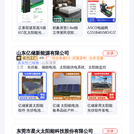
充电手钻、过车丝机、自动车丝机、充电式电钻、电动螺丝刀、
自动起子机、锂电钻弯头、精密螺丝刀、go2二代工具、冲击起
子机、充电式起子机、钢筋不锈钢管、起子配件碳刷、电批平衡
支架
正泰双玻双面A级
积象床垫1.8m独
ASCO电磁阀
615瓦太阳能光伏
立弹簧民宿软硬
G551B401MO/G551B417MO/
板发电板电池板
两用维也纳定制
组件家庭户用电
厚席梦思
站
山东亿储新能源有限公司
洽谈
4年
厂
综合体验L0
回复及时
出价迅速
真实性已核验
山东淄博
主营：
光伏板、储能电池、太阳能供电系统、太阳能监控
亿储家庭太阳能
亿储 太阳能电池
亿储家用太阳能
组件 光伏电池板
板单晶硅户外发
光伏组件发电系
户外大功率光能
电家庭用电专用
统 离网工商业 屋
发电
转化率
顶光伏电站定制
东莞市星火太阳能科技股份有限公司
洽谈