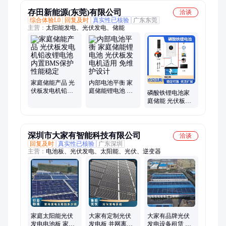
通用
厂发
存田新能源(东莞)有限公司
洽谈
综合体验L0
回复及时
真实性已核验
广东东莞
主营：
太阳能发电、光伏发电、储能
家庭储能产品 光
内部电池平衡 家
伏板发电机铅改
庭储能锂电池 光
磷酸铁锂电池家
锂电池 内置BMS
伏板发电机适用
庭储能 光伏板发
保护 性能稳定
免维护设计
电机适用 20-60°C
宽温工作
深圳市大家有智能科技有限公司
洽谈
回复及时
真实性已核验
广东深圳
主营：
电池板、光伏发电、太阳能、光伏、逆变器
家庭太阳能光伏
大家有定制光伏
大家有品牌光伏
发电电池板 家用
发电板 并网离网
发电设备租赁 太