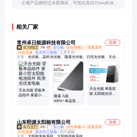
正规产品都经过冰雹测试，可抵抗直径25mm的冰雹
冲击。但极端天气下仍建议采取防护措施。
相关厂家
常州卓日能源科技有限公司
洽谈
3年
档
安心购
综合体验L1
回复及时
出价迅速
真实性已核验
江苏常州
主营：
光伏板、晶科光伏板、隆基光伏板、日托光伏板、天合光
能
天合光能 单面双
天合光能 背板单
玻 太阳能光伏发
晶组件 家庭小型
隆基 A级
电组件厂家 家庭
太阳能电池组件
600W+单晶双玻
用光伏电站专用
民用光伏发电板
双面光伏板太阳
能电池板分布式
发电设备
山东熙源太阳能有限公司
洽谈
4年
厂
安心购
综合体验L0
回复及时
出价迅速
真实性已核验
四川成都
主营：
太阳能发电系统、太阳能供电系统