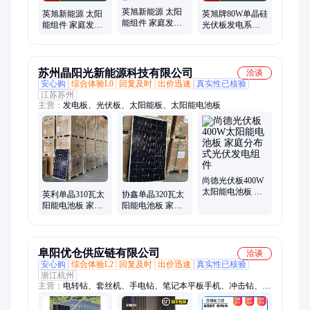
英旭新能源 太阳
英旭新能源 太阳
英旭牌80W单晶硅
能组件 家庭发电
能组件 家庭发电
光伏板发电系统
电池板 并网光伏
电池板 并网光伏
家庭太阳能电池
电站 隆基550W光
电站 隆基550W光
板18V发电板
伏板
伏板
苏州晶阳光新能源科技有限公司
洽谈
安心购
综合体验L0
回复及时
出价迅速
真实性已核验
江苏苏州
主营：
发电板、光伏板、太阳能板、太阳能电池板
尚德光伏板400W
太阳能电池板 家
英利单晶310瓦太
协鑫单晶320瓦太
庭分布式光伏发
阳能电池板 家庭
阳能电池板 家庭
电组件
分布式光伏发电
分布式光伏发电
组件
组件
阜阳优仓供应链有限公司
洽谈
安心购
综合体验L2
回复及时
出价迅速
真实性已核验
浙江杭州
主营：
电转钻、套丝机、手电钻、笔记本平板手机、冲击钻、滚
丝机、无刷电钻、电螺丝刀、电动工具、消防管道、电动起子、