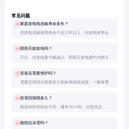
常见问题
家庭发电电池板寿命多长？
问
优质电池板使用寿命可达25年以上，但发电效率会逐
年衰减，通常年衰减率约0.5-0.8%。
阴雨天能发电吗？
问
可以，但发电量大幅减少。阴雨天发电量约为晴天的
10-30%，建议搭配储能系统使用。
安装后需要维护吗？
问
需要定期清洁表面灰尘和检查线路连接。一般每季度
清洁一次，雨季可适当减少清洁频率。
投资回报期多久？
问
根据地区和电价不同，通常为5-8年。日照充足、电
价高的地区回报期更短。
能抵抗冰雹吗？
问