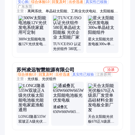
安心购
综合体验L0
回复及时
出价迅速
真实性已核验
广东东莞
主营：
离网系统、单晶硅太阳能、工商业光伏电站、太阳能板、
光伏发电、太阳能电池板、光储充一体化、储能、光伏并网电
站、光伏储能电站
300W太阳能电池
星火太阳能光伏
板12V光伏发电系
TUV/CE/ISO 认证
发电板300w单晶
统家庭用可定制
光伏组件 580瓦单
硅太阳能组件
晶硅太阳能板 光
伏企业 太阳能厂
家
苏州凌远智慧能源有限公司
洽谈
综合体验L0
回复及时
出价迅速
真实性已核验
江苏苏州
主营：
光伏板、光伏组件
通威叠瓦
650W660W665W
LONGI隆基535W
太阳能电池板光
天合太阳能光伏
双玻正A级光伏板
伏发电板
板670正A级原厂
太阳能电池板光
发货单晶硅材料
能发电家庭渔船
全新发电板全新