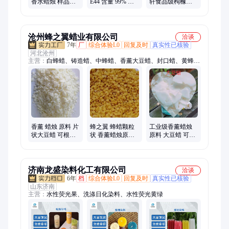
香水蜡烛 样品小
E44 含量 99% 现
轩食品级枸橼酸
样 可对香仿香 日
货 耐温80摄氏度
酸度调节剂 食品
用香料
添加剂生产厂家
沧州蜂之翼蜡业有限公司
洽谈
7年
厂
综合体验L0
回复及时
真实性已核验
河北沧州
主营：
白蜂蜡、铸造蜡、中蜂蜡、香薰大豆蜡、封口蜡、黄蜂
蜡、颗粒状蜂蜡
香薰 蜡烛 原料 片
蜂之翼 蜂蜡颗粒
工业级香薰蜡烛
状大豆蜡 可根据
状 香薰蜡烛原料
原料 大豆蜡 可根
客户的需求定制
可根据客户不同
据客户的需求接
的需求定制
受定制
济南龙盛染料化工有限公司
洽谈
6年
档
综合体验L0
回复及时
真实性已核验
山东济南
主营：
水性荧光果、洗涤日化染料、水性荧光黄绿