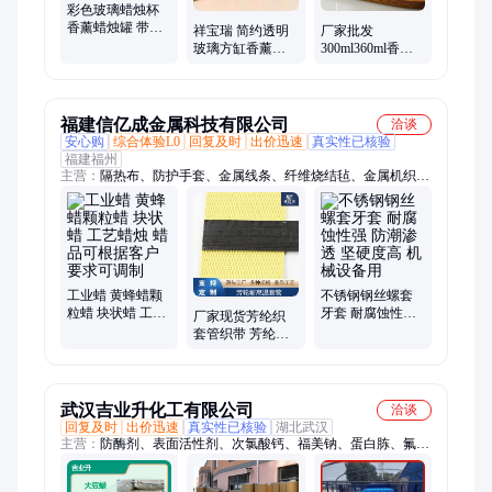
彩色玻璃蜡烛杯
香薰蜡烛罐 带盖
祥宝瑞 简约透明
厂家批发
玻璃杯蒙砂蜡烛
玻璃方缸香薰蜡
300ml360ml香薰
台直边罐现货
烛杯 方形烛台多
蜡烛杯 玻璃杯空
肉水培植物
杯 容器女生伴手
礼香薰瓶
福建信亿成金属科技有限公司
洽谈
安心购
综合体验L0
回复及时
出价迅速
真实性已核验
福建福州
主营：
隔热布、防护手套、金属线条、纤维烧结毡、金属机织
带、金属网格布、金属纤维绳、金属纤维毡、隔热阻燃布、铸铜
加热器、防爆加热管、针织金属布、金属纤维面料、不锈钢编织
线、不锈钢加热管、铸铝电加热器、不锈钢金属带、不锈钢纤维
布、不锈钢发热管、金属针织套管、高温金属套管
工业蜡 黄蜂蜡颗
不锈钢钢丝螺套
粒蜡 块状蜡 工艺
牙套 耐腐蚀性强
厂家现货芳纶织
蜡烛 蜡品可根据
防潮渗透 坚硬度
套管织带 芳纶套
客户要求可调制
高 机械设备用
管工业及防护防
刺破切割
武汉吉业升化工有限公司
洽谈
回复及时
出价迅速
真实性已核验
湖北武汉
主营：
防酶剂、表面活性剂、次氯酸钙、福美钠、蛋白胨、氟化
氢钾、氟化钠、氟化钾、浮选油