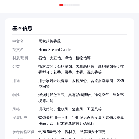
基本信息
中文名
居家蜡烛香薰
英文名
Home Scented Candle
材质/用料
石蜡、大豆蜡、蜂蜡、植物蜡等
分类
按材质分：石蜡蜡烛、大豆蜡蜡烛、蜂蜡蜡烛等；按
香型分：花香、果香、木香、混合香等
用途
用于家居环境香氛、放松身心、营造浪漫氛围、装饰
空间等
特性
燃烧时释放香气，具有舒缓情绪、净化空气、装饰环
境等功能
风格
现代简约、北欧风、复古风、田园风等
发展历史
蜡烛最初用于照明，19世纪后逐渐发展为装饰和香氛
用品，20世纪末香薰蜡烛开始流行
参考价格区间
约20-500元/个，视材质、品牌和大小而定