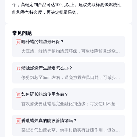
个，高端定制产品可达100元以上。建议先取样测试燃烧性
能和香气持久度，再决定批量采购。
常见问题
哪种蜡的蜡烛最环保？
问
大豆蜡、蜂蜡等植物蜡最环保，可生物降解且燃烧更
清洁。石蜡是石油副产品，环保性较差但价格低廉。
蜡烛燃烧产生黑烟怎么办？
问
修剪烛芯至6mm左右，避免放置在风口处，可减少黑
烟。选择优质蜡烛也很重要。
如何延长蜡烛使用寿命？
问
首次燃烧要让蜡池完全融化到边缘；每次使用不超过
4小时；储存时避免高温和阳光直射。
香薰蜡烛真的能改善情绪吗？
问
某些香气如薰衣草、佛手柑确实有舒缓作用，但效果
因人而异。重要的是营造舒适氛围。