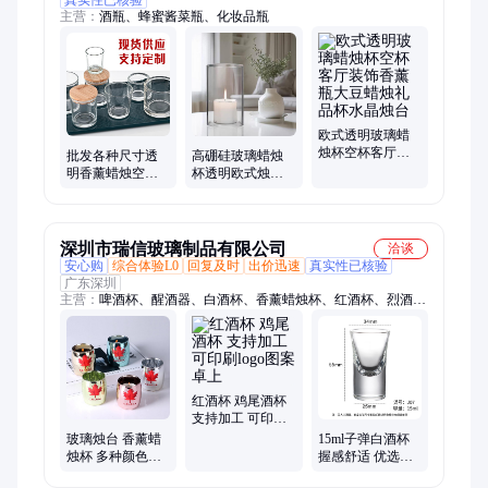
主营：
酒瓶、蜂蜜酱菜瓶、化妆品瓶
欧式透明玻璃蜡
烛杯空杯客厅装
批发各种尺寸透
高硼硅玻璃蜡烛
饰香薰瓶大豆蜡
明香薰蜡烛空杯
杯透明欧式烛台
烛礼品杯水晶烛
加喷漆丝印彩色
摆件软木塞密封
台
蜡烛杯玻璃杯玻
香薰婚庆装 饰蜡
璃瓶
烛
深圳市瑞信玻璃制品有限公司
洽谈
安心购
综合体验L0
回复及时
出价迅速
真实性已核验
广东深圳
主营：
啤酒杯、醒酒器、白酒杯、香薰蜡烛杯、红酒杯、烈酒
杯、高脚杯、玻璃杯、婚礼水晶、无铅水晶、玻璃酒杯、无铅玻
璃、玻璃花瓶、玻璃果盘、水晶玻璃、玻璃水杯、欧式饮料杯、
斜口倒酒器、威士忌酒杯、带刻度七字、玻璃水晶杯、高硼硅牛
奶杯、鸡尾酒杯餐厅、快速醒酒器、小洋酒杯、花瓣酒樽
红酒杯 鸡尾酒杯
支持加工 可印刷
logo图案 卓上
玻璃烛台 香薰蜡
15ml子弹白酒杯
烛杯 多种颜色可
握感舒适 优选材
选 简约时尚高贵
料 使用时间长久