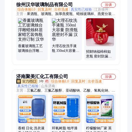
徐州汉华玻璃制品有限公司
洽谈
综合体验L0
回复及时
出价迅速
真实性已核验
江苏徐州
主营：
果酒瓶、玻璃瓶、加厚燕窝瓶、蜡烛玻璃杯、燕窝分装
瓶、凹底洋酒瓶、精白料方瓶、密封燕窝瓶、加厚密封分装瓶、
琉璃白玻璃酒瓶
香薰玻璃瓶工艺
大理石纹洗手液
玻璃烛台浮雕蜡
瓶 350ml大容量
招财纳福柿柿如
烛杯居家蜡艺装
防滑瓶底密封不
意瓶 密封防漏抗
饰瓶 支持订制 汉
漏 汉华
菌防霉 支持企业
华
定制服务 汉华
济南聚美汇化工有限公司
洽谈
3年
档
综合体验L0
回复及时
出价迅速
真实性已核验
山东济南
主营：
三氟乙酸、三氟乙酸酐、亚硝酸钠、乙酸、氢氧化钠、柠
檬酸、柠檬酸钠、苯甲酸钠、无水亚硫酸钠、三氯化铁、三氟乙
酸乙酯
香精 日化 洗衣液
环氧树脂 地坪漆
柠檬酸钠厂家 英