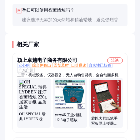
孕妇可以使用香薰蜡烛吗？
问
建议选择无添加的天然蜡和精油蜡烛，避免强烈香
味。使用时要确保通风良好。
相关厂家
颍上卓越电子商务有限公司
洽谈
安心购
综合体验L2
回复及时
出价迅速
真实性已核验
广东广州
主营：
机械设备、仪器设备、无人自动售货机、全自动面条机、
工业级台式钻床、发票打印机、电动攻丝机、新中式挂钟、电子
时钟、成人用品无人售货机、柴油机、攻丝机、吧台收银台、茶
叶揉捻机、便携式钻井机、齿爪粉碎机、智慧电子班牌、证卡打
印机、小卡片打印机、家用小型车床、高低温试验箱
OH SPECIAL 瑞
yszy4K工业相机
蒙以大师纸笔手
典 LYDEEN 徕汀
1/2.3电子缩放功
写板网上授课微
香薰蜡烛 220g 居
能录像可插IF卡电
课纸屏同步网络
家香氛 品质生活
脑软件测量带十
直播教学连电脑
写字