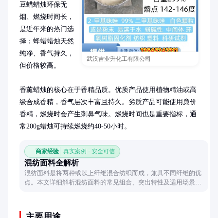
豆蜡蜡烛环保无
烟、燃烧时间长，
是近年来的热门选
择；蜂蜡蜡烛天然
纯净、香气持久，
武汉吉业升化工有限公司
但价格较高。

香薰蜡烛的核心在于香精品质。优质产品使用植物精油或高
级合成香精，香气层次丰富且持久。劣质产品可能使用廉价
香精，燃烧时会产生刺鼻气味。燃烧时间也是重要指标，通
常200g蜡烛可持续燃烧约40-50小时。
商家经验
真实案例 · 安全可信
混纺面料全解析
混纺面料是将两种或以上纤维混合纺织而成，兼具不同纤维的优
点。本文详细解析混纺面料的常见组合、突出特性及适用场景，
帮助读者全面了解这种多功能面料。
主要用途