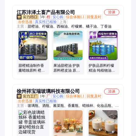
大方
卓上
江苏沣泽土畜产品有限公司
洽谈
5年
档
安心购
综合体验L1
回复及时
出价迅速
真实性已核验
上海
主营：
甜橙油、柠檬油、西柚油、柠檬烯、橘子油、丁香油
甜橙精油制作香
果油甜橙油 护肤
护肤品原料柠檬
薰蜡烛原料 橙油
原料橙皮油 原装
精油 纯植物油生
采购 进口甜橙皮
进口香精香料 长
产商直供 厂价直
油 沣泽
期百吨库存 沣泽
营 沣泽
徐州祥宝瑞玻璃科技有限公司
洽谈
1年
厂
安心购
综合体验L1
回复及时
出价迅速
真实性已核验
主营：
玻璃瓶、酒瓶、酱菜瓶、香薰瓶、蜡烛杯、化妆品瓶、食
品包装瓶、胶囊瓶、饮料瓶、橄榄油瓶、燕窝瓶、储物罐、膏霜
瓶、洗手液瓶、喷雾瓶、咖啡瓶、奶瓶、水杯、精油瓶