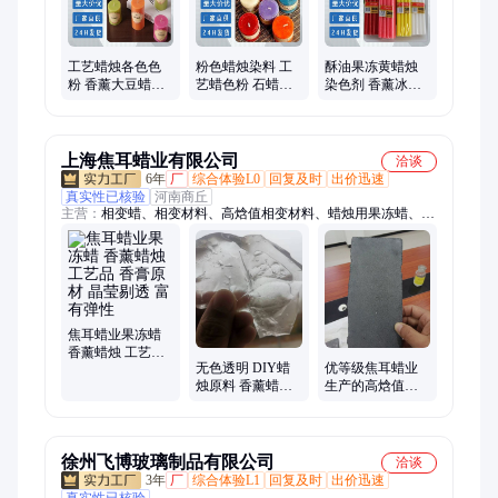
工艺蜡烛各色色
粉色蜡烛染料 工
酥油果冻黄蜡烛
粉 香薰大豆蜡染
艺蜡色粉 石蜡香
染色剂 香薰冰花
色剂 酥油果冻鲜
薰染色剂 蜂蜡着
蜡着色色粉 彩色
红蜡烛染料
色剂
生日蜡烛色素
上海焦耳蜡业有限公司
洽谈
6年
厂
综合体验L0
回复及时
出价迅速
真实性已核验
河南商丘
主营：
相变蜡、相变材料、高焓值相变材料、蜡烛用果冻蜡、聚
乙烯微粉、聚丙烯蜡粉、酰胺蜡粉、乳化石蜡、石蜡乳液、聚乙
烯蜡乳液、聚丙烯蜡乳液、艺术手蜡、巴西棕榈蜡乳液、费托蜡
乳液、塑料润滑剂、果冻蜡、感温蜡
焦耳蜡业果冻蜡
香薰蜡烛 工艺品
无色透明 DIY蜡
优等级焦耳蜡业
香膏原材 晶莹剔
烛原料 香薰蜡烛
生产的高焓值相
透 富有弹性
水晶蜡厂家 果冻
变蜡粉 相变片 吸
蜡
热放热焓值高
徐州飞博玻璃制品有限公司
洽谈
3年
厂
综合体验L1
回复及时
出价迅速
真实性已核验