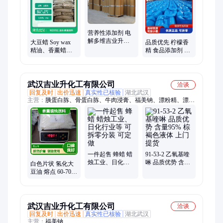
营养性添加剂 电
解多维吉业升化
大豆蜡 Soy wax
品质优先 柠檬香
工小量可发质量
精油、香薰蜡烛
精 食品添加剂 食
保证
的主要原料 吉业
用香料 注重服务
升化工
液体
武汉吉业升化工有限公司
洽谈
回复及时
出价迅速
真实性已核验
湖北武汉
主营：
胰蛋白胨、骨蛋白胨、牛肉浸膏、福美钠、漂粉精、漂白
精、次氯酸钙、单乙醇胺、三乙醇胺、三甘醇、防辐射钡粉、茶
皂素、大苏打、小苏打、甘氨酸、九水硫化钠
一件起售 蜂蜡 蜡
91-53-2 乙氧基喹
烛工业、日化行
啉 品质优势 含量
白色片状 氢化大
业等 可拆零分装
95% 棕褐色液体
豆油 熔点 60-70度
可定做
上门提货
527-07-1 碘值
≤3.0 香薰蜡烛原
料
武汉吉业升化工有限公司
洽谈
回复及时
出价迅速
真实性已核验
湖北武汉
主营：
福美钠