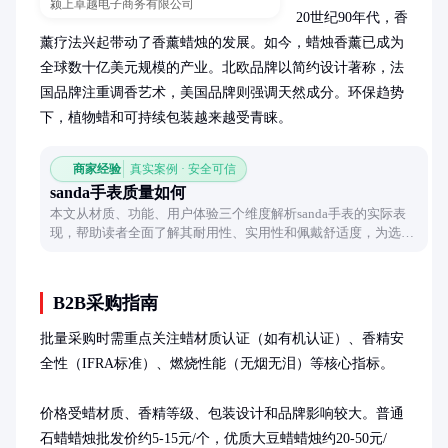
颍上卓越电子商务有限公司
20世纪90年代，香
薰疗法兴起带动了香薰蜡烛的发展。如今，蜡烛香薰已成为
全球数十亿美元规模的产业。北欧品牌以简约设计著称，法
国品牌注重调香艺术，美国品牌则强调天然成分。环保趋势
下，植物蜡和可持续包装越来越受青睐。
商家经验
真实案例 · 安全可信
sanda手表质量如何
本文从材质、功能、用户体验三个维度解析sanda手表的实际表
现，帮助读者全面了解其耐用性、实用性和佩戴舒适度，为选购
提供客观参考。
B2B采购指南
批量采购时需重点关注蜡材质认证（如有机认证）、香精安
全性（IFRA标准）、燃烧性能（无烟无泪）等核心指标。

价格受蜡材质、香精等级、包装设计和品牌影响较大。普通
石蜡蜡烛批发价约5-15元/个，优质大豆蜡蜡烛约20-50元/