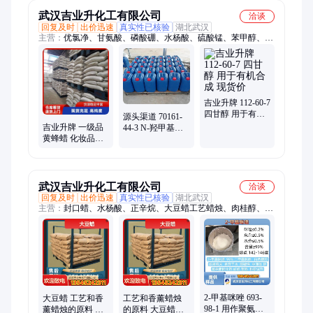
武汉吉业升化工有限公司
洽谈
回复及时
出价迅速
真实性已核验
湖北武汉
主营：
优氯净、甘氨酸、磷酸硼、水杨酸、硫酸锰、苯甲醇、平
平加、正辛烷、一乙胺、磷酸氢、白僵菌、蛋白胨、碳酸镁、磷
酸铝、异丁酸、叔丁醇、硫化钡、木质素、醋酸钡、硫化钙、氯
化锌、黄原胶、磺酸钙、氟化镁、异丙醇
吉业升牌 112-60-7
四甘醇 用于有机
源头渠道 70161-
合成 现货价
吉业升牌 一级品
44-3 N-羟甲基甘
黄蜂蜡 化妆品原
氨酸钠 防腐 当天
料 蜡烛工业 库存
发货 全国发售
充足
武汉吉业升化工有限公司
洽谈
回复及时
出价迅速
真实性已核验
湖北武汉
主营：
封口蜡、水杨酸、正辛烷、大豆蜡工艺蜡烛、肉桂醇、珠
光片、碳酸镁、肉桂醛、建筑料、磷酸铝、肉桂酸、戊二醛、切
削液、叔丁醇、清洗剂、硫化钠、硫化钡、升硫醚、硫化钙、杀
菌液、氯化锌、黄原胶、助染剂、椰子油、氯化锰、氧化锑
2-甲基咪唑 693-
大豆蜡 工艺和香
工艺和香薰蜡烛
98-1 用作聚氨酯
薰蜡烛的原料 适
的原料 大豆蜡