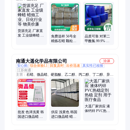
货源充足 厂家直
发 工业级蜂蜡 蜡
免费送样 56号全
品质可靠 对苯二
烛工业、日化行
精炼石蜡 颗粒与
甲酰氯 99.9% 白
业等 物美价廉
块状 蜡烛原材料
色片状固体 100-
8002-74-2 99%
20-9
南通大遥化学品有限公司
洽谈
安心购
综合体验L1
回复及时
出价迅速
真实性已核验
江苏南通
主营：
石蜡、微晶蜡、硬脂酸、乙二醇、丙二醇、丁二醇、异辛
酸铝、乙烯脲、偏苯三酸酐、醋酸、乙醇、片碱、甘油、
TCPP、聚丙烯酸钠、异丙醇、异壬酸、TxP、CDP、IPPP、
TEP、TPP
大遥厂家供应 液
体钙锌 PVC热稳
批发 色泽浅黄 韩
供应 浅黄色 韩国
定剂 热稳 定剂 用
国进口微晶蜡 蜡
进口微晶蜡 蜡烛
于医疗食品
烛玩具生产材料
着色兼容原料