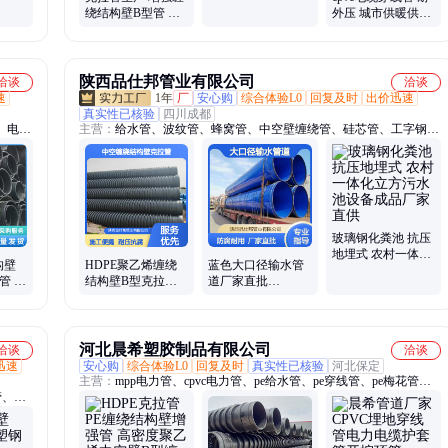
绕管
绕结构壁B型管 中
外压 城市供暖供水
空壁波纹管道 陆雄
管道用 DN280mm
陕西品仕邦管业有限公司
洽谈
洽谈
速
1年
厂
安心购
综合体验L0
回复及时
出价迅速
真实性已核验
四川成都
、电线
主营：
给水管、波纹管、蜂窝管、中空壁缠绕管、硅芯管、工字钢、
共挤管、缠绕管、克拉管、电力管、无缝管、排污管、盲排管、雨水
管、合金管、带钢卷、六棱管、复合管、排水管、地暖管、保温管、
穿线管、衬塑钢管、采暖管道、保护套管、镀锌钢管
玻璃钢化粪池 抗压
地埋式 农村一体化
构壁
HDPE聚乙烯缠绕
蓝色大口径输水管
立方污水池设备成
管 B
结构壁B型克拉管
道厂家直批
品厂家直供
货可定
中空壁缠绕管dn800
φ820*10mm螺旋内
SN12.5
外涂塑防腐钢管
河北晨希塑胶制品有限公司
洽谈
洽谈
迅速
安心购
综合体验L0
回复及时
真实性已核验
河北保定
主营：
mpp电力管、cpvc电力管、pe给水管、pe穿线管、pe梅花管、
管、电
pe双壁波纹管、pe克拉管、MPP电力管、CPVC电力管、PE给水管、
化粪
PE农田灌溉管、PE穿线管、HDPE双壁波纹管、PE梅花管、给水管、
穿线管、电力管、双壁波纹管、克拉管、梅花管、农田灌溉管、mpp