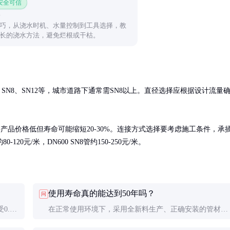
 安全可信
巧，从浇水时机、水量控制到工具选择，教
长的浇水方法，避免烂根或干枯。
SN8、SN12等，城市道路下通常需SN8以上。直径选择应根据设计流量
产品价格低但寿命可能缩短20-30%。连接方式选择要考虑施工条件，承
20元/米，DN600 SN8管约150-250元/米。
使用寿命真的能达到50年吗？
问
.1-
在正常使用环境下，采用全新料生产、正确安装的管材，
上。
实验室加速老化测试证实寿命可达50年以上。但实际寿命