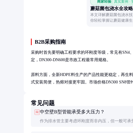
商家经验
真实案例 ·
蘑菇菌包浇水全攻略
本文详解蘑菇菌包浇水技
你轻松掌握让蘑菇健康生
B2B采购指南
采购时首先要明确工程要求的环刚度等级，常见有SN4、
定，DN300-DN600是市政工程最常用规格。

原料方面，全新HDPE料生产的产品性能更稳定，再生料
式安装简便，热熔对接更牢固。市场价格DN300 SN8管约80-1
常见问题
中空壁B型管能承受多大压力？
问
作为排水管主要考虑环刚度而非内压，但一般可承受0
0.2MPa水压。特殊增强设计的产品可达0.3MPa以