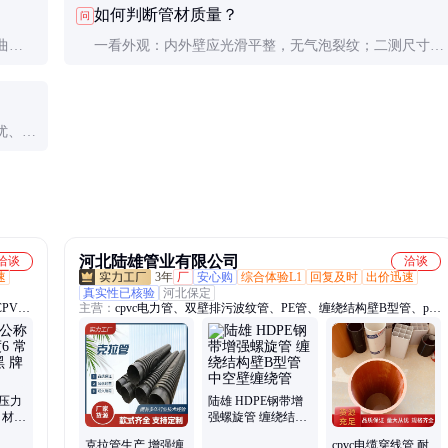
如何判断管材质量？
问
受施工质量、土壤环境等因素影响。
曲。
一看外观：内外壁应光滑平整，无气泡裂纹；二测尺寸：
要做好
壁厚偏差不超过5%；三做环刚度测试：实测值应不低于
标称值。
优、综
河北陆雄管业有限公司
洽谈
洽谈
速
3年
厂
安心购
综合体验L1
回复及时
出价迅速
真实性已核验
河北保定
PVC
主营：
cpvc电力管、双壁排污波纹管、PE管、缠绕结构壁B型管、pvc
、高压
给水管、钢带波纹管、克拉管、PE给水管、给水管、双壁波纹管、排
水管、MPP电力管、钢丝网骨架管、钢带管、电缆护套管、电缆保护
管、电力电缆保护管、电力保护管、波纹管、pe穿线管、热浸塑钢
管、PVC-M给水管、PVC-O管材、格栅管、cpvc预埋电力管
称压力
陆雄 HDPE钢带增
规 材质
强螺旋管 缠绕结构
壁B型管 中空壁缠
克拉管生产 增强缠
cpvc电缆穿线管 耐