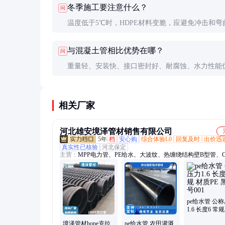
冬季施工要注意什么？
问
温度低于5℃时，HDPE材料变脆，应避免冲击和弯
建议采取保温措施，安装后立即回填，接头处特别
与混凝土管相比优势在哪？
问
密封。
重量轻、安装快、接口密封好、耐腐蚀、水力性能
合造价低。特别适合工期紧、地下水位高的工程。
相关厂家
河北雄安境泽管材销售有限公司
5年
档
安心购
综合体验L0
回复及时
出价迅
真实性已核验
河北保定
主营：
MPP电力管、PE给水、大波纹、热缠绕结构壁B型管、C
排水、PE穿线管、梅花管、ABS穿线管、自来水管、塑料盘管
排管、通讯管材、碳素波纹管、大弧弯、大口径克拉管
pe给水管 公
1.6 长度6 常
PE 黑 牌号001
境泽管材hope克拉
pe给水管 农田灌溉