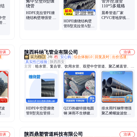
电缆管、波纹管、电缆管
HDPE克拉管PE缠
晨希管道厂家
中空
绕结构壁增强管 高
CPVC埋地穿线管
HDPE缠绕结构壁
管
密度聚乙烯中空壁
电力电缆护套管开
管B型克拉管A型中
型结构壁
B型缠绕管
挖顶管110*5多规格
空壁塑钢复合管内
肋双高筋缠绕管
陕西科纳飞管业有限公司
洽谈
洽谈
速
2年
档
安心购
综合体验L0
回复及时
出价迅速
真实性已核验
陕西西安
主营：
给水管、复合管、饮用水管、双壁中空管道、聚乙烯直管、双
壁波纹管、钢丝网骨架管、市政管道排水管
壁波
HDPE中空壁缠绕
Q235热镀锌接地圆
排水用PE钢带增强
管中
管B型克拉管排水
钢 淋雨不生锈镀锌
聚乙烯螺旋波纹管
水管
排污管缠绕结构壁
圆钢 电力接地极镀
大口径钢带管
B型管
锌盘圆
DN1400规格齐全
陕西鼎塑管道科技有限公司
洽谈
洽谈