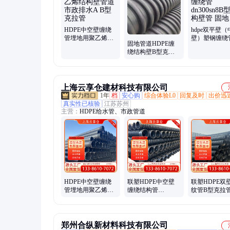
HDPE中空壁缠绕
hdpe双平壁（
管埋地用聚乙烯结
壁）塑钢缠绕
固地管道HDPE缠
构壁管道市政排水
dn300sn8B
绕结构壁B型克拉
A B型克拉管
管 固地
管 DN300*SN8中空
壁管
上海云享仓建材科技有限公司
1年
档
安心购
综合体验L0
回复及时
出价迅
真实性已核验
江苏苏州
主营：
HDPE给水管、市政管道
HDPE中空壁缠绕
联塑HDPE中空壁
联塑HDPE双
管埋地用聚乙烯结
缠绕结构管
纹管B型克拉
构壁管道市政排水
400/SN8 结构壁A型
空壁缠绕管下
A B型克拉管
B型排污克拉管下
国标包检测
水管
郑州合纵新材料科技有限公司