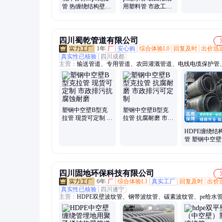
管 热缠绕结构壁B
用塑料管 市政工程
型管 中空缠绕排水
给水用管 结实耐用
管 支持定制
规格多样
四川蜀乾管道有限公司
1年
厂
安心购
综合体验L0
回复及时
出价迅
真实性已核验
四川成都
主营：
输送管道、专用管道、农田灌溉管道、电线电缆保护管
预埋保护管
塑钢中空壁B型克
塑钢中空壁B型克
拉管 现货可定制 市
拉管 抗腐耐磨 市政
政排污抗腐蚀耐磨
排污可定制
HDPE缠绕结
管 塑钢中空壁
型克拉管 现
制
四川固地环保科技有限公司
6年
厂
综合体验L1
真实工厂
回复及时
出价
真实性已核验
四川遂宁
主营：
HDPE双壁波纹管、钢带波纹管、碳素波纹管、pe给水
力管、玻璃钢电力管、mpp电力管、钢丝网骨架管、七孔管、
池、钢波纹涵管、pvc双壁波纹管、mpve双壁波纹管