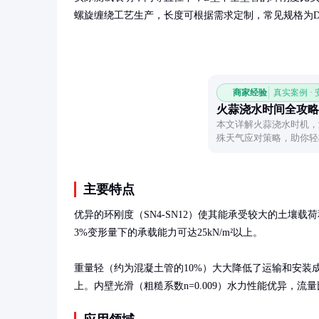
螺旋缠绕工艺生产，长度可根据需求定制，常见规格为DN20
商家经验
真实案例 ·
火蒜浇水时间全攻略
本文详解火蒜浇水时机，
殊天气应对策略，助你轻
主要特点
优异的环刚度（SN4-SN12）使其能承受较大的土壤
3%变形量下的承载能力可达25kN/m²以上。

重量轻（约为混凝土管的10%）大大降低了运输和安装成
上。内壁光滑（粗糙系数n=0.009）水力性能优异，流