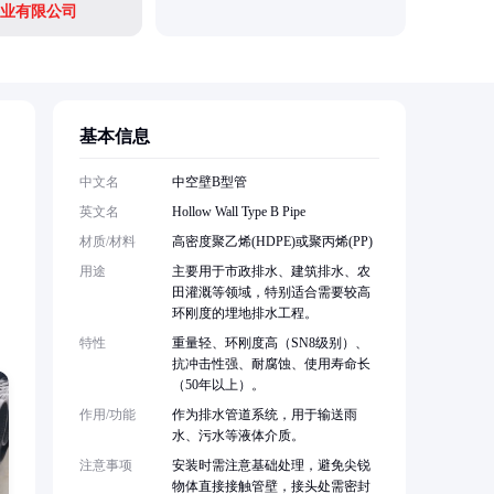
业有限公司
基本信息
中文名
中空壁B型管
英文名
Hollow Wall Type B Pipe
材质/材料
高密度聚乙烯(HDPE)或聚丙烯(PP)
用途
主要用于市政排水、建筑排水、农
田灌溉等领域，特别适合需要较高
环刚度的埋地排水工程。
特性
重量轻、环刚度高（SN8级别）、
抗冲击性强、耐腐蚀、使用寿命长
（50年以上）。
作用/功能
作为排水管道系统，用于输送雨
水、污水等液体介质。
注意事项
安装时需注意基础处理，避免尖锐
物体直接接触管壁，接头处需密封