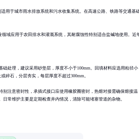
别适用于城市雨水排放系统和污水收集系统。在高速公路、铁路等交通基


业领域应用于农田排水和灌溉系统，其耐腐蚀性特别适合盐碱地使用。近
基础处理，建议采用砂垫层，厚度不小于100mm。回填材料应选用粒径小
土或碎石，分层夯实，每层厚度不超过300mm。

特别注意密封性，承插式接口应使用橡胶圈密封，热熔对接需确保熔接温
。日常维护主要是定期检查井内情况，清除可能堵塞管道的杂物。