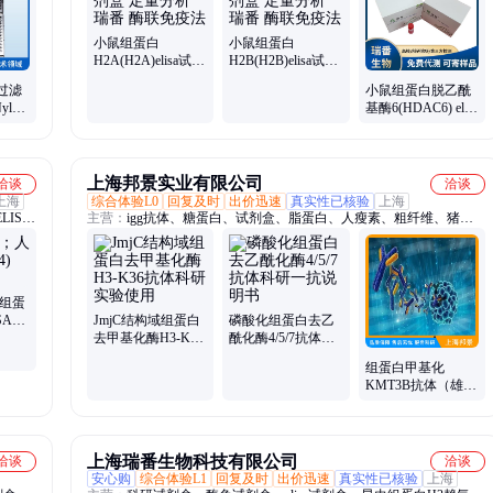
小鼠组蛋白
小鼠组蛋白
H2A(H2A)elisa试剂
H2B(H2B)elisa试剂
盒 定量分析 瑞番
盒 定量分析 瑞番
过滤
小鼠组蛋白脱乙酰
酶联免疫法
酶联免疫法
ylon
基酶6(HDAC6) elisa
直径
试剂盒 灵敏度高
上海邦景实业有限公司
洽谈
洽谈
上海
综合体验L0
回复及时
出价迅速
真实性已核验
上海
ISA
主营：
igg抗体、糖蛋白、试剂盒、脂蛋白、人瘦素、粗纤维、猪睾
酮、烯二酮、nad激酶、测试盒、牛瘦素、牛胆酸、原果胶、磷酸
酶、犬肾素、含水量、人蛋白、甜菜碱、igm抗体、dna抗体、磷脂
酶、大鼠超、犬叶酸、人胆酸、样受体
人组蛋
SA
JmjC结构域组蛋白
磷酸化组蛋白去乙
去甲基化酶H3-K36
酰化酶4/5/7抗体科
抗体科研实验使用
研一抗说明书
组蛋白甲基化
KMT3B抗体（雄激
素受体激活蛋白）
说明书免费包邮
上海瑞番生物科技有限公司
洽谈
洽谈
安心购
综合体验L1
回复及时
出价迅速
真实性已核验
上海