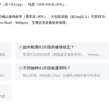
EU/μg）、纯度（SDS-PAGE≥95%）。

确认修饰效率（通常应≥90%）。大包装采购（如5mg以上）可获得30-
Motif、Millipore、艾博抗等质量较有保障。
如何检测H3片段的修饰状态？
问
接近天
常用方法包括质谱（精确鉴定修饰类型）、Western
时，片
blot（使用修饰特异性抗体）、HPLC（分离不同修饰形
不同物种H3片段能通用吗？
问
式）。建议多种方法互相验证。
Cl的
核心区域（特别是1-50aa）在哺乳动物中保守性高达
避免剧
100%，但某些模式生物（如酵母）存在变异。关键实验
建议使用目标物种特异性序列。
的是特
照验证