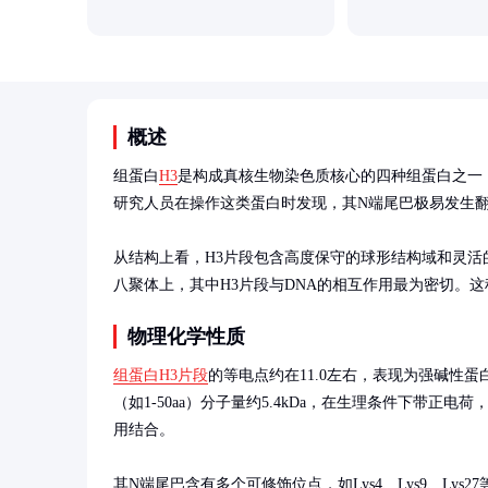
概述
组蛋白
H3
是构成真核生物染色质核心的四种组蛋白之一，
研究人员在操作这类蛋白时发现，其N端尾巴极易发生翻
从结构上看，H3片段包含高度保守的球形结构域和灵活的N
八聚体上，其中H3片段与DNA的相互作用最为密切。
物理化学性质
组蛋白H3片段
的等电点约在11.0左右，表现为强碱性
（如1-50aa）分子量约5.4kDa，在生理条件下带正电
用结合。

其N端尾巴含有多个可修饰位点，如Lys4、Lys9、Lys