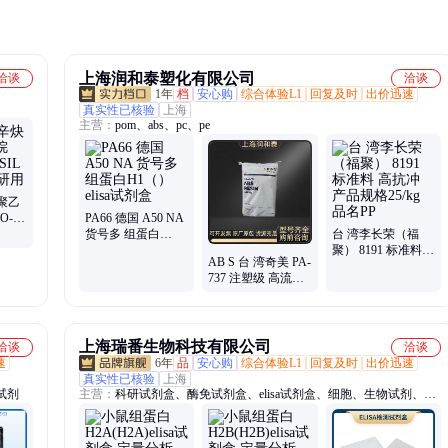
上海润和泰塑化有限公司
洽谈
洽谈
1年
档
安心购
综合体验L1
回复及时
出价迅速
真实性已核验
上海
主营：
pom、abs、pc、pe
聚乙
O-
PA66 德国 A50 NA
%纯度
货号多 组蛋白
台 湾李长荣（福
H1（）elisa试剂盒
聚） 8191 标准料
AB S 台 湾奇美 PA-
高抗冲 产品规格
737 注塑级 高流动
25/kg 品名PP
高刚性 中冲击电子
电器料
上海瑞番生物科技有限公司
洽谈
洽谈
速
6年
品
安心购
综合体验L1
回复及时
出价迅速
真实性已核验
上海
试剂
主营：
科研试剂盒、酶免试剂盒、elisa试剂盒、细胞、生物试剂、进
口ELISI试剂盒、PCR试剂盒