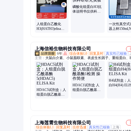
磷酸化组蛋白H3抗
体说明书仅供科研
研究实验
人组蛋白乙酰化
一次性真空式
H3(HATH3)elisa
器上杯150ml,N
Kit48T/96T 灵敏度
尼龙膜，滤膜
高
50mm,灭菌
上海信裕生物科技有限公司
6年
品
综合体验L0
回复及时
真实性已核验
主营：
大鼠白介素、小鼠脂联素、表皮生长因子、重组蛋白、EL
试剂盒、细胞因子
H4试剂盒；
HDAC1试剂盒 人
白H4(H4) ELI
HDAC5试剂盒；人
组蛋白脱乙酰基酶1
Kit
组蛋白脱乙酰基酶
检测 操作简便
5(HDAC5) ELISA
Kit
上海莲霄生物科技有限公司
综合体验L1
回复及时
出价迅速
真实性已核验
上海