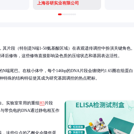
上海谷研实业有限公司
其片段（特别是N端1-50氨基酸区域）在表观遗传调控中扮演关键角色
译后修饰，这些修饰直接影响染色质的压缩状态和基因表达活性。

端尾巴。在核小体中，每个146bp的DNA片段会缠绕约1.65圈在组蛋白
这种特殊的结构特征使其成为研究基因调控的热点靶标。
蛋白。实验室常用的重组
H3
片段
荷，与带负电的DNA通过静电相互作
27等，这些位点的乙酰化会降低蛋