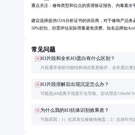
重点关注：修饰类型和位点的质谱验证报告、内毒素水平（应<1
建议选择提供COA分析证书的供应商，对于修饰产品务必
50%折扣，但需评估实际用量避免浪费。知名品牌如Active 
常见问题
H3片段和全长H3蛋白有什么区别？
问
片段通常保留功能结构域但更易操作，全长蛋白更
然状态但表达纯化困难。研究特定修饰或相互作用
H3片段溶解后出现沉淀怎么办？
问
段足够；研究整体构象变化需全长蛋白。
可能是pH或离子强度不当导致。尝试用含150mM Na
Tris-HCl（pH8.0）缓冲液，37°C短暂温育助溶，
为什么我的H3抗体识别效果差？
问
烈涡旋以防蛋白变性。
可能原因：1）抗原表位被修饰掩盖；2）抗体针对
定修饰状态；3）蛋白发生降解。建议先用阳性对