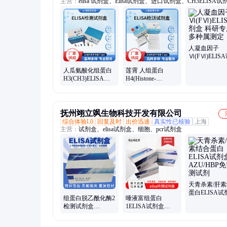
主营：
elisa 试剂盒、Elisa试剂盒、进口试剂盒、CH3ELISA
国产试剂盒、试剂、细胞、ELISA检测试剂盒、酶联免疫法、
疫试剂盒、酶活性检测、酶标仪检测
人凝血因子
Ⅵ(FⅥ)ELIS
盒 科研专用 
人瓜氨酸化组蛋白
莲霄 人组蛋白
测定
H3(CH3)ELISA试
H4(Histone-
剂盒 种属齐全 快速
H4)ELISA试剂盒
检测
学校医院课题用
抚州翊立飒生物科技开发有限公司
综合体验L0
回复及时
出价迅速
真实性已核验
上海
主营：
试剂盒、elisa试剂盒、细胞、pcr试剂盒
天青杀素/肝
蛋白ELISA试
组蛋白脱乙酰化酶2
唾液富组蛋白
AZU/HBP免
检测试剂盒
1ELISA试剂盒
试剂
HDAC2 ELISA Kit
HTN1免费代测试剂