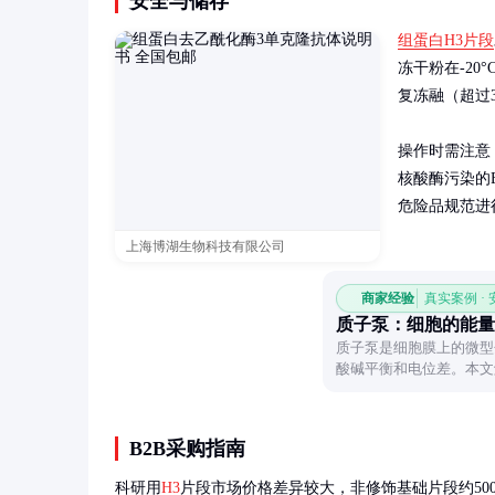
安全与储存
组蛋白H3片段
冻干粉在-20
复冻融（超过
操作时需注意
核酸酶污染的
危险品规范进
上海博湖生物科技有限公司
商家经验
真实案例 ·
质子泵：细胞的能量
质子泵是细胞膜上的微型
酸碱平衡和电位差。本文
健康的关系，带你认识这
B2B采购指南
科研用
H3
片段市场价格差异较大，非修饰基础片段约500-