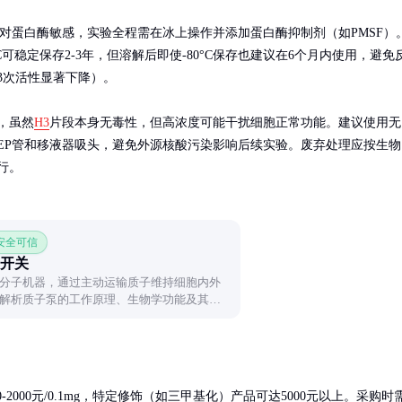
对蛋白酶敏感，实验全程需在冰上操作并添加蛋白酶抑制剂（如PMSF）
°C可稳定保存2-3年，但溶解后即使-80°C保存也建议在6个月内使用，避免
3次活性显著下降）。

，虽然
H3
片段本身无毒性，但高浓度可能干扰细胞正常功能。建议使用无
EP管和移液器吸头，避免外源核酸污染影响后续实验。废弃处理应按生物
行。
 安全可信
开关
分子机器，通过主动运输质子维持细胞内外
解析质子泵的工作原理、生物学功能及其与
个维持生命活动的关键角色。
2000元/0.1mg，特定修饰（如三甲基化）产品可达5000元以上。采购时