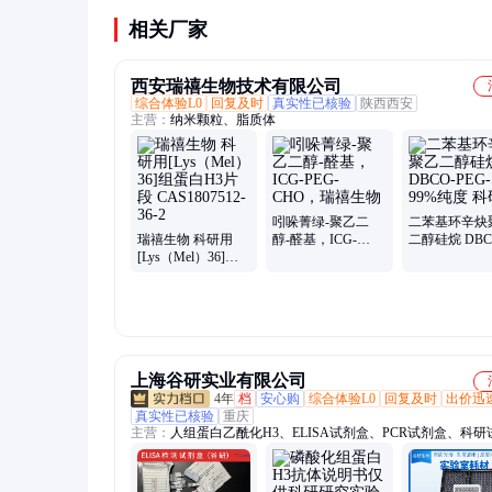
抗体，必要时进行抗原修复处理。
相关厂家
西安瑞禧生物技术有限公司
综合体验L0
回复及时
真实性已核验
陕西西安
主营：
纳米颗粒、脂质体
吲哚菁绿-聚乙二
二苯基环辛炔
瑞禧生物 科研用
醇-醛基，ICG-
二醇硅烷 DBC
[Lys（Mel）36]组
PEG-CHO，瑞禧生
PEG-SIL 99
蛋白H3片段
物
科研用
CAS1807512-36-2
上海谷研实业有限公司
4年
档
安心购
综合体验L0
回复及时
出价迅
真实性已核验
重庆
主营：
人组蛋白乙酰化H3、ELISA试剂盒、PCR试剂盒、科研