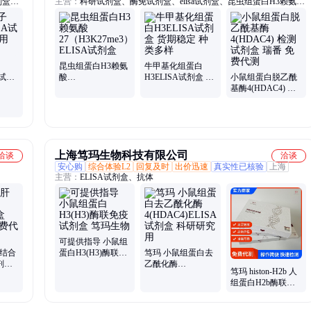
试剂盒、
主营：
科研试剂盒、酶免试剂盒、elisa试剂盒、昆虫组蛋白H3赖氨酸
酶联免
27、生化试剂盒、细胞、生物试剂、进口ELISA试剂盒、PCR试剂
盒、生化测试盒
昆虫组蛋白H3赖氨
牛甲基化组蛋白
A试剂
酸
H3ELISA试剂盒 货
小鼠组蛋白脱乙酰
多种属
27（H3K27me3）
期稳定 种类多样
基酶4(HDAC4) 检
ELISA试剂盒
测试剂盒 瑞番 免费
代测
上海笃玛生物科技有限公司
洽谈
洽谈
安心购
综合体验L2
回复及时
出价迅速
真实性已核验
上海
主营：
ELISA试剂盒、抗体
可提供指导 小鼠组
素结合
蛋白H3(H3)酶联免
笃玛 小鼠组蛋白去
剂盒
疫试剂盒 笃玛生物
乙酰化酶
笃玛 histon-H2b 人
费代测
4(HDAC4)ELISA试
组蛋白H2b酶联免
剂盒 科研研究用
疫试剂盒 规格
48T/96T