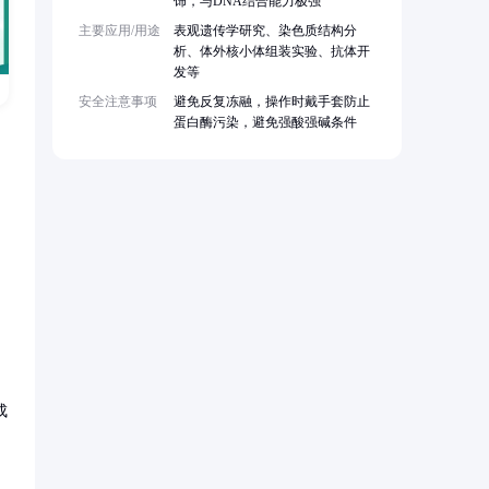
饰，与DNA结合能力极强
主要应用/用途
表观遗传学研究、染色质结构分
析、体外核小体组装实验、抗体开
发等
安全注意事项
避免反复冻融，操作时戴手套防止
蛋白酶污染，避免强酸强碱条件
成