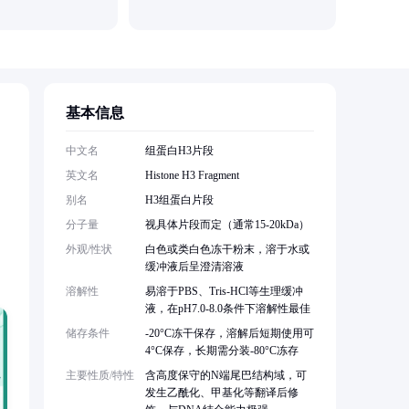
基本信息
。
中文名
组蛋白H3片段
英文名
Histone H3 Fragment
别名
H3组蛋白片段
分子量
视具体片段而定（通常15-20kDa）
外观/性状
白色或类白色冻干粉末，溶于水或
缓冲液后呈澄清溶液
溶解性
易溶于PBS、Tris-HCl等生理缓冲
液，在pH7.0-8.0条件下溶解性最佳
储存条件
-20°C冻干保存，溶解后短期使用可
4°C保存，长期需分装-80°C冻存
主要性质/特性
含高度保守的N端尾巴结构域，可
发生乙酰化、甲基化等翻译后修