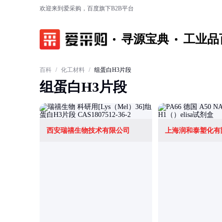
欢迎来到爱采购，百度旗下B2B平台
寻源宝典
工业品
百科
/
化工材料
/
组蛋白H3片段
组蛋白H3片段
西安瑞禧生物技术有限公司
上海润和泰塑化有