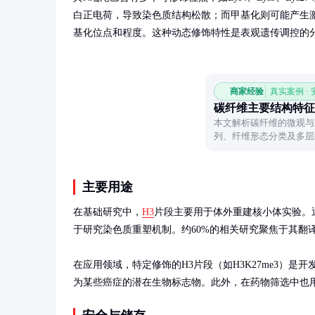
白正电荷，导致染色质结构松散；而甲基化则可能产生
基化位点和程度。这种动态修饰特性是表观遗传调控的
商家经验
真实案例 ·
碳纤维主要结构特征
本文解析碳纤维的微观与
列、纤维形态分类及多层
材料的关键特性。
主要用途
在基础研究中，
H3
片段主要用于体外重建核小体实验。
于研究染色质重塑机制。约60%的相关研究聚焦于其翻译
在应用领域，特定修饰的H3片段（如H3K27me3）
为某些癌症的潜在生物标志物。此外，在药物筛选中也