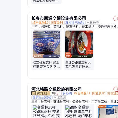
高速公路圆形加厚
安全警示提示牌单
立柱反光牌
长春市顺通交通设施有限公司
综合体验L0
回复及时
真实性已核验
吉林长春
主营：
减速带、警示柱、隔离护栏、施工标识、交通标志立柱
标识、制作标识、网红打卡牌、y型杆指路牌、铝交通标志牌
标志牌、拒马、路名牌、白钢宣传栏、激光切管、UV打印、
工、长春标志杆、多方向指示牌、乡村公路标志牌、街路指示
传栏、白钢腐蚀、uv喷绘
双立柱标志杆 安全
高速公路限速标识
标识 高速公路 路名
警示牌 热镀锌单立
牌限速提示 3004铝
柱标志杆 生产制作
板制作
厂家
河北铭路交通设施有限公司
3年
厂
安心购
综合体验L1
回复及时
出价迅
真实性已核验
河北沧州
主营：
标志杆、交通标志杆、公路标志杆、声屏障立柱、高速
志杆、标识杆、高速龙门架、道路标志杆、限高架、ETC门架
监控杆、交通信号杆、龙门架、双柱标志杆、单柱标志杆、电
杆、智能龙门架、升降龙门架、交通信号灯杆、F型交通标志