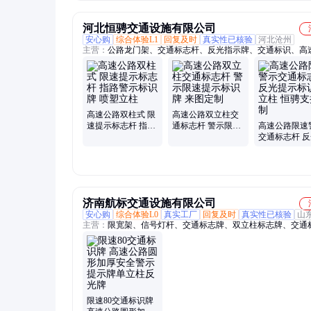
河北恒骋交通设施有限公司
安心购
综合体验L1
回复及时
真实性已核验
河北沧州
主营：
公路龙门架、交通标志杆、反光指示牌、交通标识、高
路、道路导向牌、限高架、热镀锌、标志牌、道路标志立杆、
示牌、餐厅提示、乡村道路、道路安全、钢管警示、市政道路
防撞、交通警告牌、路口广角镜、公路指示牌
高速公路双柱式 限
高速公路双立柱交
速提示标志杆 指路
通标志杆 警示限速
高速公路限速
警示标识牌 喷塑立
提示标识牌 来图定
交通标志杆 
柱
制
示标识牌立柱
支持定制
济南航标交通设施有限公司
安心购
综合体验L0
真实工厂
回复及时
真实性已核验
山
主营：
限宽架、信号灯杆、交通标志牌、双立柱标志牌、交通
杆、公路指示牌、路标景区标志牌
限速80交通标识牌