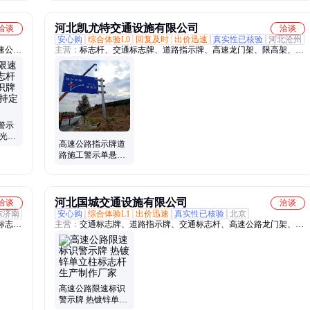
制
河北凯尤特交通设施有限公司
洽谈
洽谈
安心购
综合体验L0
回复及时
出价迅速
真实性已核验
河北沧州
速公
主营：
标志杆、交通标志牌、道路指示牌、高速龙门架、限高架、铁
安全提
路桥限高架、限高杆、交通标志杆
、标杆
警示
反光提
高速公路指示牌道
 恒骋
路施工警示单悬臂
立柱杆 标识限高限
速交通标志杆
河北国城交通设施有限公司
洽谈
洽谈
东济南
安心购
综合体验L1
出价迅速
真实性已核验
北京
标志
主营：
交通标志牌、道路指示牌、交通标志杆、高速公路龙门架、高
速公路标志杆标志牌、丁字路口交通警示标识牌、单悬臂交通标志
杆、单柱式交通标志杆、三角形警告标志牌700/900、礼让行人标志
牌、273单悬臂交通标志杆、热镀锌交通标志杆、公路标志杆、铁路
桥限高防护架、公路限高架防护架、水源保护区交通警示牌、饮用水
源保护区宣传牌界标牌、悬臂式交通标志标牌、线形诱导标志牌、旅
高速公路限速标识
游景区交通标志牌、旅游景区公路标牌、组合式禁令标志牌、十字路
警示牌 热镀锌单立