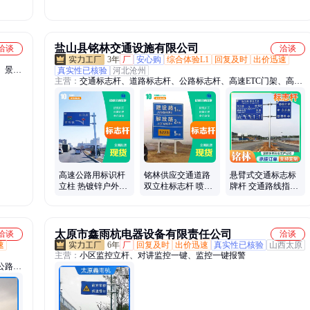
柱标志杆 生产制作
口交通警示标志牌、乡村公路交通警示牌
厂家
盐山县铭林交通设施有限公司
洽谈
洽谈
3年
厂
安心购
综合体验L1
回复及时
出价迅速
、景区
真实性已核验
河北沧州
主营：
交通标志杆、道路标志杆、公路标志杆、高速ETC门架、高速
、交通
龙门架、立柱标志杆、单立柱标志杆、限高架、交通信号杆、指示牌
铭牌加
标志杆、监控杆、悬臂标志杆、热镀锌标志杆、喷塑标志杆、道路指
牌、宣
示牌杆、单悬臂标志杆、双柱标志杆、双悬臂标志杆、电子屏标志
杆、交通限高架、红绿灯杆、ETC门架、标志杆、道路龙门架、监控
标志杆
高速公路用标识杆
铭林供应交通道路
悬臂式交通标志标
立柱 热镀锌户外道
双立柱标志杆 喷塑
牌杆 交通路线指示
路交通龙门架
路标标识杆件
立柱 公路标识杆 标
志杆
太原市鑫雨杭电器设备有限责任公司
洽谈
洽谈
速
6年
厂
回复及时
出价迅速
真实性已核验
山西太原
主营：
小区监控立杆、对讲监控一键、监控一键报警
公路标
、八角
子监控
杆、喷