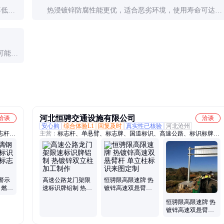
不低于
热浸镀锌防腐性能更优，适合恶劣环境，使用寿命可达15
寸或采
年以上。喷塑外观更美观但防腐性能稍逊，适合城市景观
道路，使用寿命约8-10年。
可能是
护时可
河北恒骋交通设施有限公司
洽谈
洽谈
安心购
综合体验L1
回复及时
真实性已核验
河北沧州
志杆
主营：
标志杆、单悬臂、标志牌、国道标识、高速公路、标识标牌、
杆
反光标识、安全标识牌、警示标识牌、路标标识牌、交通标志立柱、
道路标志立柱、警示牌、反光交通、恒骋交通、公路反光、交通设
施、道路指示牌、设施标志板、公路指示牌、反光指路牌
警示
高速公路龙门架限
恒骋限高限速牌 热
 燃气
速标识牌铝制 热镀
镀锌高速双悬臂杆
警示
锌双立柱加工制作
单立柱标识来图定
恒骋限高限速牌 热
制
镀锌高速双悬臂杆
单立柱标识来图定