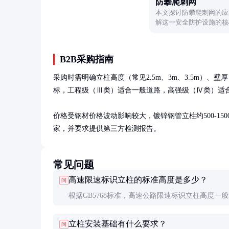
防攀爬刺网
本文探讨防攀爬刺网的应
解这一安全防护设施的核
考。
B2B采购指南
采购时需明确立柱高度（常见2.5m、3m、3.5m）、
标，工程级（Ⅲ类）适合一般道路，高强级（Ⅳ类）适合
价格受钢材价格波动影响较大，镀锌钢管立柱约500-1500元
家，并要求提供第三方检测报告。
常见问题
高速限速标识立柱的标准高度是多少？
问
根据GB5768标准，高速公路限速标识立柱高度一
2500mm至3500mm，具体根据路况和视线要求确
立柱安装基础有什么要求？
问
市道路可适当降低，但不宜低于2000mm。