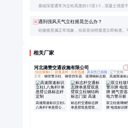
基础深度通常为立柱高度的1/5至1/3，混凝土强度
C25。在松软地基或风压大的地区，需加大基础尺
遇到强风天气立柱摇晃怎么办？
问
用桩基加固。
轻微摇晃属正常现象，但若晃动明显需立即检查。
基础松动或立柱受损，应及时加固或更换。日常维
考虑在立柱内填充砂石增加配重。
相关厂家
河北潞赞交通设施有限公司
综合体验L1
回复及时
出价迅速
真实性已核验
辽宁抚顺
主营：
钢管警示柱、钢管挡车器、玻璃钢标志桩、高速限速标
牌、水泥标志桩、PVC标志桩、玻璃钢警示桩、标志牌、标志
高速限速标识立柱L
标志杆交通标志牌
双立柱玻璃钢
八角杆F单悬臂公路
单悬臂双悬臂双立
牌 电缆标识牌
标志杆定制
柱钢结构标志门架
管道标志电力
高速
桩