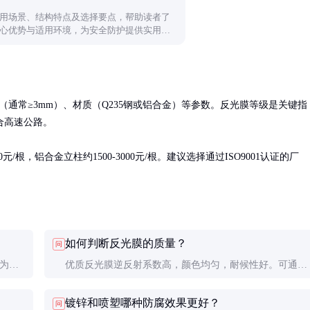
用场景、结构特点及选择要点，帮助读者了
心优势与适用环境，为安全防护提供实用参
壁厚（通常≥3mm）、材质（Q235钢或铝合金）等参数。反光膜等级是关键指
高速公路。

/根，铝合金立柱约1500-3000元/根。建议选择通过ISO9001认证的厂
如何判断反光膜的质量？
问
般为
优质反光膜逆反射系数高，颜色均匀，耐候性好。可通过
定。城
查看检测报告中的逆反射系数、耐候性测试结果等指标判
镀锌和喷塑哪种防腐效果更好？
问
断。实际操作中可用强光手电照射，观察反光效果。