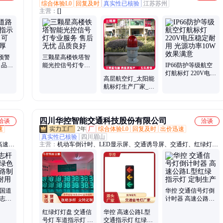
综合体验L0
回复及时
真实性已核验
江苏苏州
主营：
[]
预警
三颗星高楼铁塔智
 品质
能光控信号灯专业
IP66防护等级航空
实力雄
服务 售后无忧 品质
灯航标灯 220V电压
高层航空灯_太阳能
良好
稳定耐用 光源功率
航标灯生产厂家_三
10W效果满意
颗星电器
四川华控智能交通科技股份有限公司
洽谈
洽谈
速
2年
厂
综合体验L0
回复及时
出价迅速
真实性已核验
四川眉山
高速指
主营：
机动车倒计时、LED显示屏、交通诱导屏、交通灯、红绿灯、
杆、交
信号灯、交通灯厂家、圆斑灯、箭头灯、人行道红绿灯、红叉绿箭信
、黑黄
号灯、移动式信号灯、交通信号灯控制机、一体式人行灯、一体式智
、标识
能交通信号灯、爆闪灯、太阳能黄闪灯、太阳能爆闪灯、行人过街信
号灯、太阳能移动式信号灯、十字路口警示灯、斑马线交通灯、led智
能红绿灯、一体式红绿灯、交通智能信号控制机
 国道
华控 交通信号灯倒
标志牌
计时器 高速公路L
加工经
型红绿指示灯 定制
红绿灯灯盘 交通信
华控 高速公路L型
生产
号灯 车道指示灯 隧
交通指示灯 红绿灯