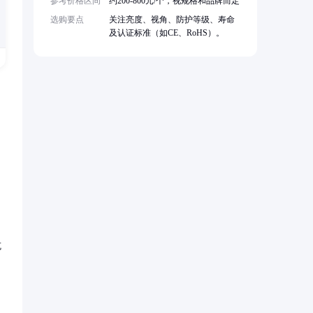
参考价格区间
约200-800元/个，视规格和品牌而定
选购要点
关注亮度、视角、防护等级、寿命
及认证标准（如CE、RoHS）。
抗