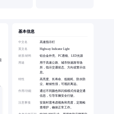
基本信息
中文名
高速指示灯
英文名
Highway Indicator Light
材质/材料
铝合金外壳、PC透镜、LED光源
同
用途
用于高速公路、城市快速路等场
所，指示交通状态、方向或警示信
息。
特性
高亮度、长寿命、低能耗、防水防
尘、耐候性强，可视距离远。
作用/功能
通过不同颜色和闪烁模式传递交通
信息，引导车辆安全行驶。
注意事项
安装时需考虑视角和亮度，定期检
查维护，确保正常工作。