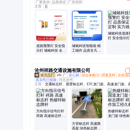
厂家直供
品质保证
广东深圳
主营：
[]
城铭科技道路
灯 安全指示灯
保证 可定制 
道路预警灯 安全指
城铭科技智能箱 精
厚
示灯 城铭科技 全天
工细作 品质非凡 多
客服 专业制造
年经验 款式定制
沧州祥路交通设施有限公司
4年
厂
安心购
综合体验L0
回复及时
出价迅
真实性已核验
河北沧州
主营：
交通标志杆、悬臂标志杆、ETC龙门架、高速龙门架、
路牌、交通指示牌、限高架、道路标志杆、标志杆、沧州标志
通标识牌、单立柱、交通标志牌、热镀锌标志杆、喷塑标志杆
限高架、限高门架、交通白标志杆、2F标志杆、单悬臂标志杆
牌、限高标志牌、路桥限高架、龙门架
方向指示信号灯杆
热镀锌标志杆
祥路 高速标志杆 热
龙门架 绿色
镀锌标志牌杆
杆 祥路制作
方管标志杆 高速限
久耐用
高架 绿色标志牌杆