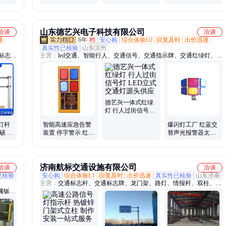
道高速公路使用
信号灯 施工效率高
可送货上门
山东德艺兴电子科技有限公司
洽谈
洽谈
速
6年
档
安心购
综合体验L0
回复及时
出价迅速
真实性已核验
山东滨州
、标志
主营：
led交通、智能行人、交通信号、交通指示牌、交通红绿灯、过
示杆、
街一体灯、移动红绿灯、移动信号灯、太阳能红绿灯、信号灯控制
、监控
器、太阳能信号灯、信号控制机、交通标志杆、交通标识牌、联网控
制机、信号控制器、无线信号机、交通标志牌、智能联网信号、标志
杆标志牌、控制机生产商、智能信号控制、联网信号控制、智能交通
控制、交通铝制标牌
德艺兴一体式红绿
灯 行人过街信号灯
LED立式交通灯源
灯杆
智能高速应急告警
爆闪灯工厂 红蓝交
头供应
硕 高
装置 停字警示 红蓝
替声光报警器太阳
路牌
爆闪灯 指示灯 支持
能预警器 带激光雷
定制 厂家
达语音感应
济南航标交通设施有限公司
洽谈
洽谈
已核验
安心购
综合体验L1
回复及时
出价迅速
真实性已核验
山东济南
主营：
交通标志杆、交通标志牌、龙门架、路灯、情报杆、双柱、悬
属钣
臂
钣金折
钣金外
机柜、