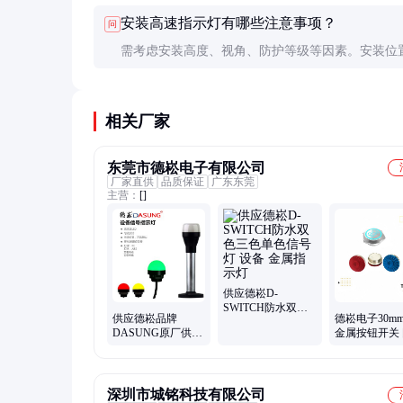
是LED或驱动电路故障，需专业维修或更换。不建
安装高速指示灯有哪些注意事项？
问
拆解维修。
需考虑安装高度、视角、防护等级等因素。安装位
保驾驶员在不同距离都能清晰识别，同时避免强光
固定需牢固，能抵御强风等外力。
相关厂家
东莞市德崧电子有限公司
厂家直供
品质保证
广东东莞
主营：
[]
供应德崧D-
SWITCH防水双色
供应德崧品牌
德崧电子30m
三色单色信号灯 设
DASUNG原厂供应
金属按钮开关
备 金属指示灯
LED 52mm 单层三
标准品质过硬
色设备指示灯
深圳市城铭科技有限公司