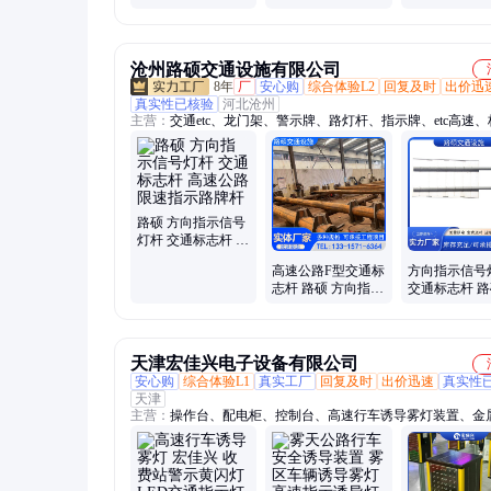
祥路制作加工现货
销售
沧州路硕交通设施有限公司
8年
厂
安心购
综合体验L2
回复及时
出价迅
真实性已核验
河北沧州
主营：
交通etc、龙门架、警示牌、路灯杆、指示牌、etc高速
牌、预埋件、etc门架、钢结构、交通路、热镀锌、提示牌、警
杆道路、标志杆、双悬臂、反光牌、双立柱、限高架、单悬臂
杆、路标杆、双f悬臂、交通安全
路硕 方向指示信号
灯杆 交通标志杆 高
速公路限速指示路
高速公路F型交通标
方向指示信号
牌杆
志杆 路硕 方向指示
交通标志杆 路
信号灯杆 标识杆
速安全提示指
杆
天津宏佳兴电子设备有限公司
安心购
综合体验L1
真实工厂
回复及时
出价迅速
真实性
天津
主营：
操作台、配电柜、控制台、高速行车诱导雾灯装置、金
金、不锈钢板、钣金工具、机械部件、配电箱柜、网络机柜、
弯、机柜安防、移动机柜、机床钣金、承接钣金、机柜机箱、
壳、激光切割、工业机柜、大厅工作台、不锈钢外壳、一体化