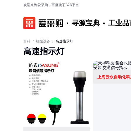
欢迎来到爱采购，百度旗下B2B平台
寻源宝典
工业品
百科
/
机械设备
/
高速指示灯
高速指示灯
上海云永自动化科