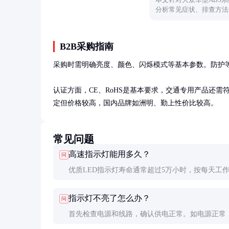
分析常见症状、排查方法
相关问题。
B2B采购指南
采购时需明确亮度、颜色、闪烁模式等基本参数。防护等级
认证方面，CE、RoHS是基本要求，交通专用产品还需符合E
定但价格较高，国内品牌如洲明、勤上性价比较高。
常见问题
高速指示灯能用多久？
问
优质LED指示灯寿命通常超过5万小时，按每天工作
时计算，可用约5-6年。实际寿命受环境温度、电
指示灯不亮了怎么办？
问
性等因素影响。
首先检查电源和线路，确认供电正常。如电源正常