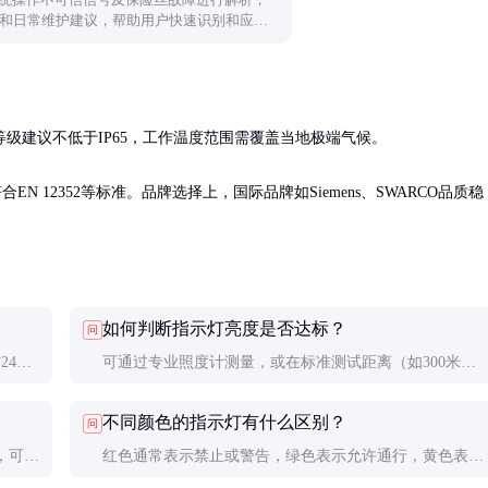
和日常维护建议，帮助用户快速识别和应对
建议不低于IP65，工作温度范围需覆盖当地极端气候。

N 12352等标准。品牌选择上，国际品牌如Siemens、SWARCO品质稳
如何判断指示灯亮度是否达标？
问
24小
可通过专业照度计测量，或在标准测试距离（如300米）
压稳定
目视检查。亮度需满足相关交通信号标准要求。
不同颜色的指示灯有什么区别？
问
，可能
红色通常表示禁止或警告，绿色表示允许通行，黄色表示