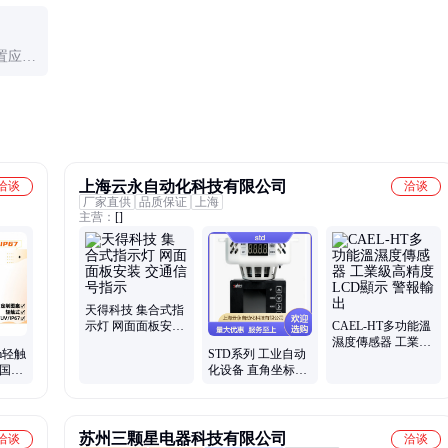
议自行
注意或过渡。具体含义需遵循当地交通法规和标准。
置应确
干扰。
上海云永自动化科技有限公司
洽谈
洽谈
厂家直供
品质保证
上海
主营：
[]
天得科技 集合式指
示灯 网面面板安装
CAEL-HT多功能溫
交通信号指示
濕度傳感器 工業級
m轻触
STD系列 工业自动
高精度 LCD顯示 警
 国际
化设备 直角坐标机
報輸出
器人 线性模组
苏州三颗星电器科技有限公司
洽谈
洽谈