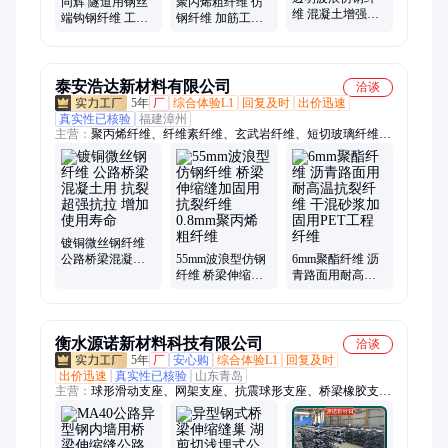
同辉 隧道用钢丝
聚丙烯粗纤维 仿
维 混凝土增强用
端钩钢纤维 工程
钢纤维 加筋工程
公路桥梁防开裂
施工 公路桥梁浇
用 桥梁隧道公路
长度定制 直径
筑水泥 口碑良好
直径0.8mm 同辉
0.8mm
纤维
泰安浩达新材料有限公司
洽谈
5年
厂
综合体验L1
回复及时
出价迅速
真实性已核验
福建漳州
主营：
聚丙烯纤维、纤维素纤维、玄武岩纤维、短切玻璃纤维、
聚酯纤维、抗裂纤维、聚乙烯醇纤维、水泥砂浆纤维、增强抗裂
纤维、聚丙烯网状纤维、菱形仿钢纤维、波浪形仿钢纤维、混凝
土砂浆纤维、沥青路面纤维、钢纤维、仿钢纤维、玻璃纤维、工
程纤维、塑料纤维、混凝土纤维、防裂纤维、合成纤维
镀铜微丝钢纤维
公路桥梁混凝土
55mm波浪型仿钢
6mm聚酯纤维 沥
用 抗裂超强抗拉
纤维 桥梁伸缩缝
青路面用耐高温
增加使用寿命
加固用抗裂纤维
抗裂纤维 干混砂
0.8mm聚丙烯粗纤
浆加固用PET工程
维
纤维
衡水源诺新材料科技有限公司
洽谈
5年
厂
安心购
综合体验L1
回复及时
出价迅速
真实性已核验
山东青岛
主营：
球形滑动支座、网架支座、抗震球形支座、桥梁橡胶支
座、桥梁伸缩缝、球铰支座