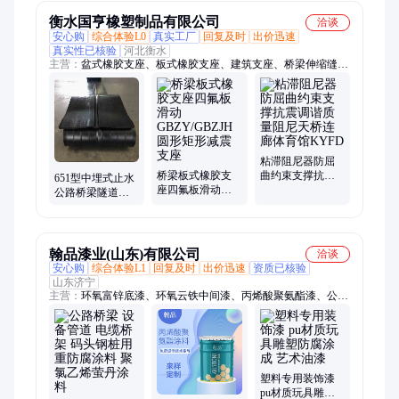
衡水国亨橡塑制品有限公司
洽谈
安心购
综合体验L0
真实工厂
回复及时
出价迅速
真实性已核验
河北衡水
主营：
盆式橡胶支座、板式橡胶支座、建筑支座、桥梁伸缩缝、
桥梁橡胶支座、橡胶止水带、网架球铰支座、球型钢支座、单组
份聚硫密封胶、双组份聚硫密封胶、双组份聚氨酯密封胶、单组
份聚氨酯密封胶、橡胶气囊、遇水膨胀止水胶、管道封堵气囊、
建筑隔震软管
粘滞阻尼器防屈
桥梁板式橡胶支
曲约束支撑抗震
651型中埋式止水
座四氟板滑动
调谐质量阻尼天
公路桥梁隧道施
GBZY/GBZJH 圆
桥连廊体育馆
工缝用钢边橡胶
形矩形减震支座
KYFD
止水带
翰品漆业(山东)有限公司
洽谈
安心购
综合体验L1
回复及时
出价迅速
资质已核验
山东济宁
主营：
环氧富锌底漆、环氧云铁中间漆、丙烯酸聚氨酯漆、公路
桥梁、有机硅耐高温漆、氟碳漆
塑料专用装饰漆
pu材质玩具雕塑