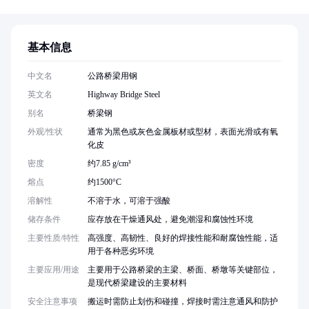
基本信息
中文名
公路桥梁用钢
英文名
Highway Bridge Steel
别名
桥梁钢
外观/性状
通常为黑色或灰色金属板材或型材，表面光滑或有氧
化皮
密度
约7.85 g/cm³
熔点
约1500°C
溶解性
不溶于水，可溶于强酸
储存条件
应存放在干燥通风处，避免潮湿和腐蚀性环境
主要性质/特性
高强度、高韧性、良好的焊接性能和耐腐蚀性能，适
用于各种恶劣环境
主要应用/用途
主要用于公路桥梁的主梁、桥面、桥墩等关键部位，
是现代桥梁建设的主要材料
安全注意事项
搬运时需防止划伤和碰撞，焊接时需注意通风和防护