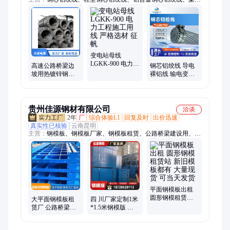
铝绞线、JL/G1A钢芯铝绞、钢芯铝绞线架空线、光纤复合架空
地线、OPGW光缆、复合相线导线、OPGW复合相线光缆、架空
绝缘导线、绝缘架空线、绝缘架空导线、全铝芯绝缘架空线、扩
径导线、变电站母线、扩径空心铝合金线、空心铝合金线、耐热
扩径导线、铝包钢绞线、国标铝包钢绞线、镀锌铝包钢绞线、铝
包钢芯铝绞线、镀锌铝包钢芯铝绞线、钢芯铝合金绞线
变电站母线
LGKK-900 电力工
高速公路桥梁边
钢芯铝绞线 导电
程施工用线 严格
坡用热镀锌钢绞
裸铝线 输电变工
选材 征帆
线 大征电线 性能
程用 承重力强 征
稳定
帆
贵州佳源钢材有限公司
洽谈
2年
厂
综合体验L1
回复及时
出价迅速
真实性已核验
云南昆明
主营：
钢模板、钢模板厂家、钢模板租赁、公路桥梁建设用、圆
柱钢模板、平面钢模板、箱梁钢模板、台车钢模、T梁钢模、钢
模板出租、塑料模板、塑钢模板、架子管、二手架子管、回收钢
模板、防撞墙钢模板、二手钢模板、贵州钢模板、四川钢模板、
二手塑料模板、重庆钢模板、广西钢模板、甘肃钢模板、陕西钢
模板
平面钢模板出租
圆形钢模租赁站
大平面钢模板租
四 川厂家定制1米
新旧模板都有 大
赁厂 公路桥梁建
*1.5米钢模版 平
量现货 可当天发
设用 耐腐蚀建筑
面异型模板 桥梁
货
模具
建筑钢模板