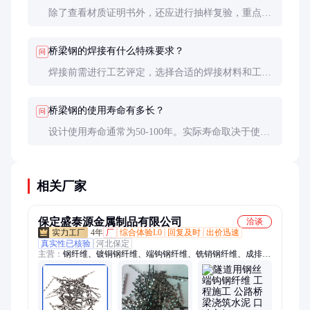
除了查看材质证明书外，还应进行抽样复验，重点检
测力学性能（强度、韧性）和化学成分。对于重要工
程，建议委托第三方检测机构进行全项检验。
桥梁钢的焊接有什么特殊要求？
问
焊接前需进行工艺评定，选择合适的焊接材料和工艺
参数。预热和层间温度控制很重要，焊后可能需要消
氢处理。重要焊缝还需进行无损检测。
桥梁钢的使用寿命有多长？
问
设计使用寿命通常为50-100年。实际寿命取决于使用
环境、维护状况和初始质量。定期检查和维护可以显
著延长桥梁的使用寿命。
相关厂家
保定盛泰源金属制品有限公司
洽谈
4年
厂
综合体验L0
回复及时
出价迅速
真实性已核验
河北保定
主营：
钢纤维、镀铜钢纤维、端钩钢纤维、铣销钢纤维、成排钢
纤维、钢纤维机器