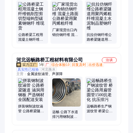
维、玻璃纤维毡布、塑钢纤维、聚丙烯网状纤维、玄武岩纤维、
聚丙烯腈纤维、纤维素纤维、聚酯纤维、聚丙烯粗纤维、改性玻
璃纤维、玻纤粉、木质素纤维、钢纤维、聚乙烯醇纤维、混凝土
纤维
厂家现货出口内
公路桥梁工程用
销仿钢纤维 混凝
抗拉仿钢纤维公
混凝土钢纤维铣
土路面公路桥梁
路桥梁隧道用聚
削型剪切型端钩
用聚丙烯粗纤维
丙烯粗纤维混凝
型碳素钢钢纤 维
土水泥制品塑钢
现货
纤维
河北远畅路桥工程材料有限公司
洽谈
5年
厂
综合体验L0
回复及时
出价迅速
真实性已核验
河北衡水
主营：
金属波纹涵管、声屏障
拼装钢制波纹涵
远畅路桥生产钢
管 公路桥梁隧道
波纹管 桥梁公路
远畅 公路下水道
涵洞用钢板 严选
用扁管圆管1500
排污用钢制波纹
钢材 全国配送安
抗老化 抗压排污
涵管 2米直径 桥
装
梁涵洞排水系统