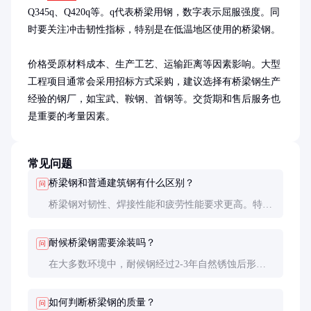
Q345q、Q420q等。q代表桥梁用钢，数字表示屈服强度。同
时要关注冲击韧性指标，特别是在低温地区使用的桥梁钢。

价格受原材料成本、生产工艺、运输距离等因素影响。大型
工程项目通常会采用招标方式采购，建议选择有桥梁钢生产
经验的钢厂，如宝武、鞍钢、首钢等。交货期和售后服务也
是重要的考量因素。
常见问题
桥梁钢和普通建筑钢有什么区别？
问
桥梁钢对韧性、焊接性能和疲劳性能要求更高。特别
是低温冲击韧性指标，桥梁钢通常在-40°C测试，而
普通建筑钢多在常温或-20°C测试。
耐候桥梁钢需要涂装吗？
问
在大多数环境中，耐候钢经过2-3年自然锈蚀后形成
的稳定锈层可起到保护作用，无需涂装。但在严重污
染或海洋环境等特殊情况下，仍建议进行适当防护。
如何判断桥梁钢的质量？
问