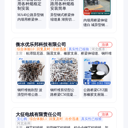
MA40公路异型钢
异型钢式桥梁伸
内墙用桥梁伸缩
缩缝巢 湖剪切浅
内墙用桥梁伸缩
缝公路用各种规
埋式公路用各种
缝白 城异型钢型
格定制安装
规格安装简单
公路用各种规格
源诺新材料
衡水优乐邦科技有限公司
洽谈
综合体验L0
回复及时
出价迅速
真实性已核验
河北衡水
主营：
粘滞阻尼器、隔震支座、橡胶支座、桥梁伸缩缝、钢纤维
钢纤维铣削型 波
钢纤维剪切型公
公路桥梁GYZ圆
浪型纤维公路桥
路桥梁C50混凝土
形橡胶支座隔震
梁伸缩缝用混凝
用铣削波浪型纤
支座聚四氟乙烯
土纤维
维厂家供应
滑动板式支 座
大征电线有限责任公司
洽谈
安心购
综合体验L1
回复及时
出价迅速
真实性已核验
河北沧州
主营：
钢芯铝绞线、轻型钢芯铝绞线、铝合金钢芯铝绞线、架空