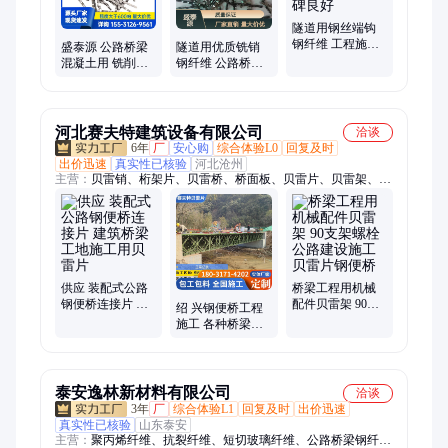
隧道用钢丝端钩
钢纤维 工程施工
盛泰源 公路桥梁
隧道用优质铣销
公路桥梁浇筑水
混凝土用 铣削钢
钢纤维 公路桥梁
泥 口碑良好
纤维 加固抗裂 抗
浇筑水泥 结构稳
拉强度高
固
河北赛夫特建筑设备有限公司
洽谈
6年
厂
安心购
综合体验L0
回复及时
出价迅速
真实性已核验
河北沧州
主营：
贝雷销、桁架片、贝雷桥、桥面板、贝雷片、贝雷架、钢
架桥、支架花架、弦杆螺栓、抗风拉杆、支架螺栓、架桥桁架、
角钢桁架、片支撑架
供应 装配式公路
桥梁工程用机械
钢便桥连接片 建
配件贝雷架 90支
绍 兴钢便桥工程
筑桥梁工地施工
架螺栓 公路建设
施工 各种桥梁程
用贝雷片
施工贝雷片钢便
公路用标准200型
桥
300型321型贝雷
片
泰安逸林新材料有限公司
洽谈
3年
厂
综合体验L1
回复及时
出价迅速
真实性已核验
山东泰安
主营：
聚丙烯纤维、抗裂纤维、短切玻璃纤维、公路桥梁钢纤