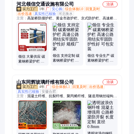
河北领信交通设施有限公司
洽谈
1年
厂
安心购
综合体验L0
回复及时
出价迅速
真实性已核验
河北衡水
主营：
高架桥防撞护栏、黄金市政护栏、京式防护栏、高速桥梁
护栏、市政桥梁护栏、桥梁防撞护栏、河道桥梁护栏、公路护
栏、莲花金色护栏、黄金交通护栏、京式机非护栏、交通护栏、
市政道路护栏、围墙护栏、铝艺围墙护栏
领信 支持定制 碳
领信 专业生产 碳
领信 大量供应 碳
素钢桥梁护栏 高
素钢桥梁护栏 高
素钢桥梁护栏 高
速公路用结实牢
速公路用结实牢
速公路用结实牢
固防护性好 规模
固防护性好 可包
固防护性好 可施
厂家
安装
工
山东同辉玻璃纤维有限公司
洽谈
4年
厂
综合体验L1
回复及时
出价迅速
真实性已核验
安徽合肥
主营：
混凝土纤维、抗裂纤维、聚丙烯纤维、隧道用钢丝端钩钢
纤维、纤维素纤维、玻璃纤维、仿钢纤维、网状纤维、聚乙烯醇
纤维、聚丙烯腈纤维、钢纤维
透明波浪仿钢纤