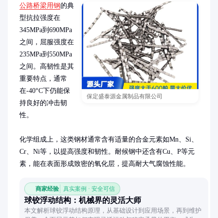
公路桥梁用钢
的典
型抗拉强度在
345MPa到690MPa
之间，屈服强度在
235MPa到550MPa
之间。高韧性是其
重要特点，通常
在-40°C下仍能保
保定盛泰源金属制品有限公司
持良好的冲击韧
性。

化学组成上，这类钢材通常含有适量的合金元素如Mn、Si、
Cr、Ni等，以提高强度和韧性。耐候钢中还含有Cu、P等元
素，能在表面形成致密的氧化层，提高耐大气腐蚀性能。
商家经验
真实案例 · 安全可信
球铰浮动结构：机械界的灵活大师
本文解析球铰浮动结构原理，从基础设计到应用场景，再到维护