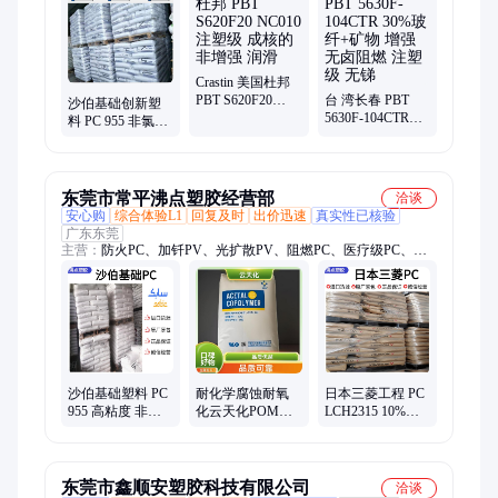
Crastin 美国杜邦
PBT S620F20
台 湾长春 PBT
沙伯基础创新塑
NC010 注塑级 成
5630F-104CTR
料 PC 955 非氯非
核的 非增强 润滑
30%玻纤+矿物 增
溴阻燃 注射成型
强 无卤阻燃 注塑
高粘度
级 无锑
东莞市常平沸点塑胶经营部
洽谈
安心购
综合体验L1
回复及时
出价迅速
真实性已核验
广东东莞
主营：
防火PC、加钎PV、光扩散PV、阻燃PC、医疗级PC、食
品级PC、阻燃PA66、阻燃 加钎PA66、高韧性PA66、增强级
PC、耐寒耐低温PC、基础创新PC、日本三菱PC、日本住友化学
PC、科思创PC、日本帝人PC、加钎15PA66、加钎30PA66、食
品级PA66、杜邦PA66、东丽PA66、巴斯夫PA66、增强级
PA66、塑胶原料、塑胶制品原料
沙伯基础塑料 PC
耐化学腐蚀耐氧
日本三菱工程 PC
955 高粘度 非氯
化云天化POM塑
LCH2315 10%碳
非溴阻燃V-2 V-0
胶原料，适用于
纤 20%铁氟龙填
5VA
化工反应塔部件
充 耐磨级 高刚性
东莞市鑫顺安塑胶科技有限公司
洽谈