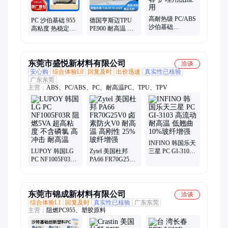
高耐热级 PC/ABS
PC 沙伯基础 955
德国亨斯迈TPU
沙伯基础
高粘度 热稳定性
PE900 耐高温 抗
HC1204HF 高冲
非氯非溴阻燃 电
冲击性 良好的撕
击 生物相容 护理
子电气应用
裂强度 聚氨酯弹
用品应用
性体
东莞市盛悦新材料有限公司
洽谈
安心购
综合体验L0
回复及时
出价迅速
真实性已核验
广东东莞
主营：
ABS、PC/ABS、PC、耐高温PC、TPU、TPV
INFINO 韩国乐天
LUPOY 韩国LG
Zytel 美国杜邦
三星 PC GI-3103
PC NF1005F03R
PA66 FR70G25V0
高流动 耐高温 低
阻燃5VA 超高粘
卤素防火V0 耐高
翘曲 10%玻纤增
度 不含磷氯 高冲
温 高刚性 25%玻
强
击 耐高温
纤增强
东莞市锦成新材料有限公司
洽谈
综合体验L1
回复及时
真实性已核验
广东东莞
主营：
阻燃PC955、塑胶原料