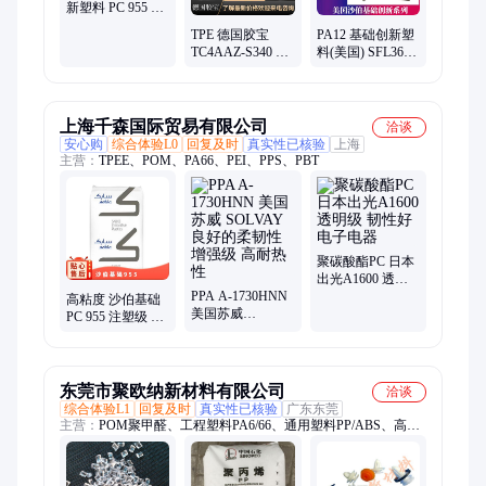
新塑料 PC 955 非
氯非溴阻燃 注射
TPE 德国胶宝
PA12 基础创新塑
成型 高粘度 胶粒
TC4AAZ-S340 耐
料(美国) SFL36-
候 食品级tpe弹性
NC 阻燃 透明尼龙
体 黑色
抗水解
上海千森国际贸易有限公司
洽谈
安心购
综合体验L0
回复及时
真实性已核验
上海
主营：
TPEE、POM、PA66、PEI、PPS、PBT
聚碳酸酯PC 日本
出光A1600 透明
PPA A-1730HNN
级 韧性好 电子电
高粘度 沙伯基础
美国苏威
器
PC 955 注塑级 标
SOLVAY 良好的
准料 非氯非溴阻
柔韧性 增强级 高
燃 聚碳酸酯
耐热性
东莞市聚欧纳新材料有限公司
洽谈
综合体验L1
回复及时
真实性已核验
广东东莞
主营：
POM聚甲醛、工程塑料PA6/66、通用塑料PP/ABS、高粘
度、防弹胶PC、特种塑料PPS/LCP、500P杜邦POM、PC/ABS合
金品牌、PBT/PET、聚乙烯PE