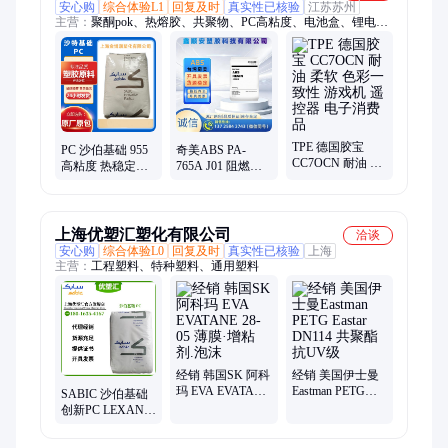
安心购
综合体验L1
回复及时
真实性已核验
江苏苏州
主营：
聚酮pok、热熔胶、共聚物、PC高粘度、电池盒、锂电
池、燃油管、玻璃珠、波形板、护目镜、运动鞋、无填充、投影
仪、lcd面板、滴定板、透气膜、比色皿、弹性体、屏幕包、柔性
件、连接器、电容器、m331ag3ba、密封件、聚氨酯、低摩擦
TPE 德国胶宝
PC 沙伯基础 955
奇美ABS PA-
CC7OCN 耐油 柔
高粘度 热稳定性
765A J01 阻燃高
软 色彩一致性 游
非氯非溴阻燃 电
流动 适电动工具
戏机 遥控器 电子
子电气应用
家电显示器外壳
消费品
上海优塑汇塑化有限公司
洽谈
安心购
综合体验L0
回复及时
真实性已核验
上海
主营：
工程塑料、特种塑料、通用塑料
经销 韩国SK 阿科
经销 美国伊士曼
玛 EVA EVATANE
Eastman PETG
SABIC 沙伯基础
28-05 薄膜·增粘
Eastar DN114 共聚
创新PC LEXAN
剂.泡沫
酯 抗UV级
955 高粘度 非氯
非溴阻燃