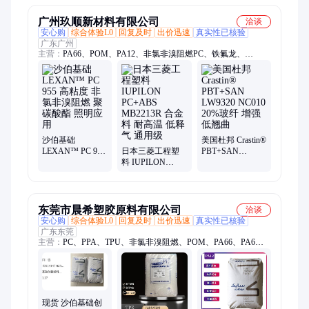
广州玖顺新材料有限公司
洽谈
安心购
综合体验L0
回复及时
出价迅速
真实性已核验
广东广州
主营：
PA66、POM、PA12、非氯非溴阻燃PC、铁氟龙、
PA6T、PC、PBT、PPS、LCP、PPA
沙伯基础
美国杜邦 Crastin®
LEXAN™ PC 955
日本三菱工程塑
PBT+SAN
高粘度 非氯非溴
料 IUPILON
LW9320 NC010
阻燃 聚碳酸酯 照
PC+ABS
20%玻纤 增强 低
明应用
MB2213R 合金料
翘曲
耐高温 低释气 通
用级
东莞市晨希塑胶原料有限公司
洽谈
安心购
综合体验L0
回复及时
出价迅速
真实性已核验
广东东莞
主营：
PC、PPA、TPU、非氯非溴阻燃、POM、PA66、PA6、
TPSIV、PBT、PC/ABS、LCP、PPS、PA10T、PA12、PA11、
PA9T、PEEK、PES、PPSU、TPV、PEI、EVOH、ABS
现货 沙伯基础创