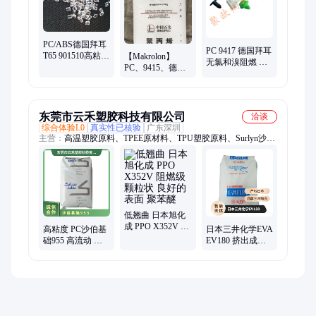
PC/ABS德国拜耳
PC 9417 德国拜耳
T65 901510高粘
【Makrolon】
无氯和溴阻燃 高
度，UV稳定剂 无
PC、9415、德国
粘度，UV稳定剂
氯和溴阻燃
拜耳 10%玻璃纤
易脱模
维增强，无氯和
溴阻燃 高粘度
东莞市云禾塑胶科技有限公司
洽谈
综合体验L0
真实性已核验
广东深圳
主营：
高温塑胶原料、TPEE原材料、TPU塑胶原料、Surlyn沙林
树脂
低翘曲 日本旭化
成 PPO X352V 阻
高粘度 PC沙伯基
日本三井化学EVA
燃级 颗粒状 良好
础955 高流动 注
EV180 挤出成型
的表面 聚苯醚
塑级 非氯非溴阻
高VA含量 共聚物
燃 汽车领域
电缆电线