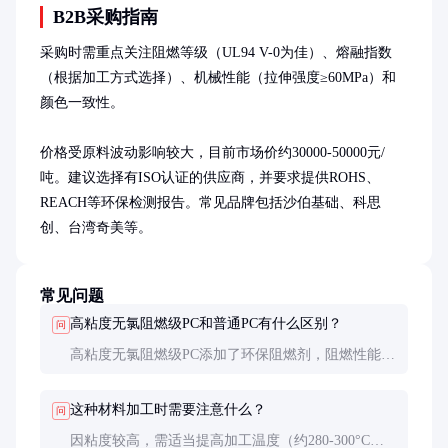
B2B采购指南
采购时需重点关注阻燃等级（UL94 V-0为佳）、熔融指数
（根据加工方式选择）、机械性能（拉伸强度≥60MPa）和
颜色一致性。

价格受原料波动影响较大，目前市场价约30000-50000元/
吨。建议选择有ISO认证的供应商，并要求提供ROHS、
REACH等环保检测报告。常见品牌包括沙伯基础、科思
创、台湾奇美等。
常见问题
高粘度无氯阻燃级PC和普通PC有什么区别？
问
高粘度无氯阻燃级PC添加了环保阻燃剂，阻燃性能更
好，燃烧时毒性低，符合环保要求。普通PC阻燃性较
差，且可能含卤素阻燃剂。
这种材料加工时需要注意什么？
问
因粘度较高，需适当提高加工温度（约280-300°C）