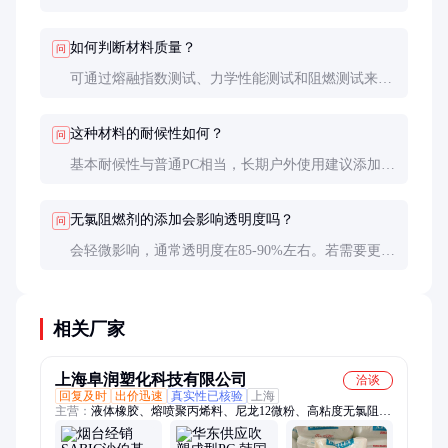
和注射压力。模具温度建议80-100°C，以减少内应
力。
如何判断材料质量？
问
可通过熔融指数测试、力学性能测试和阻燃测试来判
断。建议索要第三方检测报告，并做小批量试产验
证。
这种材料的耐候性如何？
问
基本耐候性与普通PC相当，长期户外使用建议添加
UV稳定剂或进行表面处理，以防止黄变和性能下
降。
无氯阻燃剂的添加会影响透明度吗？
问
会轻微影响，通常透明度在85-90%左右。若需要更高
透明度，可选择特殊配方的透明级产品。
相关厂家
上海阜润塑化科技有限公司
洽谈
回复及时
出价迅速
真实性已核验
上海
主营：
液体橡胶、熔喷聚丙烯料、尼龙12微粉、高粘度无氯阻燃
级PC、软质PMMA、PVA聚乙烯醇、聚烯烃增韧剂、POM共聚
甲醛、ASA粉、LG化学工程塑料、可乐丽橡胶、巴塞尔PP、