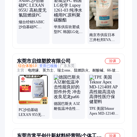
PTFE铁氟龙、ppo合金、阿科玛EVA、JSR橡胶、发泡剂、杜邦
PA66、PMMA、PBT、PC聚碳酸酯、ABS、PEEK、PVDF、
PTFE、POE
烟台经销SABIC
沙伯基础PC
华东供应吹塑成
LEXAN 955U 高
型PC 韩国LG化学
南京市供应日本
粘度无氯阻燃级
Lupoy 1261-03 纯
三井杜邦EVA
PC
净水桶用PC原料
EVAFLEX EV460
聚碳酸酯
高VA含量
东莞市启煌塑胶有限公司
洽谈
综合体验L0
资质已核验
广东东莞
主营：
电绝缘、英力士、瑞士ems、阻燃防火、耐酸碱、66-玻
纤、聚丙烯、抗静电、均聚物、原厂原包、抗冲共聚、无规共
聚、薄壁零件、薄壁配件、抗紫外线、电器组件、埃克森美孚、
巴西布拉格、apel-apl5514ml-coc、apel-coc-apl5514ml
德国巴斯夫 A3Z
耐低温冲击性能
TPE 美国Teknor
PC沙伯基础
良好的部件外壳
Apex MD-12140H
LEXAN 955无氯
冲击改良尼龙pa66
AP高性能高流动
无溴阻燃v0级 高
高弹性医疗保健
粘度耐高温 电气
塑料
性能
东莞市常平创仕新材料经营部(个体工商
洽谈