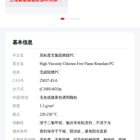
基本信息
中文名
高粘度无氯阻燃级PC
英文名
High Viscosity Chlorine-Free Flame Retardant PC
别名
无卤阻燃PC
CAS号
25037-45-0
分子式
(C16H14O3)n
外观/性状
无色或微黄色透明颗粒
密度
1.2 g/cm³
熔点
220-230 °C
溶解性
溶于二氯甲烷、氯仿等有机溶剂，不溶于水
储存条件
密封保存于干燥、阴凉处，避免阳光直射
主要性质/特性
高粘度、无氯阻燃、优异的机械强度、耐热性、电绝