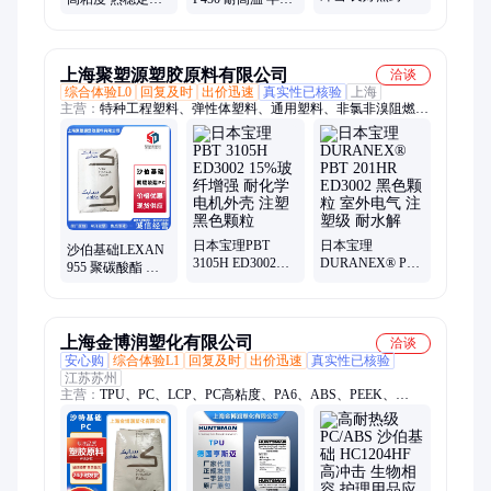
美国埃克森美孚
非氯非溴阻燃 电
晶 高流动性 内衬
袋子 食品包装应
子电气应用
半导体模塑成型
用
应用
上海聚塑源塑胶原料有限公司
洽谈
综合体验L0
回复及时
出价迅速
真实性已核验
上海
主营：
特种工程塑料、弹性体塑料、通用塑料、非氯非溴阻燃
PC、工程塑料、合金塑料
日本宝理PBT
日本宝理
沙伯基础LEXAN
3105H ED3002
DURANEX® PBT
955 聚碳酸酯 高
15%玻纤增强 耐
201HR ED3002 黑
粘度 非氯溴阻燃
化学 电机外壳 注
色颗粒 室外电气
PC颗粒
塑 黑色颗粒
注塑级 耐水解
上海金博润塑化有限公司
洽谈
安心购
综合体验L1
回复及时
出价迅速
真实性已核验
江苏苏州
主营：
TPU、PC、LCP、PC高粘度、PA6、ABS、PEEK、
TPEE、PTFE、EVA、POM、PET、PMMA、PA66、PA12、
PBT、COC、PPS、TPE、美国杜邦、德国科思创、沙伯基础、
德国巴斯夫、日本宝理、美国苏威、工程料特种塑胶原料