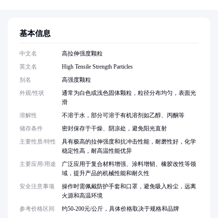
基本信息
中文名
高拉伸强度颗粒
英文名
High Tensile Strength Particles
别名
高强度颗粒
外观/性状
通常为白色或浅色固体颗粒，粒径分布均匀，表面光
滑
溶解性
不溶于水，部分可溶于有机溶剂如乙醇、丙酮等
储存条件
密封保存于干燥、阴凉处，避免阳光直射
主要性质/特性
具有极高的拉伸强度和抗冲击性能，耐磨性好，化学
稳定性高，耐高温性能优异
主要应用/用途
广泛应用于复合材料增强、涂料增韧、橡胶改性等领
域，提升产品的机械性能和耐久性
安全注意事项
操作时需佩戴防护手套和口罩，避免吸入粉尘，远离
火源和高温环境
参考价格区间
约50-200元/公斤，具体价格取决于规格和品牌