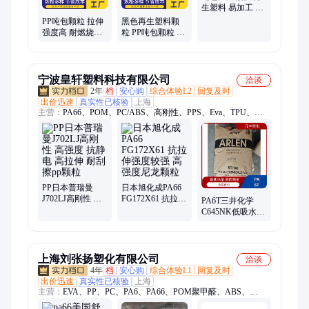
套筒
生塑料 易加工 拉
伸强度高 华源
PP吨包颗粒 拉伸
黑色再生塑料颗
强度高 耐燃烧不
粒 PP吨包颗粒 拉
结焦 支持散装小
伸强度高易加工
包
宁波皇轩塑料科技有限公司
洽谈
2年
档
安心购
综合体验L2
回复及时
出价迅速
真实性已核验
上海
主营：
PA66、POM、PC/ABS、高刚性、PPS、Eva、TPU、
POE、pa6t、Pa9t、ppsu、Tpu、Tpv、1180a、Peek、M800e、
PVDF、Pmma、Tpee、Pom100p、Pom500p、Pom900p、
Abs747、Abs757、独山子800h、PoK
PP日本普瑞曼
日本旭化成PA66
J702LJ高刚性 高
FG172X61 抗拉伸
PA6T三井化学
强度 抗静电 高拉
强度较强 高强度
C645NK低吸水性
伸 耐刮擦pp颗粒
尼龙颗粒
流动性能好聚酰
氨塑胶原料颗粒
上海刘张扬塑化有限公司
洽谈
4年
档
安心购
综合体验L1
回复及时
出价迅速
真实性已核验
上海
主营：
EVA、PP、PC、PA6、PA66、POM聚甲醛、ABS、
PPS、PE、PETG、PMMA、PBT