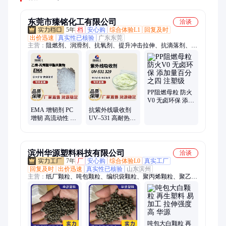
东莞市臻铭化工有限公司
洽谈
5年
档
安心购
综合体验L1
回复及时
出价迅速
真实性已核验
广东东莞
主营：
阻燃剂、润滑剂、抗氧剂、提升冲击拉伸、抗滴落剂、增
韧剂、扩散油、防老化剂
PP阻燃母粒 防火
V0 无卤环保 添加
量百分之四 注塑
EMA 增韧剂 PC
抗紫外线吸收剂
级
增韧 高流动性 透
UV–531 高耐热加
明颗粒 抗冲改性
工稳定剂 亚磷酸
剂 提升冲击拉伸
酯辅助
强度
滨州华源塑料科技有限公司
洽谈
7年
厂
安心购
综合体验L0
真实工厂
回复及时
出价迅速
真实性已核验
山东滨州
主营：
纸厂颗粒、吨包颗粒、编织袋颗粒、聚丙烯颗粒、聚乙烯
颗粒、再生pp颗粒、纸浆颗粒、纯吨包颗粒、注塑颗粒、拉丝颗
粒、pppe复合颗粒、再生颗粒、黑色pp吨包颗粒、纸厂颗粒厂
家、吨包颗粒厂家、编织袋颗粒厂家、蓝色吨包塑料颗粒、黑色
纸厂塑料颗粒、PE复合塑料颗粒、纸厂改性颗粒、PP塑料颗
粒、40目美费颗粒、聚丙烯吨包颗粒、pe纸厂颗粒、PE材质预埋
吨包大白颗粒 再