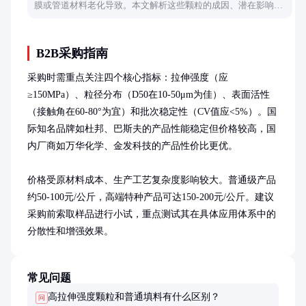
膜或管道材料老化导致。本文解析这些颗粒的成因、潜在影响及
日常维护建议，帮助您了解水质安全的关键细节。
B2B采购指南
采购时需重点关注四个核心指标：拉伸强度（应
≥150MPa）、粒径分布（D50在10-50μm为佳）、表面活性
（接触角在60-80°为宜）和批次稳定性（CV值应<5%）。国
际知名品牌如杜邦、巴斯夫的产品性能稳定但价格较高，国
内厂商如万华化学、金发科技的产品性价比更优。

价格受原材料成本、生产工艺复杂度影响较大。普通级产品
约50-100元/公斤，高端特种产品可达150-200元/公斤。建议
采购前索取样品进行小试，重点测试其在具体应用体系中的
分散性和增强效果。
常见问题
高拉伸强度颗粒和普通填料有什么区别？
问