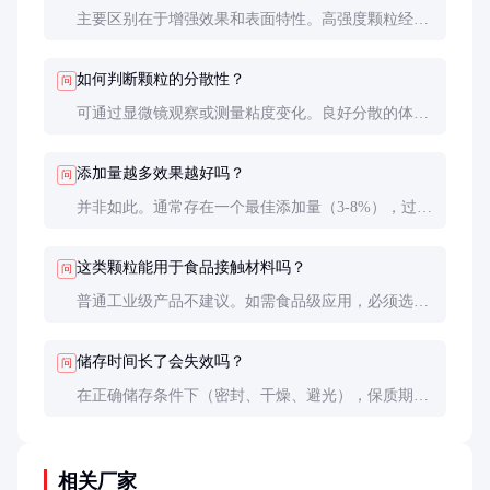
主要区别在于增强效果和表面特性。高强度颗粒经过
特殊设计和表面处理，能与基体形成强相互作用，而
普通填料主要是增量作用，对机械性能提升有限。
如何判断颗粒的分散性？
问
可通过显微镜观察或测量粘度变化。良好分散的体系
粘度增加适中（约20-50%），若粘度骤增可能表明分
散不良。也可测试力学性能，分散良好时增强效果更
添加量越多效果越好吗？
问
均匀。
并非如此。通常存在一个最佳添加量（3-8%），过量
添加可能导致团聚反而降低性能。建议通过实验确定
最佳配比。
这类颗粒能用于食品接触材料吗？
问
普通工业级产品不建议。如需食品级应用，必须选择
具有相应认证（如FDA、EU10/2011）的特种产品，
并确认迁移量符合标准。
储存时间长了会失效吗？
问
在正确储存条件下（密封、干燥、避光），保质期通
常为2年。但开封后建议6个月内用完，因吸湿可能影
响表面活性。使用前可进行烘干处理（80℃,2h）。
相关厂家