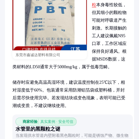
粒
本身毒性较低，
但其细小的颗粒物
可能对呼吸道产生
刺激。长期接触的
工人建议佩戴N95
口罩，工作区域应
保持良好通风。根
东莞市鑫诚达塑料有限公司
据MSDS数据，这
类材料的LD50通常大于5000mg/kg，属于低毒范畴。

储存时应避免高温高湿环境，建议温度控制在25℃以下，相
对湿度低于60%。包装通常采用防潮铝箔袋或塑料桶，开封
后需尽快使用完毕。若发现结块或变色现象，表明可能已受
潮或变质，不建议继续使用。
商家经验
真实案例 · 安全可信
水管里的黑颗粒之谜
当发现供水管道内壁附着黑色颗粒时，可能是锈蚀产物、微生物