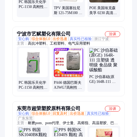
PC 韩国乐天化学
PC-1150 高刚性
TPV 美国塞拉尼
POE 美国埃克森
高流动 高拉伸强
斯 121-75M100 抗
美孚 0230 高清晰
度颗粒
紫外线 耐老化 塑
度 高填充 高韧性
料制品
共混改性
宁波市艺赋塑化有限公司
洽谈
安心购
综合体验L0
出价迅速
真实性已核验
浙江宁波
主营：
高抗冲塑料、工程塑料、电气应用塑料
PC 沙伯基础(原
GE) 164R-111 注
PC 韩国乐天化学
PA66 德国巴斯夫
塑级 透明级 食品
PC-1150 高刚性
A3WG7高刚性 加
级 聚碳酸酯
高流动 高拉伸强
纤35% 热稳定性
度颗粒
耐油塑料颗粒
东莞市超荣塑胶原料有限公司
洽谈
安心购
综合体验L0
回复及时
出价迅速
真实性已核验
广东东莞
主营：
耐磨pom、pom代理、伊士曼、高熔指、高温塑胶、巴斯
夫、聚甲醛、红外线、一诺威、光扩散、塑胶pla、聚乙烯、铁氟
龙、中石化、胺塑胶、增韧pom、尼龙-pa、旭化成、pa6韩国、