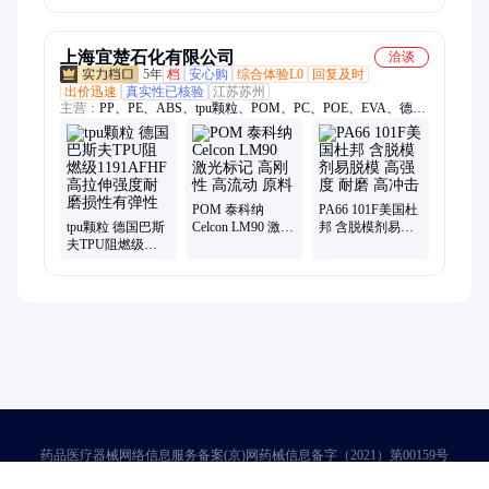
状
上海宜楚石化有限公司
洽谈
5年
档
安心购
综合体验L0
回复及时
出价迅速
真实性已核验
江苏苏州
主营：
PP、PE、ABS、tpu颗粒、POM、PC、POE、EVA、德国
朗盛、美国杜邦、日本宝理pom、韩国LG、奇美abs、pom900p、
工程塑料、PPO、TPU、PET
POM 泰科纳
PA66 101F美国杜
tpu颗粒 德国巴斯
Celcon LM90 激光
邦 含脱模剂易脱
夫TPU阻燃级
标记 高刚性 高流
模 高强度 耐磨 高
1191AFHF 高拉伸
动 原料
冲击
强度耐磨损性有
弹性
药品医疗器械网络信息服务备案(京)网药械信息备字（2021）第00159号
京ICP证030173号
京公网安备11000002000001号