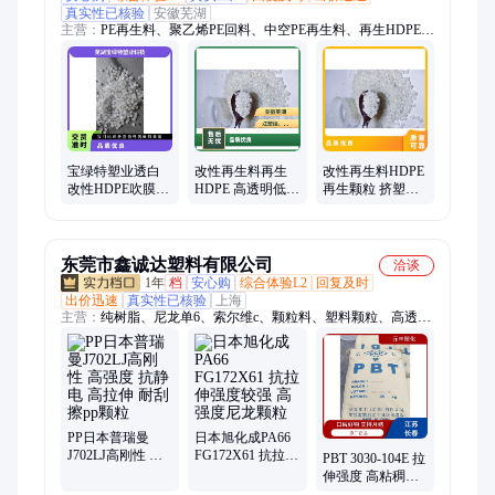
真实性已核验
安徽芜湖
主营：
PE再生料、聚乙烯PE回料、中空PE再生料、再生HDPE颗
粒、改性再生PE颗粒、聚乙烯pe管道颗粒、高密度聚乙烯PE颗
粒、pe再生颗粒、低压聚乙烯PE颗粒、吹塑HDPE再生颗粒、再
生PE低压颗粒、HDPE再生颗粒、HDPE中空颗粒、塑木HDPE颗
粒、再生pe低压颗粒、改性HDPE再生颗粒、HDPE再生塑料颗
粒、环保HDPE再生颗粒、防水卷材HDPE颗粒、聚乙烯HDPE、
吹膜HDPE再生料、户外家具HDPE专用、低压聚乙烯PE再生
料、HDPE再生料、HDPE回料
宝绿特塑业透白
改性再生料再生
改性再生料HDPE
改性HDPE吹膜颗
HDPE 高透明低压
再生颗粒 挤塑吹
粒 拉伸强度高用
吹膜颗粒 拉伸强
塑专用料 拉伸强
途广
度高 流动性适中
度高 户外家具塑
木
东莞市鑫诚达塑料有限公司
洽谈
1年
档
安心购
综合体验L2
回复及时
出价迅速
真实性已核验
上海
主营：
纯树脂、尼龙单6、索尔维c、颗粒料、塑料颗粒、高透明
pc、塑胶颗粒、中粘度pc、聚碳酸酯、尼龙树脂、热稳定剂、塑
料材料、塑胶制品
PP日本普瑞曼
日本旭化成PA66
J702LJ高刚性 高
FG172X61 抗拉伸
PBT 3030-104E 拉
强度 抗静电 高拉
强度较强 高强度
伸强度 高粘稠性
伸 耐刮擦pp颗粒
尼龙颗粒
电器内部件颗粒