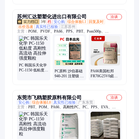
TPU A 92 E 4860
GLOBALENE®
尼性能 高拉伸强
高拉伸强度 耐磨
PP颗粒 PC366-3
度颗粒
级颗粒
低鱼眼 高拉伸强
度
苏州汇达塑塑化进出口有限公司
洽谈
3年
档
安心购
综合体验L1
回复及时
出价迅速
真实性已核验
江苏苏州
主营：
POM、PVDF、PA66、PPS、PBT、Pom500p、
Pom100p、Pom900p、F20-03、M90-44、Ppsu、PPA、POE、
PA9T、日本旭化成pom、日本宝理pom、德国巴斯夫pa66、美国
杜邦pom、共聚甲醛赛钢、PCTG、PC材料、PC ABS材料、
ABS、PA6材料
PC 韩国乐天化学
PC-1150 低粘度
PC原料 沙伯基础
PA66美国杜邦
高刚性 高流动 高
940-201 注塑级 卤
FR70G25V0卤素
拉伸强度颗粒
素阻燃 聚碳酸酯
阻燃 25%玻纤
高分子聚合物
408HS特殊级尼龙
66
东莞市飞鸥塑胶原料有限公司
洽谈
安心购
综合体验L0
真实性已核验
广东东莞
主营：
PBT、POM、PA66、高刚性PC、PC、PPS、EVA、
PPO、COC、塑胶原料