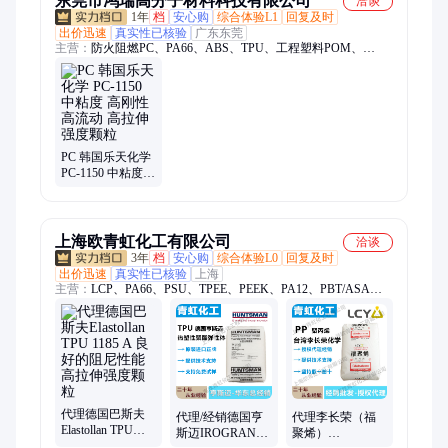
东莞市鸿瑞高分子材料科技有限公司
洽谈
1年
档
安心购
综合体验L1
回复及时
出价迅速
真实性已核验
广东东莞
主营：
防火阻燃PC、PA66、ABS、TPU、工程塑料POM、
PBT、PP、HDPE、工程塑料
PC 韩国乐天化学
PC-1150 中粘度
高刚性 高流动 高
拉伸强度颗粒
上海欧青虹化工有限公司
洽谈
3年
档
安心购
综合体验L0
回复及时
出价迅速
真实性已核验
上海
主营：
LCP、PA66、PSU、TPEE、PEEK、PA12、PBT/ASA、
PPSU、PPS、PC、PC/ABS、ABS、润滑脂、PTFE、特富龙
代理德国巴斯夫
代理/经销德国亨
代理李长荣（福
Elastollan TPU
斯迈IROGRAN
聚烯）
1185 A 良好的阻