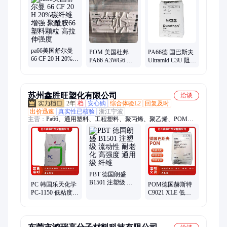
pa66美国舒尔曼
POM 美国杜邦
PA66德 国巴斯夫
66 CF 20 H 20%碳
PA66 A3WG6 尺
Ultramid C3U 阻燃
纤维增强 聚酰胺
寸稳定 高刚性 耐
级 尼龙66 电子绝
66塑料颗粒 高拉
候 玻纤增强30%
缘应用 电气元件
伸强度
苏州鑫胜旺塑化有限公司
洽谈
2年
档
安心购
综合体验L2
回复及时
出价迅速
真实性已核验
浙江宁波
主营：
Pa66、通用塑料、工程塑料、聚丙烯、聚乙烯、POM、
聚甲醛、亚克力、弹性体、EVA
PBT 德国朗盛
B1501 注塑级 流
PC 韩国乐天化学
POM德国赫斯特
动性 耐老化 高强
PC-1150 低粘度
C9021 XLE 低挥
度 通用级 纤维
高刚性 高流动 高
发性 易脱模 汽车
拉伸强度颗粒
内部产品