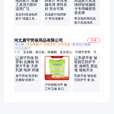
昔友B4高温电焊
高温胶片电焊胶
胶片 堵漏工具强
片 带压堵漏专用
带压电焊用高温
力密封 适用广泛
弹性良好 安全可
胶片应急堵焊钳
靠
堵漏链卡专用橡
胶垫昔友牌
河北盾守劳保用品有限公司
洽谈
安心购
综合体验L0
回复及时
出价迅速
真实性已核验
河北石家庄
主营：
安全帽、展示架、防砸帽、反光背心、可调节背带、可印
字马甲、车间头帽放置架、玻璃钢防砸头盔
盾守劳保 防穿刺
乳胶手套 皱纹园
抗撕裂 软胶片手
艺防护手 套 涤棉
套 天然乳胶 电焊
乳 胶起皱 规格齐
户外探险马甲 施
焊接
全
工环卫服 多口袋
施工建筑 舒适安
全 盾守劳保