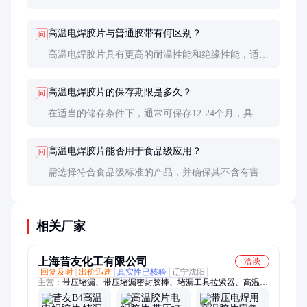
估其质量，建议索取样品进行实际应用测试。
高温电焊胶片与普通胶带有何区别？
问
高温电焊胶片具有更高的耐温性能和绝缘性能，适用
于高温环境下的焊接工艺，而普通胶带无法满足这些
要求。
高温电焊胶片的保存期限是多久？
问
在适当的储存条件下，通常可保存12-24个月，具体
期限取决于材料和包装方式。
高温电焊胶片能否用于食品级应用？
问
需选择符合食品级标准的产品，并确保其不含有害物
质，建议咨询供应商获取相关认证文件。
相关厂家
上海昔友化工有限公司
洽谈
回复及时
出价迅速
真实性已核验
辽宁沈阳
主营：
带压堵漏、带压堵漏密封胶棒、堵漏工具拉紧器、高温电
焊胶片、堵漏胶带胶棒、修补器卡箍、堵漏注胶枪、捻缝枪