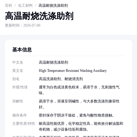
百科
/
化工材料
/
高温耐烧洗涤助剂
高温耐烧洗涤助剂
更新时间：2026-07-06
基本信息
中文名
高温耐烧洗涤助剂
英文名
High Temperature Resistant Washing Auxiliary
别名
高温洗涤助剂、耐烧清洗剂
外观/性状
通常为白色或淡黄色粉末，易溶于水，无刺激性气
味。
溶解性
易溶于水，溶液呈弱碱性，与大多数洗涤剂兼容性
好。
储存条件
密封保存于阴凉干燥处，避免与酸性物质接触。
主要性质/特性
耐高温性能优异，化学稳定性高，能有效分解油脂和
有机物，减少设备结垢和腐蚀。