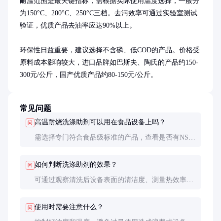
耐温范围是最关键指标，需根据实际使用温度选择，一般分
为150°C、200°C、250°C三档。去污效率可通过实验室测试
验证，优质产品去油率应达90%以上。

环保性日益重要，建议选择不含磷、低COD的产品。价格受
原料成本影响较大，进口品牌如巴斯夫、陶氏的产品约150-
300元/公斤，国产优质产品约80-150元/公斤。
常见问题
高温耐烧洗涤助剂可以用在食品设备上吗？
问
需选择专门符合食品级标准的产品，查看是否有NSF
或FDA认证。普通工业用助剂可能含有不符合食品接
触要求的成分。
如何判断洗涤助剂的效果？
问
可通过观察清洗后设备表面的清洁度、测量热效率恢
复程度来判断。专业方法是取样送检，分析残留污物
含量。
使用时需要注意什么？
问