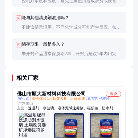
控制好浓度和温度，避免过量使用造成浪费或设备腐
蚀。清洗后建议用清水彻底冲洗，防止化学残留。
能与其他清洗剂混用吗？
问
不建议随意混用，不同化学成分可能产生反应。如需
复配，应先进行小试确认兼容性。
储存期限一般是多久？
问
未开封产品通常保质期2年，开封后建议1年内用完，
潮湿环境可能缩短保质期。
相关厂家
佛山市顺大新材料科技有限公司
洽谈
安心购
综合体验L0
回复及时
出价迅速
真实性已核验
广东佛山
主营：
速凝剂、水玻璃、液体无碱速凝剂、硅酸钠、防水剂
dps、水性渗透无机防水剂、混凝土密封固化剂、渗透结晶型防
水涂料、混凝土养护剂、硅溶胶