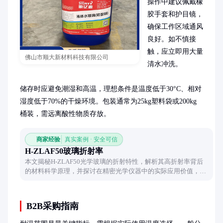
操作中建议佩戴橡
胶手套和护目镜，
确保工作区域通风
良好。如不慎接
触，应立即用大量
佛山市顺大新材料科技有限公司
清水冲洗。

储存时应避免潮湿和高温，理想条件是温度低于30°C、相对
湿度低于70%的干燥环境。包装通常为25kg塑料袋或200kg
桶装，需远离酸性物质存放。
商家经验
真实案例 · 安全可信
H-ZLAF50玻璃折射率
本文揭秘H-ZLAF50光学玻璃的折射特性，解析其高折射率背后
的材料科学原理，并探讨在精密光学仪器中的实际应用价值，带
你认识这种特殊玻璃的独特光学性能。
B2B采购指南