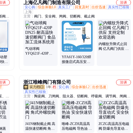
上海亿凡阀门制造有限公司
洽谈
洽谈
安心购
综合体验L0
真实工厂
回复及时
出价迅速
真实性已核验
上海
断阀、
主营：
阀门、安全阀、闸阀、切断阀、截止阀
机构、
纹球阀
内螺纹升降式止回
气动球阀
阀 亿凡阀门供应 支
YFQ621F-420P
持定制 欢迎选购
P电动塑
YFA61Y-160/320焊
DN25 耐高温快速
PH快装
接微启式高压安全
切断阀门 食品加工
制
阀 亿凡阀门供应
流体系统用
浙江唯峰阀门有限公司
洽谈
洽谈
时
1年
档
安心购
综合体验L2
出价迅速
真实性已核验
泵、卫
主营：
陶瓷阀、刀闸阀、阻火器、切断阀、呼吸阀、调节阀、闸阀、
空泵、
截止阀、止回阀、球阀、蝶阀
泵、电
钢磁力
J41N钢制截止阀 高
唯峰-ZCZH高温高
ZCZG高温高压电磁
钢蒸
温快速切断阀 角式
压电磁阀 导热油 安
阀 防爆先导直动式