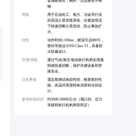
金属硬密封；阀杆：沉淀硬化不锈
钢
用途
用于石油化工、电力、冶金等行业
的高温介质管路系统，在紧急情况
下快速切断介质流动，防止事故扩
大。
特性
动作时间≤100ms，耐温可达800℃，
密封等级达ANSI Class VI，具备防
火防爆设计。
作用/功能
通过气动/液压/电动执行机构实现毫
秒级快速切断，保护关键设备和管
路安全。
注意事项
需定期测试响应时间，检查密封性
能，高温环境需特殊润滑和冷却设
计。
参考价格区间
约5000-50000元/台（视口径、压力
等级和执行机构类型而定）