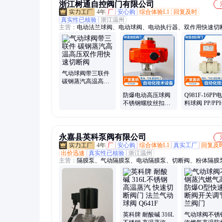
浙江树通自控阀门有限公司
4年
厂
安心购
综合体验L1
回复及时
真实性已核验
浙江温州
主营：
电动法兰球阀、电动球阀、电动执行器、双作用快速切
电动蝶阀、精小型电动执行器、防爆型电动执行器、电动执行
电动装置、电动法兰蝶阀、电动调节针型阀、防爆电动高压螺
气动球阀带三联件
碳钢蒸汽高温高压
双作用快速切断阀
防爆电动高压球阀
Q981F-16P
不锈钢螺纹丝扣液
料球阀 PP/P
压油加气站天然氮
电动阀 厂家定
气调节切断阀
永嘉县英科泵阀有限公司
4年
厂
安心购
综合体验L1
真实工厂
回复及
出价迅速
真实性已核验
浙江温州
主营：
隔膜泵、气动隔膜泵、电动隔膜泵、切断阀、粉体隔膜
生级隔膜泵、手动隔膜泵、真空泵、旋片式真空泵、水环式真
计量泵、隔膜计量泵、柱塞式计量泵、加药计量泵、气液混合
动抽液泵、电动油桶泵、电动抽油泵、旋涡泵、磁力泵、不锈
泵、衬氟磁力泵、螺杆泵、污泥螺杆泵、离心泵、多级离心泵
英科牌 耐酸碱 316L
气动球阀不锈