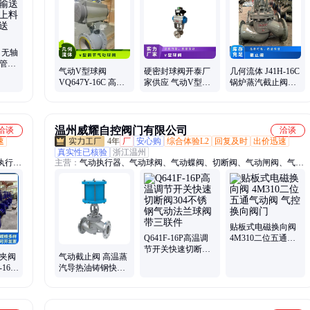
 无轴
圆管绞
气动V型球阀
硬密封球阀开泰厂
几何流体 J41H-16C
粉料输
VQ647Y-16C 高温
家供应 气动V型调
锅炉蒸汽截止阀高
调节阀法兰快速切
节切断阀阀 不锈钢
温碳钢铸钢法兰
断阀纸浆液颗粒阀
法兰高温阀门
DN25 50 200
温州威耀自控阀门有限公司
洽谈
洽谈
速
4年
厂
安心购
综合体验L2
回复及时
出价迅速
真实性已核验
浙江温州
执行
主营：
气动执行器、气动球阀、气动蝶阀、切断阀、气动闸阀、气动
阀、气
截止阀、气动调节阀
气动硬
贴板式电磁换向阀
Q641F-16P高温调
4M310二位五通气
节开关快速切断阀
动阀 气控换向阀门
管夹阀
气动截止阀 高温蒸
304不锈钢气动法兰
-16C
汽导热油铸钢快速
球阀带三联件
切断阀 管道通用阀
定制