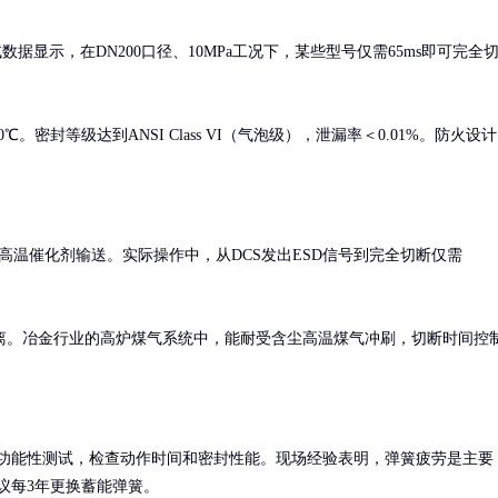
据显示，在DN200口径、10MPa工况下，某些型号仅需65ms即可完全
℃。密封等级达到ANSI Class VI（气泡级），泄漏率＜0.01%。防火设计
高温催化剂输送。实际操作中，从DCS发出ESD信号到完全切断仅需
离。冶金行业的高炉煤气系统中，能耐受含尘高温煤气冲刷，切断时间控
功能性测试，检查动作时间和密封性能。现场经验表明，弹簧疲劳是主要
议每3年更换蓄能弹簧。
