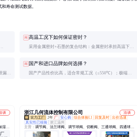
试和寿命测试数据。
高温工况下如何保证密封？
问
采用金属密封+石墨的复合结构：金属密封承担高温下的
余量，
主密封，石墨填充微观不平处。实际应用表明，这种设计
国产和进口品牌如何选择？
问
在热循环工况下仍能维持良好密封性。
泄漏
国产产品性价比高，适合常规工况（≤550℃）；极端工
纳入工
况（≥650℃）建议考虑进口品牌。无论哪种，都必须有
SIL认证和实际工况验证报告。
浙江几何流体控制有限公司
洽谈
洽谈
2年
厂
安心购
综合体验L1
回复及时
出价迅速
真实性已核验
浙江温州
加湿
主营：
调节阀、法兰球阀、调节球阀、切断阀、三通球阀、四通球
星型卸
阀、固定式球阀