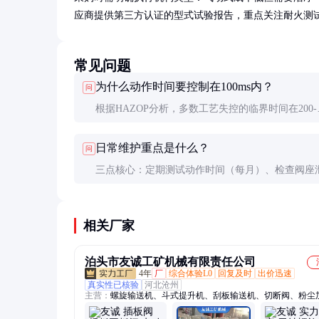
应商提供第三方认证的型式试验报告，重点关注耐火测
常见问题
为什么动作时间要控制在100ms内？
问
根据HAZOP分析，多数工艺失控的临界时间在200-
500ms。100ms的响应速度可为系统留出2-5倍安全
日常维护重点是什么？
问
这是经过大量事故统计分析得出的行业共识。
三点核心：定期测试动作时间（每月）、检查阀座
（每季）、更换蓄能弹簧（每3年）。维护记录应
厂SIS系统管理。
相关厂家
泊头市友诚工矿机械有限责任公司
4年
厂
综合体验L0
回复及时
出价迅速
真实性已核验
河北沧州
主营：
螺旋输送机、斗式提升机、刮板输送机、切断阀、粉尘
机、通风蝶阀、无轴螺旋输送机、管式螺旋输送机、插板阀、