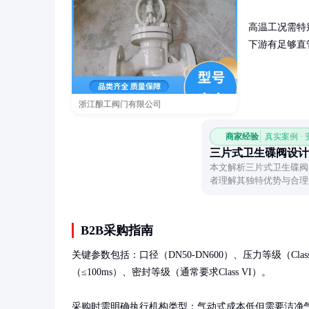
高温工况需特
下游有足够直
浙江酿工阀门有限公司
商家经验
真实案例 ·
三片式卫生碟阀设计
本文解析三片式卫生碟阀
者理解其独特优势与合理
高的领域。
B2B采购指南
关键参数包括：口径（DN50-DN600）、压力等级（Cl
（≤100ms）、密封等级（通常要求Class VI）。

采购时需明确执行机构类型：气动式成本低但需要洁净