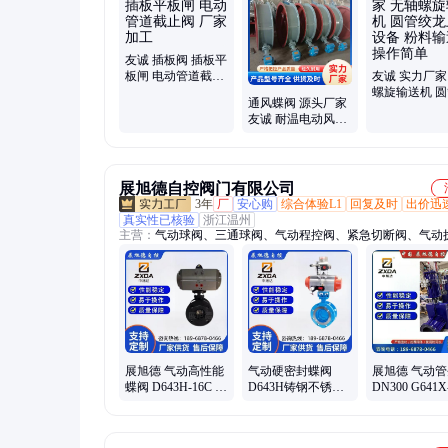
料器
友诚 插板阀 插板平
板闸 电动管道截止
友诚 实力厂家
阀 厂家加工
螺旋输送机 
通风蝶阀 源头厂家
龙上料设备 
友诚 耐温电动风门
送 操作简单
手动涡轮蝶 阀 运行
稳定
展旭德自控阀门有限公司
3年
厂
安心购
综合体验L1
回复及时
出价迅
真实性已核验
浙江温州
主营：
气动球阀、三通球阀、气动程控阀、紧急切断阀、气动
器、内螺纹球阀、气动法兰球阀、气动快装蝶阀、气动衬氟蝶
动衬氟球阀、反应釜底阀门、气动焊接球阀、上展式放料阀、
密封蝶阀
展旭德 气动高性能
气动硬密封蝶阀
展旭德 气动
蝶阀 D643H-16C 耐
D643H铸钢不锈钢
DN300 G641X
高温 高压 耐磨快速
耐高温金属三偏心
常开型胶管阀
切断阀
蒸汽天然气阀门