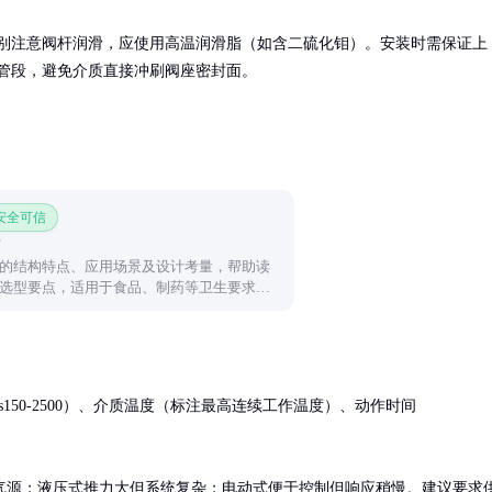
别注意阀杆润滑，应使用高温润滑脂（如含二硫化钼）。安装时需保证上
管段，避免介质直接冲刷阀座密封面。
 安全可信
的结构特点、应用场景及设计考量，帮助读
选型要点，适用于食品、制药等卫生要求较
ass150-2500）、介质温度（标注最高连续工作温度）、动作时间
气源；液压式推力大但系统复杂；电动式便于控制但响应稍慢。建议要求