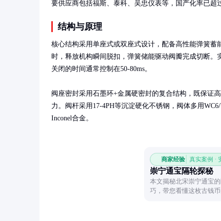
要供应商包括福斯、泰科、吴忠仪表等，国产化率已超过
结构与原理
核心结构采用单座式或双座式设计，配备高性能弹簧蓄
时，释放机构瞬间脱扣，弹簧储能驱动阀瓣完成切断。
关闭的时间通常控制在50-80ms。

阀座密封采用石墨环+金属硬密封的复合结构，既保证
力。阀杆采用17-4PH等沉淀硬化不锈钢，阀体多用WC6
Inconel合金。
商家经验
真实案例 ·
崇宁通宝隔轮探秘
本文揭秘北宋崇宁通宝的
巧，带您看懂这枚古钱币
考。