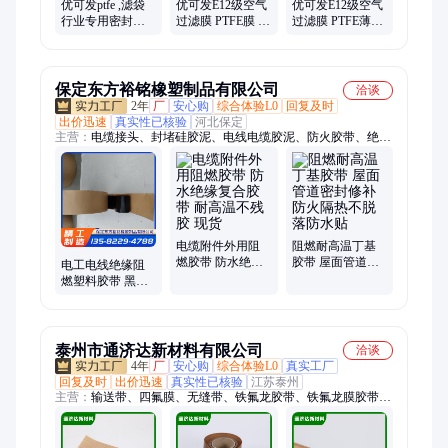
优可发ptfe ,滤袋
优可发E12级空气
优可发E12级空气
行业专用密封胶
过滤膜 PTFE膜 聚
过滤膜 PTFE薄膜
带,PTFE复合胶带
四氟乙烯薄膜 除
滤袋膜 滤芯膜
尘膜
保定东方裕铭橡塑制品有限公司
洽谈
2年
厂
安心购
综合体验L0
回复及时
出价迅速
真实性已核验
河北保定
主营：
电缆接头、封堵硅胶泥、电线电缆胶泥、防火胶带、绝缘
胶带、黑色电工胶带、防爆封堵胶泥
电缆附件外用阻
阻燃耐高温丁基
燃胶带 防水绝缘
胶带 屋面管道密
电工电线绝缘阻
复合胶带 耐高温
封修补防火隔热
燃塑料胶带 黑色
不残胶 现货
不脱落防水贴
高压PVC防水胶
高温不熔融
泰州市通济达新材料有限公司
洽谈
4年
厂
安心购
综合体验L0
真实工厂
回复及时
出价迅速
真实性已核验
江苏泰州
主营：
输送带、四氟膜、无缝带、铁氟龙胶带、铁氟龙膜胶带、
宽幅铁氟龙胶带、密封件、ptfe薄膜、氟塑薄膜、乙烯薄膜、车
削薄膜、铁氟龙薄膜、四氟焊接膜、支持包边接头、无缝粘合机