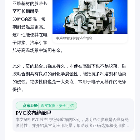
亚胺基材的胶带甚
至可长期耐受
300°C的高温，短
期耐受温度更高。
这种性能使其在电
中炭智能科技(济宁)院
子焊接、汽车引擎
舱等高温场景中游刃有余。

此外，它的粘合力强且持久，即使在高温下也不易脱落。硅
胶粘合剂具有良好的耐化学腐蚀性，能抵抗多种溶剂和油类
的侵蚀。绝缘性能也是一大亮点，常用于电子元器件的绝缘
保护。
商家经验
真实案例 · 安全可信
PVC胶布绝缘吗
本文解析PVC胶布与绝缘胶布的区别，说明PVC胶布是否具备绝
缘特性，并介绍其常见应用场景，帮助读者正确选择和使用胶
布。