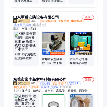
线排 汽车线束捆
棉胶带 固定胶布
扎固定电器绝缘
德莎4952pe双面胶
高温不阻燃胶带
模切定制
山东军盾安防设备有限公司
洽谈
4年
厂
综合体验L0
回复及时
出价迅速
真实性已核验
山东济宁
主营：
军盾火工品
XHF-50矿用电缆
阻燃热补胶带 耐
矿用本安型摄像
矿用炸药箱 井下
高温不残胶 抗静
仪 Exib I 井下防爆
爆炸物品存放柜
电强 厂家供应
摄像头 皮带机巷
玻璃钢爆破作业
道高清监控摄像
箱 抗爆容器
仪
东莞市常丰新材料科技有限公司
洽谈
6年
厂
安心购
综合体验L1
真实工厂
回复及时
出价迅速
真实性已核验
广东东莞
主营：
保护膜、散热片、锂电池、高温胶、粘胶带、面胶带、高
温膜、硅胶带、电池膜、失粘膜、切割膜、解粘胶、解粘膜、黑
白膜、固化膜、连接器、挂钩胶、冲压板、单双灯、石墨片、泡
棉胶、石墨粉、抗酸膜、铝塑膜、定位膜