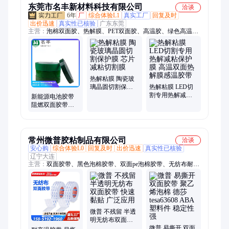
东莞市名丰新材料科技有限公司
洽谈
6年
厂
综合体验L1
真实工厂
回复及时
出价迅速
真实性已核验
广东东莞
主营：
泡棉双面胶、热解膜、PET双面胶、高温胶、绿色高温
胶、高温发泡热解保护膜、高温热解发泡减粘膜、防火陶瓷化硅
胶带、陶瓷化耐火硅橡胶带、专业胶带模切加工、海绵胶带模切
定制、UV减粘膜、保护膜、导热双面胶、模切、超薄蓝色热解
粘膜、双面热失粘热解膜、紫外失粘热解粘膜、加热失粘热减粘
膜、感温胶膜、灵敏变色感温膜、高灵敏度感温膜、高粘双面胶
热解粘膜 陶瓷玻
模切、强力泡棉胶模切、双面胶模切
璃晶圆切割保护
热解粘膜 LED切
膜 芯片减粘切割
割专用热解减粘
新能源电池胶带
膜
保护膜 高温双面
阻燃双面胶带耐
热解膜感温胶带
高温绝缘胶带 不
残胶 名丰
常州微普胶粘制品有限公司
洽谈
安心购
综合体验L0
回复及时
出价迅速
真实性已核验
辽宁大连
主营：
双面胶带、黑色泡棉胶带、双面pe泡棉胶带、无纺布耐温
胶带、半透明无纺布
微普 不残留 半透
明无纺布双面胶
带 快速黏贴 广泛
微普 易撕开 双面