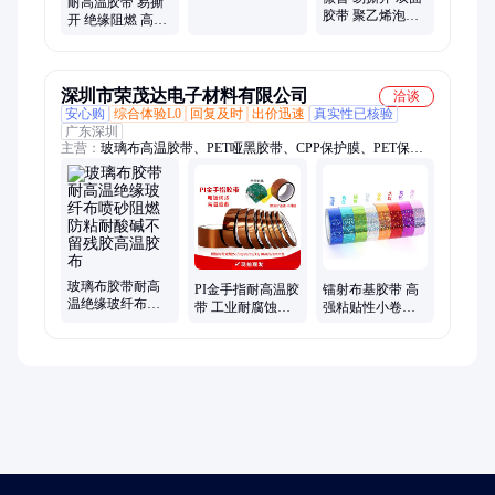
耐高温胶带 易撕
应用
胶带 聚乙烯泡棉
开 绝缘阻燃 高粘
德莎tesa63608
不易脱落 微普
ABA塑料件 稳定
性强
深圳市荣茂达电子材料有限公司
洽谈
安心购
综合体验L0
回复及时
出价迅速
真实性已核验
广东深圳
主营：
玻璃布高温胶带、PET哑黑胶带、CPP保护膜、PET保护
膜、PET预涂膜
玻璃布胶带耐高
PI金手指耐高温胶
镭射布基胶带 高
温绝缘玻纤布喷
带 工业耐腐蚀不
强粘贴性小卷胶
砂阻燃防粘耐酸
残胶绝缘阻燃茶
带 文具办公镭射
碱不留残胶高温
色聚酰亚胺
点点叠加
胶布