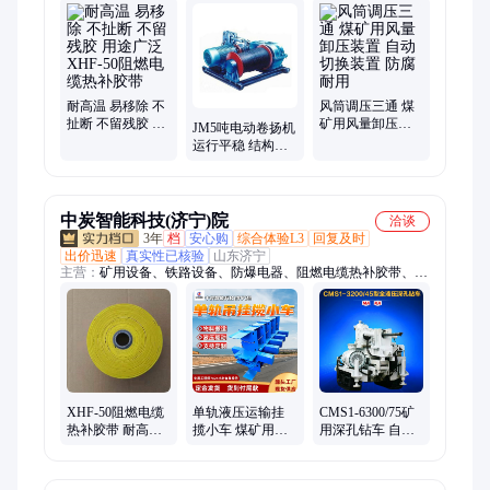
仪器仪表、路面机械、工程机械、智能制造
耐高温 易移除 不
风筒调压三通 煤
扯断 不留残胶 用
矿用风量卸压装
JM5吨电动卷扬机
途广泛XHF-50阻
置 自动切换装置
运行平稳 结构紧
燃电缆热补胶带
防腐耐用
凑 使用方便 易操
作
中炭智能科技(济宁)院
洽谈
3年
档
安心购
综合体验L3
回复及时
出价迅速
真实性已核验
山东济宁
主营：
矿用设备、铁路设备、防爆电器、阻燃电缆热补胶带、仪
器仪表、路面机械、工程机械、智能制造
XHF-50阻燃电缆
单轨液压运输挂
CMS1-6300/75矿
热补胶带 耐高温
揽小车 煤矿用液
用深孔钻车 自动
不留残胶 用途广
压单轨吊综采电
化调整角度 行走
泛 易移除 不扯断
缆拖移装置
自如 配套简单