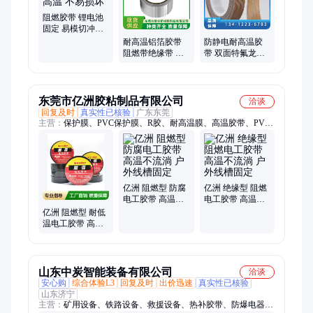
阻燃胶带 锂电池
固定 易模切冲型
定制 耐高温 不易
耐高温铝箔胶带
防静电耐高温胶
损坏
阻燃带绝缘带 不
带 双面特氟龙耐
易氧化 耐压 使用
腐蚀胶布 售后完
寿命长
善 常丰
东莞市亿洲胶粘制品有限公司
洽谈
回复及时
真实性已核验
广东东莞
主营：
保护膜、PVC保护膜、R胶、耐高温膜、高温胶带、PVC
胶带、电工胶带、PVC耐高温胶带、车窗沿胶带、汽车分色胶
带、PET高温胶带、高粘胶带、喷漆胶带、线束胶带、绒布胶
带、PVC绝缘胶带、纸胶带、电工胶布、电工胶
亿洲 阻燃型 防腐
亿洲 绝缘型 阻燃
电工胶带 高温不
电工胶带 高温不
流淌 户外线槽固
流淌 户外线槽固
亿洲 阻燃型 耐低
定
定
温电工胶带 高温
不流淌 汽车线束
固定
山东中炭智能装备有限公司
洽谈
安心购
综合体验L3
回复及时
出价迅速
真实性已核验
山东济宁
主营：
矿用设备、铁路设备、救援设备、热补胶带、防爆电器、