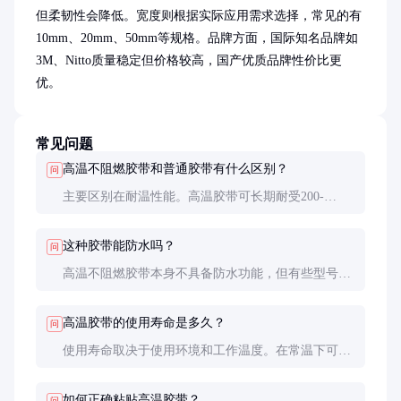
但柔韧性会降低。宽度则根据实际应用需求选择，常见的有
10mm、20mm、50mm等规格。品牌方面，国际知名品牌如
3M、Nitto质量稳定但价格较高，国产优质品牌性价比更
优。
常见问题
高温不阻燃胶带和普通胶带有什么区别？
问
主要区别在耐温性能。高温胶带可长期耐受200-
300°C高温，而普通胶带通常在80°C以下使用就会失
效。此外，高温胶带的粘合剂和基材都经过特殊设
这种胶带能防水吗？
问
计，在高温下仍能保持良好的粘合力和机械性能。
高温不阻燃胶带本身不具备防水功能，但有些型号的
胶带表面经过特殊处理，具有一定的防潮性能。如果
需要完全防水，建议选择专门的防水胶带或在胶带外
高温胶带的使用寿命是多久？
问
再加防水处理。
使用寿命取决于使用环境和工作温度。在常温下可使
用数年，但在持续高温环境中，使用寿命会相应缩
短。建议定期检查胶带状态，发现老化或粘性下降及
如何正确粘贴高温胶带？
问