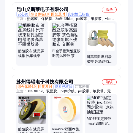
憎水
昆山义斯莱电子有限公司
洽谈
安心购
综合体验L0
回复及时
真实性已核验
主营：
热熔胶、保护膜、3m9448hkb、pet胶带、纸胶带、vhb胶
带、4174胶带、tesa胶带、eva泡棉、tesa51026、无纺布、
51136tesa、保险杠、软木带、eva背胶、替代品、封口机、板电
镀、pet双面、美纹纸、模切冲、聚乙烯、双面胶、no.57115sb、
4657胶垫
醋酸胶布 液晶屏
PI金手指聚酰亚胺
线排 汽车线束捆
耐高温胶带 茶色
耐高温阻燃挡墙
扎固定电器绝缘
自粘绝缘阻燃不
胶带 外墙遮挡喷
高温不阻燃胶带
残胶布 义斯莱
漆不残胶施工专
用美纹纸胶布 义
斯莱
苏州得琨电子科技有限公司
洽谈
综合体验L0
回复及时
资质已核验
江苏苏州
主营：
3m93015le、双面胶、pe保护膜、pet胶带、纸胶带、无声
胶带、美纹胶带、高温胶纸、冰箱胶带、胶带定制、高温美纹、
防水胶带、胶带遮光、封缄胶带、高温胶带、容器铝箔、喷漆美
纹、pvc保护膜、导电泡棉、硅胶美纹、绝缘包带、pet保护膜、
电磁屏蔽、胶水助粘、电工胶布
MOPP固定胶带
_tesa4298固定胶
带_冰箱抽屉固定
醋酸胶布 液晶屏
tesa4952双面PE泡