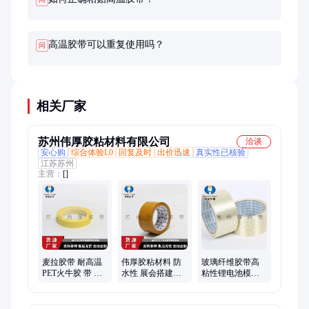
时更换。
高温胶带可以重复使用吗？
问
相关厂家
苏州伟厚胶粘材料有限公司
洽谈
安心购
综合体验L0
回复及时
出价迅速
真实性已核验
江苏苏州
主营：
[]
麦拉胶带 耐高温
伟厚胶粘材料 防
玻璃纤维胶带高
PET火牛胶 带 线
水性 展会搭建布
粘性锂电池模型
圈包扎阻燃绝缘
基胶带 高强度粘
捆扎耐高温抗拉
变压器玛拉胶 带
接 家装施工保护
不残胶 伟厚
伟厚