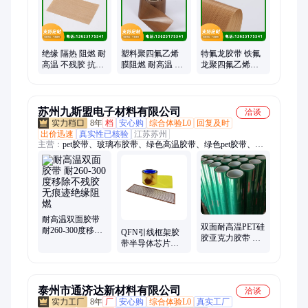
带、特氟龙无缝带、铁氟龙无缝带、无缝传送带、铁氟龙输送
带、特氟龙输送带、聚四氟乙烯薄膜、聚四氟乙烯膜、聚四氟乙
烯电子薄膜、防腐蚀特氟龙膜、铁氟龙四氟膜
绝缘 隔热 阻燃 耐
塑料聚四氟乙烯
特氟龙胶带 铁氟
高温 不残胶 抗静
膜阻燃 耐高温 不
龙聚四氟乙烯高
电 铁氟龙胶带 可
残胶 抗静电 PTFE
温布 抗静电 阻燃
批发
铁氟龙胶带
不破损
苏州九斯盟电子材料有限公司
洽谈
8年
档
安心购
综合体验L0
回复及时
出价迅速
真实性已核验
江苏苏州
主营：
pet胶带、玻璃布胶带、绿色高温胶带、绿色pet胶带、金
手指胶带、聚酰亚胺胶带、耐高温保护膜、耐高温胶带、等离子
喷涂胶带、Pet保护膜
耐高温双面胶带
双面耐高温PET硅
耐260-300度移除
QFN引线框架胶
胶亚克力胶带 双
不残胶无痕迹绝
带半导体芯片封
层无痕不残胶保
缘阻燃
装 耐高温防残胶
护膜可定制
防溢胶
泰州市通济达新材料有限公司
洽谈
8年
厂
安心购
综合体验L0
真实工厂