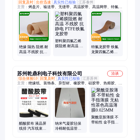
回复及时
出价迅速
真实性已核验
江苏泰州
主营：
烤盘片、输送带、无缝带、高温胶带、高温网带、特氟龙
胶带、铁氟龙高温、特氟龙高温、耐高温漆布、铁氟龙胶带、乙
烯高温布、fep薄膜、f46薄膜、ptfe薄膜、焊接薄膜、聚全氟乙、
乙烯薄膜、食品网带、真空采样器、特氟龙薄膜、铁氟龙网带、
聚四氟乙烯、铁氟龙薄膜、特氟龙网带、全氟乙丙烯
塑料聚四氟乙烯
膜阻燃 耐高温 不
绝缘 隔热 阻燃 耐
特氟龙胶带 铁氟
残胶 抗静电 PTFE
高温 不残胶 抗静
龙聚四氟乙烯高
铁氟龙胶带
电 铁氟龙胶带 可
温布 抗静电 阻燃
批发
不破损
苏州乾鼎利电子科技有限公司
洽谈
综合体验L0
回复及时
真实性已核验
江苏苏州
主营：
绝缘纸、装饰条、异型材、橡胶带、硅胶带、热熔胶、单
面胶、保护膜、标志牌、摄像头、反光膜、接头盒、散热片、锂
电池、pet原膜、文具贴、结构胶、灌封胶、塑料盒、减震垫、密
封带、诺美纸、溶剂胶、内衬纸、装饰画
聚酰亚胺薄膜 不
带粘性 金手指薄
醋酸胶布 液晶屏
纳米气凝胶毡保
膜 无粘性茶色高
线排 汽车线束捆
冷棉耐低温管道
温薄膜0.025MM
扎固定电器绝缘
液氮冰箱保温隔
高温不阻燃胶带
热设备隔冷防水