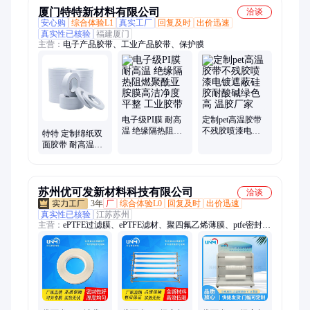
厦门特特新材料有限公司
洽谈
安心购
综合体验L1
真实工厂
回复及时
出价迅速
真实性已核验
福建厦门
主营：
电子产品胶带、工业产品胶带、保护膜
电子级PI膜 耐高
定制pet高温胶带
温 绝缘隔热阻燃
不残胶喷漆电镀
特特 定制绵纸双
聚酰亚胺膜高洁
遮蔽硅胶耐酸碱
面胶带 耐高温高
净度 平整 工业胶
绿色高 温胶厂家
强粘阻燃 可模切
带
冲型
苏州优可发新材料科技有限公司
洽谈
3年
厂
综合体验L0
回复及时
出价迅速
真实性已核验
江苏苏州
主营：
ePTFE过滤膜、ePTFE滤材、聚四氟乙烯薄膜、ptfe密封胶
带、特氟龙薄膜、折叠滤芯用膜、防水透气膜、空气净化滤材、
口罩滤材、工业除尘滤材、服装膜、HEPA滤纸、液体过滤膜、
堆肥膜、膨体聚四氟乙烯、除菌过滤膜、吸尘器滤材、无纺布、
洁净室过滤材料、无尘拖链膜、电缆膜、ePTFE微孔膜、防水透
声膜、质子交换膜、MBR平板膜、双向拉伸膜