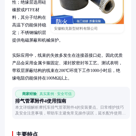
性；绝缘层选用硅
橡胶或PTFE材
料，其分子结构在
高温下仍能保持稳
安徽帕克新型材料有限公司
定；不锈钢编织层
提供电磁屏蔽和机械保护。

实际应用中，线束的失效多发生在连接器接口处。因此优质
产品会采用金属卡箍固定、灌封胶密封等工艺。测试表明，
带双层屏蔽结构的线束在200℃环境下工作1000小时后，绝
缘电阻仍能保持在100MΩ以上。
商家经验
真实案例 · 安全可信
排气管罩附件4使用指南
本文详细解析摩托车排气管罩附件4的安装要点、日常维护技巧
及安全注意事项，帮助车主避免常见操作误区，延长配件使用寿
命。
主要特点