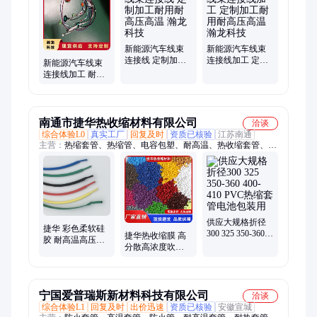
线、电子线、配电柜、辐照线、开口电缆、家用电器
新能源汽车线束
新能源汽车线束
连接线 定制加工
连接线加工 定制
新能源汽车线束
耐用耐高压高温
加工耐用耐高压
连接线加工 耐用
瀚龙科技
高温 瀚龙科技
耐高压高温 瀚龙
科技
南通市捷华热收缩材料有限公司
洽谈
综合体验L0
真实工厂
回复及时
资质已核验
江苏南通
主营：
热缩套管、热缩管、电容包塑、耐高温、热收缩套管、电
池组合、套管电池包装、定制木纹、腿衣帽架、金色热收缩、管
黄金花红、竹子专用套、榉木松木橡木、色pvc管
供应大规格折径
捷华 彩色柔软硅
300 325 350-360
捷华热收缩膜 高
胶 耐高温高压线
400-410 PVC热缩
分散高浓度吹膜
束保护矽胶热缩
套管电池包装用
色母粒生产厂家
管
可定制尺寸
宁国爱普瑞斯新材料科技有限公司
洽谈
综合体验L1
回复及时
出价迅速
资质已核验
安徽宣城