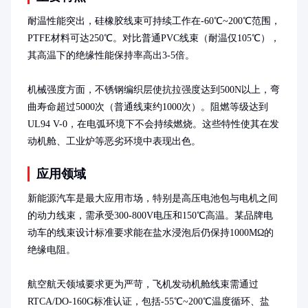
耐温性能突出，硅橡胶线束可持续工作在-60℃~200℃范围，
PTFE材料可达250℃。对比普通PVC线束（耐温仅105℃），
其高温下的绝缘性能保持率高出3-5倍。

机械强度方面，不锈钢编织层使抗拉强度达到500N以上，弯
曲寿命超过5000次（普通线束约1000次）。阻燃等级达到
UL94 V-0，在电弧环境下不会持续燃烧。这些特性使其在发
动机舱、工业炉等恶劣环境中表现出色。
应用领域
新能源汽车是最大应用市场，特别是高压电池包与电机之间
的动力线束，需承受300-800V电压和150℃高温。某品牌电
动车的线束设计标准要求能在盐水浸泡后仍保持1000MΩ的
绝缘电阻。

航空航天领域要求更为严苛，飞机发动机舱线束需通过
RTCA/DO-160G标准认证，包括-55℃~200℃温度循环、盐