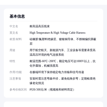
基本信息
中文名
耐高温高压线束
英文名
High Temperature & High Voltage Cable Harness
材质/材料
硅橡胶/氟塑料绝缘层、镀银铜导体、不锈钢编织屏蔽
层
用途
用于航空航天、新能源汽车、工业设备等需要承受高
温高压环境的电气连接系统
特性
耐温范围-60℃~200℃，额定电压可达1000V以上，抗
化学腐蚀，机械强度高
作用/功能
在极端环境下保持稳定电力传输和信号传递
注意事项
安装时需注意弯曲半径，避免锐角折弯；定期检查绝
缘老化情况
参考价格区间
约50-500元/米（视规格和材料而定）