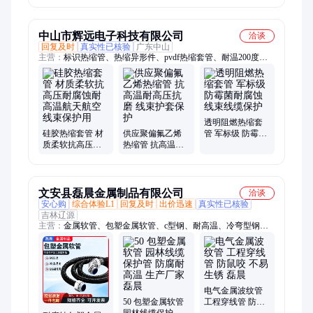
智恒通
耐用
中山市辉远电子科技有限公司
洽谈
回复及时
真实性已核验
广东中山
主营：
标识热缩管、热缩异形件、pvdf热缩套管、耐温200度热
缩管、氟橡胶模缩套、电缆分叉模缩套、氟橡胶热缩套管、防霉
菌热缩套管
透明阻燃热缩套
硅胶热缩套管 材
供应聚偏氟乙烯
管 军标级 防霉菌
质柔软抗高压耐
热缩管 抗高温耐
耐腐蚀 线束线缆
腐蚀耐高温航天
高压抗磨 线束护
保护
航空线束保护用
套保护
文安县磊晨金属制品有限公司
洽谈
安心购
综合体验L1
回复及时
出价迅速
真实性已核验
吉林辽源
主营：
金属软管、包塑金属软管、c型钢、耐高温、冷弯型钢、
金属穿线管、镀锌钢管、穿线包塑金属软管、法兰式金属软管、
金属软管包塑软管、国标包塑金属软管、阻燃包塑金属软管、金
属包塑法兰式软管、包塑pvc金属软管、加厚包塑金属软管、冷
弯折边C型钢、C型钢材、冲孔C型钢、发热镀锌c型钢、热镀锌C
型钢、JDG金属穿线管、预埋金属穿线管、JDG线管、热镀锌金
电气金属波纹管
属穿线管、防火桥架
50 包塑金属软管
工程穿线管 防鼠