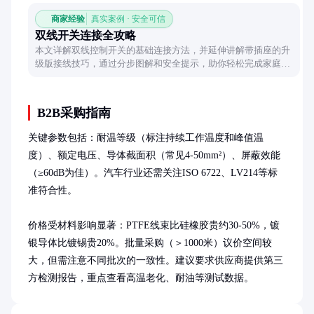
商家经验
真实案例 · 安全可信
双线开关连接全攻略
本文详解双线控制开关的基础连接方法，并延伸讲解带插座的升
级版接线技巧，通过分步图解和安全提示，助你轻松完成家庭电
路改造。
B2B采购指南
关键参数包括：耐温等级（标注持续工作温度和峰值温
度）、额定电压、导体截面积（常见4-50mm²）、屏蔽效能
（≥60dB为佳）。汽车行业还需关注ISO 6722、LV214等标
准符合性。

价格受材料影响显著：PTFE线束比硅橡胶贵约30-50%，镀
银导体比镀锡贵20%。批量采购（＞1000米）议价空间较
大，但需注意不同批次的一致性。建议要求供应商提供第三
方检测报告，重点查看高温老化、耐油等测试数据。