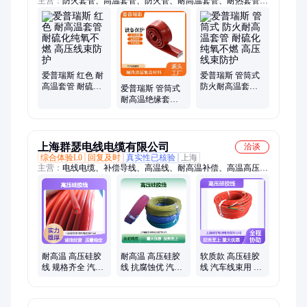
主营：
防火套管、高温套管、防火管、耐高温套管、耐热套管、
玻纤套管、玻璃纤维套管、绝缘套管、阻燃套管、隔热套管、搭
扣式防火套管、硅胶套管、芭蕉带、铝箔波纹管、高硅氧套管、
防火保温罩
爱普瑞斯 红色 耐
爱普瑞斯 管筒式
高温套管 耐硫化
防火耐高温套管
爱普瑞斯 管筒式
纯氧不燃 高压线
耐硫化纯氧不燃
耐高温绝缘套管
束防护
高压线束防护
拉力特强不皱折
断 高压线束防护
上海群瑟电线电缆有限公司
洽谈
综合体验L0
回复及时
真实性已核验
上海
主营：
电线电缆、补偿导线、高温线、耐高温补偿、高温高压
线、硅橡胶电缆、铁氟龙高温线
耐高温 高压硅胶
耐高温 高压硅胶
软质款 高压硅胶
线 规格齐全 汽车
线 抗腐蚀优 汽车
线 汽车线束用 耐
线束用 工业自动
线束用 工业自动
高温耐高压性能
化
化
稳定