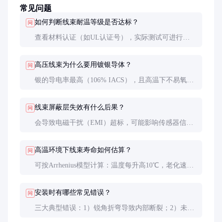
常见问题
如何判断线束耐温等级是否达标？
问
查看材料认证（如UL认证号），实际测试可进行恒
温箱老化实验：200℃下放置168小时后，绝缘电阻下
降应不超过50%，外皮无开裂。
高压线束为什么要用镀银导体？
问
银的导电率最高（106% IACS），且高温下不易氧
化。实验表明，200℃时镀银导体的接触电阻比镀锡
低60%，能有效减少能量损耗。
线束屏蔽层失效有什么后果？
问
会导致电磁干扰（EMI）超标，可能影响传感器信号
传输。在新能源汽车中，这可能引发整车控制系统误
报故障码。
高温环境下线束寿命如何估算？
问
可按Arrhenius模型计算：温度每升高10℃，老化速度
加倍。例如150℃设计寿命10年的线束，在200℃环境
下寿命约1-2年。
安装时有哪些常见错误？
问
三大典型错误：1）锐角折弯导致内部断裂；2）未使
用应力消除装置；3）屏蔽层接地不良。这些都会显