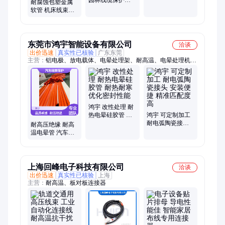
园林线缆保护管
咬 不易生锈 磊晨
耐腐蚀包塑金属
防腐耐高温 生产
软管 机床线束软
厂家 磊晨
管 工业高温高压
可切割加工 磊晨
东莞市鸿宇智能设备有限公司
洽谈
出价迅速
真实性已核验
广东东莞
主营：
铝电极、放电载体、电晕处理架、耐高温、电晕处理机、
电晕放电架、隔离变压器、电晕硅胶管、电晕陶瓷接头、电晕陶
瓷连接件、电晕处理硅胶管
鸿宇 改性处理 耐
热电晕硅胶管 耐
鸿宇 可定制加工
热耐寒 优化密封
耐电弧陶瓷接头
耐高压绝缘 耐高
性能
安装便捷 精准匹
温电晕管 汽车线
配度高
束保护 耐磨损抗
撕裂
上海回峰电子科技有限公司
洽谈
出价迅速
真实性已核验
上海
主营：
耐高温、板对板连接器