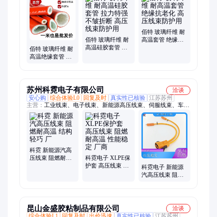
佰特 玻璃纤维 耐
佰特 玻璃纤维 耐
高温套管 绝缘抗
高温硅胶套管 拉
老化 高压线束防
佰特 玻璃纤维 耐
力特强不皱折断
护用
高温绝缘套管 防
高压线束防护用
金属熔融体喷溅
高压线束防护用
苏州科霓电子有限公司
洽谈
安心购
综合体验L0
回复及时
真实性已核验
江苏苏州
主营：
工业线束、电子线束、新能源高压线束、伺服线束、车灯
线束、锂电池线束、拖链电缆、EV线、汽车线
科霓 新能源汽高
压线束 阻燃耐高
科霓电子 XLPE保
温 结构轻巧 厂
护套 高压线束 阻
科霓电子 新能源
燃耐高温 性能稳
汽高压线束 阻燃
定 厂商
耐高温 结构轻巧
厂家
昆山金盛胶粘制品有限公司
洽谈
综合体验L1
回复及时
出价迅速
真实性已核验
江苏苏州