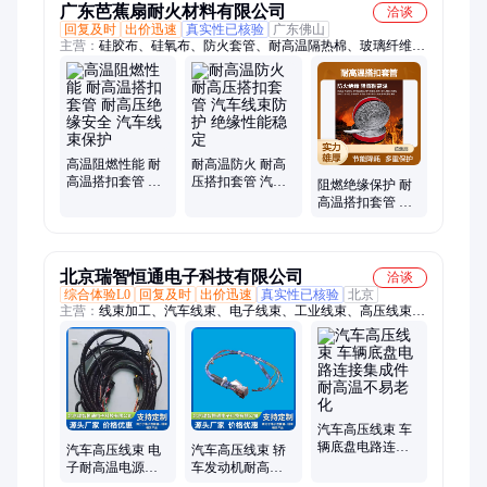
广东芭蕉扇耐火材料有限公司
洽谈
回复及时
出价迅速
真实性已核验
广东佛山
主营：
硅胶布、硅氧布、防火套管、耐高温隔热棉、玻璃纤维套
管、高硅氧缠绕带、尼龙编制套管、PET套管、搭扣式防火套
管、高硅氧布、高硅氧套管、管筒式防火套管
高温阻燃性能 耐
耐高温防火 耐高
高温搭扣套管 耐
压搭扣套管 汽车
阻燃绝缘保护 耐
高压绝缘安全 汽
线束防护 绝缘性
高温搭扣套管 汽
车线束保护
能稳定
车线束防护 耐高
压绝缘强
北京瑞智恒通电子科技有限公司
洽谈
综合体验L0
回复及时
出价迅速
真实性已核验
北京
主营：
线束加工、汽车线束、电子线束、工业线束、高压线束、
电力线束、电气线束、储能线束、线束定制、线束定做、定制线
束、汽车电线束、电动汽车线束、汽车电气线束、汽车电源线
束、汽车控制线束、线束开关、轨道交通线束、网络通讯线束、
医疗线束、定制工业线束、仪器线束、设备线束、通讯线束、电
源线
汽车高压线束 车
辆底盘电路连接
汽车高压线束 电
汽车高压线束 轿
集成件 耐高温不
子耐高温电源线
车发动机耐高温
易老化
防水性能优越 瑞
连接线 材质柔软