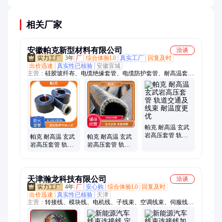
著缩短使用寿命。
相关厂家
安徽帕克新型材料有限公司
洽谈
3年
厂
综合体验L0
真实工厂
回复及时
出价迅速
真实性已核验
安徽宣城
主营：
硅胶玻纤布、电缆绝缘套管、电缆防护套管、耐高温套
管、耐热套管、电线绝缘套管、电缆电线防护套、高温套管、防
火套管、防火管、排气管隔热棉、排气管隔热罩、硅胶套管、玻
璃纤维套管、玻纤套管、搭扣式防火套管、高硅氧套管、芭蕉
带、铝箔波纹管、隔热套管、绝缘套管、阻燃套管
帕克 耐高温 玄武
岩高压套管 轨道
帕克 耐高温 玄武
帕克 耐高温 玄武
交通及线束 耐温
岩高压套管 轨道
岩高压套管 轨道
度更优
交通及线束 撕裂
交通及线束 产品
强度高
伸长率高
天津瀚龙科技有限公司
洽谈
4年
厂
安心购
综合体验L0
回复及时
出价迅速
真实性已核验
天津
主营：
转接线、模块线、电机线、子线束、空调线束、伺服线
束、电缆线、集成阀、光伏板、配电箱、电源线、标识卡、汇流
线、信号线、动力线、医用线、连接线、铜线芯、插头线、端子