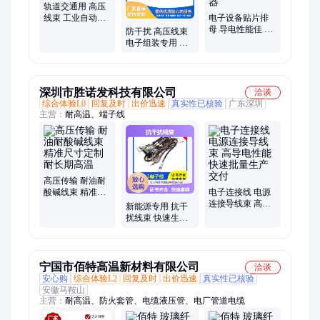
轨道交通用 高压
线束 工业自动化
电子设备贴片排
连接线 耐高温抗
母 导电性能佳 智
防干扰 高压线束
干扰
能家居布线专用
电子组装专用 可
连接器
开模定制 耐高温
深圳市胜诺发科技有限公司
洽谈
综合体验L0
回复及时
出价迅速
真实性已核验
广东深圳
主营：
耐高温、端子线
高压传输 耐油耐
酸碱线束 精准尺
电子连接线 电源
寸定制 耐长期高
连接导线束 高导
新能源专用 抗干
温
电性能 快速批量
扰线束 快速生产
生产交付
周期 符合行业标
准
宁国市佰特高温新材料有限公司
洽谈
安心购
综合体验L2
回复及时
出价迅速
真实性已核验
安徽马鞍山
主营：
耐高温、防火套管、电缆液压管、电厂管道电缆