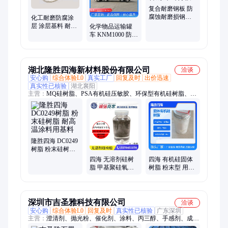
复合耐磨钢板 防
腐蚀耐磨损钢材
化工耐磨防腐涂
机械设备耐冲击
层 涂层基料 耐高
化学物品运输罐
衬板
温可达到1000℃
车 KNM1000 防结
防腐蚀涂料
露 耐腐蚀 功能涂
层
湖北隆胜四海新材料股份有限公司
洽谈
安心购
综合体验L0
真实工厂
回复及时
出价迅速
真实性已核验
湖北襄阳
主营：
MQ硅树脂、PSA有机硅压敏胶、环保型有机硅树脂、耐
高温硅树脂、有机硅消泡剂、自干型硅树脂、甲基MQ硅树脂、
硅胶保护膜压敏胶、水性电泳漆、常温固化硅树脂、乙烯基MQ
硅树脂、云母板硅树脂、阴极双组份电泳漆、污水处理消泡剂、
甲基苯基硅树脂、粉末型MQ硅树脂、云母带硅树脂、有机硅匀
泡剂、大粘度107硅橡胶、无溶剂硅树脂、加成型有机硅压敏
隆胜四海 DC0249
胶、有机硅离型剂、201甲基硅油、高脱乙烯基硅油、汽车配件
树脂 粉末硅树脂
耐高温涂料用基
电泳漆
四海 无溶剂硅树
四海 有机硅固体
料
脂 甲基聚硅氧烷
树脂 粉末型 用于
耐高温涂层涂料
电阻漆粘合剂 高
基料 MSE100
温涂料基料耐高
温
深圳市吉圣雅科技有限公司
洽谈
安心购
综合体验L0
回复及时
真实性已核验
广东深圳
主营：
澄清剂、抛光粉、催化剂、涂料、丙三醇、手感剂、成核
剂、氧化铝、石墨粉、脱模剂、半导体、清洗剂、粘合剂、紫胶