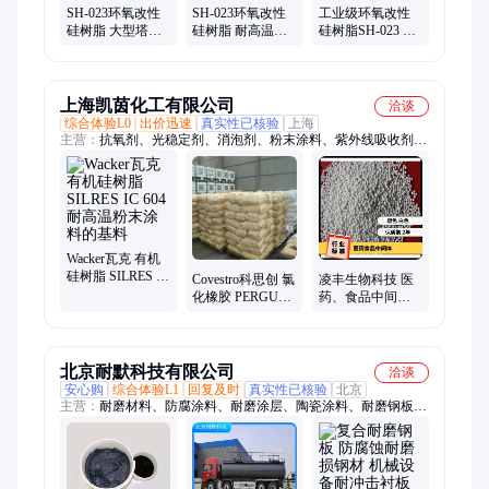
SH-023环氧改性
SH-023环氧改性
工业级环氧改性
硅树脂 大型塔釜
硅树脂 耐高温防
硅树脂SH-023 耐
涂料基料 耐高温
腐涂料基料 四海
高温防腐涂料基
防腐
料
上海凯茵化工有限公司
洽谈
综合体验L0
出价迅速
真实性已核验
上海
主营：
抗氧剂、光稳定剂、消泡剂、粉末涂料、紫外线吸收剂、
碳黑、白炭黑、颜料、染料、树脂、表面活性剂、消光粉、增塑
剂、分散剂、光引发剂、钛白粉、固化剂
Wacker瓦克 有机
硅树脂 SILRES IC
Covestro科思创 氯
凌丰生物科技 医
604 耐高温粉末涂
化橡胶 PERGUT
药、食品中间体 L
料的基料
S 20 Z58 是 德国
胱氨酸 中国国内
漆涂料原料
原厂原包
北京耐默科技有限公司
洽谈
安心购
综合体验L1
回复及时
真实性已核验
北京
主营：
耐磨材料、防腐涂料、耐磨涂层、陶瓷涂料、耐磨钢板、
陶瓷涂层、防腐涂层