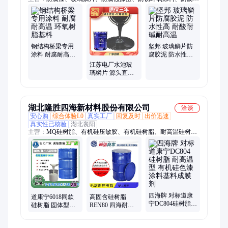
泥涂料、抗渗透防锈涂料、钢结构防腐涂料、玻璃环氧鳞片、内
衬防腐胶泥
钢结构桥梁专用
坚邦 玻璃鳞片防
涂料 耐腐耐高温
腐胶泥 防水性高
环氧树脂基料
耐酸耐碱耐高温
江苏电厂水池玻
璃鳞片 源头直供
质保三年 坚邦 定
制
湖北隆胜四海新材料股份有限公司
洽谈
安心购
综合体验L0
真实工厂
回复及时
出价迅速
真实性已核验
湖北襄阳
主营：
MQ硅树脂、有机硅压敏胶、有机硅树脂、耐高温硅树
脂、水性电泳涂料、有机硅离型剂、水性电泳漆、有机硅匀泡
剂、有机硅油、有机硅消泡剂、107硅橡胶、自干型硅树脂、醇
酸改性硅树脂、溶剂型MQ硅树脂、粉末型MQ硅树脂、PSA有
机硅压敏胶、云母板硅树脂、底面合一阴极电泳漆、聚氨酯软泡
硅油、乙烯基硅油、201甲基硅油、肉制品消泡剂、大粘度107硅
橡胶、有机硅流平剂、107室温硫化硅橡胶
四海牌 对标道康
道康宁6018同款
高固含硅树脂
宁DC804硅树脂
硅树脂 固体型高
REN80 四海耐高
耐高温型 有机硅
固含量 甲基苯基
温涂料用基料 高
色漆涂料基料成
树脂 耐高温涂料
含量 高耐温
膜剂