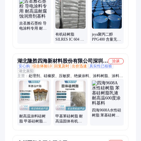
片、硅油、硅胶、硅藻土、光扩散剂、硅乳液、有机硅微球、氟
化液、阻燃剂
吉圣雅石墨粉 导
电涂料专用 耐高
温耐腐蚀润滑剂
有机硅树脂
jsya聚丙二醇
基料
SILRES IC 604 耐
PPG400 含量无色
高温粉末涂料的
透明粘稠液体 润
基料
滑增溶消泡用
湖北隆胜四海新材料股份有限公司深圳分
洽谈
安心购
综合体验L0
回复及时
出价迅速
真实性已核验
公司
湖北襄阳
主营：
处理剂、硅橡胶、压敏胶、绝缘涂料、涂料树脂、涂料基
料、阻尼油、指纹液、导热材料、羟基硅油、防指纹油、二甲硅
油、甲基硅油、乙烯基硅油、塑料脱模剂、塑料添加剂、高温润
滑剂、流平润滑剂、电子灌封胶、塑胶改性剂、阻尼润滑油、硅
树脂乳液、云母带胶水、结构控制剂、缓降阻尼脂
四海9608A水性硅
树脂 苯基硅树脂
耐高温涂料硅树
甲基苯硅树脂 耐
乳液 耐高温600度
脂 甲基硅树脂硬
高温固体有机硅
涂料基料
度3H 耐温漆基料
树脂 聚硅氧烷涂
料基料