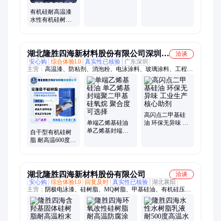
耐酸碱盐户外漆
漆 防腐防锈耐磨
有机硅耐高温漆
醇酸船舶防腐涂
水性有机硅树脂
料
耐高温树脂乳液
水性涂料基料
湖北隆胜四海新材料股份有限公司深圳分
洽谈
安心购
综合体验L0
真实性已核验
广东深圳
公司
主营：
高温漆、防粘剂、消泡粉、电泳涂料、玻璃涂料、工程涂
料、压敏胶、消泡剂、离型剂、洗发水、指纹油、硅树脂、硅橡
胶、五金件、涂层材料、羟基硅油、果汁酱料、特种胶带、橡胶
材料、甲基硅油、离型硅油、硅胶粘剂、硫化硅胶、含氢硅油、
疏水疏油
高闪点二甲基硅
单端乙烯基硅油
油 环保无异味 工
单乙烯基封端聚
业生产核心助剂
自干型有机硅树
二甲基硅氧烷 聚
脂 耐高温600度漆
合度可选择
膜硬度好 高温涂
料基料
湖北隆胜四海新材料股份有限公司
洽谈
安心购
综合体验L0
回复及时
真实性已核验
湖北襄阳
主营：
阴极电泳漆、硅树脂、MQ树脂、甲基硅油、有机硅压敏
胶、107硅橡胶、工业消泡剂、食品消泡剂、胶黏剂