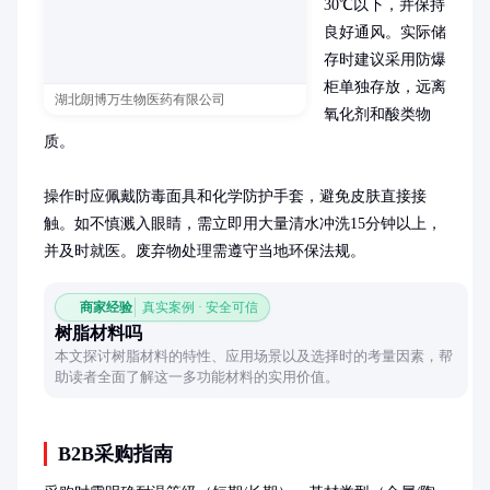
30℃以下，并保持
良好通风。实际储
存时建议采用防爆
柜单独存放，远离
湖北朗博万生物医药有限公司
氧化剂和酸类物
质。

操作时应佩戴防毒面具和化学防护手套，避免皮肤直接接
触。如不慎溅入眼睛，需立即用大量清水冲洗15分钟以上，
并及时就医。废弃物处理需遵守当地环保法规。
商家经验
真实案例 · 安全可信
树脂材料吗
本文探讨树脂材料的特性、应用场景以及选择时的考量因素，帮
助读者全面了解这一多功能材料的实用价值。
B2B采购指南