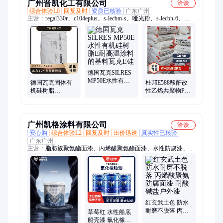
广州晋凯化工有限公司
洽谈
综合体验L0
回复及时
资质已核验
广东广州
主营：
regal330r、c104eplus、s-lecbm-s、哑光粉、s-lecbh-6、纤
维素、972德国、t40亲水、高色素、s-lecks-5、聚氨酯、s-lecbl-
1、s-lecbl-2、汽车漆、白炭黑、树脂b723、tinuvin770、cab-381-
20、树脂ks-3、nm60抛光、r202赢创、hiblack50l、cab-381-0.5、
l2醛树脂、ts610ts-610
德国瓦克SILRES
MP50E水性有机
德国瓦克固体有
杜邦E588酸酐改
硅树脂E耐高温涂
机硅树脂
性乙烯共聚物PE-
料的基料瓦克E硅
SILRES® 604 耐
g-MAH抗冲击性
高温粉末涂料的
改性增韧剂 品牌
基料
经销
广州凯格涂料有限公司
洽谈
安心购
综合体验L2
回复及时
出价迅速
真实性已核验
广东广州
主营：
脂肪族聚氨酯面漆、丙烯酸聚氨酯面漆、水性防腐漆、重
防腐涂料油漆、氟碳涂料、改性重防腐涂料、氟碳漆、环氧富锌
漆、环氧防腐面漆、有机硅高温漆、聚酯机械漆、环氧白色底漆
红玄武土色 防水
耐磨不脱落 丙烯
草莓红 水性船底
酸聚氨防腐面漆
船壳漆 氯化橡胶