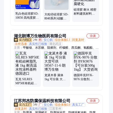
硅溶胶 耐火 精密
乳白色硅溶胶SD-
材料建筑材料碱
大粒径硅溶胶 SD-
10050 高纯度胶体
性水性涂料耐高
8040系列 硅酸钠
二氧化硅，耐高
温防腐硬化
溶液耐高温耐腐
温涂料基料
蚀强精密铸造专
用
湖北朗博万生物医药有限公司
洽谈
2年
档
安心购
综合体验L1
回复及时
出价迅速
真实性已核验
湖北武汉
主营：
甲酸镍、水苏糖、阻燃剂、柠檬醛、西瓜酮、氢醌酯、卡
必醇、消泡剂、磷酸铁、肉桂醇、肉桂醛、碳酸镉、磷酸铝、银
墨水、椰油胺、封装胶、化合物、桦木油、稀释剂、羟乙基、乙
硫氮、润肤剂、球虫酯、矮壮素、异龙脑
龙涎木香 液体
德国毕克BYK-
瓦克 SILRES
1kg 可分装 大货
9076 分散剂
MP50E有机硅树
可供 58567-11-6
BYK9076 【可分
脂乳液 1kg 耐高
朗博万生物
装500g 1kg】 大
温水性涂料基料
货咨询
德国进口
江苏邦杰防腐保温科技有限公司
洽谈
5年
厂
安心购
综合体验L0
真实工厂
回复及时
真实性已核验
江苏常州
主营：
防腐漆、玻璃鳞片、防腐蚀涂层、防锈环氧涂料、防腐胶