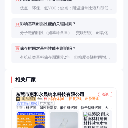
性）。
优点：环保、低VOC；缺点：耐温通常比溶剂型低
50-100℃，干燥条件更严格。适用于对环保要求高且
温度不太极端的场景。
影响基料耐温性能的关键因素？
问
分子链的刚性（如苯环含量）、交联密度、耐氧化基
团（如硅氧键）的数量。高温下分子链的运动能力和
抗氧化性同样重要。
储存时间对基料性能有影响吗？
问
有机硅类基料储存期通常2年，但粘度会随时间增
加。建议每半年检查一次粘度变化，增幅超过30%可
能影响使用效果。
相关厂家
东莞市惠和永晟纳米科技有限公司
洽谈
6年
档
综合体验L1
回复及时
出价迅速
真实性已核验
广东东莞
主营：
硅溶胶、碱性硅溶胶、酸性硅溶胶、快干型硅溶胶、大粒
径硅溶胶、超高纯度硅溶胶、阳离子硅溶胶