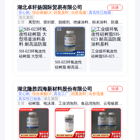
基料
湖北卓轩扬国际贸易有限公司
洽谈
安心购
综合体验L0
回复及时
出价迅速
真实性已核验
湖北襄阳
主营：
离型剂、密封胶、脱模剂、绝缘涂料、粉末涂料、防腐涂
料、防水涂料、有机涂料、耐高温涂料、灌封胶、原材料、硅树
脂、隔离剂、硅橡胶、压敏胶、排气管、消泡剂、金属底材、粘
接胶水、电除尘器、硅胶保护、有机硅胶水、保护膜胶水、环氧
电泳漆、环氧树脂胶
SH-023环氧改性
工业级环氧改性
硅树脂 大型塔釜
硅树脂SH-023 耐
涂料基料 耐高温
高温防腐涂料基
SH-023环氧改性
防腐
料
硅树脂 耐高温防
腐涂料基料 厂家
现货
湖北隆胜四海新材料股份有限公司
洽谈
安心购
综合体验L0
真实工厂
回复及时
出价迅速
真实性已核验
湖北襄阳
主营：
硅树脂、电泳漆、工业消泡剂、食品消泡剂、云母板胶粘
剂、有机硅压敏胶、加成型压敏胶、甲基硅油、含氢硅油、乙烯
基硅油、匀泡剂、流平剂、离型剂、甲基硅树脂、苯基硅树脂、
水性硅树脂乳液、MQ硅树脂、加成型有机硅压敏胶、环氧改性
有机硅树脂、固体有机硅树脂、乙烯基MQ硅树脂、二甲基羟基
硅油、纯有机硅树脂、自干有机硅树脂、有机硅中间体