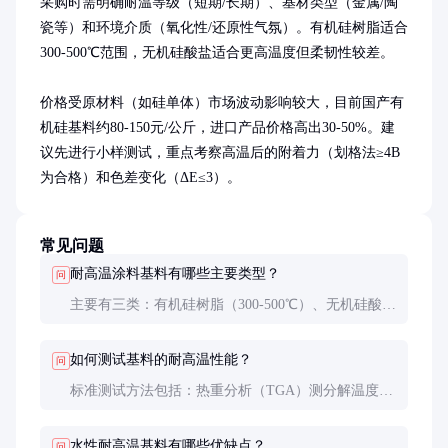
采购时需明确耐温等级（短期/长期）、基材类型（金属/陶
瓷等）和环境介质（氧化性/还原性气氛）。有机硅树脂适合
300-500℃范围，无机硅酸盐适合更高温度但柔韧性较差。

价格受原材料（如硅单体）市场波动影响较大，目前国产有
机硅基料约80-150元/公斤，进口产品价格高出30-50%。建
议先进行小样测试，重点考察高温后的附着力（划格法≥4B
为合格）和色差变化（ΔE≤3）。
常见问题
耐高温涂料基料有哪些主要类型？
问
主要有三类：有机硅树脂（300-500℃）、无机硅酸
盐（600-800℃）和特种环氧树脂（200-350℃）。有
机硅-无机杂化体系是近年来的发展趋势，兼顾了性
如何测试基料的耐高温性能？
问
能与成本。
标准测试方法包括：热重分析（TGA）测分解温度，
差示扫描量热法（DSC）测玻璃化转变温度，以及实
际高温老化测试（如500℃/200h后检查涂层完整
水性耐高温基料有哪些优缺点？
问