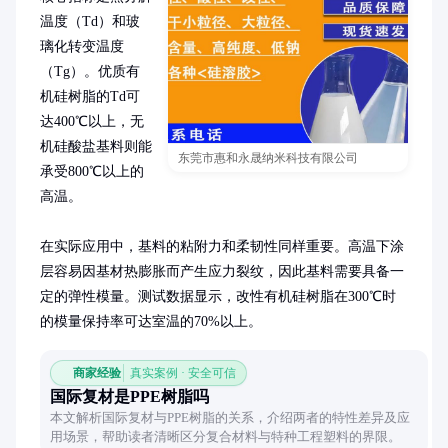
温度（Td）和玻
璃化转变温度
（Tg）。优质有
机硅树脂的Td可
达400℃以上，无
机硅酸盐基料则能
东莞市惠和永晟纳米科技有限公司
承受800℃以上的
高温。

在实际应用中，基料的粘附力和柔韧性同样重要。高温下涂
层容易因基材热膨胀而产生应力裂纹，因此基料需要具备一
定的弹性模量。测试数据显示，改性有机硅树脂在300℃时
的模量保持率可达室温的70%以上。
商家经验
真实案例 · 安全可信
国际复材是PPE树脂吗
本文解析国际复材与PPE树脂的关系，介绍两者的特性差异及应
用场景，帮助读者清晰区分复合材料与特种工程塑料的界限。