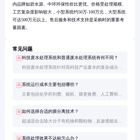
内品牌如碧水源、中环环保性价比更优。价格受处理规模、
工艺复杂度影响较大，小型系统约50万-100万元，大型系统
可达500万元以上。售后服务和技术支持是采购时的重要考
量因素。
常见问题
科技废水处理系统和普通废水处理系统有何不同？
问
科技废水处理系统针对高科技产业废水的复杂成分设
计，工艺更复杂，处理标准更高。普通系统主要处理
生活污水或简单工业废水，工艺相对简单。
系统运行成本主要包括哪些？
问
主要包括化学药剂费、能耗、膜更换费、人工费和维
护费。其中化学药剂和膜更换是主要成本，约占60%
以上。
如何选择合适的膜分离技术？
问
超滤适合去除大分子有机物和颗粒物，反渗透能去除
溶解性盐类和微小有机物。选择时需考虑废水成分、
处理目标和运行成本。
系统处理效果不达标怎么办？
问