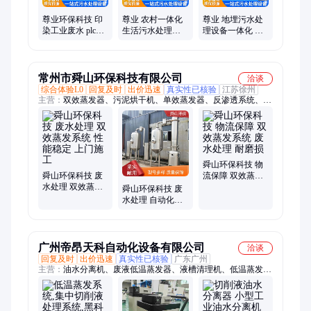
尊业环保科技 印
尊业 农村一体化
尊业 地埋污水处
染工业废水 plc污
生活污水处理设
理设备一体化 规
水处理系统 规格
备 占地面积小 加
格齐全 加工定做
齐全 源头厂家
工定做
常州市舜山环保科技有限公司
洽谈
综合体验L0
回复及时
出价迅速
真实性已核验
江苏徐州
主营：
双效蒸发器、污泥烘干机、单效蒸发器、反渗透系统、三
效蒸发器、mvr蒸发器、精馏塔
舜山环保科技 物
舜山环保科技 废
流保障 双效蒸发
水处理 双效蒸发
系统 废水处理 耐
舜山环保科技 废
系统 性能稳定 上
磨损
水处理 自动化程
门施工
度高 防堵塞 双效
蒸发系统
广州帝昂天科自动化设备有限公司
洽谈
回复及时
出价迅速
真实性已核验
广东广州
主营：
油水分离机、废液低温蒸发器、液槽清理机、低温蒸发系
统、清渣换液机