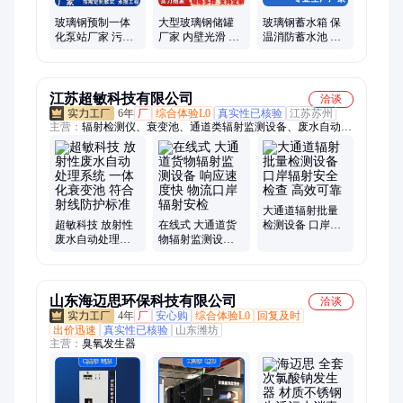
玻璃钢预制一体
大型玻璃钢储罐
玻璃钢蓄水箱 保
化泵站厂家 污水
厂家 内壁光滑 化
温消防蓄水池 结
处理设备 智能化
工厂用 佰利得 酸
构合理 楼底用
控制系统 佰利得
碱罐
江苏超敏科技有限公司
洽谈
6年
厂
综合体验L0
真实性已核验
江苏苏州
主营：
辐射检测仪、衰变池、通道类辐射监测设备、废水自动处
理系统、X射线荧光光谱仪
大通道辐射批量
超敏科技 放射性
在线式 大通道货
检测设备 口岸辐
废水自动处理系
物辐射监测设备
射安全检查 高效
统 一体化衰变池
响应速度快 物流
可靠
符合射线防护标
口岸辐射安检
准
山东海迈思环保科技有限公司
洽谈
4年
厂
安心购
综合体验L0
回复及时
出价迅速
真实性已核验
山东潍坊
主营：
臭氧发生器