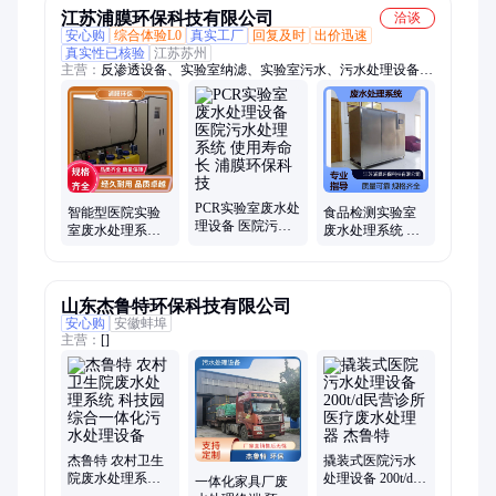
江苏浦膜环保科技有限公司
洽谈
安心购
综合体验L0
真实工厂
回复及时
出价迅速
真实性已核验
江苏苏州
主营：
反渗透设备、实验室纳滤、实验室污水、污水处理设备、
养殖污水处理、陶瓷膜实验室
PCR实验室废水处
智能型医院实验
食品检测实验室
理设备 医院污水
室废水处理系统
废水处理系统 免
处理系统 使用寿
全自动操作 远程
费提供方案设计
命长 浦膜环保科
监控 浦膜环保科
浦膜环保科技
技
技
山东杰鲁特环保科技有限公司
安心购
安徽蚌埠
主营：
[]
杰鲁特 农村卫生
撬装式医院污水
院废水处理系统
处理设备 200t/d民
一体化家具厂废
科技园综合一体
营诊所医疗废水