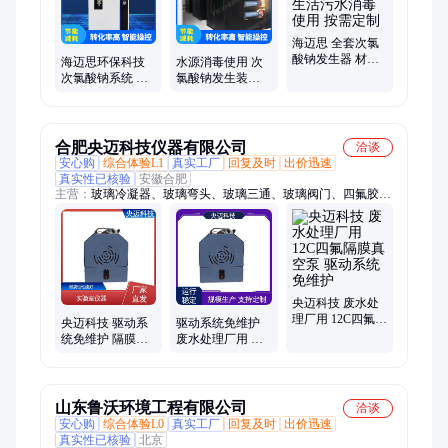
海迈思 全套次氯
酸钠发生器 材质
海迈思环保科技
水源消毒使用 次
不锈钢 生活污水
次氯酸钠系统 不
氯酸钠发生装置
消毒使用 按需定
锈钢 电镀含氰废
防腐耐磨 实地工
制
水处理 能加工定
厂
制
合肥央迈科技仪器有限公司
洽谈
安心购
综合体验L1
真实工厂
回复及时
出价迅速
真实性已核验
安徽合肥
主营：
玻璃冷凝器、玻璃弯头、玻璃三通、玻璃阀门、四氟胶
垫、玻璃反应釜、高温加热设备、高低温一体机、玻璃管道、玻
璃容器、玻璃层析柱、玻璃精馏釜、冷热一体机、旋转蒸发器、
旋转蒸发仪、单层玻璃反应釜、双层玻璃反应釜
央迈科技 废水处
理厂用 12C四氟隔
央迈科技 驱动系
驱动系统免维护
膜真空泵 驱动系
统免维护 隔膜泵
废水处理厂用 无
统免维护
废水处理厂用
油隔膜真空泵 央
迈科技
山东鲁沃环境工程有限公司
洽谈
安心购
综合体验L0
真实工厂
回复及时
出价迅速
真实性已核验
北京