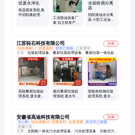
低温蒸发系统,集
中切削液处理系
切削液油水分离
工业除油设备厂
统,黑科技废水净
器 小型工业油水
家 自主研发产品
化
分离机 水箱铁屑
切削液净化 除油
分离器
杀菌
江苏轻石科技有限公司
洽谈
综合体验L1
回复及时
资质已核验
江苏淮安
主营：
垃圾处理设备、餐厨垃圾处理设备、餐厨垃圾一体化处
理、一体化餐厨垃圾处理机、大型餐厨垃圾处理设备、大型厨余
垃圾处理设备、厨余垃圾一体化处理
高校餐厨垃圾处
厢式餐厨垃圾处
智能有机物垃圾
理系统 废水废气
理系统 废水可制
处理系统 废水可
符合国家环保排
有机液体肥 轻石
制有机液体肥 轻
放标准 轻石科技
科技
石科技
安徽省高迪科技有限公司
洽谈
安心购
综合体验L0
回复及时
出价迅速
真实性已核验
安徽六安
主营：
太阳能一体化污水处理设备、污水处理设备、分散式污水