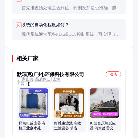
首先排查预处理是否到位，药剂投加是否准确，膜是
否污染。必要时调整工艺参数或增加处理单元，如增
设高级氧化或活性炭吸附。
系统的自动化程度如何？
问
现代系统通常配备PLC或DCS控制系统，可实现自动
加药、在线监测、故障报警和远程控制，减少人工干
预。
相关厂家
默瑞克(广州)环保科技有限公司
洽谈
厂家直供
品质保证
上海
主营：
[]
厌氧IC反应器 有
纤维束滤池 高效
IC复合厌氧反应
机工业废水处理
过滤设备 节省工
器 污水处理设备
设备 高效沼气循
程投资 减少占地
高径比设计 内循