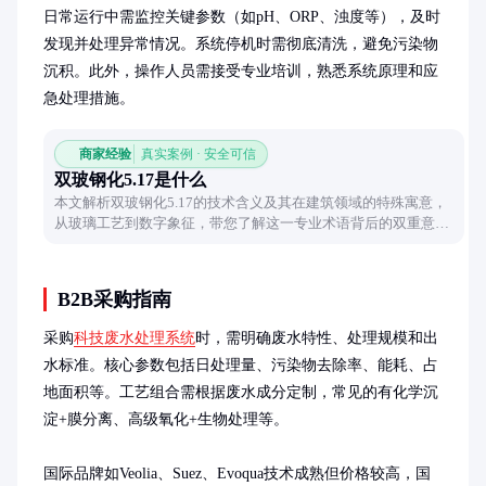
日常运行中需监控关键参数（如pH、ORP、浊度等），及时
发现并处理异常情况。系统停机时需彻底清洗，避免污染物
沉积。此外，操作人员需接受专业培训，熟悉系统原理和应
急处理措施。
商家经验
真实案例 · 安全可信
双玻钢化5.17是什么
本文解析双玻钢化5.17的技术含义及其在建筑领域的特殊寓意，
从玻璃工艺到数字象征，带您了解这一专业术语背后的双重意
义。
B2B采购指南
采购
科技废水处理系统
时，需明确废水特性、处理规模和出
水标准。核心参数包括日处理量、污染物去除率、能耗、占
地面积等。工艺组合需根据废水成分定制，常见的有化学沉
淀+膜分离、高级氧化+生物处理等。

国际品牌如Veolia、Suez、Evoqua技术成熟但价格较高，国