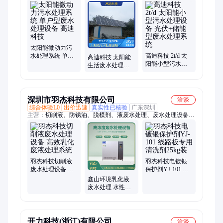
处理设备、集中式污水处理设备、太阳能净水智控机
太阳能微动力污
水处理系统 单户
高迪科技 2t/d 太
高迪科技 太阳能
型废水处理设备
阳能小型污水处
生活废水处理设
高迪科技
理设备 光伏+储能
备 住宅区一体化
型废水处理系统
污水处理系统
深圳市羽杰科技有限公司
洽谈
综合体验L0
出价迅速
真实性已核验
广东深圳
主营：
切削液、防锈油、脱模剂、液废水处理、废水处理设备、
切削液废水处理设备、清洗剂、铝钝化剂、铜染黑剂、铜钝化
剂、铜发黑剂、铜复古剂、铜仿古剂、银保护剂、无铬钝化剂、
铜防变色剂、环保钝化剂、酸洗钝化膏、水性混泥土、碳钢防锈
剂、环保防锈剂、环保切削油、铜抗氧化剂
羽杰科技切削液
羽杰科技电镀银
废水处理设备 高
保护剂YJ-101 线
效乳化废液处理
路板专用清洗剂
鑫山环境乳化液
系统
25kg装
废水处理 水性切
削液废水处理设
备
开力科技(浙江)有限公司
洽谈