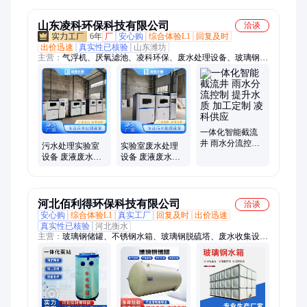
环系统
面积
环系统
山东凌科环保科技有限公司
洽谈
6年
厂
安心购
综合体验L1
回复及时
出价迅速
真实性已核验
山东潍坊
主营：
气浮机、厌氧滤池、凌科环保、废水处理设备、玻璃钢泵
站、小型医疗院、一体化泵站、a型医疗设备、接触氧化设备、
污水提升泵站、玻璃钢化粪池、玻璃钢一体化、气浮装置设备、
中水回用设备、二氧化氯发生器、一体化预制泵站、学校实验室
设备
一体化智能截流
井 雨水分流控制
污水处理实验室
实验室废水处理
提升水质 加工定
设备 废液废水处
设备 废液废水处
制 凌科供应
理系统 多年经验
理系统 技术先进
服务完善 凌科出
全国发货 凌科至
售
通
河北佰利得环保科技有限公司
洽谈
安心购
综合体验L1
真实工厂
回复及时
出价迅速
真实性已核验
河北衡水
主营：
玻璃钢储罐、不锈钢水箱、玻璃钢脱硫塔、废水收集设
备、防眩板、标志桩、玻璃钢管道、电缆沟盖板、拉挤型材、玻
璃钢出水口保护罩