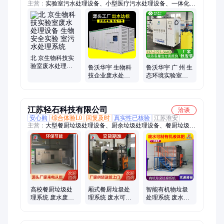
主营：
实验室污水处理设备、小型医疗污水处理设备、一体化污
水处理设备、水消毒处理设备、实验室废水处理设备、医院污水
处理设备、医院理化科污水处理设备、牙科诊所污水处理设备、
PCR实验室污水处理设备、核酸检测废水处理设备、实验室废液
处理设备、酸碱废水处理设备、口腔污水处理设备、卫生院污水
处理设备、化验室污水处理设备、学校实验室污水处理设备、二
氧化氯投加器
北 京生物科技实
验室废水处理设
鲁沃华宇 生物科
鲁沃华宇 广 州 生
备 生物安全实验
技企业废水处理
态环境实验室污
室污水处理系统
设备 80吨中水回
水处理机 生产厂
用水处理系统
家
江苏轻石科技有限公司
洽谈
安心购
综合体验L0
回复及时
真实性已核验
江苏淮安
主营：
大型餐厨垃圾处理设备、厨余垃圾处理设备、餐厨垃圾处
理设备、生活垃圾处理设备、厨余垃圾处理器、有机垃圾处理设
备、垃圾处理设备
高校餐厨垃圾处
厢式餐厨垃圾处
智能有机物垃圾
理系统 废水废气
理系统 废水可制
处理系统 废水可
符合国家环保排
有机液体肥 轻石
制有机液体肥 轻
放标准 轻石科技
科技
石科技