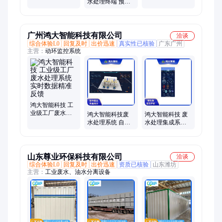
水处理终端 预制
化污水处理设备
处理器 杰鲁特
菜加工综合污水
治理撬装设备 杰
鲁特
广州鸿大智能科技有限公司
洽谈
综合体验L0
回复及时
出价迅速
真实性已核验
广东广州
主营：
动环监控系统
鸿大智能科技 工
业级工厂废水处
鸿大智能科技废
鸿大智能科技 废
理系统 实时数据
水处理系统 自动
水处理集成系统
精准反馈
化运维 工厂应用
高效达标 污水零
排放
山东尊业环保科技有限公司
洽谈
综合体验L0
回复及时
出价迅速
资质已核验
山东潍坊
主营：
工业废水、油水分离设备