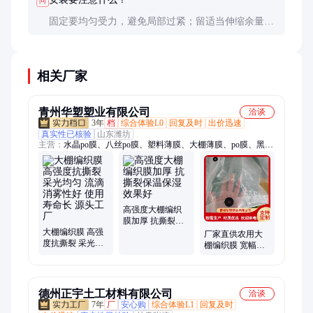
问
固定要均匀受力，避免局部过紧；留适当伸缩余量；
接缝处要重叠30cm以上并用专用胶带密封；避免与尖
锐物接触。
相关厂家
青州华塑塑业有限公司
洽谈
3年
档
综合体验L0
回复及时
出价迅速
真实性已核验
山东潍坊
主营：
水晶po膜、八丝po膜、塑料薄膜、大棚薄膜、po膜、黑白
膜、编织膜
高强度大棚编织
膜加厚 抗撕裂保
大棚编织膜 高强
温保湿效果好
厂家直供农用大
度抗撕裂 采光均
棚编织膜 宽幅厚
匀 流滴消雾性好
度可定制 蔬菜花
使用寿命长 源头
卉种植
工厂
德州正宇土工材料有限公司
洽谈
7年
厂
安心购
综合体验L1
回复及时