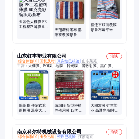
天蓝色大棚膜 PE
宿迁市双面覆膜
工程塑料薄膜 60
天翔塑料篷布 邵
彩条布每平米价
克亮彩编织彩条
阳双覆膜彩条布
格
布
价格
山东虹丰塑业有限公司
洽谈
综合体验L0
回复及时
真实性已核验
山东莱芜
主营：
大棚膜、PO膜、地膜、转光膜、漫散射膜、黑白膜、灌
浆膜、包装膜
编织膜 伸缩式遮
编织膜 新型种植
大棚农膜 虹丰塑
雨棚用 温室大棚
养殖用膜 15丝 农
业 高透光 韧性强
膜 厂家批发虹丰
用温室大棚膜
减少农药的使用
塑业
控制光线的进入
南京科尔特机械设备有限公司
洽谈
综合体验L0
出价迅速
资质已核验
江苏南京