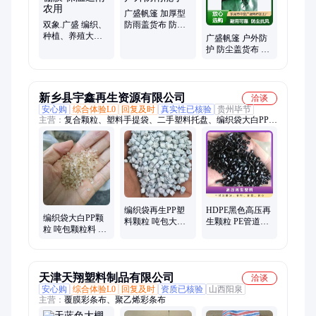
广盛帆篷 加厚型
双象.广盛 编织、
防雨盖货布 防腐
种植、养殖大棚
蚀耐用 户外防雨
广盛帆篷 户外防
膜 透明棚膜 保温
能手
护 防尘盖货布 抗
遮雨 农用
风性能佳 货物保
护伞
新乡县宇鑫再生资源有限公司
洽谈
安心购
综合体验L0
回复及时
真实性已核验
贵州毕节
主营：
复合颗粒、塑料手提袋、二手塑料托盘、编织袋大白PP、
加厚铲板防潮垫
编织袋再生PP塑
HDPE黑色高压再
编织袋大白PP颗
料颗粒 吨包大白
生颗粒 PE管道塑
粒 吨包颗粒料 大
PP颗粒 大棚膜再
料颗粒灰分2%拉
棚膜塑料颗粒 宇
生颗粒 宇鑫塑业
伸800宇鑫
鑫
天津天翔塑料制品有限公司
洽谈
安心购
综合体验L0
回复及时
资质已核验
山西阳泉
主营：
覆膜彩条布、聚乙烯彩条布