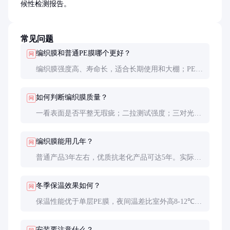
候性检测报告。
常见问题
编织膜和普通PE膜哪个更好？
问
编织膜强度高、寿命长，适合长期使用和大棚；PE膜
价格低、柔软性好，适合短期覆盖和小拱棚。从长期
使用成本看，优质编织膜更经济。
如何判断编织膜质量？
问
一看表面是否平整无瑕疵；二拉测试强度；三对光看
透光均匀性；四滴水测试防雾滴效果；五索要检测报
告查看各项指标。
编织膜能用几年？
问
普通产品3年左右，优质抗老化产品可达5年。实际寿
命受安装方式、使用环境、维护保养影响很大。建议
每年检查一次，及时修补小破损。
冬季保温效果如何？
问
保温性能优于单层PE膜，夜间温差比室外高8-12℃。
如需更好保温，可选择双层编织膜或添加保温涂层的
专用产品。
安装要注意什么？