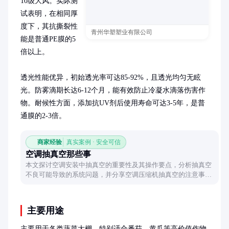
10级大风。实际测
试表明，在相同厚
度下，其抗撕裂性
青州华塑塑业有限公司
能是普通PE膜的5
倍以上。

透光性能优异，初始透光率可达85-92%，且透光均匀无眩
光。防雾滴期长达6-12个月，能有效防止冷凝水滴落伤害作
物。耐候性方面，添加抗UV剂后使用寿命可达3-5年，是普
通膜的2-3倍。
商家经验
真实案例 · 安全可信
空调抽真空那些事
本文探讨空调安装中抽真空的重要性及其操作要点，分析抽真空
不良可能导致的系统问题，并分享空调压缩机抽真空的注意事
项，帮助读者了解如何确保空调系统的高效运行。
主要用途
主要用于各类蔬菜大棚，特别适合番茄、黄瓜等高价值作物