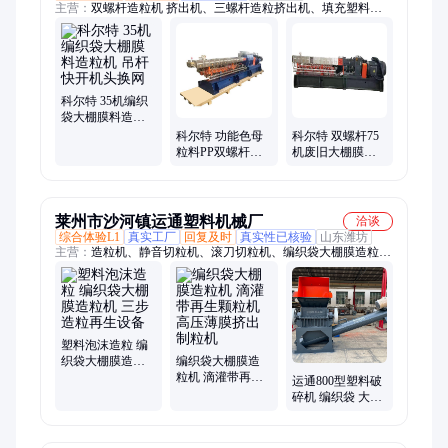
主营：
双螺杆造粒机 挤出机、三螺杆造粒挤出机、填充塑料造
粒挤出机、编织袋大棚膜料造粒机、加热器、螺纹元件、塑料造
粒机、改性塑料造粒机、色母粒造粒挤出机、降解料造粒挤出
机、填充母粒造粒挤出机、氟塑料挤出机设备、热性塑弹性体造
粒挤出、电缆料造粒挤出机、反应挤出设备
科尔特 35机编织
袋大棚膜料造粒
机 吊杆快开机头
科尔特 功能色母
科尔特 双螺杆75
换网
粒料PP双螺杆造
机废旧大棚膜造
粒机 编织袋大棚
粒机 编织袋挤出
膜挤出机
机生产线
莱州市沙河镇运通塑料机械厂
洽谈
综合体验L1
真实工厂
回复及时
真实性已核验
山东潍坊
主营：
造粒机、静音切粒机、滚刀切粒机、编织袋大棚膜造粒
机、摩擦清洗机、免粉碎压料机、无网排渣模头、塑料再生设
备、废气处理设备、干造万能压料机、电磁真空烧网炉
塑料泡沫造粒 编
织袋大棚膜造粒
编织袋大棚膜造
机 三步造粒再生
粒机 滴灌带再生
运通800型塑料破
设备
颗粒机 高压薄膜
碎机 编织袋 大棚
挤出制粒机
膜破碎设备 质保
一年