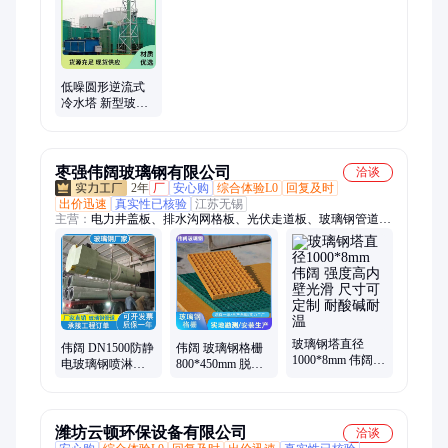
低噪圆形逆流式
冷水塔 新型玻璃
钢冷却塔 支持定
制 强度高重量轻
源润
枣强伟阔玻璃钢有限公司
洽谈
2年
厂
安心购
综合体验L0
回复及时
出价迅速
真实性已核验
江苏无锡
主营：
电力井盖板、排水沟网格板、光伏走道板、玻璃钢管道、
玻璃钢风管、玻璃钢格栅、玻璃钢法兰、玻璃钢格栅板、玻璃钢
电缆沟盖板、玻璃钢复合盖板、玻璃钢弯头、玻璃钢三通、玻璃
钢围栏、玻璃钢拉挤方管、玻璃钢除臭风管、玻璃钢拱形盖板、
玻璃钢檩条、玻璃钢污水池盖板、玻璃钢异形件、锌铝镁走道板
玻璃钢塔直径
伟阔 DN1500防静
伟阔 玻璃钢格栅
1000*8mm 伟阔
电玻璃钢喷淋塔
800*450mm 脱硫
强度高内壁光滑
高强度轻质废气
塔内部网格板 高
尺寸可定制 耐酸
吸附管道6米长
强度防腐蚀 尺寸
碱耐温
可选
潍坊云顿环保设备有限公司
洽谈