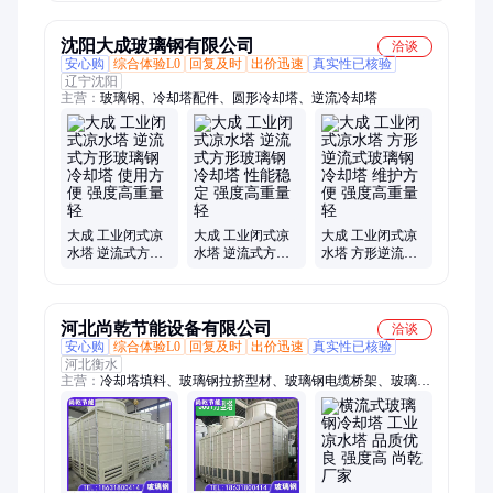
制出售
强度高寿命长
沈阳大成玻璃钢有限公司
洽谈
安心购
综合体验L0
回复及时
出价迅速
真实性已核验
辽宁沈阳
主营：
玻璃钢、冷却塔配件、圆形冷却塔、逆流冷却塔
大成 工业闭式凉
大成 工业闭式凉
大成 工业闭式凉
水塔 逆流式方形
水塔 逆流式方形
水塔 方形逆流式
玻璃钢冷却塔 使
玻璃钢冷却塔 性
玻璃钢冷却塔 维
用方便 强度高重
能稳定 强度高重
护方便 强度高重
量轻
量轻
量轻
河北尚乾节能设备有限公司
洽谈
安心购
综合体验L0
回复及时
出价迅速
真实性已核验
河北衡水
主营：
冷却塔填料、玻璃钢拉挤型材、玻璃钢电缆桥架、玻璃钢
冷却塔、拉挤型材、电缆桥架