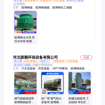
安心购
综合体验L0
回复及时
出价迅速
真实性已核验
山东潍坊
主营：
玻璃钢罐、玻璃钢储罐、玻璃钢化工储罐
玻璃钢冷水塔 闭
式冷却塔 耐腐蚀
强度高重量轻 云
顿环保
河北骐顺环保设备有限公司
洽谈
安心购
综合体验L2
真实工厂
回复及时
出价迅速
真实性已核验
内蒙古呼和浩特
主营：
污水池盖板、拱形盖板、200*100桥架、玻璃钢盖板、玻
璃钢桥架、玻璃钢电缆桥架、脱硫塔、玻璃钢拱形盖板、玻璃钢
集气罩、玻璃钢生物除臭箱、玻璃钢管道、100*100桥架、电缆
桥架、一体化提升泵站、一体化泵站、弧形盖板、污水池拱形盖
板、污水池弧形盖板、圆形密封罩、污水池密封罩、平形地沟盖
板、臭水池集气密封罩、污水池加盖、生化池加盖
烟气脱硫脱硝塔
砖厂用 烟气除尘
双碱法脱硫塔 工
玻璃钢脱硫塔 高
设备塔 玻璃钢脱
业脱硝 净化空气