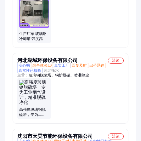
呐喊泉、污水池盖板、乐园组合滑梯、景观赛鸽屋顶、景观市政
配套、自动化输送设备、螺旋输送机料槽
生产厂家 玻璃钢
冷却塔 强度高 闭
式冷却设备 工业
凉水塔
河北湖城环保设备有限公司
洽谈
安心购
综合体验L0
真实工厂
回复及时
出价迅速
真实性已核验
河北衡水
主营：
玻璃钢脱硫塔、锅炉脱硝、喷淋除尘
高强度玻璃钢脱
硫塔，专为工业
烟气设计，精准
脱硫净化
沈阳市天昊节能环保设备有限公司
洽谈