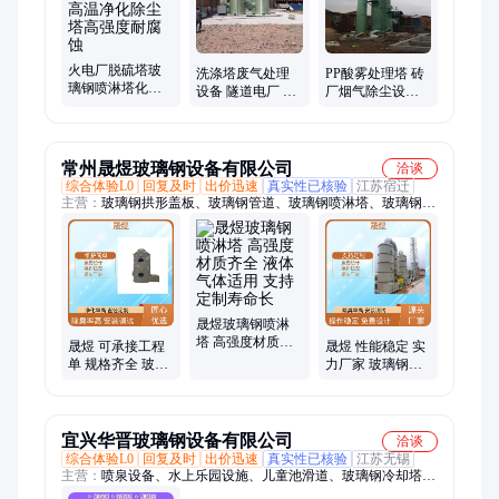
警示桩、玻璃钢水槽、闭式冷却塔、环氧管、模压电缆桥架、仪
表保护箱
火电厂脱硫塔玻
洗涤塔废气处理
PP酸雾处理塔 砖
璃钢喷淋塔化工
设备 隧道电厂 玻
厂烟气除尘设备
厂用耐高温净化
璃钢脱硫塔厂家
塔 高强度耐腐蚀
除尘塔高强度耐
高强度耐腐蚀
玻璃钢脱硫塔
腐蚀
常州晟煜玻璃钢设备有限公司
洽谈
综合体验L0
回复及时
出价迅速
真实性已核验
江苏宿迁
主营：
玻璃钢拱形盖板、玻璃钢管道、玻璃钢喷淋塔、玻璃钢生
物除臭设备、玻璃钢活性炭吸附箱
晟煜玻璃钢喷淋
塔 高强度材质齐
晟煜 可承接工程
晟煜 性能稳定 实
全 液体气体适用
单 规格齐全 玻璃
力厂家 玻璃钢废
支持定制寿命长
钢废气喷淋塔 强
气喷淋塔 强度高
度高
宜兴华晋玻璃钢设备有限公司
洽谈
综合体验L0
回复及时
出价迅速
真实性已核验
江苏无锡
主营：
喷泉设备、水上乐园设施、儿童池滑道、玻璃钢冷却塔、
玻璃钢盖板、音乐喷泉、景观喷泉、回旋滑道、喷泉水景、景区