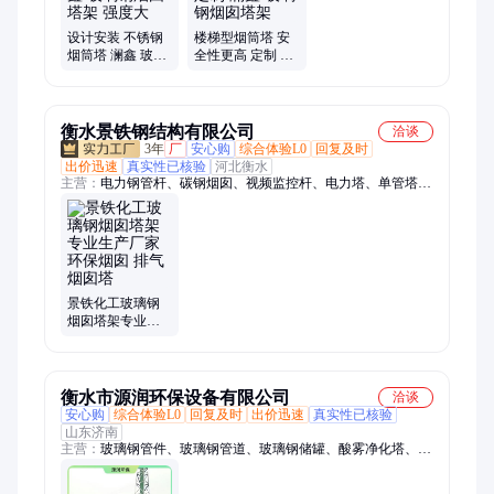
设计安装 不锈钢
楼梯型烟筒塔 安
烟筒塔 澜鑫 玻璃
全性更高 定制 澜
钢烟囱塔架 强度
鑫 玻璃钢烟囱塔
大
架
衡水景铁钢结构有限公司
洽谈
3年
厂
安心购
综合体验L0
回复及时
出价迅速
真实性已核验
河北衡水
主营：
电力钢管杆、碳钢烟囱、视频监控杆、电力塔、单管塔、
通信铁塔、监控塔、烟囱塔、避雷塔、瞭望塔、信号塔、仿生树
塔、雷达塔、景观塔、灯杆塔、摄像铁塔、水文监测塔、高杆灯
塔、工艺塔、烟囱塔架、自立钢烟囱、自立不锈钢烟囱、电力钢
构架
景铁化工玻璃钢
烟囱塔架专业生
产厂家 环保烟囱
排气烟囱塔
衡水市源润环保设备有限公司
洽谈
安心购
综合体验L0
回复及时
出价迅速
真实性已核验
山东济南
主营：
玻璃钢管件、玻璃钢管道、玻璃钢储罐、酸雾净化塔、玻
璃钢冷却塔、玻璃钢集气罩、电缆桥架