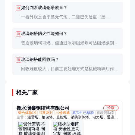
如何判断玻璃钢塔质量？
问
一看外观是否平整无气泡，二测巴氏硬度（应
≥40），三查检测报告（特别是力学性能和耐老化指
标）。有条件可取样做破坏性测试。
玻璃钢塔防火性能如何？
问
普通玻璃钢可燃，但通过添加阻燃剂可达阻燃级别
（氧指数≥26）。特殊场合可选用酚醛树脂等阻燃体
系。
玻璃钢塔能回收吗？
问
回收难度较大，目前主要处理方式是机械粉碎后作为
填料使用。部分厂家提供回收服务，但成本较高。
相关厂家
衡水澜鑫钢结构有限公司
洽谈
综合体验L0
回复及时
出价迅速
真实性已核验
新疆阿勒泰
主营：
避雷塔、烟囱塔、监控塔、消防训练塔、电力塔、通讯
塔、单管塔、雷达塔、瞭望塔