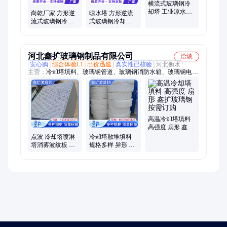
横流式玻璃钢冷
却塔 工业凉水塔
尚乾厂家 方形逆
晾水塔 方形逆流
品质优良 强度高
流式玻璃钢冷却
式玻璃钢冷却塔
尚乾厂家
塔 晾水塔 强度高
尚乾厂家 强度高
适配各类场地
适配各类场地
河北鑫扩玻璃钢制品有限公司
洽谈
安心购
综合体验L1
出价迅速
真实性已核验
河北衡水
主营：
冷却塔填料、玻璃钢管道、玻璃钢消防水箱、玻璃钢电缆
桥架
高温冷却塔填料
高强度 扇形 鑫扩
玻璃钢 按需订购
点波 冷却塔喷淋
冷却塔散堆填料
塔消雾波纹板 鑫
规格多样 异形 鑫
扩玻璃钢 高强度
扩玻璃钢 高强度
厂家供应