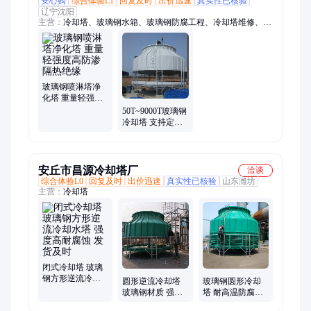
安心购
综合体验L1
回复及时
出价迅速
真实性已核验
辽宁沈阳
主营：
冷却塔、玻璃钢水箱、玻璃钢防腐工程、冷却塔维修、冷
却塔配件、玻璃钢冷却塔、玻璃钢管道、玻璃钢防腐衬里、酸雾
净化塔、不锈钢水箱
玻璃钢喷淋塔净
化塔 重量轻强度
高防渗隔热绝缘
50T~9000T玻璃钢
冷却塔 支持定制
耐腐蚀强度高重
量轻
安丘市昌源冷却塔厂
洽谈
综合体验L0
回复及时
出价迅速
真实性已核验
山东潍坊
主营：
冷却塔
闭式冷却塔 玻璃
钢方形逆流冷却
圆形逆流冷却塔
玻璃钢圆形冷却
水塔 强度高耐腐
玻璃钢材质 强度
塔 耐高温防腐蚀
蚀 发货及时
高寿命长 昌源定
加厚材质凉水塔