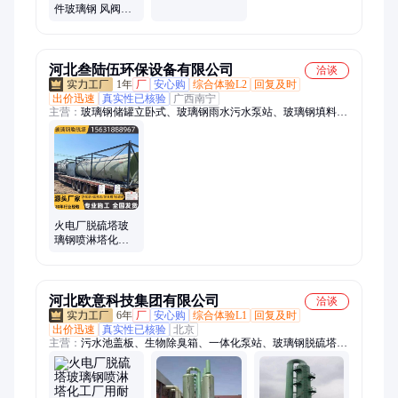
滤池 强度高 城市
件玻璃钢 风阀喷
污水站
淋塔配件 耐腐蚀
高强度 生产厂家
河北叁陆伍环保设备有限公司
洽谈
1年
厂
安心购
综合体验L2
回复及时
出价迅速
真实性已核验
广西南宁
主营：
玻璃钢储罐立卧式、玻璃钢雨水污水泵站、玻璃钢填料、
玻璃钢管道管件、玻璃钢除臭箱、玻璃钢盖板、玻璃钢化粪池、
玻璃钢食品级水罐、玻璃钢方槽、玻璃钢防腐、玻璃钢风机、玻
璃钢罐子、玻璃钢冷却塔、冷却塔填料、玻璃钢花盆、玻璃钢水
箱、玻璃钢脱硫塔、玻璃钢盐酸罐、玻璃钢硝酸罐、玻璃钢储
罐、玻璃钢运输罐、玻璃钢防腐工程、玻璃钢化工罐、玻璃钢一
体化泵站、不锈钢水箱
火电厂脱硫塔玻
璃钢喷淋塔化工
厂用耐高温净化
除尘塔高强度耐
腐蚀
河北欧意科技集团有限公司
洽谈
6年
厂
安心购
综合体验L1
回复及时
出价迅速
真实性已核验
北京
主营：
污水池盖板、生物除臭箱、一体化泵站、玻璃钢脱硫塔、
脱硫塔喷淋管、玻璃钢风管、玻璃钢花盆、玻璃钢鱼池、玻璃钢
风阀、冷却塔风筒、玻璃钢法兰盘、玻璃钢填料托架、玻璃钢警
示球、玻璃钢电机防雨罩、玻璃钢围堰、玻璃钢警示牌、玻璃钢