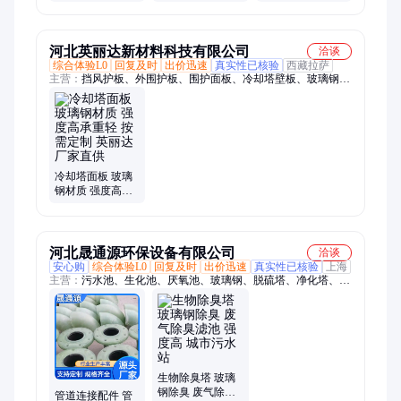
强度耐腐蚀 骐顺
硫塔 高强度耐腐
玻璃钢喷淋塔 高
厂家
蚀 骐顺厂家
强度耐腐蚀 骐顺
河北英丽达新材料科技有限公司
洽谈
综合体验L0
回复及时
出价迅速
真实性已核验
西藏拉萨
主营：
挡风护板、外围护板、围护面板、冷却塔壁板、玻璃钢面
板、冷却塔面板、凉水塔面板、冷却塔平板、冷却塔波纹板、冷
却塔挡水板、冷却塔拉挤面板、玻璃钢檩条、玻璃钢采光板、玻
璃钢角钢、玻璃钢拉挤型材、玻璃钢胶衣平板、玻璃钢平板、加
厚面板、SMC模压片材、BMC团料、SMC绝缘板、车间采光
带、frp透明瓦平板、frp绝缘板、FRP防腐胶衣板
冷却塔面板 玻璃
钢材质 强度高承
重轻 按需定制 英
丽达 厂家直供
河北晟通源环保设备有限公司
洽谈
安心购
综合体验L0
回复及时
出价迅速
真实性已核验
上海
主营：
污水池、生化池、厌氧池、玻璃钢、脱硫塔、净化塔、烟
气吸收塔、尾气吸收塔、工厂除尘喷淋塔、喷淋脱销洗涤塔、玻
璃钢污水处理盖板、玻璃钢生物除臭箱、玻璃钢管道、集气罩、
拱形盖板、烟气除尘、脱硫除尘、圆形盖板、拉挤盖板、废气收
集罩、除尘烟气处理、脱硫脱硝设备
生物除臭塔 玻璃
钢除臭 废气除臭
管道连接配件 管