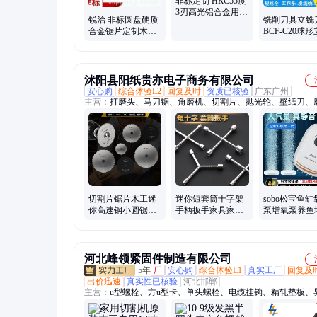
非标定制 HRC55度
3刃高光铝合金用铣
锐治 非标圆盘硬质
铣削刀具立铣
刀cnc机夹式硬质合
合金锯片定制木工
BCF-C20球
金铣刀
切管机高速切割片
刀批发 数控00
开槽耐磨
沭阳县阳纸贵亦电子商务有限公司
安心购
综合体验L2
回复及时
资质已核验
广东广州
主营：
打磨头、马刀锯、角磨机、切割片、抛光轮、壁纸刀、
石、电缆线、往复锯、收线盘、螺丝刀、磨刀棒、绕线盘、电
冷缩管、打气泵、打气筒、千叶轮、美工刀、手磨机、筑工具
盘、电动锯、打磨机、绝缘管、电缆附件
切割片锯片木工迷
迷你短套筒十字架
sobo松宝鱼缸
你高速钢小圆锯片
手柄扳手家具家电
泵增氧泵养鱼
塑料专用木头电钻
维修电动自行车随
机小型静音家
切铁王电磨机
车工具便携款
氧泵打氧泵
河北峰领紧固件制造有限公司
5年
厂
安心购
综合体验L1
真实工厂
回复及
出价迅速
真实性已核验
河北邯郸
主营：
u型螺栓、方u型卡、单头螺栓、电缆挂钩、精轧垫板、
子、9字地脚螺栓、高强度地脚螺栓、地脚螺栓、预埋钢板、