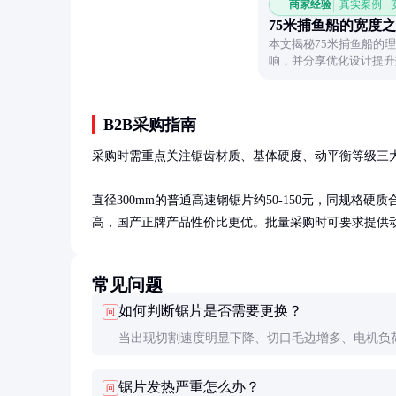
商家经验
真实案例 ·
75米捕鱼船的宽度
本文揭秘75米捕鱼船的
响，并分享优化设计提升
B2B采购指南
采购时需重点关注锯齿材质、基体硬度、动平衡等级三大
直径300mm的普通高速钢锯片约50-150元，同规格硬
高，国产正牌产品性价比更优。批量采购时可要求提供
常见问题
如何判断锯片是否需要更换？
问
当出现切割速度明显下降、切口毛边增多、电机负
等现象时，通常说明锯片已经磨损。用放大镜观察
锯片发热严重怎么办？
问
若发现刃口圆钝超过0.2mm就需要修磨或更换。