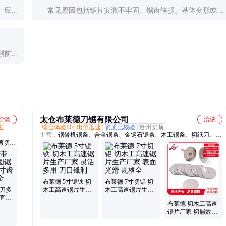
。应检
常见原因包括锯片安装不牢固、锯齿缺损、基体变形或设
速度，
备主轴轴承磨损。应立即停机检查，排除安全隐患后再继
续使用。
割前清
好防锈
太仓布莱德刀锯有限公司
洽谈
洽谈
速
综合体验L0
出价迅速
资质已核验
贵州安顺
主营：
锯骨机锯条、合金锯条、金钢石锯条、木工锯条、切纸刀、金
剪切机
钢石线锯、双金属锯条、单金属锯条、框锯条、双面齿锯条、线刀、
袋破包
大理石锯条、海绵刀带
弯机模
片、破
包器、
布莱德 5寸锯铁 切
布莱德 7寸切铝 切
刮刀多
木工高速锯片生产
木工高速锯片生产
大直径
厂家 灵活多用 刀口
厂家 表面光滑 规格
布莱德 切木工高速
质合
锋利
全
锯片厂家 切屑效果
好耐用 3寸4寸