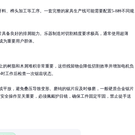
料、榫头加工等工序。一套完整的家具生产线可能需要配置5-8种不同规
片具备良好的排屑能力。乐器制造对切割精度要求极高，通常使用超薄
者也成为重要用户群体。
上的树脂和木屑堆积非常重要，这些残留物会降低切割效率并增加电机负
小时工作后检查一次锯齿状态。

或平放，避免叠压导致变形。磨钝的锯片应及时修磨，一般硬质合金锯片
次。安全操作至关重要，必须佩戴护目镜，确保工件固定牢固，禁止徒手送