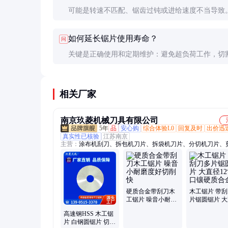
可能是转速不匹配、锯齿过钝或进给速度不当导致
查设备转速是否在锯片标定范围内，适当降低进给
如何延长锯片使用寿命？
问
确保锯齿锋利度和冷却系统正常工作。
关键是正确使用和定期维护：避免超负荷工作，切
除工件上的钉子等硬物，定期清洁锯齿，存放时做
处理，及时修磨钝化的锯齿。
相关厂家
南京玖菱机械刀具有限公司
5年
品
安心购
综合体验L0
回复及时
出价迅
真实性已核验
江苏南京
主营：
涂布机刮刀、拆包机刀片、拆袋机刀片、分切机刀片、
刀片、横切机刀片、旋切机刀片、异形切刀、撕碎机刀片、吨
刀、剪板机刀片、制袋机刀片、粉碎机刀片、印刷机刀片、折
具、包装机刀片、吨袋拆包机刀片、吨袋拆袋机刀片、异形刀
袋机刀片、破包机刀片、不锈钢刀片、硬质合金刀片、吨袋拆
吨袋破袋刀
硬质合金带刮刀木
木工锯片 带
工锯片 噪音小耐磨
片锯圆锯片 
度好切削快
12寸齿口镶硬
高速钢HSS 木工锯
金
片 白钢圆锯片 切削