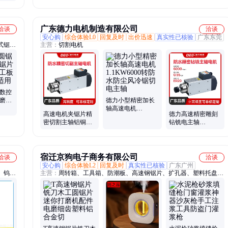
广东德力电机制造有限公司
洽谈
洽谈
安心购
综合体验L0
回复及时
出价迅速
真实性已核验
广东东莞
式锯
主营：
切割电机
 数控
耐磨省
德力小型精密加长
开料锯
轴高速电机
高速电机夹锯片精
德力高速精密雕刻
1.1KW6000转防水
密切割主轴铝铜材
钻铣电主轴
防尘风冷锯切电主
PVC塑料木工锯切
0.55KW6000转
轴
开槽变频电机
ER20风冷变频调速
电机
宿迁京狗电子商务有限公司
洽谈
洽谈
安心购
综合体验L2
回复及时
真实性已核验
广东广州
、钨钢
主营：
周转箱、工具箱、防潮板、高速钢锯片、扩孔器、塑料托盘、
合金钻
分类垃圾桶、金刚砂扩孔
铣刀定
面铣刀