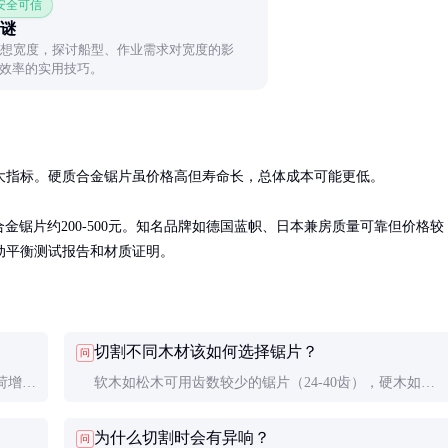
 安全可信
之谜
理想宽度，探讨船型、作业需求对宽度的影
效率的实用技巧。
指标。硬质合金锯片虽价格高但寿命长，总体成本可能更低。

质合金锯片约200-500元。知名品牌如德国蓝帜、日本兼房质量可靠但价格较
动平衡测试报告和材质证明。
切割不同木材该如何选择锯片？
问
荷增大
软木如松木可用齿数较少的锯片（24-40齿），硬木如红
锯齿，
木需要更多齿数（60-80齿）。切割胶合板等人造板建议
为什么切割时会有异响？
问
选用专用锯片，齿形设计能减少崩边。