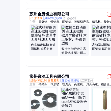
快无杂音切边平整
苏州金茂锯业有限公司
出价迅速
真实性已核验
江苏苏州
主营：
圆盘锯、带锯床、圆锯机、等锯切产品、精品机、旋转
床、锯铝专用锯床
台式精密锯切 高速
高速型材圆锯
圆锯机 锯片耐磨省
数控全自动锯切 高
圆锯机 锯片
料 家具木工开料加
速圆锯机 锯片耐磨
料 木工板材
工可用
省料 木工板材开料
切适用
锯切适用
常州锐治工具有限公司
综合体验L0
回复及时
真实性已核验
江苏常州
主营：
钻夹头、球形锁、铣刀具、高速机、刀具高速、铝合金
机、铣刀cnc、铣刀直柄、铣刀硬质、铣刀螺旋、涂层铣刀、
头、粗皮铣刀、合金铣刀、钨钢涂层、精密刀具、硬质合金、
做、铣刀钻头、专用铣刀、钨钢铣刀、阶梯钻头、白钢刀片、
盘