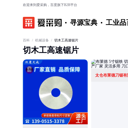
欢迎来到爱采购，百度旗下B2B平台
寻源宝典
工业品
百科
/
机械设备
/
切木工高速锯片
切木工高速锯片
太仓布莱德刀锯有