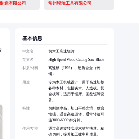
制造有限公司
常州锐治工具有限公司
基本信息
片
中文名
切木工高速锯片
英文名
High Speed Wood Cutting Saw Blade
材质/材料
高速钢（HSS）、硬质合金（钨
分
钢）
用途
专为木工机械设计，用于高速切割
各种木材，包括实木、人造板、复
合板等，适用于锯床、圆盘锯等设
备。
特性
切割效率高，切口平整光滑，耐磨
性强，适合高速运转，通常转速可
达3000-6000转/分钟。
作用/功能
通过高速旋转实现木材的快速、精
确切割，提升加工效率和质量。