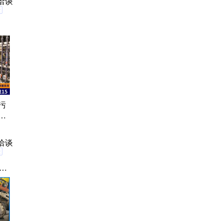
洽谈
验
污
司
放
洽谈
验
纸
造
絮
厂