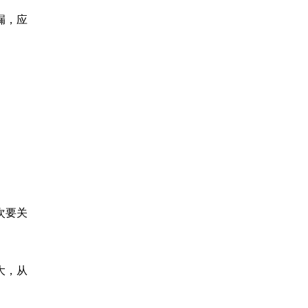
漏，应
次要关
大，从