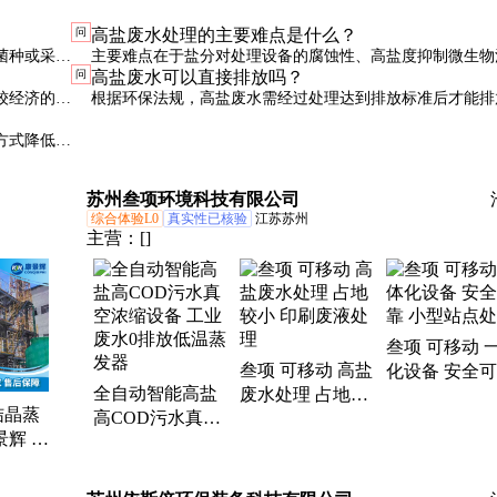
问
高盐废水处理的主要难点是什么？
菌种或采用
主要难点在于盐分对处理设备的腐蚀性、高盐度抑制微生物
问
高盐废水可以直接排放吗？
方法。
以及处理后的浓盐水处置问题。
较经济的选
根据环保法规，高盐废水需经过处理达到排放标准后才能排
接排放可能面临严厉处罚。
方式降低成
苏州叁项环境科技有限公司
综合体验L0
真实性已核验
江苏苏州
主营：
[]
叁项 可移动 
叁项 可移动 高盐
化设备 安全
全自动智能高盐
废水处理 占地较
小型站点处理
结晶蒸
高COD污水真空
小 印刷废液处理
景辉 工
浓缩设备 工业废
 适应
水0排放低温蒸发
-ZF-
器