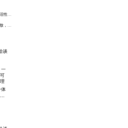
活性，
放，直
洽谈
一体
可靠