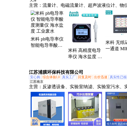
天津
主营：
流量计、电磁流量计、超声波液位计、物
压力变送器、电导率、溶氧仪、浊度仪、液位计
仪、超声波流量计、无纸记录仪、在线ph计、在线o
计、污泥浓度计、温度传感器、涡街流量计、雷
计、数显表、电压变送器、电流变送器、信号隔
米科 ph电导率仪
冷热量表、热式气体质量流量计
米科 无纸
智能电导率酸度
一通道 MI
米科 高精度电导
测量仪 海水盐度
R6000D 
率仪 海水盐度 工
工业废水
储 1~16路
业废水 空调水检
造纸食品
测
江苏浦膜环保科技有限公司
安心购
综合体验L0
真实工厂
回复及时
出价迅速
真实性已核
江苏南京
主营：
反渗透设备、实验室纳滤、实验室污水、
废水处理系统、污水处理设备、陶瓷膜实验室、
水处理