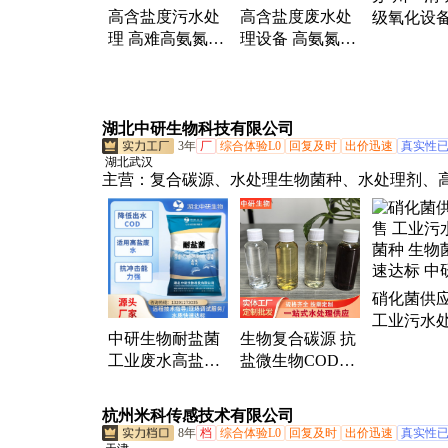
高含盐度污水处
高含盐度废水处
级氧化设备
机氮废水处理、化工有机废水处理、紫外UV AO
理 高难高氨氮高
理设备 高氨氮高
行业经验 
氮
COD废水处理 含
COD污水处理 高
水处理
氨氮有机废液处
难含氨氮污液处
理
理
湖北中研生物科技有限公司
3年
厂
综合体验L0
回复及时
出价迅速
真实性
湖北武汉
主营：
复合碳源、水处理生物菌种、水处理剂、
合碳源、河湖治理菌剂、硝化细菌、反硝化菌、
磷剂、生态净水剂、cod降解去除剂、除臭剂、10
合碳源、新型复合碳源、污水处理复合碳源、水
复合碳源、液体复合碳源、新型生物复合碳源、
硝化菌供
复合碳源、污水复合碳源
工业污水
生物复合碳源 抗
中研生物耐盐菌
种 生物菌
盐微生物COD菌
工业废水高盐高
达标 中研
种 专业生产 规格
TDS废水处理降
齐全 中研
解COD耐受5%盐
杭州米科传感技术有限公司
度
8年
档
综合体验L0
回复及时
出价迅速
真实性