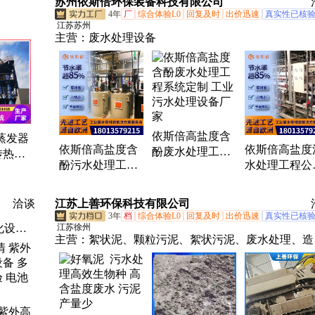
苏州依斯倍环保装备科技有限公司
4年
厂
综合体验L0
回复及时
出价迅速
真实性已核
江苏苏州
主营：
废水处理设备
依斯倍高盐度含
蒸发器
依斯倍高盐度含
依斯倍高盐度
酚废水处理工程
传热快
酚污水处理工程
水处理工程公
系统定制 工业污
计适应
公司 工业废水零
工业废水零排
水处理设备厂家
理需求
排放设备
设备
洽谈
江苏上善环保科技有限公司
3年
档
综合体验L0
回复及时
出价迅速
真实性已核
化设
江苏徐州
主营：
絮状泥、颗粒污泥、絮状污泥、废水处理、造
氰废水
废水、有机废水处理菌、有机废水降解菌、活性好氧
药废水
泥、柠檬酸颗粒泥、好氧活性污泥、活性污泥菌种、
水处
纸厌氧颗粒泥、降解水中有机物、厌氧絮状泥、厌氧
态氮废
状污泥、好氧泥、曝气活性污泥、供应厌氧絮状泥、
 紫外高
理、有