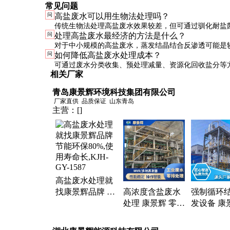
常见问题
问
高盐废水可以用生物法处理吗？
传统生物法处理高盐废水效果较差，但可通过驯化耐盐
问
处理高盐废水最经济的方法是什么？
特殊生物工艺实现部分处理，通常需结合其他物理化学
对于中小规模的高盐废水，蒸发结晶结合反渗透可能是
问
如何降低高盐废水处理成本？
择；大规模处理则可考虑电渗析或膜蒸馏技术。
可通过废水分类收集、预处理减量、资源化回收盐分等
相关厂家
本，同时优化工艺参数提高处理效率。
青岛康景辉环境科技集团有限公司
厂家直供
品质保证
山东青岛
主营：
[]
高盐废水处理就
找康景辉品牌 节
高浓度含盐废水
强制循环
能环保80%,使用
处理 康景辉 零排
发设备 康
寿命长,KJH-GY-
方案 技术1V1选
艺灵活选择
1587
型 可定制 KJH-
不同量 KJH