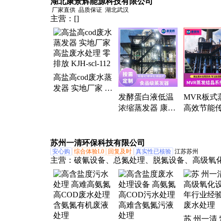
湖北康景辉能源科技有限公司
GYZF-12
DZ5
厂家直供
品质保证
湖北武汉
主营：
[]
高盐高cod废水蒸
发器 实地厂家 高
发酵蛋白液低温
MVR板式
盐废水处理 零排
浓缩蒸发器 康景
高效节能
放 KJH-scl-112
辉 双效不锈钢发
模块化设
酵液浓缩设备 定
多领域处
制
苏州一清环保科技有限公司
安心购
综合体验L0
回复及时
真实性已核验
江苏苏州
主营：
破氰设备、总氮处理、脱氮设备、高级氧
备、紫外高级氧化、国产紫外高级氧化设备、含
处理、氰化物废水处理、高浓高盐废水处理、医
处理、制药废水处理、农药废水处理、高COD废
理、精细化工废水处理、高氨氮废水处理、含硝
苏 州一清
水处理、蒸发母液废水处理、难降解有机废水处