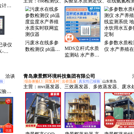
主营：
cod检测仪、实验室水质测定仪、在线氨氮检
位计、
仪、在线水质监测设备、BOD检测仪、多参数水质
、料位
仪、浊度检测仪、污泥浓度检测仪、COD氨氮总磷
rp
测定仪、重金属检测仪、水产养殖检测仪、在线余氯
达液位
测仪、在线PH检测仪、在线悬浮物检测仪、TOC总
离器、
碳分析仪
污废水在线多参
多参数水质检
记录仪
MDS立杆式水质
数检测仪 ph温度
仪 水产养殖
K-
监测站 水产养殖
盐度水产养殖水
监测系统 地
4GB存
河道COD氨氮电
质实时联网监测
饮用水五参数
 建材
导率水质实时监
仪器
制
测系统
洽谈
青岛康景辉环境科技集团有限公司
验
综合体验L1
回复及时
出价迅速
真实性已核验
山东青岛
主营：
mvr蒸发器、三效蒸发器、多效蒸发器、废水
实验室
设备、高盐废水处理设备、工业废水处理设备、化工
养殖污
水处理设备、电镀废水处理设备、废水蒸发浓缩结晶
器、四效蒸发器、强制循环蒸发器、降膜蒸发器、蒸
浓缩结晶设备、三效降膜蒸发器、换热机组、钛材mv
发器、不锈钢蒸发器、多效降膜蒸发器、板式mvr蒸
器、管式MVR蒸发器、三效板式蒸发器、双效MVR