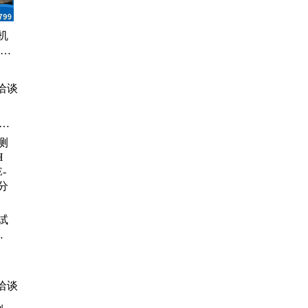
胶
机
渠排
备
洽谈
酸
总氯
定
、
测
ph
试
、
检
h分
洽谈