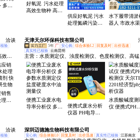
好氧泥 污水处理
家直供厌氧泥、氧化活性污泥、水下清淤机器人、菌
 多年
P、总
高效生物种 高含
团絮体、黑色活性颗粒泥、有机污水治理菌
电池废
供应好氧泥 污水
水下履带清淤
盐度废水 污泥产
处理氮磷污染物
器人 市政水
量少
质吸附泥 形状规
污清理排淤设
则 上善环保
上善
洽谈
天津天尔环保科技有限公司
已核验
5年
厂
安心购
综合体验L2
回复及时
出价迅速
真实性已核验
云南昆明
高效复
主营：
水质测定仪、浊度检测仪、色度检测仪、高锰
生态锁
盐指数检测仪、COD测定仪、便携式水质测定仪、
0万复
检测仪、多参数水质分析仪、COD氨氮总磷总氮测
处理剂
仪、悬浮物检测仪、二氧化氯检测仪、污水检测仪器
工业级
溶解氧测定仪、BOD测定仪、余氯测定仪、氨氮检
应销售
仪、总磷检测仪、总氮检测仪、水质叶绿素a检测仪、
便携工业废水电
水质酸碱度测
处理菌
检测仪、蓝绿藻检测仪、红外测油仪、电导率检测仪
便携式废水分析
导率分析仪 多参
仪 便携式PH
剂 快速
水质重金属检测仪、多参数水质检测仪
仪器 PH电导率
数水质测定仪盐
测仪 天尔TE-
生物
溶解氧盐度电阻
度硬度水中油测
2201经济型p
率测量仪水质检
量仪
析仪器
洽谈
深圳迈德施生物科技有限公司
测仪
已核验
安心购
综合体验L0
回复及时
出价迅速
真实性已核验
江苏南京