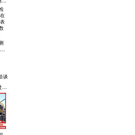
测
检测
总氮
检
有机
测
在线
表水
定
洽谈
处理
废
发
r蒸
发
蒸发