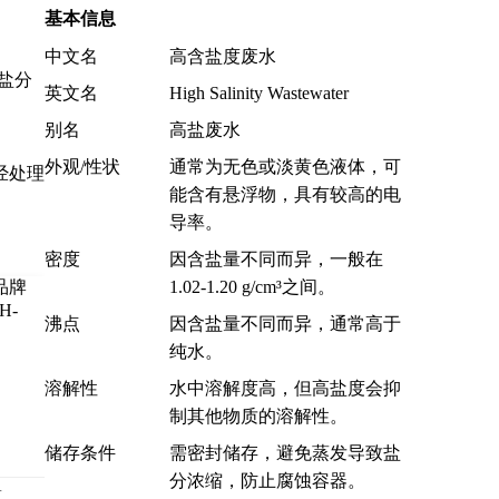
基本信息
中文名
高含盐度废水
盐分
英文名
High Salinity Wastewater
别名
高盐废水
外观/性状
通常为无色或淡黄色液体，可
经处理
能含有悬浮物，具有较高的电
导率。
密度
因含盐量不同而异，一般在
1.02-1.20 g/cm³之间。
沸点
因含盐量不同而异，通常高于
纯水。
溶解性
水中溶解度高，但高盐度会抑
制其他物质的溶解性。
储存条件
需密封储存，避免蒸发导致盐
分浓缩，防止腐蚀容器。
青岛康景辉环境科技集团有限公司