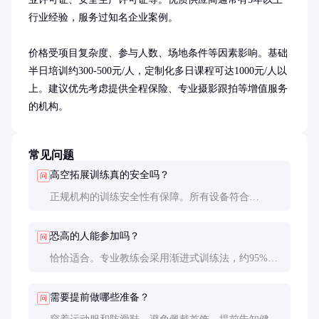
行业经验，服务过知名企业案例。

价格受项目复杂度、参与人数、场地条件等因素影响。基础
半日培训约300-500元/人，定制化多日课程可达1000元/人以
上。建议优先考虑提供全程保险、专业摄影跟拍等增值服务
的机构。
常见问题
高空拓展训练真的安全吗？
问
正规机构的训练安全性有保障。所有设备符合
GB19079国家标准，采用双重保护系统，教练全程监
护。统计显示，专业机构的事故率低于0.001%。
恐高的人能参加吗？
问
恰恰适合。专业教练会采用渐进式训练法，约95%的
恐高者能完成基础项目。关键在于心理引导而非强制
挑战，参与者可随时喊停。
需要提前做哪些准备？
问