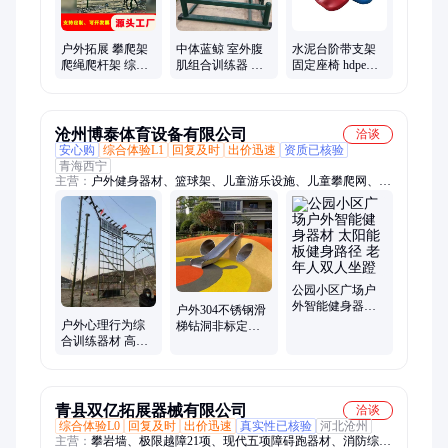
球柱
户外拓展 攀爬架
中体蓝鲸 室外腹
水泥台阶带支架
爬绳爬杆架 综合
肌组合训练器 体
固定座椅 hdpe材
体能标准 组合高
育室内外专用拓
质 室内室外低靠
空心理行为训练
展力量健身器材
背高靠背吹塑座
器材
椅
沧州博泰体育设备有限公司
洽谈
安心购
综合体验L1
回复及时
出价迅速
资质已核验
青海西宁
主营：
户外健身器材、篮球架、儿童游乐设施、儿童攀爬网、百
米障碍训练器材、儿童秋千、儿童滑梯、定制滑梯、公园椅、户
外垃圾桶、传声筒、悬浮地板、围网、塑胶跑道、看台座椅、乒
乓球台、羽毛球柱、儿童游乐设备、圆形健身设施、软体器材
公园小区广场户
外智能健身器材
户外304不锈钢滑
太阳能板健身路
户外心理行为综
梯钻洞非标定制
径 老年人双人坐
合训练器材 高空
公园儿童防腐防
蹬
体能拓展器械 攀
锈爬爬洞游乐设
爬架
施
青县双亿拓展器械有限公司
洽谈
综合体验L0
回复及时
出价迅速
真实性已核验
河北沧州
主营：
攀岩墙、极限越障21项、现代五项障碍跑器材、消防综合