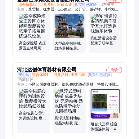
综合体验L0
回复及时
出价迅速
真实性已核验
山东济宁
主营：
造雪机、抓木器、xxb确定、公开管、破碎锤、小挖机、
造雪量、分析xxb、粉碎机、振动夯、筛分斗、微挖机、组装
xxb、标准砖、小钩机、机器人、抓石器、抓摇摆、震动夯、加
油门、沙滩车、滑草车、粉碎斗、大滑梯、筛沙斗
彩虹滑道设备适
高空探险塔 农庄
配亲子研学基地
大型高空探险挑
景区立体绳网攀
打造趣味游乐体
战塔器械拓展闯
爬冒险塔亲子拓
验
关攀爬训练无动
展训练游乐设施
力游乐
河北达创体育器材有限公司
洽谈
安心购
综合体验L1
回复及时
出价迅速
真实性已核验
西藏拉萨
主营：
小区公园健身器材、部队400米障碍器材、特警八项障
碍、心理行为训练设施、300米障碍器材、军用单双杠、移动箱
式地埋篮球架、足球门、固定移动看台座椅、悬浮拼装运动地
板、硅PU球场、塑胶跑道、epdm地面、球场假草坪、儿童体适
能器材、舞蹈室幼儿园篮球场地PVC运动地胶、400米渡海登
岛、塑胶地面跑道、室外学校橡胶地垫、抗眩晕滚轮旋梯浪木器
高空拓展心理行
材
为训练设施 攀爬
悬浮式塑料地板
横渡大比武场低
成品为块状 无需
组合式云梯 综合
器械
粘接 透水防滑学
体能连体架 114主
校幼儿园操场用
立柱 多功能室内
外攀爬