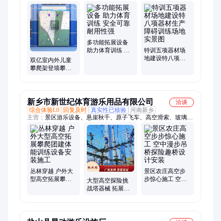
绳索救援训练、拓展训练器材、各类障碍训练场、心理行为训练
器材、特警攀登楼
多功能拓展设备
助力体育训练 安
特训五项器材场
全可靠 耐用性强
地建设特八项器
双亿室内外儿童
材生产障碍训练
攀爬架登墙攀岩
场地实景图
墙无动力体能拓
展训练高空训练
设施
新乡市新世纪体育游乐用品有限公司
洽谈
综合体验L0
回复及时
真实性已核验
河南新乡
主营：
景区游乐设备、悬崖秋千、原子飞车、高空滑索、玻璃吊
桥、玻璃水滑、丛林探险、空中飞艇、无动力游乐设备
丛林穿越 户外大
景区农庄高空步
型高空拓展攀爬
步惊心施工 空中
大型高空探险挑
团建体能训练设
漫步吊桥探险趣
战塔器械 拓展闯
备安装施工
桥设计安装
关攀爬训练无动
力游乐设施安装
施工