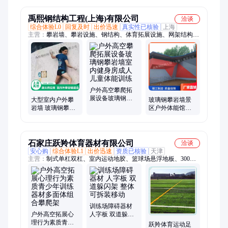
禹熙钢结构工程(上海)有限公司
洽谈
综合体验L0
回复及时
出价迅速
真实性已核验
上海
主营：
攀岩墙、攀岩设施、钢结构、体育拓展设施、网架结构、
玻璃屋面、室内外攀岩墙、异形钢结构、攀岩装备、家庭商场学
校攀岩墙、幼儿园成人攀岩、玻璃幕墙工程、膜结构工程
户外高空攀爬拓
展设备玻璃钢攀
大型室内户外攀
玻璃钢攀岩墙景
岩墙室内健身房
岩墙 玻璃钢攀岩
区户外体能馆高
成人儿童体能训
板 攀爬网抱石高
空攀爬拓展设备
练
空 拓展训练器材
成人儿童体能训
练
石家庄跃羚体育器材有限公司
洽谈
安心购
综合体验L1
出价迅速
资质已核验
天津
主营：
制式单杠双杠、室内运动地胶、篮球场悬浮地板、300米
障碍训练器材、八项障碍器材、小区室外幼儿园健身房橡胶地
垫、幼儿园室外360私教订制地胶、篮球场硅pu丙烯酸塑胶地
面、大彩虹折叠移动室内外乒乓球台、仿真冰场高分子溜冰运动
地面、室内比赛液压篮球架、商场游乐场健身房地胶、体育运动
足球场隔离护栏围网
训练场障碍器材
户外高空拓展心
人字板 双道躲闪
理行为素质青少
架 整体可拆装移
跃羚体育运动足