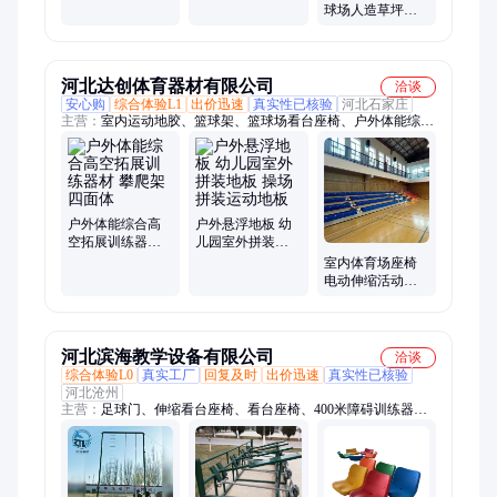
年训练器材多面
动
球场人造草坪运
体组合攀爬架
动场装饰草围挡
草
河北达创体育器材有限公司
洽谈
安心购
综合体验L1
出价迅速
真实性已核验
河北石家庄
主营：
室内运动地胶、篮球架、篮球场看台座椅、户外体能综合
训练器材、篮球场运动地胶、乒乓球台、塑胶地面、小区室外橡
胶地垫、户外公园园林休闲椅、亲子儿童早教体适能软包教具器
材、学校塑胶跑道地面材料、足球场幼儿园人造草坪、健身房橡
胶地垫
户外体能综合高
户外悬浮地板 幼
空拓展训练器材
儿园室外拼装地
攀爬架 四面体
板 操场拼装运动
室内体育场座椅
地板
电动伸缩活动看
台 不带靠背中空
吹塑椅
河北滨海教学设备有限公司
洽谈
综合体验L0
真实工厂
回复及时
出价迅速
真实性已核验
河北沧州
主营：
足球门、伸缩看台座椅、看台座椅、400米障碍训练器
材、渡海登岛训练器材、拓展训练器材、海绵垫、体育器材、健
身器材、电动伸缩看台座椅、体育馆座椅、膜结构、场地围网、
塑胶跑道、公园椅、垃圾桶、硅pu球场、悬浮地板、epdm颗粒、
移动篮球架、人造草坪、足球场草坪、乒乓球台、pvc地胶、排