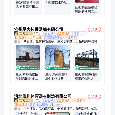
300米障碍拓展训
儿园EPDM混合地
练 户外高空拓展
面建设 达创体育
达创 舞蹈室壁挂
设备 组合攀爬架
舞蹈把杆 劈叉托
体能拓展训
杆落地 固定移动
把杆
沧州星火拓展器械有限公司
洽谈
4年
厂
安心购
综合体验L0
真实工厂
回复及时
出价迅速
真实性已核验
河北沧州
主营：
攀岩墙、丛林探险设备、激光切割加工、拓展训练器材、
消防训练设施、304不锈钢激光切割、钣金加工
星火 户外高空拓
星火 户外高空拓
星火 体能障碍高
展训练设备 多面
展七面体设备 青
空攀爬心理训练
体攀爬训练设施
少年体能训练攀
器 地面拓展器材
断桥巨人梯项目
爬器材
河北胜川体育器材制造有限公司
洽谈
3年
厂
安心购
综合体验L2
回复及时
出价迅速
真实性已核验
河北沧州
主营：
乒乓球台、电动篮球架、手动篮球架、拓展器材、公安特
警八项训练器材、高空拓展训练器材、心理体能极限训练器材、