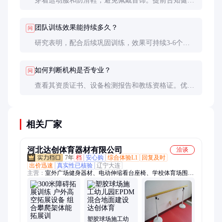
穿着运动服和防滑鞋，避免佩戴首饰。提前告知健康
状况，进行充分热身。心理上保持开放态度，但不必
给自己太大压力。
团队训练效果能持续多久？
问
研究表明，配合后续巩固训练，效果可持续3-6个
月。建议企业每季度组织1次回顾分享会，强化训练
成果。
如何判断机构是否专业？
问
查看其资质证书、设备检测报告和教练资格证。优质
机构会主动提供这些资料，并有完善的保险方案和应
急预案。
相关厂家
河北达创体育器材有限公司
洽谈
7年
档
安心购
综合体验L1
回复及时
出价迅速
真实性已核验
辽宁大连
主营：
室外广场健身器材、电动伸缩看台座椅、学校体育场围
网、素质拓展训练、球场幼儿园悬浮运动地板、学校塑胶跑道铺
设、小区学校幼儿园epdm塑胶地面、足球场人造仿真休闲草、车
间厂房环氧地坪、小小运动馆器材、球场舞蹈室幼儿园运动地
胶、舞蹈把杆、橡胶地垫、400米障碍器材、特警五项障碍器材
塑胶球场施工幼