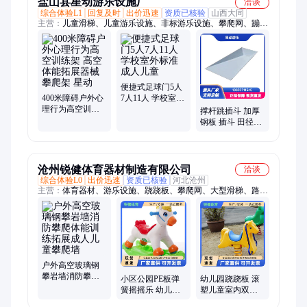
盐山县星动游乐设施厂
洽谈
综合体验L1
回复及时
出价迅速
资质已核验
山西大同
主营：
儿童滑梯、儿童游乐设施、非标游乐设施、攀爬网、蹦
床、篮球架、小区健身器材、公园椅、垃圾箱、乒乓球台、足球
门
便捷式足球门5人
400米障碍户外心
7人11人 学校室外
理行为高空训练
标准成人儿童
撑杆跳插斗 加厚
架 高空体能拓展
钢板 插斗 田径场
器械 攀爬架 星动
地跳高辅助 中小
学体育器材 支持
定制
沧州锐健体育器材制造有限公司
洽谈
综合体验L0
出价迅速
资质已核验
河北沧州
主营：
体育器材、游乐设施、跷跷板、攀爬网、大型滑梯、路标
隔离柱、篮球架、足球门、各种游乐设施
户外高空玻璃钢
攀岩墙消防攀爬
小区公园PE板弹
幼儿园跷跷板 滚
体能训练拓展成
簧摇摇乐 幼儿园
塑儿童室内双人
人儿童攀爬墙
户外摇马 儿童室
一体翘翘板 塑料