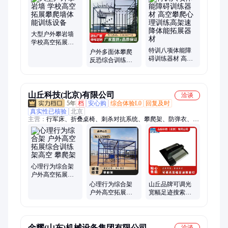
水上拓展训练器材、伸缩看台、人造草坪、塑胶跑道、400米障
碍器材、400米渡海登岛、健身器材
大型户外攀岩墙
学校高空拓展攀
爬墙体能训练设
特训八项体能障
户外多面体攀爬
备
碍训练器材 高空
反恐综合训练架
攀爬心理训练高
高空拓展设备 心
架速降体能拓展
理行为训练器材
器材
厂家
山丘科技(北京)有限公司
洽谈
5年
档
安心购
综合体验L0
回复及时
真实性已核验
北京
主营：
行军床、折叠桌椅、刺杀对抗系统、攀爬架、防弹衣、防
弹头盔、反光背心、防刺服、防暴头盔、给养单元、排爆服、防
爆桶、防爆毯
心理行为综合架
户外高空拓展综
合训练架高空 攀
心理行为综合架
山丘品牌可调光
爬架
户外高空拓展综
宽幅足迹搜索灯
合训练架高空 攀
大功率LED光源
爬架山丘
金耀(山东)机械设备集团有限公司
洽谈