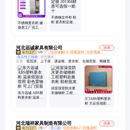
监控操作台、应急物资柜、仓储货架、垃圾分类箱、不锈钢储物
柜、智能工具充电柜、保险柜、消防器材柜、防汛物资柜、重型
货架、不锈钢货架、档案密集柜
不锈钢文件柜 鞋
柜 更衣柜定做
不锈钢更衣柜 健
201304材质可选
身房工厂员工衣
假一赔十
柜定制 免费设计
可选装智能门锁
河北远诚家具有限公司
洽谈
6年
厂
综合体验L0
回复及时
出价迅速
真实性已核验
河北衡水
主营：
双层床、上下床、课桌椅、更衣柜、仓储货架、阁楼货
架、电动智能、仓库货架、五金货架、智能档案柜、智能信报
箱、别墅信报箱、智能密集柜、防雨信报箱、小区信报箱、档案
密集柜、五金储物架、电动密集柜、五金储物货架、档案室密集
柜、不锈钢信报箱、档案室密集架、智能档案库房
浴室澡堂防水更
东方远诚 ABS塑
衣储物柜 工程塑
料更衣柜 温泉馆
料款换衣柜 鞋柜
3门ABS塑料更衣
游泳馆用 彩色置
批发
柜 大众浴池彩色
物柜 可上门安装
储物柜 蓝色款 每
门配一隔板
河北瑞祥家具制造有限公司
洽谈
2年
厂
安心购
综合体验L2
回复及时