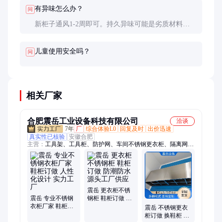
有异味怎么办？
问
新柜子通风1-2周即可。持久异味可能是劣质材料，
建议更换。
儿童使用安全吗？
问
相关厂家
合肥震岳工业设备科技有限公司
洽谈
7年
厂
综合体验L0
回复及时
出价迅速
真实性已核验
安徽合肥
主营：
工具架、工具柜、防护网、车间不锈钢更衣柜、隔离网、
输送机、托盘货架、机器围栏、动力滚筒、车间滚筒、定制汽
车、铝材货架、防护围网、货架仓库、库房货架、烘干链板、磕
碰双层、车间围栏、仓库围栏、隔断浸塑、变速皮带、电动装
车、皮带防滑、包装车间、仓储货架、定制皮带
震岳 更衣柜不锈
震岳 专业不锈钢
钢柜 鞋柜订做 防
衣柜厂家 鞋柜订
潮防水 源头工厂
震岳 不锈钢更衣
做 人性化设计 实
供应
柜订做 换鞋柜 按