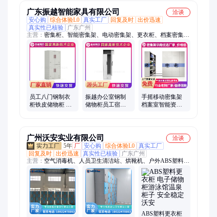
良好
广东振越智能家具有限公司
洽谈
安心购
综合体验L0
真实工厂
回复及时
出价迅速
真实性已核验
广东广州
主营：
密集柜、智能密集架、电动密集架、更衣柜、档案密集
架、移动密集架、手动密集架、档案柜、图书馆书架、钢制书
架、钢木书架、文件柜、货架、公寓床、部队铁床、骨灰存放
架、智能书架、储物柜、资料柜、办公柜、保密柜、密集架、图
书架、上下铺、学生床
员工八门钢制衣
振越办公室钢制
手摇移动密集架
柜铁皮储物柜 更
储物柜员工宿舍z
档案室智能资料
衣室宿舍办公室
字门更衣柜铁皮
密集柜档案架
衣物柜学生更衣
柜
柜
广州沃安实业有限公司
洽谈
5年
厂
安心购
综合体验L0
真实工厂
回复及时
出价迅速
真实性已核验
广东广州
主营：
空气消毒机、人员卫生清洁站、烘靴机、户外ABS塑料更
衣柜、洗靴机、洗手烘干消毒机、泡沫清洗机、人员消毒闸机、
鞋靴烘干消毒机、移动泡沫清洗机、紫外臭氧杀菌机、清洁消毒
一体机、食品厂清洗设备、手动洗靴机、洗手烘干机、烘靴架、
烘手机、臭氧消毒机、紫外线消毒机、循环风空气消毒机、动态
空气消毒机、紫外线空气消毒机、臭氧空气消毒机、智能泡沫清
洗机、靴子消毒设备、手部消毒设备
ABS塑料更衣柜