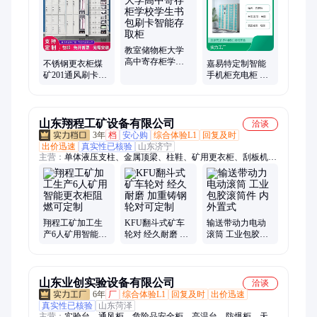
教室储物柜大学
高中寄存柜学校
不锈钢更衣柜煤
嘉易特定制智能
学生书包刷卡智
矿201通风刷卡鞋
手机柜充电柜 单
能存取柜
柜浴室无尘室304
面喷塑冷轧钢材
钢制储物柜
质 厂家直供
山东翔程工矿设备有限公司
洽谈
3年
档
安心购
综合体验L1
回复及时
出价迅速
真实性已核验
山东济宁
主营：
单体液压支柱、金属顶梁、柱鞋、矿用更衣柜、刮板机配
件、皮带机配件、风门
翔程工矿加工生
KFU翻斗式矿车
输送带动力电动
产6人矿用智能更
轮对 经久耐磨 加
滚筒 工业包胶滚
衣柜阻燃可定制
重铸钢轮对可定
筒件 内外置式
制
山东业创实验设备有限公司
洽谈
6年
厂
综合体验L1
回复及时
出价迅速
真实性已核验
山东菏泽
主营：
实验台、通风柜、危险品安全柜、高温台、防爆柜、天平