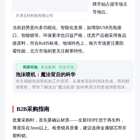
牌开始占据市场主
导地位。

天津玉轩科技有限公司
当前趋势是向多功能化、智能化发展，如增加USB充电接
口、智能锁等。环保要求也日益严格，优质产品都采用食品
级原料，符合RoHS标准。地域特色上，南方市场更注重防
霉性能，北方市场则更关注耐寒特性。
商家经验
真实案例 · 安全可信
泡沫喷机：魔法背后的科学
本文揭秘泡沫喷机的工作原理，从液体混合到泡沫生成，再到精
准喷射，带你了解这台“魔法机器”如何将清洁剂变成绵密泡沫，
轻松应对各种清洁难题。
B2B采购指南
批量采购时，首先要确认材质——全新HDPE优于再生料，
厚度应在3mm以上。检查锁具质量，建议选择金属锁芯而非
塑料锁。
