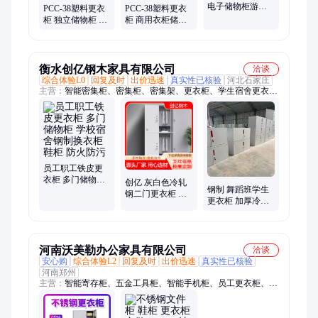
电子储物柜游泳
PCC-38塑料更衣
PCC-38塑料更衣
馆温泉柜子 安全
柜 独立储物柜 员
柜 商用衣柜储物
稳定 沃安
工换衣柜 防滑设
柜 抗冲击性好 沃
计 沃安
安
衡水创亿钢木家具有限公司
洽谈
综合体验L0
回复及时
出价迅速
真实性已核验
河北石家庄
主营：
智能密集柜、密集柜、密集架、更衣柜、学生宿舍更衣
柜、手动密集柜、档案密集架、手摇密集架、铁皮柜、文件柜、
仓储柜、信报箱、信奶箱、钢木书架、双面书架、图书馆书架、
保密柜、货架
员工职工铁皮更
衣柜 多门储物柜
创亿 灰白色冷轧
钢制 舞蹈班学生
学校宿舍钢制换
钢二门更衣柜 简
更衣柜 加厚冷轧
衣柜鞋柜 防火防
约钢制框架员工
板柜体静电喷塑
污
储物柜 可定做批
铁皮储物柜
发
河南沃美勒办公家具有限公司
洽谈
安心购
综合体验L2
回复及时
出价迅速
真实性已核验
河南郑州
主营：
智能寄存柜、五金工具柜、智能手机柜、员工更衣柜、电
子存包柜、铁皮文件柜、资料档案柜、档案密集架、智能密集
架、医院中药柜、化学品防爆柜、防静电工作台、共享储物柜、