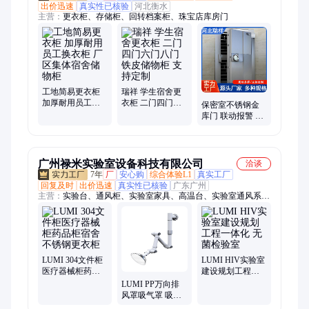
出价迅速
真实性已核验
河北衡水
主营：
更衣柜、存储柜、回转档案柜、珠宝店库房门
工地简易更衣柜
瑞祥 学生宿舍更
加厚耐用员工换
衣柜 二门四门六
保密室不锈钢金
衣柜 厂区集体宿
门八门铁皮储物
库门 联动报警 防
舍储物柜
柜 支持定制
火特种门 抗爆炸
抗破坏 按需定制
广州禄米实验室设备科技有限公司
洽谈
7年
厂
安心购
综合体验L1
真实工厂
回复及时
出价迅速
真实性已核验
广东广州
主营：
实验台、通风柜、实验室家具、高温台、实验室通风系
统、实验室装修、实验室设计、实验室气体、洁净室、洁净车
间、取材台、仪器台、天平台、试剂柜、药品柜、器皿柜、器械
柜、安全柜、防爆柜、样品柜、风淋室、货淋室
LUMI 304文件柜
LUMI HIV实验室
医疗器械柜药品
建设规划工程一
柜宿舍不锈钢更
体化 无菌检验室
LUMI PP万向排
衣柜
风罩吸气罩 吸附
力强 一体注塑工