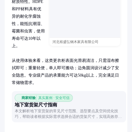
材质特性。HDPE
和PP材料具有优
异的耐化学腐蚀
性，能抵抗潮湿、
霉菌和虫害，使用
寿命可达10年以
河北裕盛弘钢木家具有限公司
上。

从使用体验来看，这类更衣柜表面光滑易清洁，只需湿布擦
拭即可；重量轻便，单人即可搬动；边角圆润设计减少了安
全隐患。专业级产品的承重能力可达50kg以上，完全满足日
常储物需求。
商家经验
真实案例 · 安全可信
地下室货架尺寸指南
本文解析地下室货架的常见尺寸范围、选型要点及空间优化技
巧，帮助读者根据实际需求选择合适的货架尺寸，实现高效存
储。