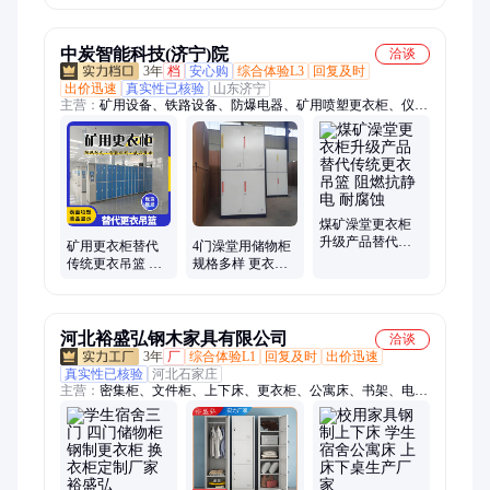
艺
中炭智能科技(济宁)院
洽谈
3年
档
安心购
综合体验L3
回复及时
出价迅速
真实性已核验
山东济宁
主营：
矿用设备、铁路设备、防爆电器、矿用喷塑更衣柜、仪器
仪表、路面机械、工程机械、智能制造
煤矿澡堂更衣柜
升级产品替代传
矿用更衣柜替代
4门澡堂用储物柜
统更衣吊篮 阻燃
传统更衣吊篮 阻
规格多样 更衣柜
抗静电 耐腐蚀
燃防火 抗腐蚀耐
厚度可选择 结构
老化 安全性高
紧凑 不锈钢材质
河北裕盛弘钢木家具有限公司
洽谈
3年
厂
综合体验L1
回复及时
出价迅速
真实性已核验
河北石家庄
主营：
密集柜、文件柜、上下床、更衣柜、公寓床、书架、电脑
翻转桌、制式床、制式储物柜、制式学习桌、保密柜、货架、餐
桌、选层柜、枪柜