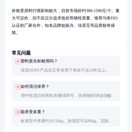
价格受原料行情影响较大，目前市场价约300-1500元/个。量
大可议价，但不应过分追求低价而牺牲质量。推荐与有ISO
认证的厂家合作，知名品牌如振兴、佳居宝等品质较有保
障。
常见问题
塑料更衣柜耐用吗？
问
优质HDPE产品在正常使用下寿命可达10年以上。避
免阳光直射和高温环境，定期清洁可延长使用寿命。
如何清洁保养？
问
用中性清洁剂和软布擦拭即可，勿用钢丝球或强酸强
碱清洁剂。顽固污渍可用酒精轻擦。
能承受多重？
问
标准型号承重约30-50kg，加强型可达80kg。实际使
用中建议不要超过标称承重的80%。