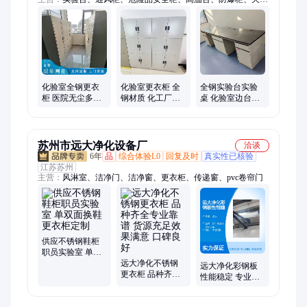
台、气瓶柜、器皿柜、通风橱、实验室通风系统、减震工作台、
实验室通风柜、药品存放柜、原子吸收罩、实验室家具、通风柜
通风橱、化验室工作台、pp风管、喷淋塔、万象排气罩、实验室
排风系统、实验室设备、实验室气路系统、集中供气系统、活性
炭吸附箱
化验室全钢更衣
化验室更衣柜 全
全钢实验台实验
柜 医院无尘多门
钢材质 化工厂检
桌 化验室边台中
储物柜 规格多样
测中心洁净室 业
央台 生产定制
可定制 业创
创
苏州市远大净化设备厂
洽谈
6年
品
综合体验L0
回复及时
真实性已核验
江苏苏州
主营：
风淋室、洁净门、洁净窗、更衣柜、传递窗、pvc卷帘门
供应不锈钢鞋柜
职员实验室 单双
面换鞋更衣柜定
远大净化不锈钢
远大净化彩钢板
制
更衣柜 品种齐全
性能稳定 专业团
专业靠谱 货源充
队售后 快递物流
足效果满意 口碑
高效运送