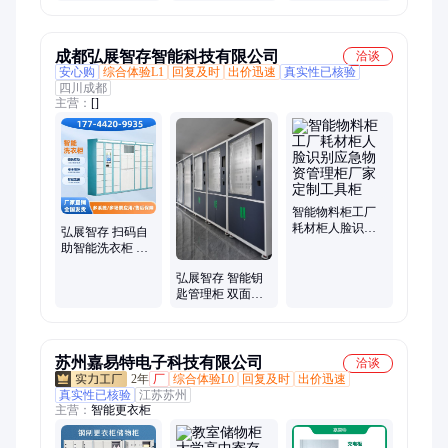
力工厂
需定做 实力工厂
供应
成都弘展智存智能科技有限公司
洽谈
安心购
综合体验L1
回复及时
出价迅速
真实性已核验
四川成都
主营：
[]
智能物料柜工厂
耗材柜人脸识别
弘展智存 扫码自
应急物资管理柜
助智能洗衣柜 高
厂家定制工具柜
校宿舍 共享洗护
弘展智存 智能钥
柜 24门 男女分区
匙管理柜 双面设
定制
计物业4S店适用
可定制颜色
苏州嘉易特电子科技有限公司
洽谈
2年
厂
综合体验L0
回复及时
出价迅速
真实性已核验
江苏苏州
主营：
智能更衣柜