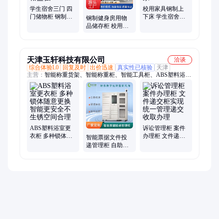
学生宿舍三门 四
校用家具钢制上
门储物柜 钢制更
下床 学生宿舍公
钢制健身房用物
衣柜 换衣柜定制
寓床 上床下桌生
品储存柜 校用学
厂家 裕盛弘
产厂家
生柜更衣柜生产
美观大方 支持定
制
天津玉轩科技有限公司
洽谈
综合体验L0
回复及时
出价迅速
真实性已核验
天津
主营：
智能称重货架、智能称重柜、智能工具柜、ABS塑料浴室
更衣柜、智能手机充电柜、智能物料柜、办公耗材领用柜、智能
档案柜、智能毒麻药品柜、智能无人仓、智能仓储设备、智能文
件柜、智能吊索柜、智能柜工厂、箱柜生产
ABS塑料浴室更
诉讼管理柜 案件
衣柜 多种锁体随
办理柜 文件递交
智能票据文件投
意更换 智能更安
柜实现统一管理
递管理柜 自助投
全不生锈空间合
递交 收取办理
递 影像对比 退件
理
处理